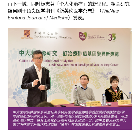
再下一城，同时标志著「个人化治疗」的新里程。相关研究
结果刚
于
顶尖医学期刊《新英伦医学杂志》（
The
New
England Journal of Medicine
）发表。
中大医学院肿瘤学系系主任兼李树芬医学基金肿瘤学教授莫树锦教授(左)领
导的最新国际研究证实，对一线标靶治疗呈抗药性的EGFR肺腺癌患者，可透
过新治疗模式，将其无恶化存活期有效延长超过一倍。图中及右分别为中大
医学院肿瘤学系临床助理教授（名誉）林国智医生及肺腺癌患者周女士。