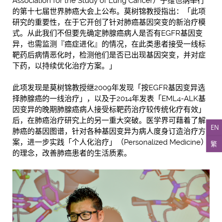
Association for the Study of Lung Cancer）
于
维也纳举行
的第十七届世界肺癌大会上公布。莫树锦教授指出：「此项
研究的重要性，在
于
它开创了针对肺癌基因突变的新治疗模
式。从此我们不但要先确定肺腺癌病人是否有EGFR基因变
异，也需监测『癌症进化』的情况，在此类患者接受一线标
靶药后病情恶化时，检测他们是否已出现基因突变，并对症
下药，以持续优化治疗方案。」
此项发现是莫树锦教授继2009年发现「按EGFR基因变异选
择肺腺癌的一线治疗」，以及
于
2014年发表「EML4-ALK基
因变异的晚期肺腺癌病人接受标靶药治疗较传统化疗有效」
后，在肺癌治疗研究上的另一重大突破。医学界可藉着了解
EN
肺癌的基因图谱，针对各种基因变异为病人度身订造治疗方
案，进一步实践「个人化治疗」（Personalized Medicine）
繁
的理念，改善肺癌患者的生活质素。