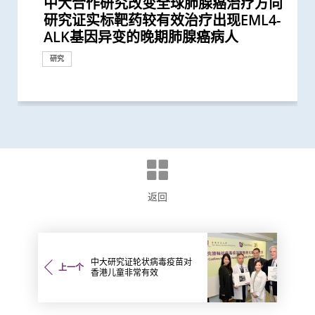
中大合作研究改变全球肺腺癌治疗方向
中大证新治疗方案较常规治疗有效延长
中大研究获世界顶尖医学期刊推崇
中大领导ALK阳性肺腺癌研究证实 新标
中大与多名全球专家共同牵头跨国肺癌
中大医学院与国际肺癌团队测试免疫治
中大与国际团队领导肺癌研究 证实
中大医学院联同韩国知名学府为肺癌免
中大医学院莫树锦教授成首位来自亚洲
莫树锦教授获欧洲肿瘤学会颁发「终身
中大与全球30多国专家合作研究 发现
中大与多国中风专家领导一项全球研究
中大李树芬医学基金肿瘤学教授莫树锦
中大发现调整生活方式的介入治疗方案
中大研究揭示未来十年香港每千人将有
中大领导国际研究证实内地研发药物
中大医学院开创儿童宏基因组组装基因
中大发现造血调节因子在肿瘤微环境的
中大研究估算在本港新冠Omicron病
中大医学院与国际肺癌研究团队发现
医务衞生局到访中大医学院 参观先进
中大何善衡传染病研究中心成立
中大医学院成功破解肺癌免疫抑制关键
中大完成全球首例机械人辅助支气管镜
中大卓越儿童健康研究所成功结合药物
中大医科生研究发现STK3激酶促进胃
中大成功完成混合手术室机械人辅助支
中大医学院发现东亚地区肺癌发病率及
中大医学院与海外外科专家联合建议
中大医学院联同全球糖尿病知名专家合
中大医学院研究显示吸烟为全球膀胱癌
中大成功完成全球首宗利用内镜手术机
中大全基因组测序技术为惯性流产夫妇
中大医学院与四川大学华西临床医学院
中大拆解为急性上消化道出血患者进行
中大医学院公布「2019新型冠状病毒社
婴儿肠道菌群影响一生 中大团队研
中大研究发现田园生活有助预防儿童罹
患有多囊卵巢综合症华人女性的糖尿病
多元化预防衰老活动有助减低衰老状况
中大改良英国胎儿医学基金会之「三重
澄清 -- 声称为莫树锦教授署名文章证实
中大率先引入全基因组测序技术作胎儿
中大成功应用混合手术室「经气管微波
中大利用「混合手术室」结合「电磁导
中大两研究获国家科学技术奖励
中大公布「动脉粥样硬化」形成新发现
中大推全球首项运用「单细胞基因技
中大公布全球首项「针对亚士匹灵引致
中大研究发现每5名糖尿病患者中 1人
中大成立周佩芳认知障碍预防研究中心
中大全球首项研究确认新大肠癌高风险
中大进行亚洲首项家居清洁剂对儿童健
中大成立全球首个华人「早发性认知障
中大港大率先应用3D打印技术于复杂
中大研究发现本地每5名口咽癌患者1人
中大就七种常见呼吸道病毒进行全港首
中大联同国际专家发现引致脑退化基
中大推全港首个「多发性硬化症」中西
中大公布亚洲首项针对肥胖「睡眠窒息
中大研究「肠道微生物移植」治疗难辨
中大成功研发新物料有助骨质疏松性骨
中大医学院许树昌教授于《刺针》发表
中大推算本地吸烟人士一生至少花逾百
中大倡议新药物治疗标准逆转脑血管硬
中大最新研究揭示本港每年逾十万非酒
中大发现本港孕妇乙肝带菌率维持偏高
中大医科生研究发现本港高血压人士药
中大研究指朋侪关顾 可减少受情绪困
中大与养和医院携手研究 发现抑郁症
卢煜明教授获国际奖项 表扬其在个人
社区衰老状况筛查 发现65岁或以上的
基因解码成就「个人化医学」 未来医
中大成立一期临床研究中心 加强本地
中大公布香港市民运动模式与情绪病风
香港中文大学成立消化疾病研究国家重
中大公布香港慢性肾病透析患者就业研
中大研究发现成年人及长者感染呼吸道
中大公布小中风的最新药物治疗方法
香港和澳门的炎症性肠病新增个案高踞
中大评估及治疗逾300名因吸食氯胺酮
香港中文大学研究发现，身体和认知活
中大推全港大型「鼻咽癌血液测试研究
中大研究揭示轻度听障对儿童学习及言
中大发现四成冠心病高危人士患有大肠
研究证实标靶药较有效治疗出现EML4-
晚期肺癌病人存活期
靶药成效超现时标准疗法两倍
研究 逾半晚期ALK阳性肺癌病人七年无
疗结合化疗成效 为转移性非小细胞肺
Lorlatinib可成为ALK阳性晚期非小细
疫疗法开发人工智能分析工具
学府学者获全球「肿瘤学巨人」称誉
成就奖」全球第一人将晚期肺癌治疗
小中风新药物疗法
发现及早评估与治疗「小中风」可降低
教授就职演讲「向肺癌宣战」
可减轻近七成爱滋病病毒感染者的代谢
一人患上炎症性肠病 医疗负担飙升至
D3S-001抗癌成效 有效治疗肺癌、结直
组数据库（MAGIC） 促进生命早期微
重要角色 为肺癌带来新的治疗靶点
毒流行期间 半数感染个案未被发现
相比传统治疗 标靶治疗可延长晚期非
医学教研设施 与教职员及学生会面交
将血液中「中性粒细胞」转化成新一代
微波消融术治疗肺转移
及基因测试 实现「精准个人化治疗」
癌发展 可作为独立预后指标
气管镜检查手术 美国以外首例
死亡率冠绝全球
新冠患者将手术延后七星期以减低死亡
作四年 为《刺针》制定糖尿病多元综
主因 联同多国专家制订「经尿道膀胱
械人进行内镜黏膜下剥离术治大肠癌
作更精准的遗传病因检测及诊断
共同领导全球首个人体CRISPR基因编
内镜检查的时间谜团
区研究」结果
「三岁定八十」之谜
患哮喘
风险是非患病人士的4倍
逾8成「前期衰老」长者逆转为「非衰
检测方法」 证可提升亚洲孕妇「早产
为假冒
产前诊断
消融术」无创治肺癌成亚太首例
航支气管镜」技术 实时影像追踪及抽
揭示心血管疾病治疗新方向
术」检测卵子质素研究 破解卵子老化
肠道出血」的新发现 停服亚士匹灵可
因脂肪肝引致严重肝纤维化或肝硬化
设立一站式简易网站提供认知障碍症资
群组
康影响的全面流行病学研究 发现经常
碍症」研究登记册
心脏手术
感染HPV病毒 推公众筛查以了解口腔感
个流行病学分析 发现「呼吸道合胞病
因 为治疗及预防「阿兹海默氏症」带
医结合治疗先导计划 助患者控制病情
症」患者生活模式研究 证实个人化辅
梭菌感染 治愈率为传统抗生素治疗的3
折固定和愈合 可缩短三成愈合时间 提
评论新沙士文章 强调医院感染控制措
万购烟草产品 吁戒烟为健康财富双增
化
精性脂肪肝新症
与25年前未引入初生婴儿全面疫苗计划
物依从性未如理想 仅五成患者血压受
扰之糖尿患者住院百分比
患者出现睡眠行为障碍或是脑退化先兆
化医学领域上杰出成就
社区人口中 过半已踏入前期衰老
学路前瞻：从科学研究到临床应用
新药开发
险研究 揭示身心运动有助减低情绪病
点实验室 提升消化道疾病诊治水平
究并提倡中末期患者接受透析前的早期
合胞病毒和流感病毒可致命
亚太区首三位 中大成立资料库助市民
而患有排尿功能障碍青年 最新研究证
动可以维护与改进轻度认知损害患者的
计划」 现招募二万名市民参与 冀有效
语的影响 现招募听障学童参与研究计
癌前期肿瘤
奖项及荣誉
捐款
奖项及荣誉
研究
ALK基因异变的晚期肺腺癌病人
恶化 因特定基因异常而引起的肺癌...
癌患者开发新治疗方案
胞肺癌一线治疗
表彰他推动全球肺癌研究及治疗的杰...
「个人化」 被誉为「肿瘤学传奇」
七成中风风险
性脂肪肝病情
每年逾四亿港元 情况急需正视
肠癌、胰腺癌等多种实体肿瘤
生物群研究
小细胞肺癌患者的无恶化存活期逾一倍
流
抗癌疗法
为难治型儿童血癌患者带来新希望
风险
合策略
肿瘤整块切除术」的临床指引
辑治疗肺癌临床试验 证实修改T细胞...
老」
妊娠毒血症检出率」一倍
取微细病变组织 能诊治少至2毫米...
及女性不育之谜
增加患严重心血管疾病及死亡风险逾...
讯
使用家居清洁剂可增加引发儿童鼻炎...
染HPV情况
毒」及「甲型流感」为两大致命病毒
来新方向
并纾缓疲劳及认知症状
导疗程有效减轻病情
倍
升三成骨骼强度
施对控制疫情极为重要
值
时相若
控
风险
造福人类健康
教育计划
增加认知
实综合消炎治疗能显著改善病情
大脑功能
侦测早期患者
划以探讨复康介入成效
研究
研究
研究
研究
研讨会
研究
研究
外科创新技术
教育
外科创新技术
研究
外科创新技术
研究
研究
研究
研究
研究
研究
回应
研究
外科创新技术
研究
研究
研究
研究
研究
研究
研究
研究
研究
奖项及荣誉
研究
研究
研究
研究
研究
研究
研究
研究
研究
奖项及荣誉
奖项及荣誉
研究
研究
研究
研究
研究
研究
医学教育
研究
研究
国际合作
国际合作
研究
研究
研究
研究
外科创新技术
研究
研究
研究
研究
研究
研究
研究
研究
研究
研究
研究
研究
研究
研究
研究
研究
研究
研究
研究
研究
研究
研究
研究
返回
中大研究证轮状病毒疫苗对
上一个
香港儿童非常有效