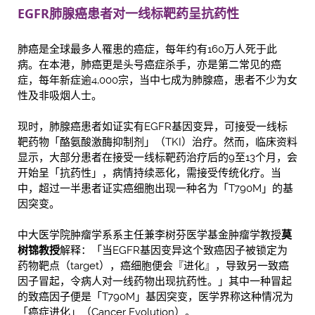
EGFR
肺腺癌患者对一线标靶药呈抗药性
肺癌是全球最多人罹患的癌症，每年约有160万人死
于
此
病。在本港，肺癌更是头号癌症杀手，亦是第二常见的癌
症，每年新症逾4,000宗，当中七成为肺腺癌，患者不少为女
性及非吸烟人士。
现时，肺腺癌患者如证实有EGFR基因变异，可接受一线标
靶药物「酪氨酸激酶抑制剂」（TKI）治疗。然而，临床资料
显示，大部分患者在接受一线标靶药治疗后的9至13个月，会
开始呈「抗药性」，病情持续恶化，需接受传统化疗。当
中，超过一半患者证实癌细胞出现一种名为「T790M」的基
因突变。
中大医学院肿瘤学系系主任兼李树芬医学基金肿瘤学教授
莫
树锦教授
解释：「当EGFR基因变异这个致癌因子被锁定为
药物靶点（target），癌细胞便会『进化』，导致另一致癌
因子冒起，令病人对一线药物出现抗药性。」其中一种冒起
的致癌因子便是「T790M」基因突变，医学界称这种情况为
「癌症进化」（Cancer Evolution）。