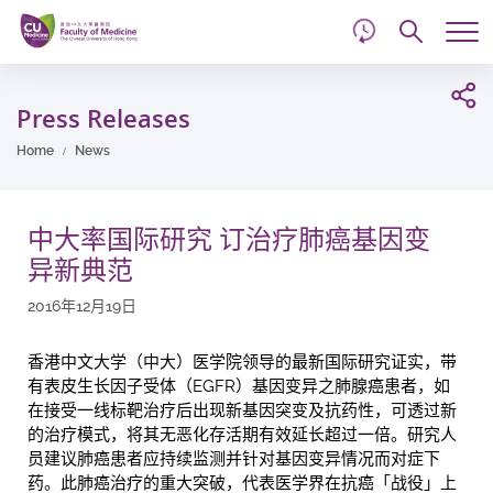
d
Skip
Searc
to
Tog
main
me
Start
content
main
Press Releases
content
Home
News
中大率国际研究 订治疗肺癌基因变
异新典范
2016年12月19日
香港中文大学（中大）医学院领导的最新国际研究证实，带
有表皮生长因子受体（EGFR）基因变异之肺腺癌患者，如
在接受一线标靶治疗后出现新基因突变及抗药性，可透过新
的治疗模式，将其无恶化存活期有效延长超过一倍。研究人
员建议肺癌患者应持续监测并针对基因变异情况而对症下
药。此肺癌治疗的重大突破，代表医学界在抗癌「战役」上