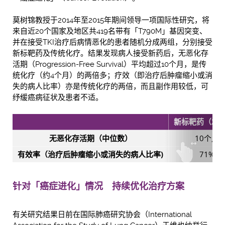
莫树锦教授
于
2014年至2015年期间领导一项国际性研究，将
来自近20个国家及地区共419名带有「T790M」基因突变、
并在接受TKI治疗后病情恶化的患者随机分成两组，分别接受
新标靶药及传统化疗。结果发现病人接受新药后，无恶化存
活期（Progression-Free Survival）平均超过10个月，是传
统化疗（约4个月）的两倍多；疗效（即治疗后肿瘤缩小或消
失的病人比率）亦是传统化疗的两倍，而且副作用较低，可
纾缓癌病
征
状及患者不适。
新标靶药（
279
无恶化存活期（中位数）
10个月
有效率（治疗后肿瘤缩小或消失的病人比率
)
71%
针对「癌症进化」情况 持续优化治疗方案
有关研究结果日前在国际肺癌研究协会（International