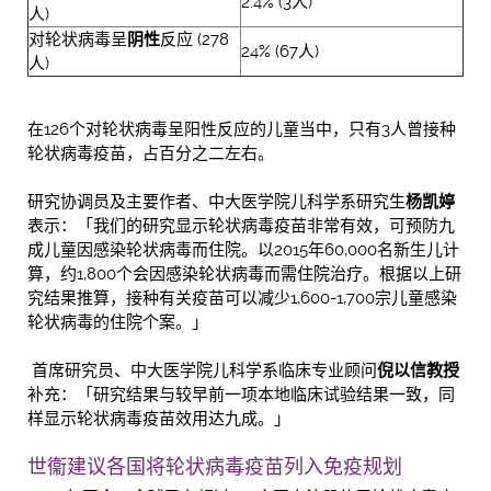
2.4% (3人)
人)
对轮状病毒呈
阴性
反应 (278
24% (67人)
人)
在126个对轮状病毒呈阳性反应的儿童当中，只有3人曾接种
轮状病毒疫苗，占百分之二左右。
研究协调员及主要作者、中大医学院儿科学系研究生
杨凯婷
表示：「我们的研究显示轮状病毒疫苗非常有效，可预防九
成儿童因感染轮状病毒而住院。以2015年60,000名新生儿计
算，约1,800个会因感染轮状病毒而需住院治疗。根据以上研
究结果推算，接种有关疫苗可以减少1,600-1,700宗儿童感染
轮状病毒的住院个案。」
首席研究员、中大医学院儿科学系临床专业顾问
倪以信教授
补充：「研究结果与较早前一项本地临床试验结果一致，同
样显示轮状病毒疫苗效用达九成。」
世衞建议各国将轮状病毒疫苗列入免疫规划