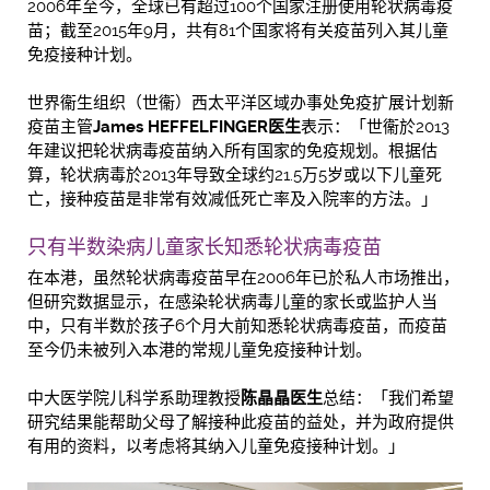
2006年至今，全球已有超过100个国家注册使用轮状病毒疫
苗；截至2015年9月，共有81个国家将有关疫苗列入其儿童
免疫接种计划。
世界衞生组织（世衞）西太平洋区域办事处免疫扩展计划新
疫苗主管
James HEFFELFINGER
医生
表示：「世衞於2013
年建议把轮状病毒疫苗纳入所有国家的免疫规划。根据估
算，轮状病毒於2013年导致全球约21.5万5岁或以下儿童死
亡，接种疫苗是非常有效减低死亡率及入院率的方法。」
只有半数染病儿童家长知悉轮状病毒疫苗
在本港，虽然轮状病毒疫苗早在2006年已於私人市场推出，
但研究数据显示，在感染轮状病毒儿童的家长或监护人当
中，只有半数於孩子6个月大前知悉轮状病毒疫苗，而疫苗
至今仍未被列入本港的常规儿童免疫接种计划。
中大医学院儿科学系助理教授
陈晶晶医生
总结：「我们希望
研究结果能帮助父母了解接种此疫苗的益处，并为政府提供
有用的资料，以考虑将其纳入儿童免疫接种计划。」