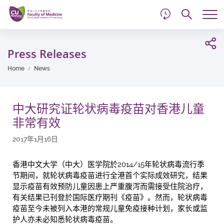
d
Skip
Searc
to
Tog
main
me
Start
content
main
Press Releases
content
Home
News
中大研究证轮状病毒疫苗对香港儿童
非常有效
2017年1月16日
香港中文大学（中大）医学院於2014/15年轮状病毒流行季
节期间，就轮状病毒疫苗进行全港首个实际成效研究，结果
显示疫苗有效预防儿童因患上严重腹泻而需接受住院治疗，
有关结果已刊登於国际医疗期刊《疫苗》。然而，轮状病毒
疫苗至今未被列入本港的常规儿童免疫接种计划，家长或监
护人亦未必知悉轮状病毒疫苗。