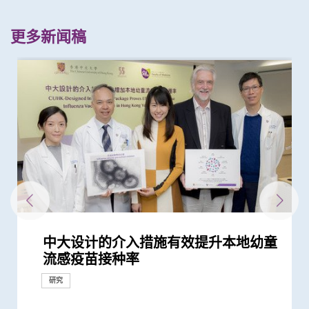
更多新闻稿
中大设计的介入措施有效提升本地幼童
中大医学院调查发现 仅4分之1未接种
中大医学院研究指幼儿成为新冠病毒
中大研究揭示子宫颈癌疫苗接种计划的
中大就七种常见呼吸道病毒进行全港首
中大医学院发现手术治疗可降低严重睡
中大医学院研究指儿童睡眠窒息症增加
中大医学院推算全港约有二万名未被发
中大医学院调查发现政府在推动新冠疫
中大证实以鼻纸条采集鼻液样本检测新
中大招募三千港人 侦查隐性新冠感染
中大研究发现本港四成青少年睡眠不足
中大研究发现本地每5名口咽癌患者1人
中大发现本港孕妇乙肝带菌率维持偏高
中大发现新型流感疫苗有助本港更有效
中大发现本港学童便秘与家庭及环境因
中大公布本港严重人类猪型流感的最新
中大研发新型抗病毒分子骨架 有助研
中大医学院全球研究揭示头颈癌发病风
中大研究发现11种与蟹过敏相关的致敏
中大医学院建立「鱼类过敏阶梯」系统
中大研究证实其研发的口服微囊锁活菌
中大儿童急性淋巴细胞白血病全国性多
中大公布两项针对本港儿童及青少年与
中大医学院发现可预测新冠疫苗长期药
新冠疫苗复必泰及科兴引发之「T细胞
中大医学院研究发现11种与虾敏感相关
中大研究显示新冠风土化期间市民愿意
中大破解全球最全面的「美国蟑螂」基
中大卓越儿童健康研究所成功结合药物
中大调查发现本港南亚裔家长就女儿是
中大成功开发实时生物信息平台评估新
本港儿童疫情期间生活习惯全线失守
中大研究揭开蟎虫进化史 有助加强预
中大研究显示第三剂疫苗是高危群组抵
中大医学院证实「嗜硷性粒细胞活化测
港大及中大医学院联合研究发现 新型
中大港大联合研究发现「青春双歧杆
中大研究显示订立标准的实验设置有助
中大研究发现半数受访儿童癌症康复者
中大研发电脑演算平台 创新通过基因
中大医学院研究发现鲩鱼为本港鱼类过
中大证新冠婴孩患者粪便带病毒 可成
中大全球首证新冠患者肠道微生态现失
中大医学院为机场抵港人士提供免费粪
中大发现新型冠状病毒于呼吸道清除后
中大研究发现田园生活有助预防儿童罹
中大将开展最新「细胞治疗」临床研究
「香港中文大学卓越儿童健康研究所」
中大成立亚洲首间「微生物移植及研究
中大建议所有孕妇作口服葡萄糖耐量测
中大再获夏约书孤儿症基金会支持新生
中大领导团队全球率先破解粉尘蟎基因
中大研究发现成年人及长者感染呼吸道
中大展开全港睡眠健康教育及改善计划
中大率先为内地地贫病童进行磁共振铁
流感疫苗接种率
新冠疫苗人士有意於未来半年接种 必
「隐形传播者」的风险不容忽视 病毒
成功关键
个流行病学分析 发现「呼吸道合胞病
眠窒息症儿童患者血压 术后控制体重
成年后患高血压的风险
现新冠感染者 研究证实本港所有疫苗
苗接种上扮演最重要角色
冠肺炎安全、简易及准确度高 适用於
拆解防疫关键
增患心血管病风险
感染HPV病毒 推公众筛查以了解口腔感
与25年前未引入初生婴儿全面疫苗计划
控制流行性感冒
素息息相关
情况
发安全高效药物应付病毒变异
险存在地域差异 本港整体发病率高於
原 有助精准过敏诊断 皇帝蟹不是真正
为鱼过敏患者提供循证的个人化戒口建
微生态配方SIM03 有效纾缓儿童湿疹
中心研究 证实新生物标志物助预测复
长者精神健康调查
效的肠道微生物和代谢物标记
反应」可有效预防不同新冠病毒变异株
的致敏原 有助推动食物敏感精准诊断
继续戴口罩及用酒精消毒液洁手 但接
因组图谱 揭示蟑螂新型致敏原 有助开
及基因测试 实现「精准个人化治疗」
否接种HPV疫苗面对多重挑战 冀消除种
冠疫苗效用 针对变异病毒 准确度达
疫下儿童超重和肥胖比率增近两倍 疫
防、诊断和治疗常见的蟎过敏
抗新冠病毒感染的关键
试」 能准确诊断虾敏感 表现更胜常规
冠状病毒变异株 Omicron 可大幅减低
菌」可加强新冠疫苗成效
确保新冠病毒核酸检测表现
曾使用替代补充疗法 或存在「药疗相
数据实时评估疫苗功效
敏的主要源头 新致敏原「小清蛋白
隐形传播者 成立新冠病毒检测中心 致
衡状况 成功研发益生菌配方平衡肠道
便检测服务 首阶段以儿童及婴孩为目
仍存留于粪便 计划为检疫中心隔离人
患哮喘
首阶段引入CAR-T治疗血癌新方法
正式成立 结合全球跨学科力量 促进儿
中心」
试 全港两成孕妇患妊娠糖尿 研究发现
儿筛查服务 新增「先天性肾上腺皮质
组 为吸入性过敏疾病提供诊断及治疗
合胞病毒和流感病毒可致命
建立健康睡眠及健康校园生活
质评估 有效减低死亡风险
须尽快增加接种诱因
载量及带活性病毒的比例偏高 持续带...
毒」及「甲型流感」为两大致命病毒
对管理病情同样重要
接种者均产生中和抗体 呼吁透过接种...
不同年龄层 提倡广泛使用以达更佳疫...
染HPV情况
时相若
全球平均水平 全球女性发病风险趋升
的「蟹」 具独有致敏原
议
改善患者生活质素
发风险 提供治疗新策略
引起的严重疾病
种新冠疫苗加强剂意愿偏低
发精准免疫治疗
为难治型儿童血癌患者带来新希望
族差异 提高疫苗接种率
95%
后抗拒「重回正轨」
测试
复必泰疫苗的病毒中和能力
互作用」风险
Cten i 1」有助提升诊断准确度
力为婴幼儿作粪便检测
微生态 有望增强免疫力
标 助揪出感染新型冠状病毒「隐形个...
士化验粪便 及早揪出「隐形个案」减...
童健康和福祉
其子女糖尿病风险为同龄儿童3倍
增生症」检测
新方向
研究
研究
研究
研究
研究
研究
研究
研究
研究
研究
研究
研究
研究
研究
研究
研究
研究
研究
研究
研究
研究
研究
健康推广计划
临床服务
研究
研究
研究
研究
研究
研究
研究
研究
研究
研究
研究
研究
研究
研究
研究
研究
研究
研究
研究
研究
研究
研究
研究
研究
研究
研究
临床服务
研究
健康推广计划
研究
捐款
研究