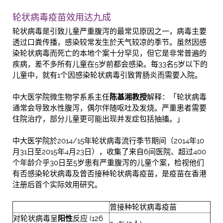
轮状病毒疫苗效用达九成
轮状病毒是引致儿童严重腹泻的最常见原因之一，病毒主要
透过口粪传播，感染较常发生於天气较凉的季节。虽然因感
染轮状病毒而死亡的本地个案十分罕见，但它是非常普遍的
疾病，差不多所有儿童在5岁前都会感染。每33名5岁以下的
儿童中，就有1个因感染轮状病毒引致胃肠炎而需要入院。
中大医学院微生物学系系主任
陈基湘教授
解释：「轮状病毒
通常会导致水性腹泻，偶尔伴随呕吐及发烧。严重患者需要
住院治疗，部分儿童更可能出现并发症包括抽搐。」
中大医学院於2014/15年轮状病毒流行季节期间（2014年10
月31日至2015年4月23日），收集了来自6间医院、超过400
个年龄介乎30日至5岁患有严重腹泻的儿童个案，检视他们
有否感染轮状病毒及曾否接种轮状病毒疫苗，是疫苗在香港
注册后首个实际效用研究。
曾接种轮状病毒疫苗
对轮状病毒呈
阳性
反应 (126