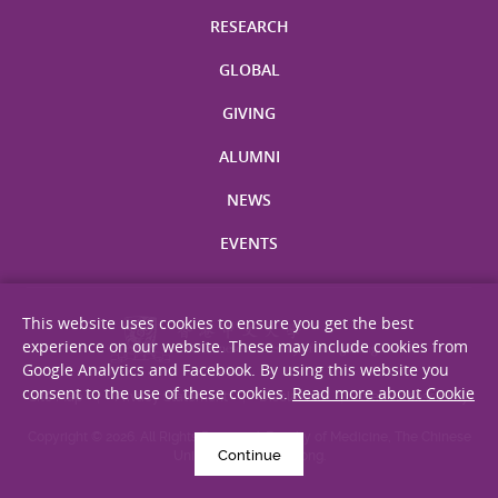
RESEARCH
GLOBAL
GIVING
ALUMNI
NEWS
EVENTS
This website uses cookies to ensure you get the best
experience on our website. These may include cookies from
Google Analytics and Facebook. By using this website you
consent to the use of these cookies.
Read more about Cookie
Site Map
Privacy Statement
Disclaimer
Web Accessibility
Copyright © 2026. All Rights Reserved. Faculty of Medicine, The Chinese
Continue
University of Hong Kong.