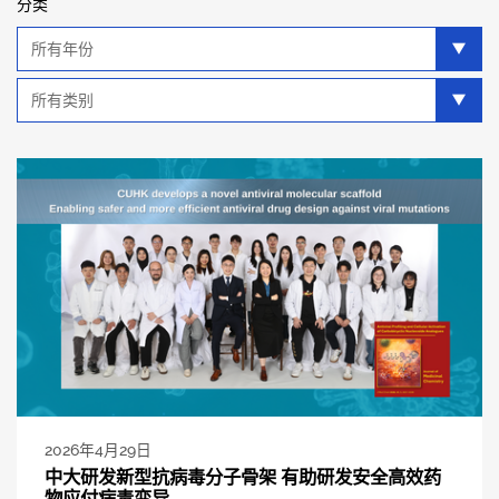
分类
年
分
类
类
别
分
类
2026年4月29日
中大研发新型抗病毒分子骨架 有助研发安全高效药
物应付病毒变异