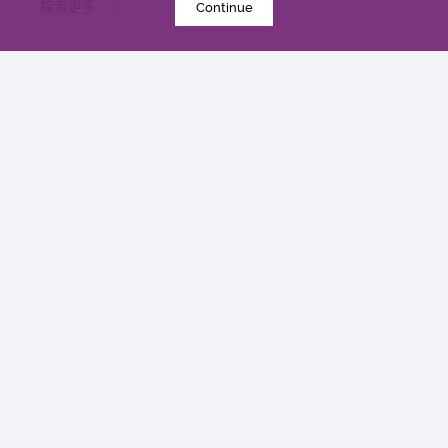
探索更多
Continue
2022年9月27日
中大卓越儿童健康研究所成功结合药物及基因测试
实现「精准个人化治疗」 为难治型儿童血癌患者带
来新希望
研究