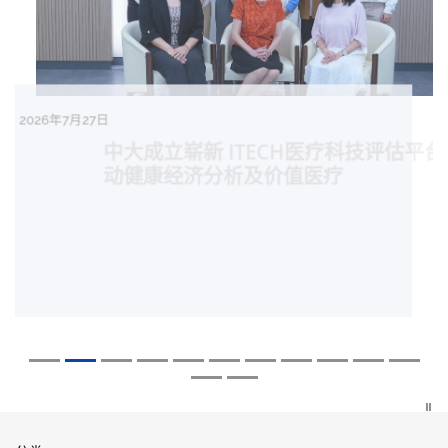
2026年8月5日
2026年7月27日
2026年7月10日
2026年7月10日
2026年7月7日
2026年6月29日
2026年6月22日
2026年6月17日
2026年6月10日
2026年6月5日
2026年6月2日
2026年5月19日
2026年5月14日
中大「环球医学」连续13年全港收生之冠
中大成立崭新 ITECH医疗科技评估平台 推
中大研发「AI-OCT」系统助测糖尿黄斑水
中大黄秀娟教授获颁中国工程界最高荣誉
中大新设「香港中文大学凤凰奖学金」嘉
中大全新一站式PGT-Plus方案 精准辨识
中大发现青光眼治疗新靶点 小鼠实验证实
中大成功拆解肝癌免疫治疗耐药性机制 揭
中大与多名全球专家共同牵头跨国肺癌研
中大教授陈重娥获颁「清野裕杰出领袖
中大汇聚逾200位区域专家 探讨私人医疗
中大张源津医生成首位亚洲研究员 荣获国
中大取得「从实验室到临床应用」研究突
囊括12名文凭试满分考生 占学医状元六成
动健康经济分析及价值医疗
肿 假阳性转介个案锐减六成 缩短患者轮
「光华工程科技奖」 成为今届医药衞生领
许公开试状元 鼓励学医状元走出课堂放眼
传统检测中复杂基因异常「盲点」 降低人
可恢复七成视力 有助开创崭新神经保护疗
一种免疫细胞具「除废喂食」新功能助癌
究 逾半晚期ALK阳性肺癌病人七年无恶化
奖」 成为本港首名学者荣膺亚洲糖尿病教
保险如何推动全民健康覆盖
际泌尿科权威奖项John K. Lattimer 讲座
破 初步证实GLP-1药物可改善严重中风康
中大医科续为尖子首选 文凭试考生占学额
候诊症时间
域唯一香港学者
世界 装备21世纪妙手仁医
工受孕流产及异常妊娠风险
法
细胞耐药性
因特定基因异常而引起的肺癌有望变成
研最高荣誉
奖
复情况
七成
「慢性病」 患者可与病共存
探索更多
探索更多
探索更多
探索更多
探索更多
探索更多
探索更多
探索更多
探索更多
探索更多
探索更多
探索更多
探索更多