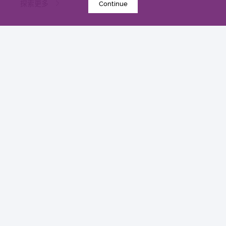
探索更多
Continue
2021年11月14日
中大研究显示订立标准的实验设置有助确保新冠病毒
核酸检测表现
研究
探索更多