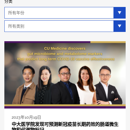
分类
年
分
类
类
别
分
类
2023年10月19日
中大医学院发现可预测新冠疫苗长期药效的肠道微生
物和代谢物标记