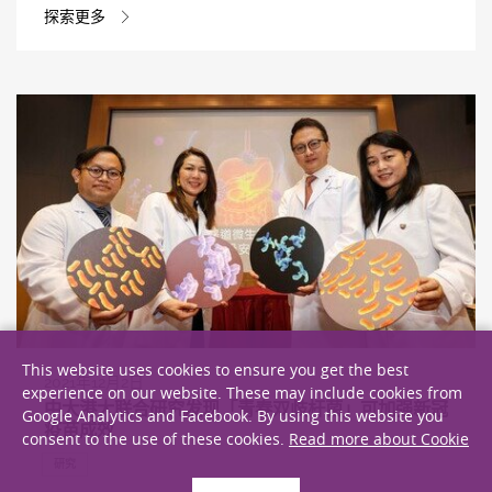
探索更多
This website uses cookies to ensure you get the best
2021年12月2日
experience on our website. These may include cookies from
中大港大联合研究发现「青春双歧杆菌」可加强新冠
Google Analytics and Facebook. By using this website you
疫苗成效
consent to the use of these cookies.
Read more about Cookie
研究