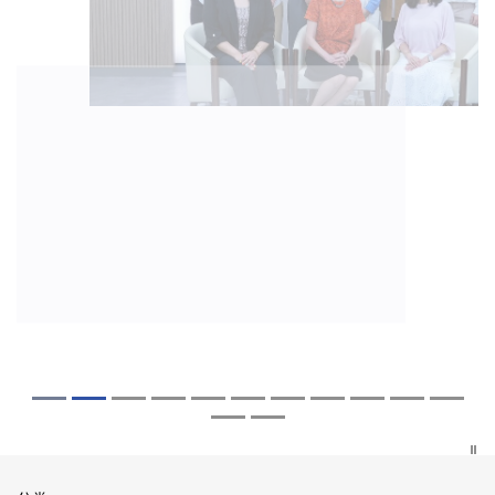
2026年8月5日
2026年7月27日
2026年7月10日
2026年7月10日
2026年7月7日
2026年6月29日
2026年6月22日
2026年6月17日
2026年6月10日
2026年6月5日
2026年6月2日
2026年5月19日
2026年5月14日
中大「环球医学」连续13年全港收生之冠
中大研发「AI-OCT」系统助测糖尿黄斑水
中大黄秀娟教授获颁中国工程界最高荣誉
中大新设「香港中文大学凤凰奖学金」嘉
中大全新一站式PGT-Plus方案 精准辨识
中大发现青光眼治疗新靶点 小鼠实验证实
中大成功拆解肝癌免疫治疗耐药性机制 揭
中大与多名全球专家共同牵头跨国肺癌研
中大教授陈重娥获颁「清野裕杰出领袖
中大汇聚逾200位区域专家 探讨私人医疗
中大张源津医生成首位亚洲研究员 荣获国
中大取得「从实验室到临床应用」研究突
中大成立崭新 ITECH医疗科技评估平台 推
囊括12名文凭试满分考生 占学医状元六成
肿 假阳性转介个案锐减六成 缩短患者轮
「光华工程科技奖」 成为今届医药衞生领
许公开试状元 鼓励学医状元走出课堂放眼
传统检测中复杂基因异常「盲点」 降低人
可恢复七成视力 有助开创崭新神经保护疗
一种免疫细胞具「除废喂食」新功能助癌
究 逾半晚期ALK阳性肺癌病人七年无恶化
奖」 成为本港首名学者荣膺亚洲糖尿病教
保险如何推动全民健康覆盖
际泌尿科权威奖项John K. Lattimer 讲座
破 初步证实GLP-1药物可改善严重中风康
动健康经济分析及价值医疗
中大医科续为尖子首选 文凭试考生占学额
候诊症时间
域唯一香港学者
世界 装备21世纪妙手仁医
工受孕流产及异常妊娠风险
法
细胞耐药性
因特定基因异常而引起的肺癌有望变成
研最高荣誉
奖
复情况
七成
「慢性病」 患者可与病共存
探索更多
探索更多
探索更多
探索更多
探索更多
探索更多
探索更多
探索更多
探索更多
探索更多
探索更多
探索更多
探索更多