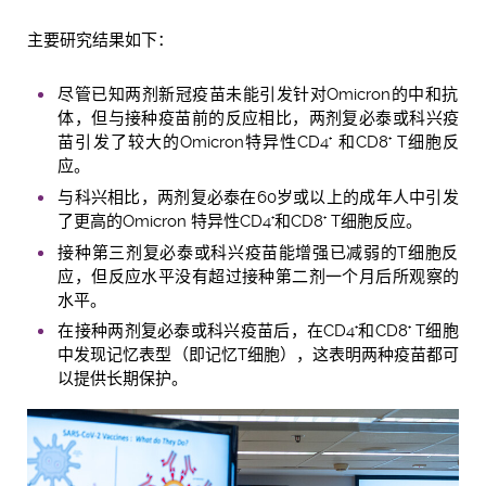
主要研究结果如下：
尽管已知两剂新冠疫苗未能引发针对Omicron的中和抗
体，但与接种疫苗前的反应相比，两剂复必泰或科兴疫
苗引发了较大的Omicron特异性CD4
和CD8
T细胞反
+
+
应。
与科兴相比，两剂复必泰在60岁或以上的成年人中引发
了更高的Omicron 特异性CD4
和CD8
T细胞反应。
+
+
接种第三剂复必泰或科兴疫苗能增强已减弱的T细胞反
应，但反应水平没有超过接种第二剂一个月后所观察的
水平。
在接种两剂复必泰或科兴疫苗后，在CD4
和CD8
T细胞
+
+
中发现记忆表型（即记忆T细胞），这表明两种疫苗都可
以提供长期保护。