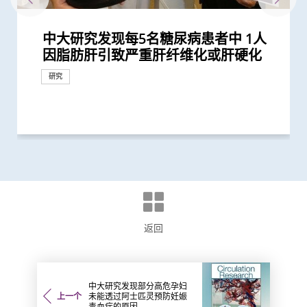
中大研究发现每5名糖尿病患者中 1人
中大最新研究揭示本港每年逾十万非酒
中大新技术有效评估艾滋病病毒感染者
中大医学院联同全球糖尿病知名专家合
中大研究显示新冠肺炎患者常见有肝脏
患有多囊卵巢综合症华人女性的糖尿病
多元化预防衰老活动有助减低衰老状况
中大研究揭示脂肪肝问题不是肥胖人士
中大成立周佩芳认知障碍预防研究中心
中大全球首项研究确认新大肠癌高风险
中大成立全球首个华人「早发性认知障
中大港大率先应用3D打印技术于复杂
中大与全球30多国专家合作研究 发现
中大与多国中风专家领导一项全球研究
中大就七种常见呼吸道病毒进行全港首
中大公布亚洲首项针对肥胖「睡眠窒息
中大研究「肠道微生物移植」治疗难辨
中大医学院许树昌教授于《刺针》发表
中大倡议新药物治疗标准逆转脑血管硬
中大研究指朋侪关顾 可减少受情绪困
中大与养和医院携手研究 发现抑郁症
社区衰老状况筛查 发现65岁或以上的
中大公布香港慢性肾病透析患者就业研
中大公布小中风的最新药物治疗方法
香港和澳门的炎症性肠病新增个案高踞
中大制订肝癌风险评估指数 准确预测
「赛马会年轻糖尿支援计划」为逾900
与牛津大学十年研究合作 中大开发首
中大医学院长达近20年追踪研究 揭示
中大与内地学者领导全球首个由中国学
中大研究发现2型糖尿病对香港生产力
中大银屑病关节炎研究重要突破 成功
中大研究揭示未来十年香港每千人将有
中大医学院开创儿童宏基因组组装基因
中大利用肠道微生物辨别慢性肠道疾病
中大威院成功以单一导管同时修补二尖
中大利用大数据成功开发机器学习模型
中大研究估算在本港新冠Omicron病
中大研究显示类风湿关节炎患者日服5
医务衞生局到访中大医学院 参观先进
中大何善衡传染病研究中心成立
新冠疫苗复必泰及科兴引发之「T细胞
中大发现新基因标记可预测糖尿病人患
中大研究证实新冠口服药有效降低院舍
中大研究发现乙肝康复者的严重肝病并
中大发现年轻糖尿病前期患者患糖尿病
中大研究显示持续服用RASi类药物可以
中大全球首证血糖波动不稳的肥胖型糖
港大及中大医学院联合研究发现已接种
中大医科生研究发现STK3激酶促进胃
中大医学院领导国际研究显示 成人1 型
中大医学院与海外外科专家联合建议
四成港人肠道微生态失衡情况与新冠患
中大医学院研究显示吸烟为全球膀胱癌
中大研究显示糖尿病死亡率及并发症发
中大成功完成全球首宗利用内镜手术机
中大全基因组测序技术为惯性流产夫妇
中大医学院公布「2019新型冠状病毒社
中大医学院与阿斯利康首度合作糖尿病
婴儿肠道菌群影响一生 中大团队研
中大研究发现田园生活有助预防儿童罹
中大改良英国胎儿医学基金会之「三重
中大率先引入全基因组测序技术作胎儿
中大为5,000港人免费验脑 开展人口
中大发现严重睡眠窒息症未经治疗患者
中大成立「张金菱治疗柏金逊综合症研
中大全球首个「快速眼动睡眠行为障
中大研究证实低剂量三环抗抑郁药有助
中大研究发现每6位糖尿病患者有1位出
中大研究警示怀孕妇女注意体重增幅
中大研究证实银屑病关节炎患者炎症综
中大研究揭示全球大肠癌发病率有年轻
中大为本港老化人口制订标准化认知测
中大研究发现非酒精性脂肪肝诱发肝癌
中大研究揭乙肝康复者仍存罹患肝癌风
中大公布世界首个全球「炎症性肠病」
中大开展全球首个以「视网膜影像」筛
中大研究发现心房颤动引致中风个案15
中大研究证实家居诊治睡眠窒息症成效
中大公布全球首个幽门螺旋菌流行病学
中大建议所有孕妇作口服葡萄糖耐量测
中大伙澳洲专家研究东半球炎症性肠病
中大率国际研究 订治疗肺癌基因变异
中大公布「动脉粥样硬化」形成新发现
中大推全球首项运用「单细胞基因技
中大公布全球首项「针对亚士匹灵引致
中大教授成为全球首位华人获颁「世界
中大进行亚洲首项家居清洁剂对儿童健
中大研究发现本地每5名口咽癌患者1人
中大联同国际专家发现引致脑退化基
中大推全港首个「多发性硬化症」中西
中大筛查发现每三名社区长者就有一人
中大率先引入「高频信号检测」技术以
中大成功研发新物料有助骨质疏松性骨
中大推算本地吸烟人士一生至少花逾百
中大发现本港孕妇乙肝带菌率维持偏高
中大医科生研究发现本港高血压人士药
中大提倡结合房颤筛查及药物教育 助
中大发现糖尿患者患抑郁症风险为一般
头颈放射治疗增中风风险 中大证实
中大调查指丙型肝炎隐性高 近九成患
中大设计生活模式辅导计划 六成脂肪
中大成立一期临床研究中心 加强本地
中大公布香港市民运动模式与情绪病风
香港中文大学成立消化疾病研究国家重
中大与理大携手在威院推行24小时远程
中大研究发现成年人及长者感染呼吸道
中大评估及治疗逾300名因吸食氯胺酮
香港中文大学研究发现，身体和认知活
中大推全港大型「鼻咽癌血液测试研究
中大研究揭示轻度听障对儿童学习及言
中大四科研项目荣获国家教育部高等学
中文大学与上海交通大学成功发现预测
中大率先采用三维心脏超声波以识别高
中大发现四成冠心病高危人士患有大肠
中大建议以舒缓性手法护理末期脑退化
逾四分一成年港人患有脂肪肝 情况不
中大研究发现摄取过量盐份会导致高血
中大展开全港睡眠健康教育及改善计划
中大及港大研究团队携手成功发现脑痫
中大进行全民肝脏健康普查 推算百万
中大率亚洲肾科专家倡议慢性肾病早期
中大发现乙肝表面抗原定量 能助乙肝
中大发现脂肪肝患者患大肠瘜肉机会较
中大证实为颈血管狭窄进行支架成型治
中大三名学者获颁本年度裘槎基金会优
中大公布本港严重人类猪型流感的最新
因脂肪肝引致严重肝纤维化或肝硬化
精性脂肪肝新症
的心脏病风险
作四年 为《刺针》制定糖尿病多元综
受损问题 建议监测患者肝功能 及早发
风险是非患病人士的4倍
逾8成「前期衰老」长者逆转为「非衰
独有
设立一站式简易网站提供认知障碍症资
群组
碍症」研究登记册
心脏手术
小中风新药物疗法
发现及早评估与治疗「小中风」可降低
个流行病学分析 发现「呼吸道合胞病
症」患者生活模式研究 证实个人化辅
梭菌感染 治愈率为传统抗生素治疗的3
评论新沙士文章 强调医院感染控制措
化
扰之糖尿患者住院百分比
患者出现睡眠行为障碍或是脑退化先兆
社区人口中 过半已踏入前期衰老
究并提倡中末期患者接受透析前的早期
亚太区首三位 中大成立资料库助市民
乙肝病人的肝癌风险
糖尿病年青患者提供连续血糖监测仪
个华人糖尿预后预测模型
妊娠糖尿及怀孕期血糖上升对孕妇及子
者主理的《柳叶刀》癌症委员会报告
及经济造成重大损失 年轻群组影响尤
修复受损关节骨头 亦可保护关节结构
一人患上炎症性肠病 医疗负担飙升至
组数据库（MAGIC） 促进生命早期微
瓣及三尖瓣 治疗严重心瓣倒流新突破
精准预测老年糖尿病患者未来一年罹患
毒流行期间 半数感染个案未被发现
毫克皮质类固醇 出现心血管疾病的风
医学教研设施 与教职员及学生会面交
反应」可有效预防不同新冠病毒变异株
冠心病风险 凸显糖尿病精准治疗的潜
长者五成入院风险及防止病情恶化
发症风险会随时间下降 唯仍须注意患
的终生风险高达90% 心血管疾病风险增
降低 2型糖尿病晚期肾病患者出现心肾
尿病患者有较高患癌风险 并证实接受
疫苗人士 在感染新型冠状病毒变异株
癌发展 可作为独立预后指标
糖尿病的新症发病率较传统预期高
新冠患者将手术延后七星期以减低死亡
者类似 中大研发「微生态免疫力配
主因 联同多国专家制订「经尿道膀胱
生率正下降 唯年轻糖尿病患者情况未
械人进行内镜黏膜下剥离术治大肠癌
作更精准的遗传病因检测及诊断
区研究」结果
肾病研究 制订全球应对糖尿病肾病新
「三岁定八十」之谜
患哮喘
检测方法」 证可提升亚洲孕妇「早产
产前诊断
基础研究追踪本港脑健康状况
手术后较易出现心血管问题 吁手术前
究中心」 跨学科研崭新方法 减慢柏金
碍」家庭研究 揭柏金逊病家族遗传倾
改善难治性胃功能失调
现肾功能急剧下降
合指数持续达标 能降低罹患心血管疾
化趋势
试 及早辨识认知障碍症患者
的关键致癌基因
险
於本世纪发病率及流行率系统性回顾研
查华人阿兹海默症研究
年间上升3倍 宜及早服用抗凝血药预防
满意 可处理半数公立医院成人个案 大
大型分析 揭全球44亿人感染 亚洲包括
试 全港两成孕妇患妊娠糖尿 研究发现
获近年最大研究资助金额 势揭肠道微
新典范
揭示心血管疾病治疗新方向
术」检测卵子质素研究 破解卵子老化
肠道出血」的新发现 停服亚士匹灵可
中风组织主席中风贡献奖」 全球首创
康影响的全面流行病学研究 发现经常
感染HPV病毒 推公众筛查以了解口腔感
因 为治疗及预防「阿兹海默氏症」带
医结合治疗先导计划 助患者控制病情
患脑小血管病 藉世界中风日呼吁及早
确定脑部手术范围 有效提升复杂性脑
折固定和愈合 可缩短三成愈合时间 提
万购烟草产品 吁戒烟为健康财富双增
与25年前未引入初生婴儿全面疫苗计划
物依从性未如理想 仅五成患者血压受
长者减低中风风险
人的两倍 倡以一分钟问卷及早评估糖
「颈动脉支架成型术」成效显著
者不自觉 传统治疗过程虽艰巨 吁患者
肝患者不药而愈
新药开发
险研究 揭示身心运动有助减低情绪病
点实验室 提升消化道疾病诊治水平
中风溶栓治疗服务
合胞病毒和流感病毒可致命
而患有排尿功能障碍青年 最新研究证
动可以维护与改进轻度认知损害患者的
计划」 现招募二万名市民参与 冀有效
语的影响 现招募听障学童参与研究计
校科学研究优秀成果奖 为本港院校之
中国人糖尿病的基因标记
风险二尖瓣脱垂患者
癌前期肿瘤
症患者的吞咽困难
容忽视 中大首推无创肝脂肪检查 助患
压及增加中风机会
建立健康睡眠及健康校园生活
新基因标记
港人患脂肪肝
诊断计划
患者有效预测合适的停药时间
高
疗及 为心脏衰竭患者植入心脏肌肉收
秀科研者奖
情况
研究
研究
捐款
研究
合策略
现病情恶化
老」
讯
七成中风风险
毒」及「甲型流感」为两大致命病毒
导疗程有效减轻病情
倍
施对控制疫情极为重要
教育计划
增加认知
数据显示有效管控血糖 大幅降低严...
女的长期健康风险
预计2050年肝癌患者翻倍 六成肝癌...
为严重
预防变形恶化
每年逾四亿港元 情况急需正视
生物群研究
严重低血糖的风险
险增一倍
流
引起的严重疾病
力
肝癌风险 建议接受长期肝癌监测
近70%
并发症的风险
一类常用降血压药物的糖尿病患者患...
Omicron后能对不同的新冠病毒变异...
风险
方」证有效促进新冠患者康复 有望提...
肿瘤整块切除术」的临床指引
见改善
策略
妊娠毒血症检出率」一倍
进行睡眠窒息症评估以减风险
逊病程
向高达6倍 追踪初期症状如便秘 可提...
病风险
究 发现本港发病率於过去30年急升...
中风
幅缩减八成轮候时间
香港逾半人口为带菌者
其子女糖尿病风险为同龄儿童3倍
生物群之谜
及女性不育之谜
增加患严重心血管疾病及死亡风险逾...
「脉磁激法」助中风患者复修脑部功...
使用家居清洁剂可增加引发儿童鼻炎...
染HPV情况
来新方向
并纾缓疲劳及认知症状
预防
痫症手术成效约三成
升三成骨骼强度
值
时相若
控
尿患者的精神健康状况
勿放弃
风险
造福人类健康
实综合消炎治疗能显著改善病情
大脑功能
侦测早期患者
划以探讨复康介入成效
冠
者及早诊断
缩调节器成效显着
研究
研究
研究
研究
研究
研究
研究
研究
研究
研究
研究
研究
研究
研究
研究
研究
研究
研究
教育
研究
外科创新技术
研究
研究
研究
研究
研究
研究
研究
研究
研究
临床服务
研究
研究
研究
研究
研究
临床服务
研究
健康推广计划
研究
临床服务
研究
研究
研究
研究
研究
研究
健康推广计划
研究
研究
研究
研究
研究
奖项及荣誉
研究
国际合作
研究
研究
研究
研究
研究
研究
研究
研究
研究
研究
健康推广计划
研究
研究
研究
研究
研究
研究
研究
研究
医学教育
研究
研究
研究
研究
研究
研究
研究
国际合作
研究
研究
研究
国际合作
研究
研究
研究
研究
研究
研究
研究
研究
研究
研究
研究
研究
研究
奖项及荣誉
研究
研究
研究
研究
临床服务
外科创新技术
研究
研究
研究
研究
研究
研究
研究
研究
研究
研究
研究
研究
奖项及荣誉
研究
研究
返回
中大研究发现部分高危孕妇
上一个
未能透过阿士匹灵预防妊娠
毒血症的原因