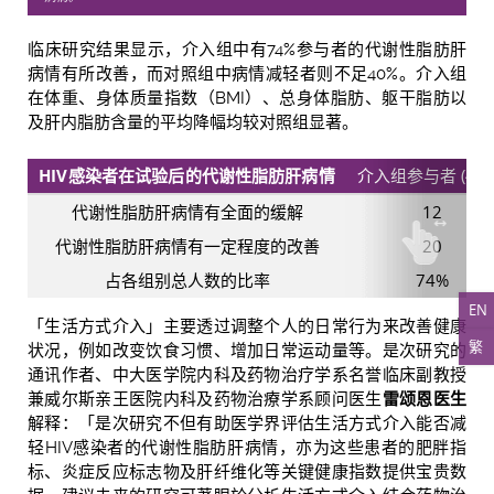
临床研究结果显示，介入组中有74%参与者的代谢性脂肪肝
病情有所改善，而对照组中病情减轻者则不足40%。介入组
在体重、身体质量指数（BMI）、总身体脂肪、躯干脂肪以
及肝内脂肪含量的平均降幅均较对照组显著。
HIV
感染者在试验后的代谢性脂肪肝病情
介入组参与者 (43名
代谢性脂肪肝病情有全面的缓解
12
代谢性脂肪肝病情有一定程度的改善
20
占各组别总人数的比率
74%
EN
「生活方式介入」主要透过调整个人的日常行为来改善健康
繁
状况，例如改变饮食习惯、增加日常运动量等。是次研究的
通讯作者、中大医学院内科及药物治疗学系名誉临床副教授
兼威尔斯亲王医院内科及药物治療学系顾问医生
雷颂恩医生
解释：「是次研究不但有助医学界评估生活方式介入能否减
轻HIV感染者的代谢性脂肪肝病情，亦为这些患者的肥胖指
标、炎症反应标志物及肝纤维化等关键健康指数提供宝贵数