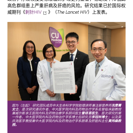
高危群组患上严重肝病及肝癌的风险。研究结果已於国际权
威期刊《
刺针HIV
》（
The Lancet HIV
）上发表。
图为（左起） 研究团队成员中大生命科学学院助理讲师兼注册营养师
冼雯菁
女士
、是次研究通讯作者、中大医学院内科及药物治疗学系名誉临床副教授
兼威尔斯亲王医院内科及药物治療学系顾问医生
雷颂恩医生
、是次研究的第
一作者、中大医学院内科及药物治疗学系博士后研究员
李冠林博士
；以及莫
庆尧医学教授兼中大医学院内科及药物治疗学系肠胃及肝脏科主任
黄炜燊教
授。