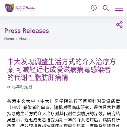
d
Skip
Searc
to
Tog
main
me
Start
content
main
Press Releases
content
Home
News
中大发现调整生活方式的介入治疗方
案 可减轻近七成爱滋病病毒感染者
的代谢性脂肪肝病情
2025年6月5日
香港中文大学（中大）医学院
进行了首项针对爱滋病毒
（HIV）感染者的单盲、随机对照临床研究，评估经营养师
指导的生活方式介入治疗对其代谢性脂肪肝的疗效。研究结
果显示，近七成患者接受为期一年的介入治疗后，病情有所
改善，疗效较接受标准临床护理更为显著，有助及早降低此