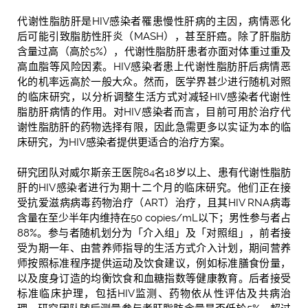
代谢性脂肪肝是HIV感染者罹患慢性肝病的主因，病情恶化
后可能引致脂肪性肝炎（MASH），甚至肝癌。除了肝脂肪
含量过高（高於5%），代谢性脂肪肝患者亦面对体重过重及
高血脂等风险因素。HIV感染者患上代谢性脂肪肝后病情恶
化的机率远高於一般大众。然而，医学界甚少进行随机对照
的临床研究，以分析调整生活方式对减轻HIV感染者代谢性
脂肪肝病情的作用。对HIV感染者而言，目前可用於治疗代
谢性脂肪肝的药物选择有限，因此急需更多以实证为本的临
床研究，为HIV感染者提供更适合的治疗方案。
研究团队对威尔斯亲王医院84名18岁以上、患有代谢性脂肪
肝的HIV感染者进行为期十二个月的临床研究。他们正在接
受抗爱滋病病毒药物治疗
（
ART
）
治疗，且其HIV RNA病毒
含量在至少半年内维持在50 copies/mL以下；男性参与者占
88%。参与者随机划分为「介入组」及「对照组」，前者接
受为期一年、由营养师指导的生活方式介入计划，期间营养
师按照标准程序提供运动及饮食建议，例如标准膳食份量，
以及度身订造的均衡饮食和血糖指数等健康教育。后者接受
标准临床护理，包括HIV监测、药物依从性评估及共病治