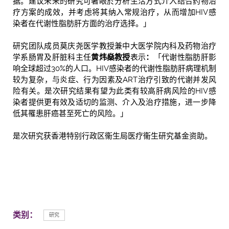
据。建议未来的研究可著眼於分析生活方式介入结合药物治
疗方案的成效，并考虑将其纳入常规治疗，从而增加HIV感
染者在代谢性脂肪肝方面的治疗选择。」
研究团队成员莫庆尧医学教授兼中大医学院内科及药物治疗
学系肠胃及肝脏科主任
黄炜燊教授
表示
：
「代谢性脂肪肝影
响全球超过30%的人口。HIV感染者的代谢性脂肪肝病理机制
较为复杂，与炎症、行为因素及ART治疗引致的代谢并发风
险有关。是次研究结果有望为此类有较高肝病风险的HIV感
染者提供更有效及适切的监测、介入及治疗措施，进一步降
低其罹患肝癌甚至死亡的风险。」
是次研究获香港特别行政区衞生局医疗衞生研究基金资助。
类别：
研究