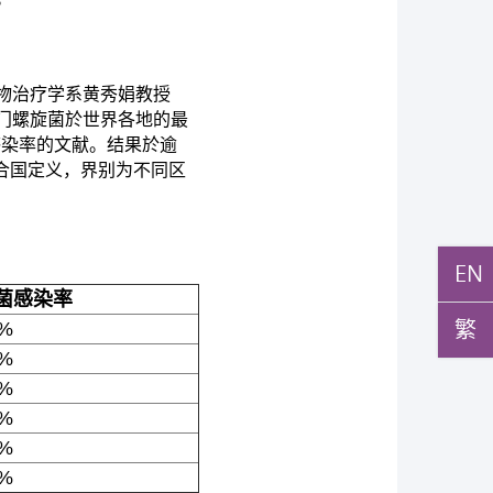
物治疗学系黄秀娟教授
门螺旋菌於世界各地的最
感染率的文献。结果於逾
联合国定义，界别为不同区
EN
菌感染率
繁
%
%
%
%
%
%