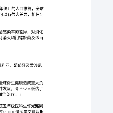
5年统计的人口推算，全球
域可以有很大差异，相信与
菌感染率的差异，对消化
订消灭幽门螺旋菌及适当
日利亚、葡萄牙及爱沙尼
全球衞生健康造成重大负
并发症，令不少人低估了
适当治疗。」
院五年级医科生
许光耀同
4,000份医学文章及报