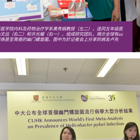
括医学院内科及药物治疗学系黄秀娟教授（左二），连同五年级医
文远（右二）和许光耀（右一），组成研究团队，揭示全球有44
溃疡甚至胃癌的幽门螺旋菌。图中为於记者会上分享的病友卢先