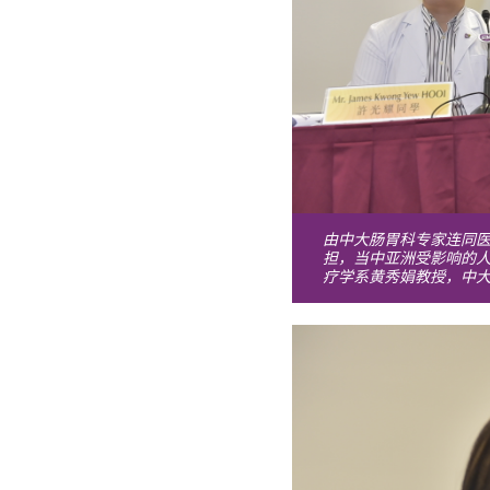
由中大肠胃科专家连同
担，当中亚洲受影响的
疗学系黄秀娟教授，中