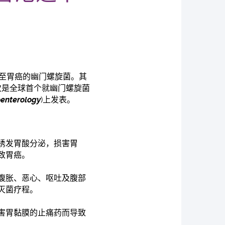
甚至胃癌的幽门螺旋菌。其
次是全球首个就幽门螺旋菌
enterology
)上发表。
诱发胃酸分泌，损害胃
致胃癌。
腹胀、恶心、呕吐及腹部
灭菌疗程。
害胃黏膜的止痛药而导致
。