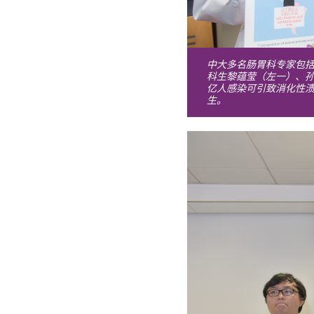
中大多名肠胃科专家包
科生黎蕴莹（左一）、孙
亿人感染可引致消化性
生。