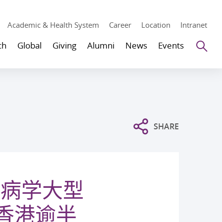
Academic & Health System
Career
Location
Intranet
Se
ch
Global
Giving
Alumni
News
Events
SHARE
行病学大型
括香港逾半