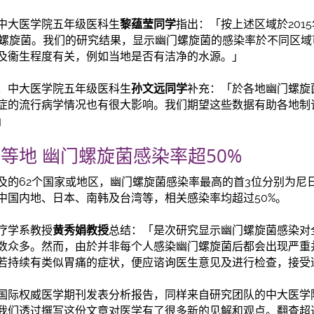
中大医学院五年级医科生
黎蕴莹同学
指出：「按上述区域於201
门螺旋菌。我们的研究结果，显示幽门螺旋菌的感染率於不同区
及衞生程度有关，例如当地是否有洁净的水源。」
、中大医学院五年级医科生
孙文远同学
补充：「於各地幽门螺旋
症的流行病学情况也有很大影响。我们期望这些数据有助各地制
」
等地 幽门螺旋菌感染率超50%
及的62个国家或地区，幽门螺旋菌感染率最高的首3位分别为尼
中国内地、日本、南韩及台湾等，相关感染率均超过50%。
疗学系教授
黄秀娟教授
总结：「是次研究显示幽门螺旋菌感染对
数众多。然而，由於并非每个人感染幽门螺旋菌后都会出现严重
若持续有类似胃痛的症状，便应谘询医生意见及进行检查，接受
国际权威医学期刊发表分析报告，同样来自研究团队的中大医学
我们透过撰写这份文章对医学有了很多新的见解和观点。翻查超过1