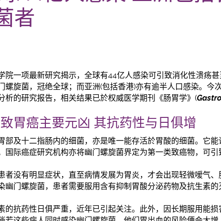
菌者
学院一项最新研究揭示，全球有44亿人感染可引致消化性溃疡
门螺旋菌，冠绝全球；而亚洲(包括香港)亦有逾半人口感染。今
分析的研究报告，相关结果已於权威医学期刊《肠胃学》(
Gastro
致胃癌主要元凶 其抗药性与日俱增
胃部及十二指肠内的细菌，亦是唯一能存活於胃酸的细菌。它能
。国际癌症研究机构亦将幽门螺旋菌界定为第一类致癌物，可引
患者没有明显症状，直至病情发展为胃炎，才会出现轻微嗳气、
染幽门螺旋菌，患者需要服用含有抑制胃酸分泌药物及抗生素的
素的抗药性日俱严重，近年已引起关注。此外，因长期服用能损
倘若这些病人同时感染幽门螺旋菌，他们胃出血的风险便会大增