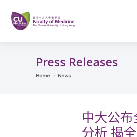
Skip
to
main
content
Start
main
Press Releases
content
Home
News
中大公布
分析 揭