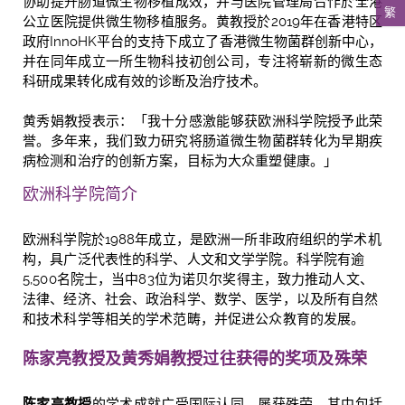
协助提升肠道微生物移植成效，并与医院管理局合作於全港
繁
公立医院提供微生物移植服务。黄教授於2019年在香港特区
政府InnoHK平台的支持下成立了香港微生物菌群创新中心，
并在同年成立一所生物科技初创公司，专注将崭新的微生态
科研成果转化成有效的诊断及治疗技术。
黄秀娟教授表示：「我十分感激能够获欧洲科学院授予此荣
誉。多年来，我们致力研究将肠道微生物菌群转化为早期疾
病检测和治疗的创新方案，目标为大众重塑健康。」
欧洲科学院简介
欧洲科学院於
1988
年成立，是欧洲一所非政府组织的学术机
构，具广泛代表性的科学、人文和文学学院。科学院有逾
5,500
名院士，当中
83
位为诺贝尔奖得主，致力推动人文、
法律、经济、社会、政治科学、数学、医学，以及所有自然
和技术科学等相关的学术范畴，并促进公众教育的发展。
陈家亮教授及黄秀娟教授过往获得的奖项及殊荣
陈家亮教授
的学术成就广受国际认同，屡获殊荣，其中包括