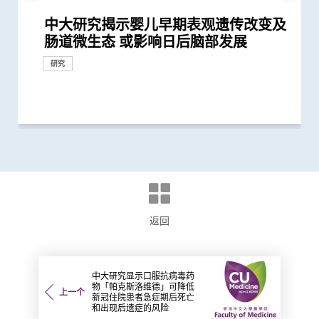
中大研究揭示婴儿早期表观遗传改变及
中大首创透过调节肠道菌群 成功纾缓
中大研究指出过度清洁消毒增加湿疹等
中大利用肠道微生物辨别慢性肠道疾病
中大研究揭示患妊娠糖尿病孕妇肠道微
中大利用肠道微生物开发精准工具诊断
中大医学院大型临床研究证实口服微胶
中大医学院肠胃科率领全球多国专家制
中大医学院进行亚洲最大型长新冠研究
中大医学院获医管局支持开展香港首个
中大崭新技术 以粪便细菌基因侦测大
中大医学院研究指出优化肠道微生态有
中大发现新冠患者的肠道内缺乏可调节
四成港人肠道微生态失衡情况与新冠患
中大证新冠婴孩患者粪便带病毒 可成
中大全球首证新冠患者肠道微生态现失
婴儿肠道菌群影响一生 中大团队研
中大成立亚洲首间「微生物移植及研究
中大公布世界首个全球「炎症性肠病」
中大黄秀娟教授获颁中国工程界最高荣
中大医学院推出「琢妍医学人才培育计
中大研究揭示未来十年香港每千人将有
中大与加拿大卡尔加里大学领导全球
中大医学院研究指出肠道益菌产生的短
中大医学院开创儿童宏基因组组装基因
陈家亮教授获颁「光华工程科技奖」
黄秀娟教授成为全国首位女性医生科学
中大医学院黄秀娟教授成香港首位医生
中大获李嘉诚先生捐赠港币三千万元
中大医学院建立国际认可生物样本库
裘槎医学科学教授黄秀娟教授就职演
中大「三岁定八十」跨学科研究 拆解
中大医学院就行政长官今日(10月19日)
中大获李嘉诚基金会捐赠港币1.5亿元
中大医学院就2022-23财政预算案的回
澄清 -- 中大医学院澄清启事
中大医学院研究指幼儿成为新冠病毒
中大揭肠道微生态失衡为「炎症性肠
中大医学院为机场抵港人士提供免费粪
中大发现新型冠状病毒于呼吸道清除后
中大医学院两名杰出学者 获裘槎基金
「香港中文大学卓越儿童健康研究所」
陈家亮教授成首位华人获颁「美国肠胃
中大率先将「文物观赏」融入医学教育
中大公布全球首个幽门螺旋菌流行病学
中大伙澳洲专家研究东半球炎症性肠病
中大公布全球首项「针对亚士匹灵引致
中大全球首项研究确认新大肠癌高风险
中大研究「肠道微生物移植」治疗难辨
香港和澳门的炎症性肠病新增个案高踞
中大发现四成冠心病高危人士患有大肠
大肠癌将成为香港头号癌症 中大引入
中大发现本港三成无病征的市民被确诊
中大引进双球小肠镜治疗小肠疾病
中大首创大肠瘜肉预测指数及早预防肠
肠道微生态 或影响日后脑部发展
儿童焦虑及感官过敏症状
过敏症风险
生态改变 影响婴儿早期神经发育
自闭症有助及早评估自闭风险 另一先
囊活菌配方SIM01有效纾缓新冠后遗症
定临床指引 以「非入侵性生物标志
推算生殖系统徵状如性功能障碍困扰逾
大型长新冠研究 协助政府策划更全面
肠癌及瘜肉复发 灵敏度逾九成
望提升新冠疫苗安全及成效
免疫力的益菌 八成新冠患者出现「长
者类似 中大研发「微生态免疫力配
隐形传播者 成立新冠病毒检测中心 致
衡状况 成功研发益生菌配方平衡肠道
「三岁定八十」之谜
中心」
於本世纪发病率及流行率系统性回顾研
誉「光华工程科技奖」 成为今届医药
划」吸纳百位顶尖女性人才 善用香港
一人患上炎症性肠病 医疗负担飙升至
「炎症性肠病」流行病学研究 建立炎
链脂肪酸 能提升免疫力对抗流感及其
组数据库（MAGIC） 促进生命早期微
中国工程界最高荣誉 本届「医药衞
家获选「新基石研究学者」其领导之新
科学家获选为新基石研究员
支持医学院发展人工智能 进一步加强
推动香港成为大湾区新医药科研中心
讲： 「众里寻『它』千百度」
怀孕期肠道微生态如何降低婴儿患炎症
发表2022施政报告的回应
支持生物医学科技的科研发展
应
「隐形传播者」的风险不容忽视 病毒
病」致病关键 团队获近1,600万港元资
便检测服务 首阶段以儿童及婴孩为目
仍存留于粪便 计划为检疫中心隔离人
会颁发「裘槎优秀医学科研者奖2020」
正式成立 结合全球跨学科力量 促进儿
科医学院国际领袖大奖」
效法耶鲁医学院模式 提升观察及表达
大型分析 揭全球44亿人感染 亚洲包括
获近年最大研究资助金额 势揭肠道微
肠道出血」的新发现 停服亚士匹灵可
群组
梭菌感染 治愈率为传统抗生素治疗的3
亚太区首三位 中大成立资料库助市民
癌前期肿瘤
大肠胶囊内视镜助预防大肠癌
有大肠癌前期肿瘤
癌
研究
回应
临床服务
导临床研究显示调节肠道微生态可缓...
物」筛查大肠癌
40万港人
的长新冠医疗服务
新冠」症状 肠道微生态失衡成关键
方」证有效促进新冠患者康复 有望提...
力为婴幼儿作粪便检测
微生态 有望增强免疫力
究 发现本港发病率於过去30年急升...
衞生领域唯一香港学者
制度优势 打造国际女性医学科研人...
每年逾四亿港元 情况急需正视
症性肠病四阶段演变模型 预测各地区...
他病毒感染
生物群研究
生」领域唯一香港学者
基石科学实验室将拆解饮食如何影响...
医学教研
性肠病风险
载量及带活性病毒的比例偏高 持续带...
助成立全球数据库 致力遏止全球个案...
标 助揪出感染新型冠状病毒「隐形个...
士化验粪便 及早揪出「隐形个案」减...
童健康和福祉
能力 裨益临床诊症
香港逾半人口为带菌者
生物群之谜
增加患严重心血管疾病及死亡风险逾...
倍
增加认知
研究
研究
研究
研究
研究
研究
研究
研究
研究
奖项及荣誉
里程碑
奖项及荣誉
回应
捐款
回应
奖项及荣誉
奖项及荣誉
研究
研究
外科创新技术
研究
临床服务
研究
研究
研究
研究
研究
研究
研究
研究
研究
奖项及荣誉
里程碑
研究
研究
研究
研究
奖项及荣誉
奖项及荣誉
捐款
研究
研究
研究
临床服务
研究
健康推广计划
教育
研究
研究
研究
研究
研究
返回
中大研究显示口服抗病毒药
物「帕克斯洛维德」可降低
上一个
新冠住院患者急症期后死亡
和出现后遗症的风险