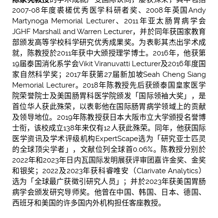
2007-08年度裘槎优秀医学科研者奖、2008年英国Andy
Martynoga Memorial Lecturer、2011年亚太肠胃病学会
JGHF Marshall and Warren Lecturer，并於同年获国家教育
部颁发高等学校科学研究优秀成果奖。为表彰其杰出学术成
就，陈教授於2011年获中大颁授理学博士。2016年，他获第
19届泰国消化系学会Vikit Viranuvatti Lecturer及2016年度国
家自然科学奖；2017年获第27届新加坡Seah Cheng Siang
Memorial Lecturer。2018年陈教授先后获颁泰国皇家医学
院荣誉院士及美国肠胃科医学院颁发「国际领袖大奖」，是
首位华人获此殊荣，以表彰他在国际肠胃病学领域上的贡献
及领导地位。2019年陈教授获日本大阪市立大学颁授名誉博
士衔，该校成立138年来仅有12人获此殊荣。同年，他获国际
医学资讯及学术评级机构ExpertScape选为「研究亚士匹灵
的全球顶尖学者」，文献位列全球首0.06%。陈教授分别於
2022年和2023年日内瓦国际发明展获评审团嘉许金奖、金奖
和银奖；2022及2023年获科睿唯安（Clarivate Analytics）
选为「全球最广获徵引研究人员」；并於2023年获美国胃肠
病学会颁发研究导师奖。他曾在中国、韩国、日本、德国、
西班牙和美国的许多国内外机构担任客座教授。