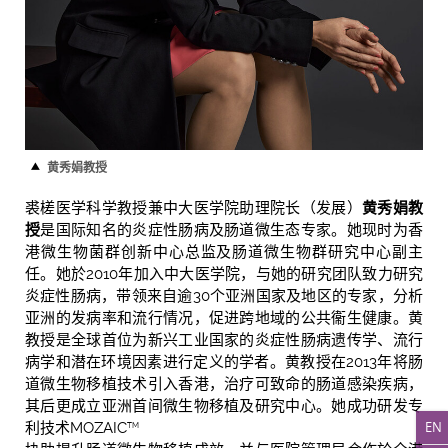
黄秀娟教授
裘槎医学科学教授兼中大医学院助理院长（发展）
黄秀娟教
授
是国际知名的炎症性肠病及肠道微生态专家。她现时为香
港微生物菌群创新中心总监及肠道微生物群研究中心副主
任。她於2010年加入中大医学院，与她的研究团队致力研究
炎症性肠病，带领来自逾30个亚洲国家及地区的专家，分析
亚洲的发病率和流行情况，促进跨地域的公共衞生健康。黄
教授是全球首位为新兴工业国家的炎症性肠病遗传学、流行
病学和潜在环境因素进行定义的学者。黄教授在2013年将肠
道微生物移植技术引入香港，治疗可致命的肠道感染疾病，
其后更成立亚洲首间微生物移植及研究中心。她成功研发专
EN
利技术MOZAIC
TM