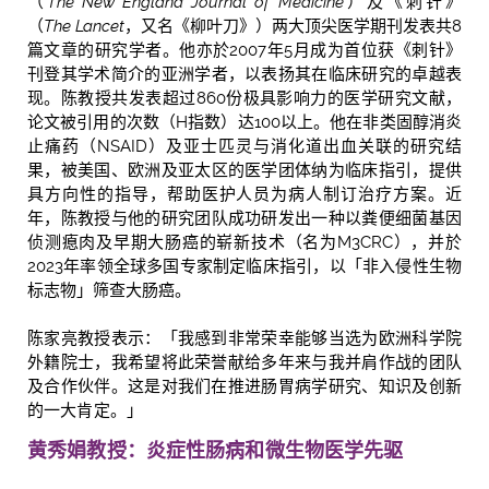
（
The New England Journal of Medicine
）及《刺针》
（
The Lancet
，又名《柳叶刀》）两大顶尖医学期刊发表共8
篇文章的研究学者。他亦於2007年5月成为首位获《刺针》
刊登其学术简介的亚洲学者，以表扬其在临床研究的卓越表
现。陈教授共发表超过860份极具影响力的医学研究文献，
论文被引用的次数（H指数）达100以上。他在非类固醇消炎
止痛药（NSAID）及亚士匹灵与消化道出血关联的研究结
果，被美国、欧洲及亚太区的医学团体纳为临床指引，提供
具方向性的指导，帮助医护人员为病人制订治疗方案。近
年，陈教授与他的研究团队成功研发出一种以粪便细菌基因
侦测瘜肉及早期大肠癌的崭新技术（名为M3CRC），并於
2023年率领全球多国专家制定临床指引，以「非入侵性生物
标志物」筛查大肠癌。
陈家亮教授表示：「我感到非常荣幸能够当选为欧洲科学院
外籍院士，我希望将此荣誉献给多年来与我并肩作战的团队
及合作伙伴。这是对我们在推进肠胃病学研究、知识及创新
的一大肯定。」
黄秀娟教授：炎症性肠病和微生物医学先驱