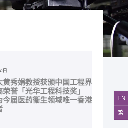
月5日
月10日
月10日
月10日
月7日
月29日
环球医学」连续13年全
与多名全球专家共同牵头跨
月27日
月22日
月17日
月5日
月2日
月19日
月14日
发「AI-OCT」系统助测
黄秀娟教授获颁中国工程界
新设「香港中文大学凤凰奖
新一站式PGT-Plus方案
之冠 囊括12名文凭试满
研究 逾半晚期ALK阳性
立崭新 ITECH医疗科技
现青光眼治疗新靶点 小
成功拆解肝癌免疫治疗耐药
教授陈重娥获颁「清野裕杰
聚逾200位区域专家 探讨
张源津医生成首位亚洲研究
取得「从实验室到临床应
斑水肿 假阳性转介个案
荣誉「光华工程科技奖」
嘉许公开试状元 鼓励学
辨识传统检测中复杂基因异
 占学医状元六成 中大医
人七年无恶化 因特定基
台 推动健康经济分析及
证实可恢复七成视力 有
 揭一种免疫细胞具「除
奖」 成为本港首名学者
医疗保险如何推动全民健康
获国际泌尿科权威奖项
究突破 初步证实GLP-1
EN
成 缩短患者轮候诊症时
今届医药衞生领域唯一香港
走出课堂放眼世界 装备
点」 降低人工受孕流产
尖子首选 文凭试考生占
常而引起的肺癌有望变成
医疗
创崭新神经保护疗法
食」新功能助癌细胞耐药性
亚洲糖尿病教研最高荣誉
K. Lattimer 讲座奖
可改善严重中风康复情况
纪妙手仁医
常妊娠风险
繁
七成
病」 患者可与病共存
多
多
多
多
多
多
多