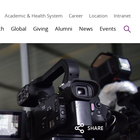
Academic & Health System
Career
Location
Intranet
Se
ch
Global
Giving
Alumni
News
Events
SHARE