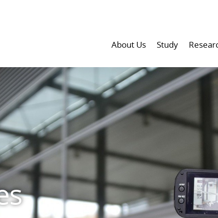
About Us
Study
Resear
es