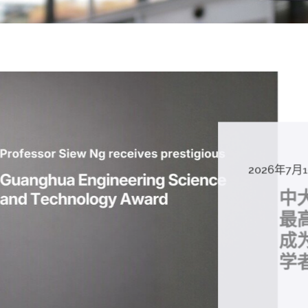
2026年8
2026年6
2026年7
2026年7
2026年7
2026年6
中大「
中大
2026年7
2026年6
2026年6
2026年6
2026年6
2026年5
2026年5
中大研
中大
中大
中大全
港收生
国肺癌
中大成
中大发
中大
中大
中大汇
中大
中大
糖尿黄
最高
学金」
精准
分考生
肺癌病
评估平
鼠实验
性机制
出领袖
私人
员 荣
用」研
锐减六
成为
医状元
常「盲
科续为
因异
价值
助开
废喂
荣膺
覆盖
John 
药物
间
学者
21世
及异
学额
「慢性
探索更
探索更
探索更
探索更
探索更
探索更
探索更