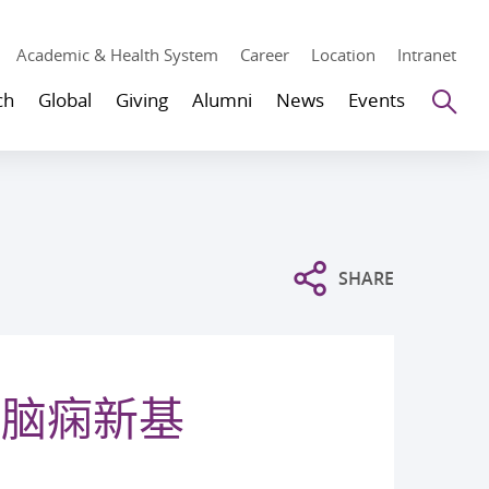
Academic & Health System
Career
Location
Intranet
Se
ch
Global
Giving
Alumni
News
Events
SHARE
现脑痫新基