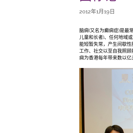
2012年1月19日
脑痫(又名为癫痫症)是
儿童和长者)、任何地域
能短暂失常，产生间歇性
工作、社交以至自我照顾
痫为香港每年带来数以亿