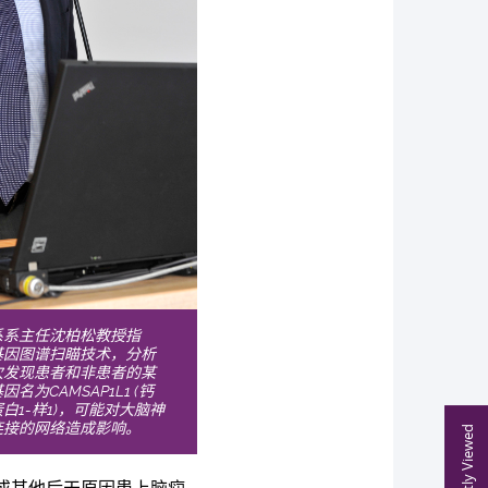
系系主任沈柏松教授指
基因图谱扫瞄技术，分析
次发现患者和非患者的某
为CAMSAP1L1 (钙
1-样1)，可能对大脑神
连接的网络造成影响。
Recently Viewed