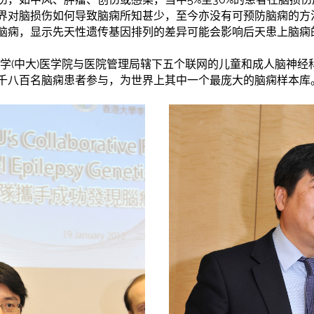
界对脑损伤如何导致脑痫所知甚少，至今亦没有可预防脑痫的方
脑痫，显示先天性遗传基因排列的差异可能会影响后天患上脑痫
大学(中大)医学院与医院管理局辖下五个联网的儿童和成人脑神
千八百名脑痫患者参与，为世界上其中一个最庞大的脑痫样本库