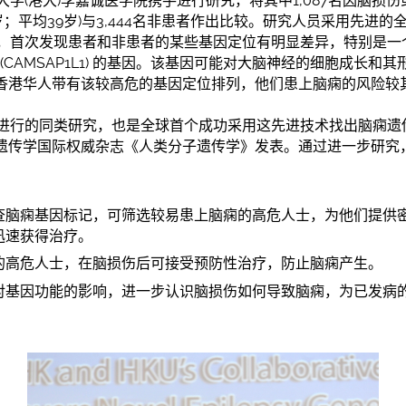
学(港大)李嘉诚医学院携手进行研究，将其中1,087名因脑损
1岁；平均39岁)与3,444名非患者作出比较。研究人员采用先进
，首次发现患者和非患者的某些基因定位有明显差异，特别是一
」(CAMSAP1L1) 的基因。该基因可能对大脑神经的细胞成长和
的香港华人带有该较高危的基因定位排列，他们患上脑痫的风险较
进行的同类研究，也是全球首个成功采用这先进技术找出脑痫遗
月的遗传学国际权威杂志《人类分子遗传学》发表。通过进一步研
查脑痫基因标记，可筛选较易患上脑痫的高危人士，为他们提供
迅速获得治疗。
的高危人士，在脑损伤后可接受预防性治疗，防止脑痫产生。
对基因功能的影响，进一步认识脑损伤如何导致脑痫，为已发病