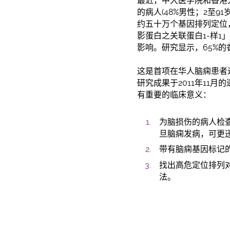
最近，中大医学院和香港大
的病人(48%男性；2至9
约五十万个基因排列定位
影蛋白之关联蛋白1-样1
影响。研究显示，65%
这是首项在华人脑痫患者
研究成果于2011年11
有重要的临床意义：
为脑损伤的病人检
旦脑痫发病，可更
带有脑痫基因标记
找出高危定位排列
法。