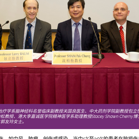
物治疗学系脑神经科名誉临床副教授关国良医生、中大药剂学院副教授包立
教授、港大李嘉诚医学院精神医学系助理教授Stacey Shawn Chern
生郭友玲女士。
伤，如中风、肿瘤、创伤或感染，当中5%至30%的患者在脑损