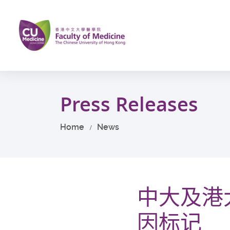
Skip
to
main
content
Start
main
Press Releases
content
Home
News
中大及港
因标记