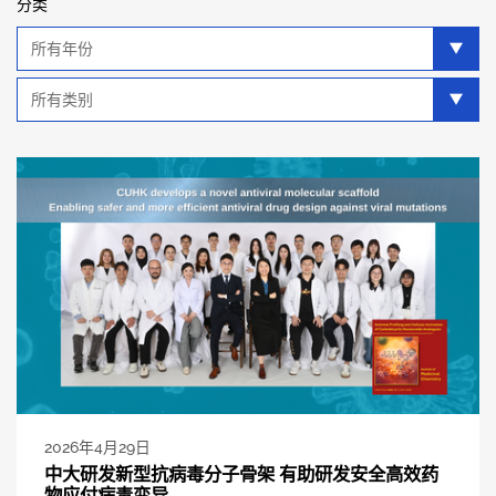
分类
年
分
类
类
别
分
类
2026年4月29日
中大研发新型抗病毒分子骨架 有助研发安全高效药
物应付病毒变异