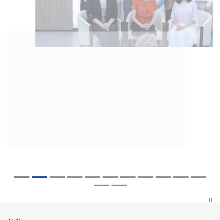
2026年8月5日
2026年7月27日
2026年7月10日
2026年7月10日
2026年7月7日
2026年6月29日
2026年6月22日
2026年6月17日
2026年6月10日
2026年6月5日
2026年6月2日
2026年5月19日
2026年5月14日
中大「环球医学」连续13年全港收生之冠
中大成立崭新 ITECH医疗科技评估平台 推
中大研发「AI-OCT」系统助测糖尿黄斑水
中大黄秀娟教授获颁中国工程界最高荣誉
中大新设「香港中文大学凤凰奖学金」嘉
中大全新一站式PGT-Plus方案 精准辨识
中大发现青光眼治疗新靶点 小鼠实验证实
中大成功拆解肝癌免疫治疗耐药性机制 揭
中大与多名全球专家共同牵头跨国肺癌研
中大教授陈重娥获颁「清野裕杰出领袖
中大汇聚逾200位区域专家 探讨私人医疗
中大张源津医生成首位亚洲研究员 荣获国
中大取得「从实验室到临床应用」研究突
囊括12名文凭试满分考生 占学医状元六成
动健康经济分析及价值医疗
肿 假阳性转介个案锐减六成 缩短患者轮
「光华工程科技奖」 成为今届医药衞生领
许公开试状元 鼓励学医状元走出课堂放眼
传统检测中复杂基因异常「盲点」 降低人
可恢复七成视力 有助开创崭新神经保护疗
一种免疫细胞具「除废喂食」新功能助癌
究 逾半晚期ALK阳性肺癌病人七年无恶化
奖」 成为本港首名学者荣膺亚洲糖尿病教
保险如何推动全民健康覆盖
际泌尿科权威奖项John K. Lattimer 讲座
破 初步证实GLP-1药物可改善严重中风康
中大医科续为尖子首选 文凭试考生占学额
候诊症时间
域唯一香港学者
世界 装备21世纪妙手仁医
工受孕流产及异常妊娠风险
法
细胞耐药性
因特定基因异常而引起的肺癌有望变成
研最高荣誉
奖
复情况
七成
「慢性病」 患者可与病共存
探索更多
探索更多
探索更多
探索更多
探索更多
探索更多
探索更多
探索更多
探索更多
探索更多
探索更多
探索更多
探索更多