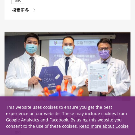
研究
探索更多
This website uses cookies to ensure you get the best
2021年5月10日
experience on our website. These may include cookies from
中大与港大医学院带领国际科研团队发现丙肝药物可
Google Analytics and Facebook. By using this website you
治新冠肺炎
consent to the use of these cookies.
Read more about Cookie
研究