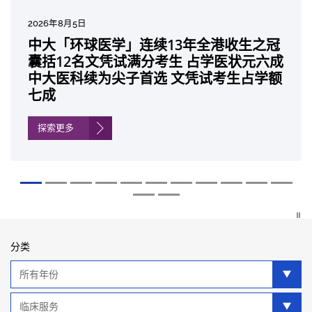
2026年7月27日
2026年8月5日
2026年7月10日
2026年7月10日
2026年7月7日
2026年6月29日
2026年6月22日
2026年6月17日
2026年6月10日
2026年6月5日
2026年6月2日
2026年5月19日
2026年5月14日
中大成立崭新 ITECH医疗科技评估平台 推
中大「环球医学」连续13年全港收生之冠
中大研发「AI-OCT」系统助测糖尿黄斑水
中大黄秀娟教授获颁中国工程界最高荣誉
中大新设「香港中文大学凤凰奖学金」嘉
中大全新一站式PGT-Plus方案 精准辨识
中大发现青光眼治疗新靶点 小鼠实验证实
中大成功拆解肝癌免疫治疗耐药性机制 揭
中大与多名全球专家共同牵头跨国肺癌研
中大教授陈重娥获颁「清野裕杰出领袖
中大汇聚逾200位区域专家 探讨私人医疗
中大张源津医生成首位亚洲研究员 荣获国
中大取得「从实验室到临床应用」研究突
动健康经济分析及价值医疗
囊括12名文凭试满分考生 占学医状元六成
肿 假阳性转介个案锐减六成 缩短患者轮
「光华工程科技奖」 成为今届医药衞生领
许公开试状元 鼓励学医状元走出课堂放眼
传统检测中复杂基因异常「盲点」 降低人
可恢复七成视力 有助开创崭新神经保护疗
一种免疫细胞具「除废喂食」新功能助癌
究 逾半晚期ALK阳性肺癌病人七年无恶化
奖」 成为本港首名学者荣膺亚洲糖尿病教
保险如何推动全民健康覆盖
际泌尿科权威奖项John K. Lattimer 讲座
破 初步证实GLP-1药物可改善严重中风康
中大医科续为尖子首选 文凭试考生占学额
候诊症时间
域唯一香港学者
世界 装备21世纪妙手仁医
工受孕流产及异常妊娠风险
法
细胞耐药性
因特定基因异常而引起的肺癌有望变成
研最高荣誉
奖
复情况
七成
「慢性病」 患者可与病共存
探索更多
探索更多
探索更多
探索更多
探索更多
探索更多
探索更多
探索更多
探索更多
探索更多
探索更多
探索更多
分类
年
分
类
类