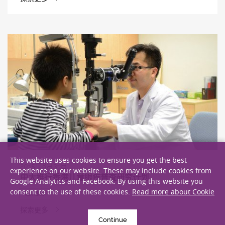
This website uses cookies to ensure you get the best
2015年8月31日
experience on our website. These may include cookies from
中大推行香港儿童眼疾普查研究计划
Google Analytics and Facebook. By using this website you
consent to the use of these cookies.
Read more about Cookie
临床服务
探索更多
Continue