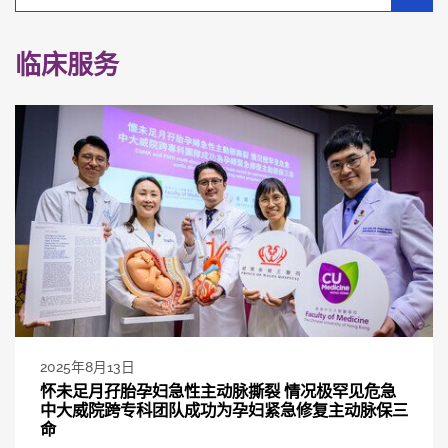
别
分
类
临床服务
2025年8月13日
怀未足月孖胎孕妇急性主动脉撕裂 情况极罕见危急
中大威院跨专科团队成功为孕妇紧急修复主动脉保三
命