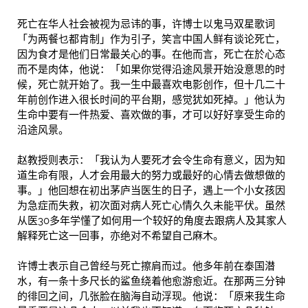
死亡在华人社会被视为忌讳的事，许博士以鬼马双星歌词
「为两餐乜都肯制」作为引子，笑言中国人鲜有谈论死亡，
因为食才是他们日常最关心的事。在他而言，死亡在於心态
而不是肉体，他说：「如果你觉得沿途风景开始没意思的时
候，死亡就开始了。我一生中最喜欢电影创作，但十几二十
年前创作进入很长时间的平台期，感觉犹如死掉。」他认为
生命中要有一件热爱、喜欢做的事，才可以好好享受生命的
沿途风景。
赵教授则表示：「我认为人要死才会令生命有意义，因为知
道生命有限，人才会用最大的努力或最好的心情去做想做的
事。」他回想在初出茅庐当医生的日子，遇上一个小女孩因
为急症而失救，初次面对病人死亡心情久久未能平伏。虽然
从医30多年学懂了如何用一个较好的角度去跟病人及其家人
解释死亡这一回事，亦绝对不希望自己麻木。
许博士表示自己曾经与死亡擦肩而过。他多年前在泰国潜
水，有一条十多尺长的鲨鱼绕着他愈游愈近。在那两三分钟
的徘回之间，几张脸在脑海自动浮现。他说：「原来我生命