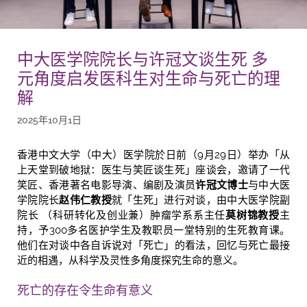
中大医学院院长与许冠文谈生死 多
元角度启发医科生对生命与死亡的理
解
2025年10月1日
香港中文大学（中大）医学院於日前（9月29日）举办「从
上天堂到破地狱：医生与笑匠谈生死」座谈会，邀请了一代
笑匠、香港著名电影导演、编剧及演员
许冠文博士
与中大医
学院院长
赵伟仁教授
就「生死」进行对谈，由中大医学院副
院长 （科研转化及创业兼）肿瘤学系系主任
莫树锦教授
主
持，予300多名医护学生及教职员一堂特别的生死教育课。
他们在对谈中各自诉说对「死亡」的看法，回忆与死亡最接
近的相遇，从科学及灵性多角度探究生命的意义。
死亡的存在令生命有意义