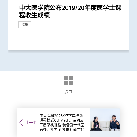
中大医学院公布2019/20年度医学士课
中大医学院回应对中大（深圳）成立医
中大医科收7科40分 延揽更多更全面
中大率先将「文物观赏」融入医学教育
中大开展国际大型网上课程平台
中大医学院公布2017/18年度医学士课
香港中文大学医学院就学生罢课的立场
中大与哈佛合作推动公共卫生教学及研
中大取录22名学生修读亚洲首个「环球
中大优秀医科学生拆解脑神经网络之谜
中大罗桂祥综合生物医学大楼今天正式
程收生成绩
学院的网上联署
的未来医生 2019学年推「学生自主课
效法耶鲁医学院模式 提升观察及表达
Coursera首个英语中医课程 普及教育
程收生成绩
声明
究 促进人类健康福祉
医学领袖培训计划」
科研成果发表于国际权威期刊《自然》
开幕
程」 更具弹性丰富学医经历
能力 裨益临床诊症
助推广中医药至全球
收生
回应
收生
回应
国际合作
收生
医学教育
里程碑
收生
教育
教育
返回
中大医科2026/27学年推新
课程模式CU Medicine Plus
上一个
三层架构课程 装备新一代医
者多元能力 迎接医疗新世代