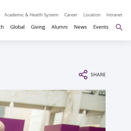
Academic & Health System
Career
Location
Intranet
Se
ch
Global
Giving
Alumni
News
Events
SHARE