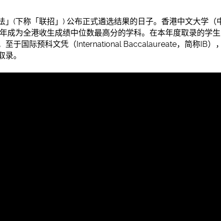
」(下称「联招」) 公布正式遴选结果的日子。香港中文大学（中
四年成为全港收生成绩中位数最高分的学科。在本年度取录的学
际预科文凭（International Baccalaureate，简称IB
取录。