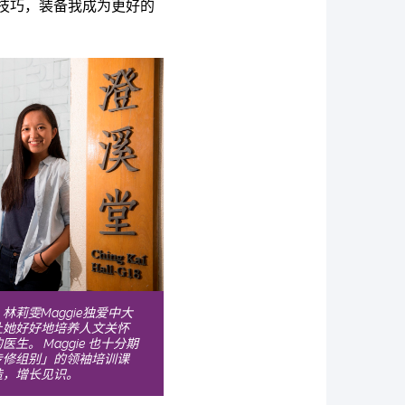
技巧，装备我成为更好的
莉雯Maggie独爱中大
让她好好地培养人文关怀
。 Maggie 也十分期
专修组别」的领袖培训课
造，增长见识。