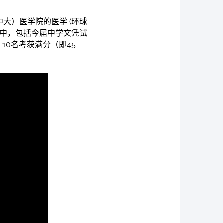
大）医学院的医学 (环球
生中，包括今届中学文凭试
），10名考获满分（即45