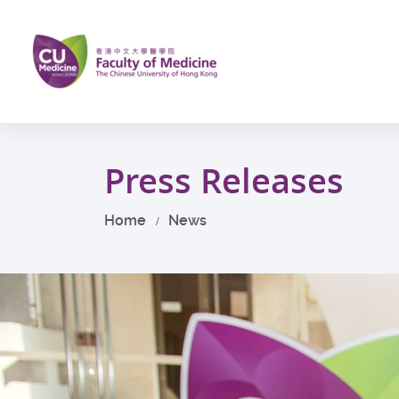
Skip
to
main
content
Start
main
Press Releases
content
Home
News