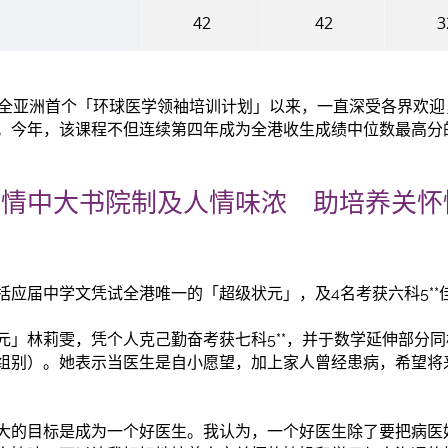
42
42
3
推出全亚洲首个「环球医学领袖培训计划」以来，一直深受各界欢
。今年，该课程不但连续第四年成为全港收生成绩中位数最高分
钟情中大书院制及人情味浓 助培养关怀
括应届中学文凭试全港唯一的「超级状元」，及4名考获六科5**
」林莉雯，凭个人克己勤奋考获七科5**，并于数学延伸部分同样
组别）。她表示当医生是自小愿望，加上家人曾经患病，希望将
大的目标是成为一个好医生。我认为，一个好医生除了要把病医