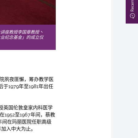
休讲座教授李国章教授丶
永业纪念基金」的成立仪
学院夙夜匪懈，筹办教学医
后
于
1979年至1981年出任
授英国伦敦皇家内科医学
952至1967年间，蔡教
67年间在玛丽医院任职高级
6年加入中大为止。