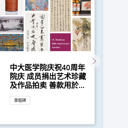
中大医学院庆祝40周年
中
院庆 成员捐出艺术珍藏
研
及作品拍卖 善款用於...
症
里程碑
捐