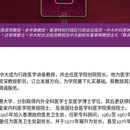
长陈家亮教授丶余宇康教授丶香港特别行政区行政会议成员丶中大外科荣
人丶达安辉爵士丶中大校长沈祖尧教授及中大副校长霍泰辉教授主礼「蔡
历
加入中大成为行政医学讲座教授，并出任医学院创院院长。他为医
资深教授职员，订立发展方向，为学院奠下扎实基础。蔡教授其
竭诚服务。
港大学，分别取得内外全科医学士及医学博士学位，其后更获颁
家内科医学院荣授院士、 及英国社会医学科医学院荣授院士。在1
1956年加入香港政府医务
卫
生处，任职专科顾问，1962至 19
获委任为医务
卫
生处副处长，并
于
1970年擢升为处长，直至197