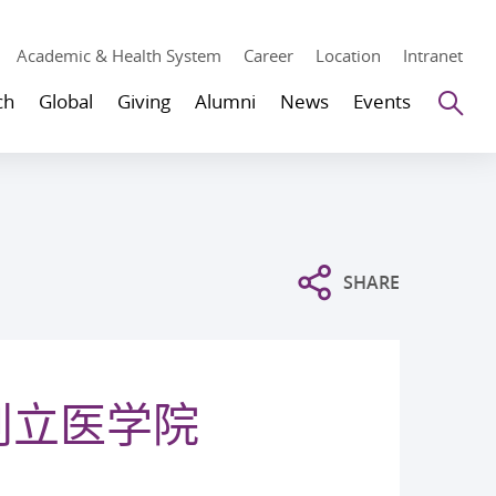
Academic & Health System
Career
Location
Intranet
Se
ch
Global
Giving
Alumni
News
Events
SHARE
创立医学院