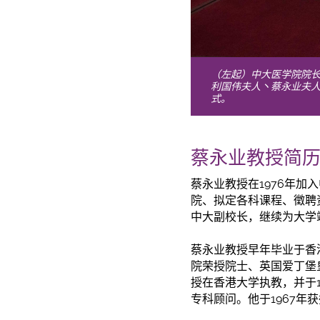
（左起）中大医学院院
利国伟夫人丶蔡永业夫
式。
蔡永业教授简
蔡永业教授在1976年
院、拟定各科课程、徵聘
中大副校长，继续为大学
蔡永业教授早年毕业
于
香
院荣授院士、英国爱丁堡皇
授在香港大学执教，并
于
专科顾问。他
于
1967年