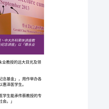
员丶中大外科荣休讲座教
业纪念讲座」以「蔡永业
。
永业教授的远大目光及领
纪念基金」，用作举办各
以惠泽医学生。
医学生能承传蔡教授的专
社会。」