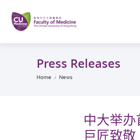
Skip
to
main
content
Start
main
Press Releases
content
Home
News
中大举办
巨匠致敬