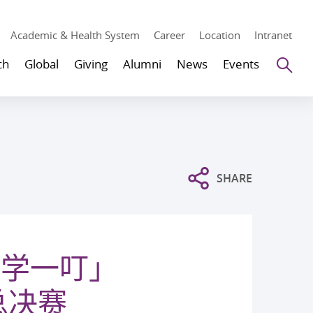
Academic & Health System
Career
Location
Intranet
Se
ch
Global
Giving
Alumni
News
Events
SHARE
科学一叮」
总决赛