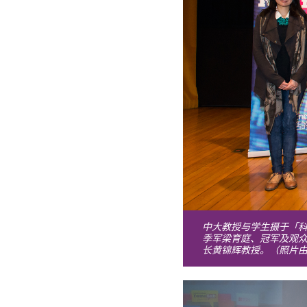
中大教授与学生摄于「科
季军梁育庭、冠军及观
长黄锦辉教授。（照片