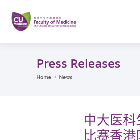
Skip
to
main
content
Start
main
Press Releases
content
Home
News
中大医科
比赛香港