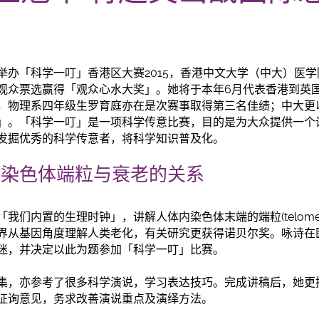
举办「科学一叮」香港区大赛2015，香港中文大学（中大）医
观众票选赢得「观众心水大奖」。她将于本年6月代表香港到英
，物理系四年级生罗育庭亦在是次赛事取得第三名佳绩；中大更
」。「科学一叮」是一项科学传意比赛，目的是为大众提供一个
发掘优秀的科学传意者，将科学知识普及化。
析染色体端粒与衰老的关系
我们内置的生理时钟」，讲解人体内染色体末端的端粒(telome
界从基因角度理解人类老化，有关研究更获得诺贝尔奖。咏诗在
迷，并决定以此为题参加「科学一叮」比赛。
集，亦参考了很多科学演说，学习表达技巧。完成讲稿后，她更
征
询意见，务求改善演说重点及演绎方法。