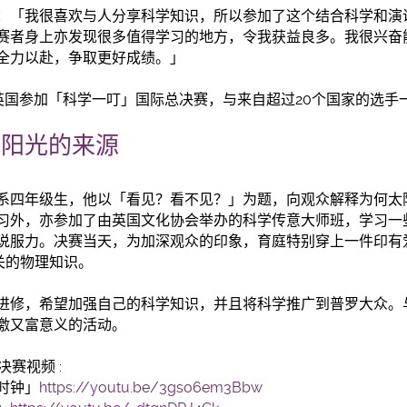
：「我很喜欢与人分享科学知识，所以参加了这个结合科学和演
赛者身上亦发现很多值得学习的地方，令我获益良多。我很兴奋
全力以赴，争取更好成绩。」
英国参加「科学一叮」国际总决赛，与来自超过20个国家的选手
构阳光的来源
系四年级生，他以「看见？看不见？」为题，向观众解释为何太
习外，亦参加了由英国文化协会举办的科学传意大师班，学习一
说服力。决赛当天，为加深观众的印象，育庭特别穿上一件印有
相关的物理知识。
进修，希望加强自己的科学知识，并且将科学推广到普罗大众。
激又富意义的活动。
决赛视频 :
时钟」
https://youtu.be/3gso6em3Bbw