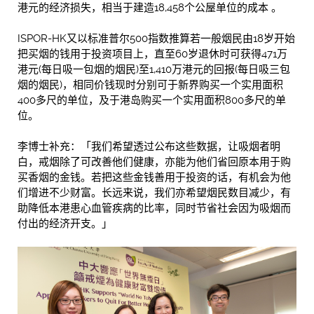
港元的经济损失，相当于建造18,458个公屋单位的成本 。
ISPOR-HK又以标准普尔500指数推算若一般烟民由18岁开始
把买烟的钱用于投资项目上，直至60岁退休时可获得471万
港元(每日吸一包烟的烟民)至1,410万港元的回报(每日吸三包
烟的烟民)，相同价钱现时分别可于新界购买一个实用面积
400多尺的单位，及于港岛购买一个实用面积800多尺的单
位。
李博士补充：「我们希望透过公布这些数据，让吸烟者明
白，戒烟除了可改善他们健康，亦能为他们省回原本用于购
买香烟的金钱。若把这些金钱善用于投资的话，有机会为他
们增进不少财富。长远来说，我们亦希望烟民数目减少，有
助降低本港患心血管疾病的比率，同时节省社会因为吸烟而
付出的经济开支。」