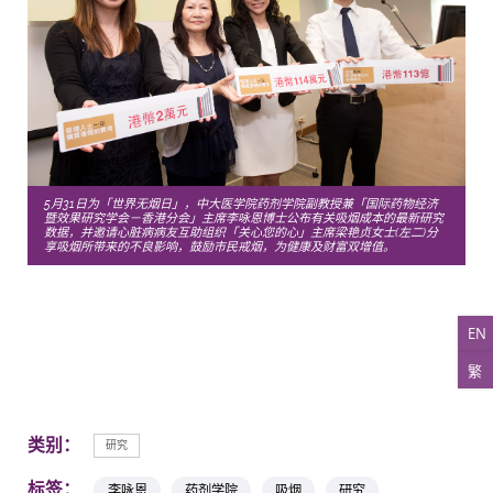
5月31日为「世界无烟日」，中大医学院药剂学院副教授兼「国际药物经济
暨效果研究学会－香港分会」主席李咏恩博士公布有关吸烟成本的最新研究
数据，并邀请心脏病病友互助组织「关心您的心」主席梁艳贞女士(左二)分
享吸烟所带来的不良影响，鼓励市民戒烟，为健康及财富双增值。
EN
繁
类别：
研究
标签：
李咏恩
药剂学院
吸烟
研究