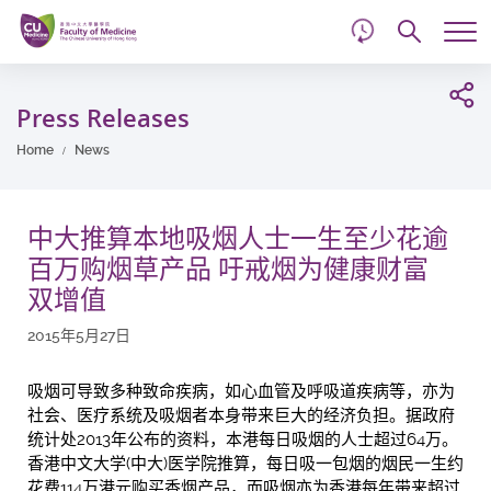
d
Skip
Searc
to
Tog
main
me
Start
content
main
Press Releases
content
Home
News
中大推算本地吸烟人士一生至少花逾
百万购烟草产品 吁戒烟为健康财富
双增值
2015年5月27日
吸烟可导致多种致命疾病，如心血管及呼吸道疾病等，亦为
社会、医疗系统及吸烟者本身带来巨大的经济负担。据政府
统计处2013年公布的资料，本港每日吸烟的人士超过64万。
香港中文大学(中大)医学院推算，每日吸一包烟的烟民一生约
花费114万港元购买香烟产品，而吸烟亦为香港每年带来超过