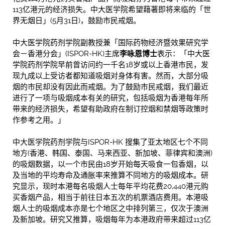
113亿港元的经济损失。中大医学院希望藉著即将来临的「世
界无烟日」(5月31日)，鼓励市民戒烟。
中大医学院药剂学院副教授兼「国际药物经济暨效果研究学
会－香港分会」(ISPOR-HK)主席
李咏恩博士
表示：「中大医
学院药剂学院早前曾访问约一千名18岁或以上香港巿民，发
现九成以上受访者都知道吸烟对身体有害。然而，大部分吸
烟的巿民却没有因此而戒烟。为了鼓励巿民戒烟，我们最近
进行了一项与吸烟成本有关的研究，包括吸烟为香港每年所
带来的经济损失，希望有助政府在制订控烟和禁烟等政策时
作参考之用。」
中大医学院药剂学院与ISPOR-HK 搜集了亚太地区七个不同
地方(香港、韩国、泰国、马来西亚、新加坡、菲律宾和澳洲)
的吸烟数据，以一个市民由18岁开始每天吸食一包香烟，以
及当地的平均寿命及通胀率来推算不同地方的吸烟成本。研
究显示，现时本港每名吸烟人士每年平均花费20,440港元购
买香烟产品，相当于前往日本五次的机票酒店费用。本港吸
烟人士的吸烟成本亦是七个地区之中排列第三，仅次于澳洲
及新加坡。研究又推算，吸烟每年为本港政府带来超过113亿