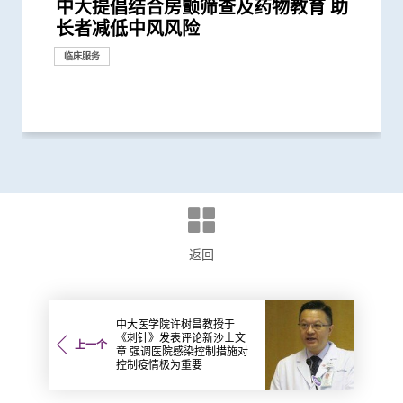
中大提倡结合房颤筛查及药物教育 助
中大研究发现外展计划有效改善隐蔽长
中大研发新型抗病毒分子骨架 有助研
中大证实美沙酮於心脏手术后止痛效果
赛马会药健同心药物支援网络 —
中大医学院揭示可发酵碳水化合物饮食
中大发现调整生活方式的介入治疗方案
中大研究揭示未来十年香港每千人将有
中大医学院开创儿童宏基因组组装基因
中大医学院成功改良银杏提取物 推动
中大开创能精确调控人类活细胞蛋白质
中大研究估算在本港新冠Omicron病
医务衞生局到访中大医学院 参观先进
中大何善衡传染病研究中心成立
中大医科生研究发现STK3激酶促进胃
中大研究发现半数受访儿童癌症康复者
中大与港大医学院带领国际科研团队发
中大医学院与海外外科专家联合建议
中大医学院联同全球糖尿病知名专家合
中大医学院研究显示吸烟为全球膀胱癌
中大成功完成全球首宗利用内镜手术机
中大全基因组测序技术为惯性流产夫妇
中大医学院公布「2019新型冠状病毒社
婴儿肠道菌群影响一生 中大团队研
中大研究发现田园生活有助预防儿童罹
患有多囊卵巢综合症华人女性的糖尿病
多元化预防衰老活动有助减低衰老状况
中大改良英国胎儿医学基金会之「三重
中大率先引入全基因组测序技术作胎儿
中大率国际研究 订治疗肺癌基因变异
中大公布「动脉粥样硬化」形成新发现
中大推全球首项运用「单细胞基因技
中大公布全球首项「针对亚士匹灵引致
中大研究发现每5名糖尿病患者中 1人
中大成立周佩芳认知障碍预防研究中心
中大全球首项研究确认新大肠癌高风险
中大进行亚洲首项家居清洁剂对儿童健
中大成立全球首个华人「早发性认知障
中大港大率先应用3D打印技术于复杂
中大与全球30多国专家合作研究 发现
中大与多国中风专家领导一项全球研究
中大研究发现本地每5名口咽癌患者1人
中大就七种常见呼吸道病毒进行全港首
中大联同国际专家发现引致脑退化基
中大推全港首个「多发性硬化症」中西
中大公布亚洲首项针对肥胖「睡眠窒息
中大研究「肠道微生物移植」治疗难辨
中大成功研发新物料有助骨质疏松性骨
中大医学院许树昌教授于《刺针》发表
中大倡议新药物治疗标准逆转脑血管硬
中大最新研究揭示本港每年逾十万非酒
中大发现本港孕妇乙肝带菌率维持偏高
中大医科生研究发现本港高血压人士药
中大研究指朋侪关顾 可减少受情绪困
中大与养和医院携手研究 发现抑郁症
社区衰老状况筛查 发现65岁或以上的
中大成立一期临床研究中心 加强本地
中大公布香港市民运动模式与情绪病风
香港中文大学成立消化疾病研究国家重
中大公布香港慢性肾病透析患者就业研
中大研究发现成年人及长者感染呼吸道
中大公布小中风的最新药物治疗方法
香港和澳门的炎症性肠病新增个案高踞
中大评估及治疗逾300名因吸食氯胺酮
香港中文大学研究发现，身体和认知活
中大推全港大型「鼻咽癌血液测试研究
中大研究揭示轻度听障对儿童学习及言
中大发现四成冠心病高危人士患有大肠
中大及港大研究团队携手成功发现脑痫
长者减低中风风险
者的生活质素及用药问题
发安全高效药物应付病毒变异
远胜吗啡 急性疼痛减轻六成 鸦片
「药」动社区同乐日 推广社区药剂师
介入治疗 可加强二甲双胍 metformin
可减轻近七成爱滋病病毒感染者的代谢
一人患上炎症性肠病 医疗负担飙升至
组数据库（MAGIC） 促进生命早期微
神经退化性疾病药物的开发
的新方法 有望为多种疾病开发新药物
毒流行期间 半数感染个案未被发现
医学教研设施 与教职员及学生会面交
癌发展 可作为独立预后指标
曾使用替代补充疗法 或存在「药疗相
现丙肝药物可治新冠肺炎
新冠患者将手术延后七星期以减低死亡
作四年 为《刺针》制定糖尿病多元综
主因 联同多国专家制订「经尿道膀胱
械人进行内镜黏膜下剥离术治大肠癌
作更精准的遗传病因检测及诊断
区研究」结果
「三岁定八十」之谜
患哮喘
风险是非患病人士的4倍
逾8成「前期衰老」长者逆转为「非衰
检测方法」 证可提升亚洲孕妇「早产
产前诊断
新典范
揭示心血管疾病治疗新方向
术」检测卵子质素研究 破解卵子老化
肠道出血」的新发现 停服亚士匹灵可
因脂肪肝引致严重肝纤维化或肝硬化
设立一站式简易网站提供认知障碍症资
群组
康影响的全面流行病学研究 发现经常
碍症」研究登记册
心脏手术
小中风新药物疗法
发现及早评估与治疗「小中风」可降低
感染HPV病毒 推公众筛查以了解口腔感
个流行病学分析 发现「呼吸道合胞病
因 为治疗及预防「阿兹海默氏症」带
医结合治疗先导计划 助患者控制病情
症」患者生活模式研究 证实个人化辅
梭菌感染 治愈率为传统抗生素治疗的3
折固定和愈合 可缩短三成愈合时间 提
评论新沙士文章 强调医院感染控制措
化
精性脂肪肝新症
与25年前未引入初生婴儿全面疫苗计划
物依从性未如理想 仅五成患者血压受
扰之糖尿患者住院百分比
患者出现睡眠行为障碍或是脑退化先兆
社区人口中 过半已踏入前期衰老
新药开发
险研究 揭示身心运动有助减低情绪病
点实验室 提升消化道疾病诊治水平
究并提倡中末期患者接受透析前的早期
合胞病毒和流感病毒可致命
亚太区首三位 中大成立资料库助市民
而患有排尿功能障碍青年 最新研究证
动可以维护与改进轻度认知损害患者的
计划」 现招募二万名市民参与 冀有效
语的影响 现招募听障学童参与研究计
癌前期肿瘤
新基因标记
捐款
研究
类药物依赖性降低近七成
专业服务 提升用药安全意识与自我健...
预防2型糖尿病疗效
性脂肪肝病情
每年逾四亿港元 情况急需正视
生物群研究
治疗
流
互作用」风险
风险
合策略
肿瘤整块切除术」的临床指引
老」
妊娠毒血症检出率」一倍
及女性不育之谜
增加患严重心血管疾病及死亡风险逾...
讯
使用家居清洁剂可增加引发儿童鼻炎...
七成中风风险
染HPV情况
毒」及「甲型流感」为两大致命病毒
来新方向
并纾缓疲劳及认知症状
导疗程有效减轻病情
倍
升三成骨骼强度
施对控制疫情极为重要
时相若
控
风险
造福人类健康
教育计划
增加认知
实综合消炎治疗能显著改善病情
大脑功能
侦测早期患者
划以探讨复康介入成效
临床服务
研究
研究
研究
研究
教育
研究
外科创新技术
研究
研究
研究
研究
研究
研究
研究
研究
研究
研究
研究
研究
研究
研究
研究
研究
研究
研究
研究
研究
研究
研究
研究
健康推广计划
研究
研究
研究
研究
研究
医学教育
研究
国际合作
国际合作
研究
研究
研究
研究
研究
研究
研究
研究
研究
研究
研究
研究
研究
研究
研究
研究
研究
研究
研究
研究
研究
研究
研究
研究
研究
研究
返回
中大医学院许树昌教授于
《刺针》发表评论新沙士文
上一个
章 强调医院感染控制措施对
控制疫情极为重要