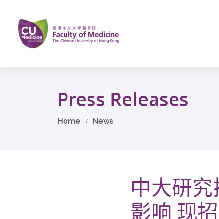
Skip
to
main
content
Start
main
Press Releases
content
Home
News
中大研究
影响 现