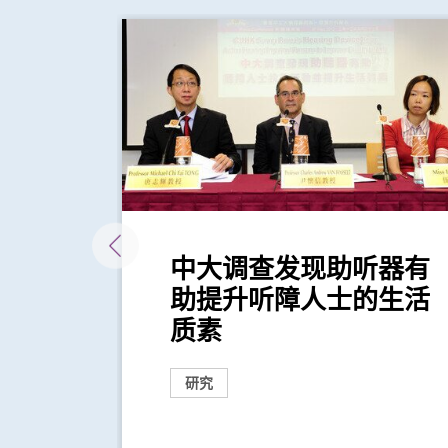
病高
中大调查发现助听器有
前期
助提升听障人士的生活
质素
研究