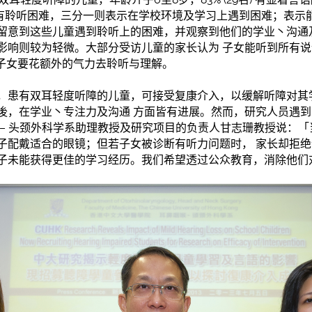
堂上有聆听困难，三分一则表示在学校环境及学习上遇到困难；表
) 老师留意到这些儿童遇到聆听上的困难，并观察到他们的学业丶沟
影响则较为轻微。大部分受访儿童的家长认为 子女能听到所有
到子女要花额外的气力去聆听与理解。
，患有双耳轻度听障的儿童，可接受复康介入，以缓解听障对其
後，在学业丶专注力及沟通 方面皆有进展。然而，研究人员遇
 – 头颈外科学系助理教授及研究项目的负责人甘志珊教授说：
子配戴适合的眼镜；但若子女被诊断有听力问题时， 家长却拒
子未能获得更佳的学习经历。我们希望透过公众教育，消除他们