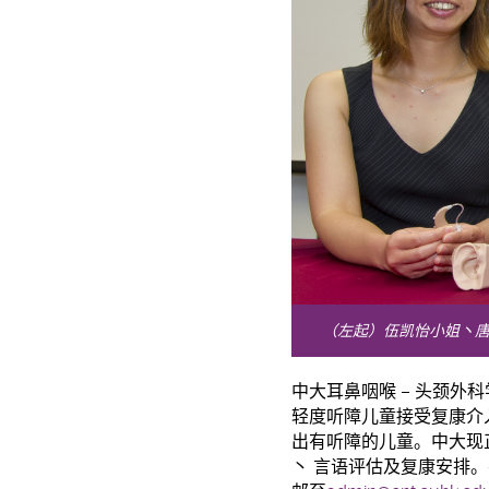
（左起）伍凯怡小姐丶
中大耳鼻咽喉 – 头颈外
轻度听障儿童接受复康介
出有听障的儿童。中大现
丶 言语评估及复康安排。有