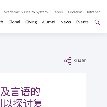
Academic & Health System
Career
Location
Intranet
Se
ch
Global
Giving
Alumni
News
Events
SHARE
习及言语的
划以探讨复