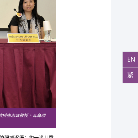
EN
繁
教授唐志辉教授丶耳鼻咽
言语障碍或迟缓；约一半儿童