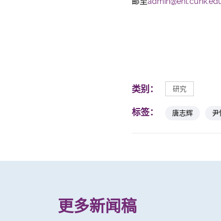
邮至
admin@ent.cuhk.edu
类别：
研究
标签：
唐志辉
尹
更多新闻稿