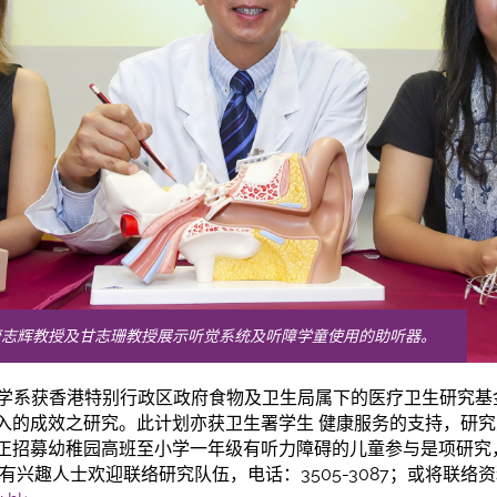
唐志辉教授及甘志珊教授展示听觉系统及听障学童使用的助听器。
科学系获香港特别行政区政府食物及
卫
生局属下的医疗
卫
生研究基
入的成效之研究。此计划亦获
卫
生署学生 健康服务的支持，研
正招募幼稚园高班至小学一年级有听力障碍的儿童参与是项研究
兴趣人士欢迎联络研究队伍，电话：3505-3087；或将联络资料传