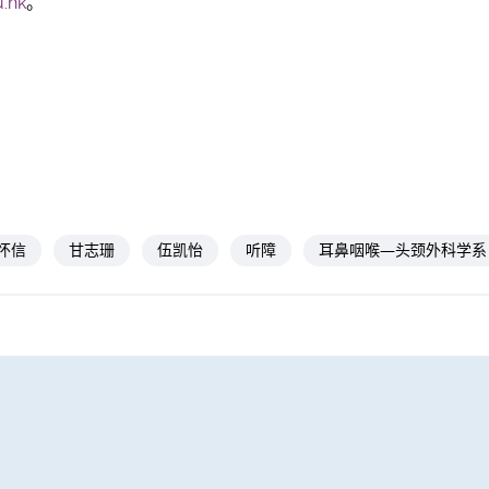
.hk
。
怀信
甘志珊
伍凯怡
听障
耳鼻咽喉—头颈外科学系