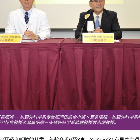
鼻咽喉 － 头颈外科学系专业顾问伍凯怡小姐丶耳鼻咽喉－头颈外科学系
任尹怀信教授及耳鼻咽喉－头颈外科学系助理教授甘志珊教授。
双耳轻度听障的儿童，年龄介乎6至8岁，83% (29名) 有显着