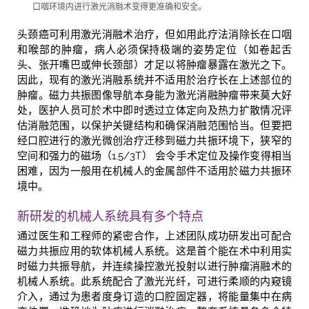
口咽环境内进行激光消融术变得更准确和安全。
头颈癌可利用激光消融术治疗，但如用此疗法消除长在口咽
和喉部的肿瘤，病人必须保持极端的姿势定位（如卷起舌
头、张开嘴巴或伸长颈部）才足以将肿瘤暴露在激光之下。
因此，现有的激光消融系统并不适用於治疗长在上述部位的
肿瘤。磁力共振图像导航本身能为激光消融肿瘤带来莫大好
处，医护人员可於术中即时透过立体定向及热力扩散情况评
估消融范围，以保护关键结构和确保消融范围恰当。但要把
经口腔进行的激光微创治疗迁移到磁力共振环境下，狭窄的
空间和强力的磁场（1.5/3T） 会令手术定位及操作变得相当
困难，因为一般用在机械人的金属部件不适用於磁力共振环
境中。
新研发的机械人系统具有多个特点
通过医生和工程师的紧密合作，上述团队成功研发出可配合
磁力共振应用的软体机械人系统。这是首个能在术中利用实
时磁力共振导航，并连续操控激光投射以进行肿瘤消融术的
机械人系统。此系统配合了激光光纤，可进行柔顺的内窥镜
介入，通过为患者度身订造的口腔固定器，将能量集中在病