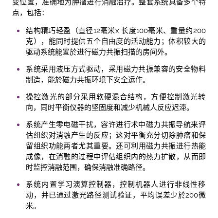
变位置，准确地为肿瘤进行消融治疗。整套系统具备多个特
点，包括：
结构精巧轻盈（直径12毫米x 长度100毫米、重量约200
克），能同时提供五个自由度的活动能力；体积较大的
驱动系统能置於进行磁力共振扫描的房间外。
系统采用液压方式驱动，采用磁力共振兼容的安全物料
制造，能於磁力共振环境下安全运作。
操控激光的部分采用软硬混合结构，方便控制激光转
向，同时平衡仪器的坚固度和减少机械人反应迟滞。
系统产生零电磁干扰，容许进行术中磁力共振导航来评
估组织对消融产生的反应；这对平衡充分切除肿瘤和保
留组织功能两者尤其重要。还可利用磁力共振进行热能
成像，在消融的过程中评估组织内的热力扩散，从而即
时监控消融范围，确保消融准确路径。
系统内置学习演算控制器，控制机器人进行非线性移
动，并已通过激光路径测试验证，平均误差少於200微
米。