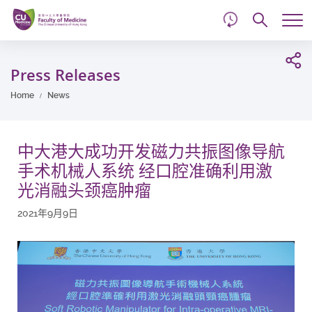
d
Skip
Searc
to
Tog
main
me
Start
content
main
Press Releases
content
Home
News
中大港大成功开发磁力共振图像导航
手术机械人系统 经口腔准确利用激
光消融头颈癌肿瘤
2021年9月9日