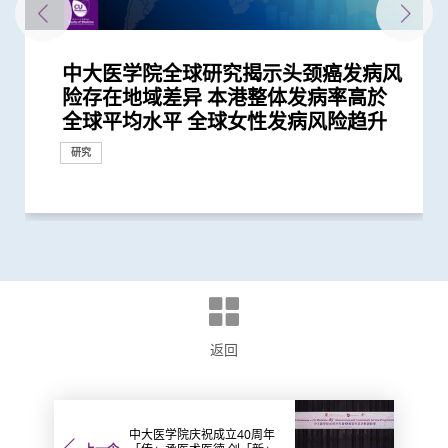
中大医学院全球研究揭示头颈癌发病风
中大开发「磁控螺旋微机械人」治疗中
中大完成全球首个多专科单孔微创机械
中大利用港产内镜手术机械人 完成全
创科赋能 智慧医疗 -– 手术机器人产业
中大为亚洲先驱引入「刺激舌下神经植
中大成功研发可在体内快速传输的「生
中大与世界顶尖学府加强跨学科医疗机
中大港大率先应用3D打印技术于复杂
中大研究发现本地每5名口咽癌患者1人
中大研发教材提升自闭症学生社交能力
中大研究揭示轻度听障对儿童学习及言
中大调查发现助听器有助提升听障人士
中大与尚普研发全球首项结合听力测试
险存在地域差异 本港整体发病率高於
耳炎患者中耳导管菌膜感染
人手术临床研究 证新技术有效深入以
球首个机械人辅助「经尿道膀胱肿瘤整
新趋势研讨会暨康诺思腾与香港中文大
入术」治阻塞性睡眠窒息症
物合成软体微型机械人」 突破现有仪
械人研究合作 重塑医学诊断和治疗的
心脏手术
感染HPV病毒 推公众筛查以了解口腔感
将推广至全港学校使用
语的影响 现招募听障学童参与研究计
的生活质素
及声音改善的技术 「听优」荣获华尔
全球平均水平 全球女性发病风险趋升
往难达位置进行精准治疗
块切除术」治膀胱癌
学医学院签署合作备忘录签署仪式
器限制 深入狭窄腔道治疗消化道疾病
未来发展
染HPV情况
划以探讨复康介入成效
街日报「亚洲创新奖」铜奖及最受观...
研究
研究
研究
健康推广计划
研究
研究
外科创新技术
外科创新技术
里程碑
研究
国际合作
研究
研究
奖项及荣誉
返回
中大医学院庆祝成立40周年