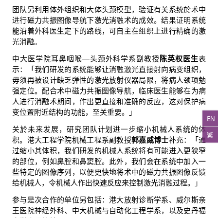
团队另利用体外组织和大体头颈模型，验证有关系统於术中
进行磁力共振图像导航下激光消融术的成效。结果证明系统
能沿着外科医生定下的路线，可自主在组织上进行精确的激
光消融。
中大医学院耳鼻咽喉―头颈外科学系副教授
陈英权医生
表
示：「我们研发的系统能够让消融激光直接射向病变组织，
毋须再被设计缺乏弹性的激光放射仪器局限，将病人颈项勉
强定位。配合术中磁力共振图像导航，临床医生能够在为病
人进行消融术期间，作出更直接和准确的反应，这对保护病
变位置附近结构的功能，至关重要。」
EN
关於未来发展，研究团队计划进一步缩小机械人系统的体
繁
积。港大工程学院机械工程系副教授
郭嘉威博士
补充：「通
过缩小其体积，我们研发的机械人系统将有可能进入更狭窄
的部位，例如鼻腔和鼻窦腔。此外，我们会在系统中加入一
些特定的图像序列，以便更快地将术中的磁力共振图像反馈
给机械人，令机械人作出快速反应来控制激光消融过程。」
参与是次合作的单位另包括：港大放射诊断学系、威尔斯亲
王医院神经外科、中大机械与自动化工程学系，以及史丹福