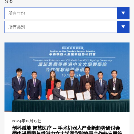
分类
年
分
类
类
别
分
类
2024年12月13日
创科赋能 智慧医疗 -– 手术机器人产业新趋势研讨会
暨康诺思腾与香港中文大学医学院签署合作备忘录签