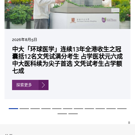
2026年8月5日
2026年7月10日
2026年7月10日
2026年7月7日
2026年6月29日
2026年6月22日
2026年6月17日
2026年6月10日
2026年6月5日
2026年6月2日
2026年5月19日
2026年5月14日
中大「环球医学」连续13年全港收生之冠
中大研发「AI-OCT」系统助测糖尿黄斑水
中大黄秀娟教授获颁中国工程界最高荣誉
中大新设「香港中文大学凤凰奖学金」嘉
中大全新一站式PGT-Plus方案 精准辨识
中大发现青光眼治疗新靶点 小鼠实验证实
中大成功拆解肝癌免疫治疗耐药性机制 揭
中大与多名全球专家共同牵头跨国肺癌研
中大教授陈重娥获颁「清野裕杰出领袖
中大汇聚逾200位区域专家 探讨私人医疗
中大张源津医生成首位亚洲研究员 荣获国
中大取得「从实验室到临床应用」研究突
囊括12名文凭试满分考生 占学医状元六成
肿 假阳性转介个案锐减六成 缩短患者轮
「光华工程科技奖」 成为今届医药衞生领
许公开试状元 鼓励学医状元走出课堂放眼
传统检测中复杂基因异常「盲点」 降低人
可恢复七成视力 有助开创崭新神经保护疗
一种免疫细胞具「除废喂食」新功能助癌
究 逾半晚期ALK阳性肺癌病人七年无恶化
奖」 成为本港首名学者荣膺亚洲糖尿病教
保险如何推动全民健康覆盖
际泌尿科权威奖项John K. Lattimer 讲座
破 初步证实GLP-1药物可改善严重中风康
中大医科续为尖子首选 文凭试考生占学额
候诊症时间
域唯一香港学者
世界 装备21世纪妙手仁医
工受孕流产及异常妊娠风险
法
细胞耐药性
因特定基因异常而引起的肺癌有望变成
研最高荣誉
奖
复情况
七成
「慢性病」 患者可与病共存
探索更多
探索更多
探索更多
探索更多
探索更多
探索更多
探索更多
探索更多
探索更多
探索更多
探索更多
探索更多