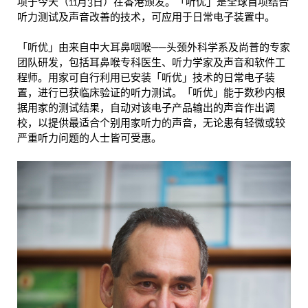
项于今天（11月3日）在香港颁发。「听优」是全球首项结合
听力测试及声音改善的技术，可应用于日常电子装置中。
「听优」由来自中大耳鼻咽喉──头颈外科学系及尚普的专家
团队研发，包括耳鼻喉专科医生、听力学家及声音和软件工
程师。用家可自行利用已安装「听优」技术的日常电子装
置，进行已获临床验证的听力测试。「听优」能于数秒内根
据用家的测试结果，自动对该电子产品输出的声音作出调
校，以提供最适合个别用家听力的声音，无论患有轻微或较
严重听力问题的人士皆可受惠。