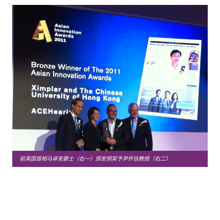
前英国首相马卓安爵士（右一）颁发铜奖予尹怀信教授（右二）