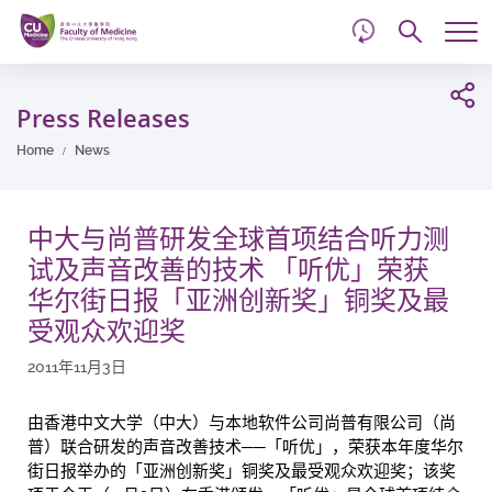
d
Skip
Searc
to
Tog
main
me
Start
content
main
Press Releases
content
Home
News
中大与尚普研发全球首项结合听力测
试及声音改善的技术 「听优」荣获
华尔街日报「亚洲创新奖」铜奖及最
受观众欢迎奖
2011年11月3日
由香港中文大学（中大）与本地软件公司尚普有限公司（尚
普）联合研发的声音改善技术──「听优」，荣获本年度华尔
街日报举办的「亚洲创新奖」铜奖及最受观众欢迎奖；该奖