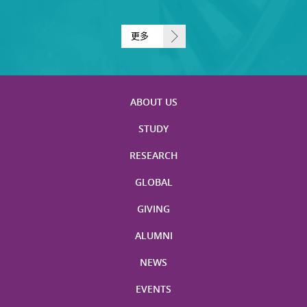
更多
ABOUT US
STUDY
RESEARCH
GLOBAL
GIVING
ALUMNI
NEWS
EVENTS