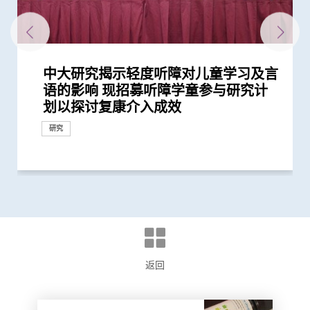
中大研究揭示轻度听障对儿童学习及言
中大调查发现助听器有助提升听障人士
中大医学院全球研究揭示头颈癌发病风
中大为亚洲先驱引入「刺激舌下神经植
中大开发「磁控螺旋微机械人」治疗中
中大港大成功开发磁力共振图像导航手
中大完成全球首个多专科单孔微创机械
中大研究发现本地每5名口咽癌患者1人
中大研发教材提升自闭症学生社交能力
语的影响 现招募听障学童参与研究计
的生活质素
险存在地域差异 本港整体发病率高於
入术」治阻塞性睡眠窒息症
耳炎患者中耳导管菌膜感染
术机械人系统 经口腔准确利用激光消
人手术临床研究 证新技术有效深入以
感染HPV病毒 推公众筛查以了解口腔感
将推广至全港学校使用
划以探讨复康介入成效
全球平均水平 全球女性发病风险趋升
融头颈癌肿瘤
往难达位置进行精准治疗
染HPV情况
研究
研究
研究
健康推广计划
研究
研究
研究
外科创新技术
研究
返回