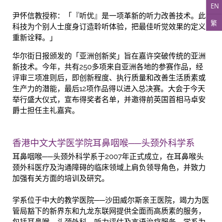
EN
尹怀信教授称：「『听优』是一项革新的听力改善技术。此
繁
科技为个别人士度身订造聆听体验，把最佳听觉效果的定义
重新诠释。」
华尔街日报颁发的「亚洲创新奖」旨在嘉许突破传统的亚洲
新技术。今年，共有250多项来自亚洲各地的参赛作品，经
评审三项准则后，即创新程度、执行质量和改善生活质素或
生产力的潜能，最后12项作品得以进入总决赛。大会于今天
举行盛大仪式，宣布得奖者名单，并邀得前英国首相马卓安
爵士担任主礼嘉宾。
香港中文大学医学院耳鼻咽喉──头颈外科学系
耳鼻咽喉──头颈外科学系于2007年正式成立，在耳鼻喉头
颈外科医疗及沟通障碍的临床领域上肩负领导角色，并致力
加强有关方面的培训及研究。
学系位于中大的教学医院──沙田威尔斯亲王医院，竭力为医
管局豁下的新界东和九龙东联网提供全面而高质素的服务，