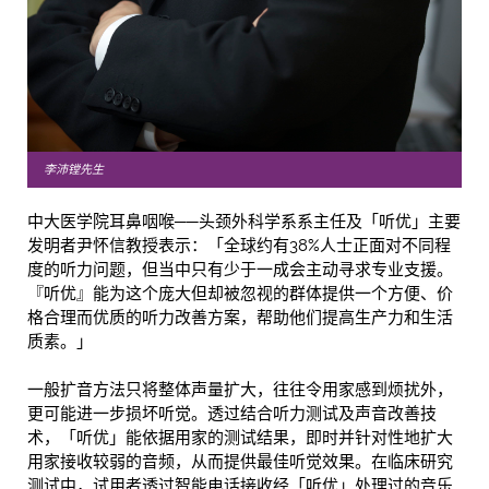
李沛镗先生
中大医学院耳鼻咽喉──头颈外科学系系主任及「听优」主要
发明者尹怀信教授表示：「全球约有38%人士正面对不同程
度的听力问题，但当中只有少于一成会主动寻求专业支援。
『听优』能为这个庞大但却被忽视的群体提供一个方便、价
格合理而优质的听力改善方案，帮助他们提高生产力和生活
质素。」
一般扩音方法只将整体声量扩大，往往令用家感到烦扰外，
更可能进一步损坏听觉。透过结合听力测试及声音改善技
术，「听优」能依据用家的测试结果，即时并针对性地扩大
用家接收较弱的音频，从而提供最佳听觉效果。在临床研究
测试中，试用者透过智能电话接收经「听优」处理过的音乐