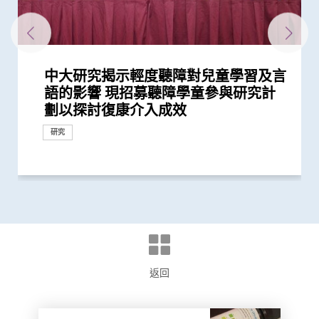
中大研究揭示輕度聽障對兒童學習及言
中大調查發現助聽器有助提升聽障人士
中大醫學院全球研究揭示頭頸癌發病風
中大為亞洲先驅引入「刺激舌下神經植
中大開發「磁控螺旋微機械人」治療中
中大港大成功開發磁力共振圖像導航手
中大完成全球首個多專科單孔微創機械
中大研究發現本地每5名口咽癌患者1人
中大研發教材提升自閉症學生社交能力
語的影響 現招募聽障學童參與研究計
的生活質素
險存在地域差異 本港整體發病率高於
入術」治阻塞性睡眠窒息症
耳炎患者中耳導管菌膜感染
術機械人系統 經口腔準確利用激光消
人手術臨床研究 證新技術有效深入以
感染HPV病毒 推公眾篩查以了解口腔感
將推廣至全港學校使用
劃以探討復康介入成效
全球平均水平 全球女性發病風險趨升
融頭頸癌腫瘤
往難達位置進行精準治療
染HPV情況
研究
研究
研究
健康推廣計劃
研究
研究
研究
外科創新技術
研究
返回