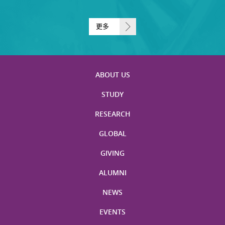
更多
ABOUT US
STUDY
RESEARCH
GLOBAL
GIVING
ALUMNI
NEWS
EVENTS