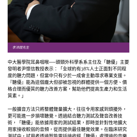
李沛鏜先生
中大醫學院耳鼻咽喉──頭頸外科學系系主任及「聽優」主要
發明者尹懷信教授表示：「全球約有38%人士正面對不同程
度的聽力問題，但當中只有少於一成會主動尋求專業支援。
『聽優』能為這個龐大但卻被忽視的群體提供一個方便、價
格合理而優質的聽力改善方案，幫助他們提高生產力和生活
質素。」
一般擴音方法只將整體聲量擴大，往往令用家感到煩擾外，
更可能進一步損壞聽覺。透過結合聽力測試及聲音改善技
術，「聽優」能依據用家的測試結果，即時並針對性地擴大
用家接收較弱的音頻，從而提供最佳聽覺效果。在臨床研究
測試中，試用者透過智能電話接收經「聽優」處理過的音樂