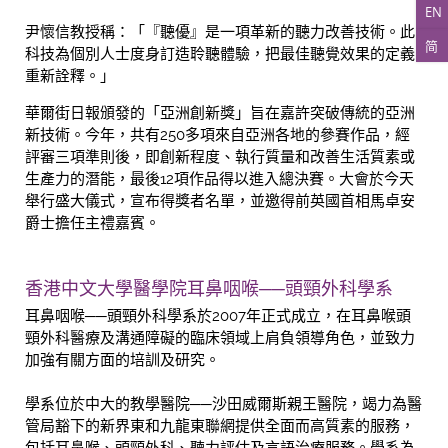
EN
尹懷信教授稱：「『聽優』是一項革新的聽力改善技術。此
简
科技為個別人士度身訂造聆聽體驗，把最佳聽覺效果的定義
重新詮釋。」
華爾街日報頒發的「亞洲創新獎」旨在嘉許突破傳統的亞洲
新技術。今年，共有250多項來自亞洲各地的參賽作品，經
評審三項準則後，即創新程度、執行質量和改善生活質素或
生產力的潛能，最後12項作品得以進入總決賽。大會於今天
舉行盛大儀式，宣布得獎者名單，並邀得前英國首相馬卓安
爵士擔任主禮嘉賓。
香港中文大學醫學院耳鼻咽喉──頭頸外科學系
耳鼻咽喉──頭頸外科學系於2007年正式成立，在耳鼻喉頭
頸外科醫療及溝通障礙的臨床領域上肩負領導角色，並致力
加強有關方面的培訓及研究。
學系位於中大的教學醫院──沙田威爾斯親王醫院，竭力為醫
管局豁下的新界東和九龍東聯網提供全面而高質素的服務，