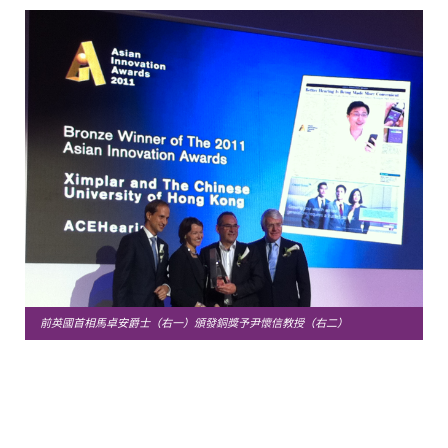
前英國首相馬卓安爵士（右一）頒發銅獎予尹懷信教授（右二）