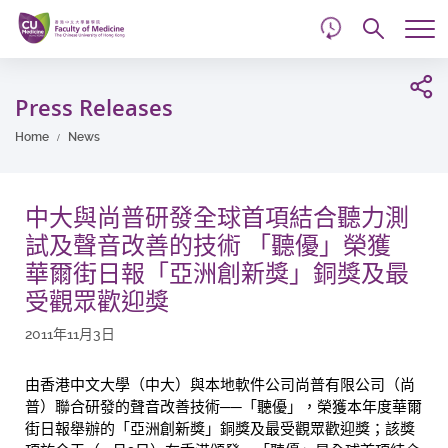
d
Skip
Searc
to
Tog
main
me
Start
content
main
Press Releases
content
Home
News
中大與尚普研發全球首項結合聽力測
試及聲音改善的技術 「聽優」榮獲
華爾街日報「亞洲創新獎」銅獎及最
受觀眾歡迎獎
2011年11月3日
由香港中文大學（中大）與本地軟件公司尚普有限公司（尚
普）聯合研發的聲音改善技術──「聽優」，榮獲本年度華爾
街日報舉辦的「亞洲創新獎」銅獎及最受觀眾歡迎獎；該獎