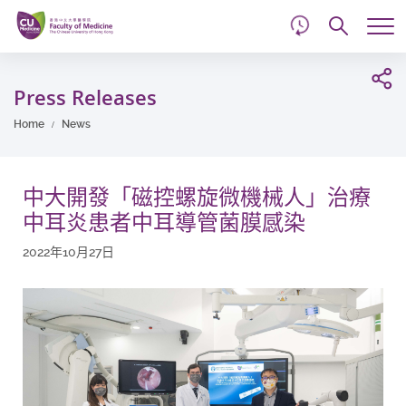
d
Skip
Searc
to
Tog
main
me
Start
content
main
Press Releases
content
Home
News
中大開發「磁控螺旋微機械人」治療
中耳炎患者中耳導管菌膜感染
2022年10月27日