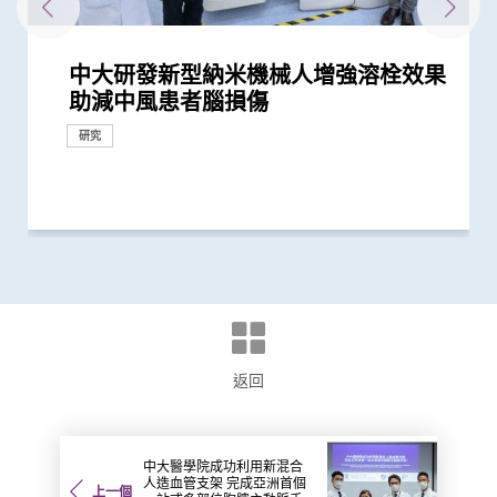
中大研發新型納米機械人增強溶栓效果
中大醫學院全球研究揭示頭頸癌發病風
中大研發磁控螺旋微導管助精準、安全
中大港大成功開發磁力共振圖像導航手
中大成功研發可在體內快速傳輸的「生
中大完成全球首個多專科單孔微創機械
中大利用港產内鏡手術機械人 完成全
中大為亞洲先驅引入「刺激舌下神經植
中大成功研發介入導管整合微型機械人
中大研究團隊開發新一代人工智能系統
中大與世界頂尖學府加強跨學科醫療機
港韓瑞三地學者聯手研頂尖醫學科技
香港中文大學與蘇黎世聯邦理工學院結
中大研究發現本地每5名口咽癌患者1人
中大研發教材提升自閉症學生社交能力
中大研究揭示輕度聽障對兒童學習及言
中大調查發現助聽器有助提升聽障人士
中大與尚普研發全球首項結合聽力測試
助減中風患者腦損傷
險存在地域差異 本港整體發病率高於
及快速治療中遠端腦血管栓塞
術機械人系統 經口腔準確利用激光消
物合成軟體微型機械人」 突破現有儀
人手術臨床研究 證新技術有效深入以
球首個機械人輔助「經尿道膀胱腫瘤整
入術」治阻塞性睡眠窒息症
集群平台 嶄新無創的動脈瘤栓塞治療
自動分析新冠肺炎CT影像
械人研究合作 重塑醫學診斷和治療的
創新納米技術治療消化道及心血管疾病
盟 共同研發創新醫學科技治腸胃病
感染HPV病毒 推公眾篩查以了解口腔感
將推廣至全港學校使用
語的影響 現招募聽障學童參與研究計
的生活質素
及聲音改善的技術 「聽優」榮獲華爾
全球平均水平 全球女性發病風險趨升
融頭頸癌腫瘤
器限制 深入狹窄腔道治療消化道疾病
往難達位置進行精準治療
塊切除術」治膀胱癌
方法
未來發展
染HPV情況
劃以探討復康介入成效
街日報「亞洲創新獎」銅獎及最受觀...
研究
研究
研究
研究
國際合作
國際合作
健康推廣計劃
研究
研究
研究
研究
外科創新技術
外科創新技術
研究
國際合作
研究
研究
獎項及榮譽
返回
中大醫學院成功利用新混合
人造血管支架 完成亞洲首個
上一個