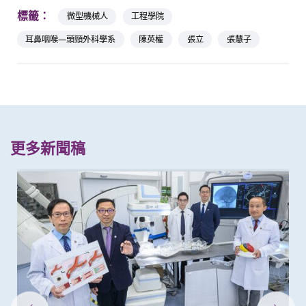
標籤：
微型機械人
工程學院
耳鼻咽喉—頭頸外科學系
陳英權
張立
張慧子
更多新聞稿