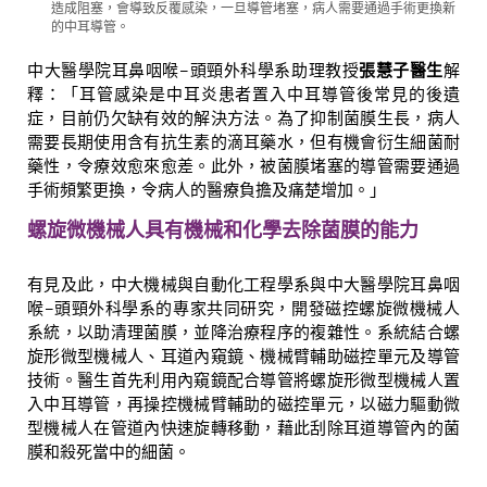
造成阻塞，會導致反覆感染，一旦導管堵塞，病人需要通過手術更換新
的中耳導管。
中大醫學院耳鼻咽喉–頭頸外科學系助理教授
張慧子醫生
解
釋：「耳管感染是中耳炎患者置入中耳導管後常見的後遺
症，目前仍欠缺有效的解決方法。為了抑制菌膜生長，病人
需要長期使用含有抗生素的滴耳藥水，但有機會衍生細菌耐
藥性，令療效愈來愈差。此外，被菌膜堵塞的導管需要通過
手術頻繁更換，令病人的醫療負擔及痛楚增加。」
螺旋微機械人具有機械和化學去除菌膜的能力
有見及此，中大機械與自動化工程學系與中大醫學院耳鼻咽
喉–頭頸外科學系的專家共同研究，開發磁控螺旋微機械人
系統，以助清理菌膜，並降治療程序的複雜性。系統結合螺
旋形微型機械人、耳道內窺鏡、機械臂輔助磁控單元及導管
技術。醫生首先利用內窺鏡配合導管將螺旋形微型機械人置
入中耳導管，再操控機械臂輔助的磁控單元，以磁力驅動微
型機械人在管道內快速旋轉移動，藉此刮除耳道導管內的菌
膜和殺死當中的細菌。