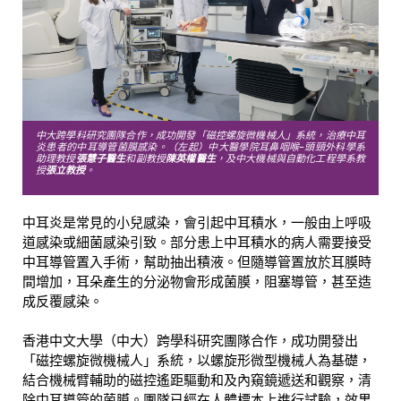
中大跨學科研究團隊合作，成功開發「磁控螺旋微機械人」系統，治療中耳
炎患者的中耳導管菌膜感染。
（左起）中大醫學院耳鼻咽喉–頭頸外科學系
助理教授
張慧子醫生
和副教授
陳英權醫生
，及中大機械與自動化工程學系教
授
張立教授
。
中耳炎是常見的小兒感染，會引起中耳積水，一般由上呼吸
道感染或細菌感染引致。部分患上中耳積水的病人需要接受
中耳導管置入手術，幫助抽出積液。但隨導管置放於耳膜時
間增加，耳朵產生的分泌物會形成菌膜，阻塞導管，甚至造
成反覆感染。
香港中文大學（中大）跨學科研究團隊合作，成功開發出
「磁控螺旋微機械人」系統，以螺旋形微型機械人為基礎，
結合機械臂輔助的磁控遙距驅動和及內窺鏡遞送和觀察，清
除中耳導管的菌膜。團隊已經在人體標本上進行試驗，效果