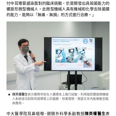
付中耳導管感染面對的臨床挑戰，於是開發出具殺菌能力的
螺旋形微型機械人。此微型機械人具有機械和化學去除菌膜
的能力，能夠以『無痛、無損』的方式進行治療。」
陳英權醫生
表示團隊早前在人體標本上進行試驗，利用磁控螺旋微機械
人系統成功刮除耳道導管上的菌膜，效果理想，期望五年內能推動至臨
床應用。
中大醫學院耳鼻咽喉–頭頸外科學系副教授
陳英權醫生
表