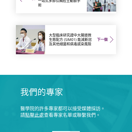
一站式多部位胸腔主動脈手
術
大型臨床研究證中大腸道微
生態配方 (SIM01) 能減新冠
下一個
及其他細菌和病毒感染風險
我們的專家
醫學院的許多專家都可以接受媒體採訪。
請
點擊此處
查看專家名單或聯繫我們。