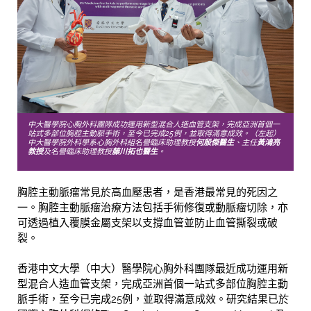
中大醫學院心胸外科團隊成功運用新型混合人造血管支架，完成亞洲首個一
站式多部位胸腔主動脈手術，至今已完成25例，並取得滿意成效。（左起）
中大醫學院外科學系心胸外科組名譽臨床助理教授
何殷傑醫生
、主任
黃鴻亮
教授
及名譽臨床助理教授
藤川拓也醫生
。
胸腔主動脈瘤常見於高血壓患者，是香港最常見的死因之
一。胸腔主動脈瘤治療方法包括手術修復或動脈瘤切除，亦
可透過植入覆膜金屬支架以支撐血管並防止血管撕裂或破
裂。
香港中文大學（中大）醫學院心胸外科團隊最近成功運用新
型混合人造血管支架，完成亞洲首個一站式多部位胸腔主動
脈手術，至今已完成25例，並取得滿意成效。研究結果已於