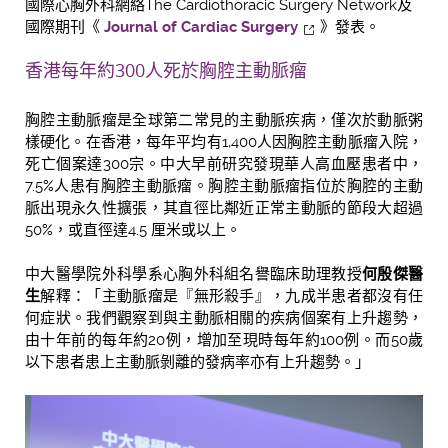
國際心胸外科網絡The Cardiothoracic Surgery Network及
國際期刊《
Journal of Cardiac Surgery
》發表。
香港每年約300人死於胸腔主動脈瘤
胸腔主動脈瘤是全球第二常見的主動脈疾病，僅次於動脈粥
樣硬化。在香港，每年平均有1,400人因胸腔主動脈瘤入院，
死亡個案達300宗。中大早前研究發現華人高血壓患者中，
7.5%人患有胸腔主動脈瘤。胸腔主動脈瘤指位於胸腔的主動
脈出現永久性擴張，其直徑比鄰近正常主動脈的節段大超過
50%，或直徑達4.5 厘米或以上。
中大醫學院外科學系心胸外科組名譽臨床助理教授
何殷傑醫
生
解釋：「主動脈瘤是『無形殺手』，九成半患者都沒有任
何症狀。我們觀察到與主動脈相關的疾病個案有上升趨勢，
由十年前的每年約20例，增加至現時每年約100例。而50歲
以下患者患上主動脈剝離的發病率亦有上升趨勢。」