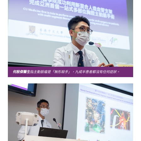
何殷傑醫生
指主動脈瘤是「無形殺手」，九成半患者都沒有任何症狀。