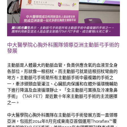
藤川拓也醫生
表示，主動脈弓手術是所有主動脈手術中最複雜的手術之一。
團隊利用新型混合人造血管支架進行TAR FET手術，成功實現0%死亡率。
中大醫學院心胸外科團隊領導亞洲主動脈弓手術的
發展
主動脈是人體最大的動脈血管，負責供應含氧的血液至全身
各部位，形狀像一根枴杖，而主動脈弓就是這根拐杖彎曲的
地方。主動脈弓手術是所有主動脈手術中最複雜的手術之
一，牽涉頭頸血管灌注、心臟肌肉保護和在體外循環機輔助
下進行降溫及血液循環靜止。「全主動脈弓置換及冷凍象鼻
手術」（TAR FET）是近數十年來主動脈弓手術的主流選擇
之一。
中大醫學院心胸外科團隊在主動脈弓手術發展方面一直領導
亞洲，包括於2014年8月完成東南亞首個運用Thoraflex™覆