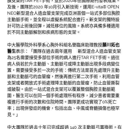
膜支架的TAR FET手術，並於2020年在國際期刊發表成果。
及後，團隊於2020 年10月引入新技術，運用E-vita® OPEN
NEO新型混合人造血管支架完成亞洲首個一站式多部位胸腔
主動脈手術，並全程以虛擬系統配合進行。新支架的獨特設
計可防止術後回彈，減低移位的風險。系統亦具備多種適用
於不同主動脈解剖和疾病形態的支架。
中大醫學院外科學系心胸外科組名譽臨床助理教授
藤川拓也
醫生
表示：「團隊在過去兩年運用 新型混合人造血管支架
為25名需要接受多部位手術的病人進行TAR FET手術。過往
病人倘若於升主動脈、主動脈弓或降主動脈出現多段病變位
置，需要接受多於一次的手術：傳統方法是首先處理升主動
脈和主動脈弓的血管瘤，然後再進行第二次手術，利用血管
支架或者開放式手術處理降主動脈的血管瘤，防止血管撕裂
或破裂。由於一站式混合支架可以覆蓋整個胸腔主動脈範
圍，醫生可以在同一個手術處理所有程序，減少患者需要重
複進行手術的次數和住院時間。團隊更成功實現了0%死亡
率；出現併發症的機會，包括出血、中風或脊髓損傷也極罕
見。」
中大團隊於過去十年已完成超過 140 次主動脈弓置換術。在