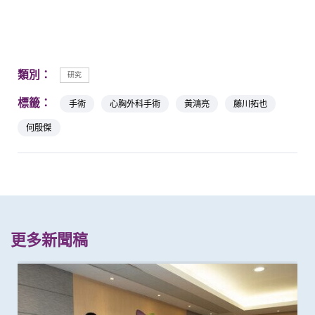
類別：
研究
標籤：
手術
心胸外科手術
黃鴻亮
藤川拓也
何殷傑
更多新聞稿