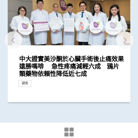
中大證實美沙酮於心臟手術後止痛效果
中大臨床研究利用球囊心包切開術治療
中大率先在港引入前列腺癌多模式局部
懷未足月孖胎孕婦急性主動脈撕裂 情
中大成功利用自家研發的腹腔鏡機械人
中大醫學院創建亞洲首個膀胱癌類器官
中大醫學院與奧林巴斯簽署合作備忘錄
中大醫學院證實新超聲波內窺鏡引流術
中大研究證搭橋手術後妥善管理血脂水
中大領導亞洲多地專家進行研究顯示
中大醫學院與海外外科專家聯合建議
中大及浸大推出「精胺風險評分」診斷
中大發現能預測「前列腺動脈栓塞術」
中大醫學院研究證實手提心臟超聲波掃
中大醫學院研究顯示吸煙為全球膀胱癌
中大成功完成全球首宗利用內鏡手術機
中大成功應用混合手術室「經氣管微波
中大與世界頂尖學府加強跨學科醫療機
中大完成全球首個多專科單孔微創機械
中大利用「混合手術室」結合「電磁導
港韓瑞三地學者聯手研頂尖醫學科技
中大率先引入「高頻信號檢測」技術以
中大醫學院成功植入「脈衝產生器」醫
中大於威院設嶄新心血管混合手術室
香港中文大學－威爾斯親王醫院心血管
大腸癌將成為香港頭號癌症 中大引入
中大率先在本港利用深腦刺激治療遲發
遠勝嗎啡 急性疼痛減輕六成 鴉片
心包積水 術後復發率大減8成 患者免
定位治療 大幅降低手術及住院時間、
況極罕見危急 中大威院跨專科團隊成
完成橫跨歐亞三地20,000公里遙距手術
生物庫 實現「先試後治」精準醫療
共建「臨床前及臨床研究中心」 發展
治療惡性膽管阻塞 成功率較常規治療
平 對減低長遠心臟併發症風險至關重
「機械人輔助根治性全膀胱切除連體內
新冠患者將手術延後七星期以減低死亡
前列腺癌
成效的指標 可避免良性前列腺肥大患
瞄器有效篩查胸主動脈瘤
主因 聯同多國專家制訂「經尿道膀胱
械人進行內鏡黏膜下剝離術治大腸癌
消融術」 無創治肺癌成亞太首例
械人研究合作 重塑醫學診斷和治療的
人手術臨床研究 證新技術有效深入以
航支氣管鏡」技術 實時影像追蹤及抽
創新納米技術治療消化道及心血管疾病
確定腦部手術範圍 有效提升複雜性腦
治胃酸倒流
結合跨專科醫療團隊 大幅縮減胸腔主
混合手術室正式開幕 多功能設施有助
大腸膠囊內視鏡助預防大腸癌
性肌張力失調症
類藥物依賴性降低近七成
受重複入院「拮針」引流之苦
創傷和後遺症
功為孕婦緊急修復主動脈保三命
彰顯香港突破地域界限 匯聚國際知名...
內鏡及腹腔鏡創新科技
更高 治療時間亦更短
要
尿路重建手術」減出血量及加快術後...
風險
者術後出現副作用
腫瘤整塊切除術」的臨床指引
未來發展
往難達位置進行精準治療
取微細病變組織 能診治少至2毫米...
癇症手術成效約三成
動脈手術時間及風險
提升手術成效
研究
研究
研究
外科創新技術
外科創新技術
國際合作
外科創新技術
外科創新技術
外科創新技術
研究
研究
外科創新技術
臨床服務
外科創新技術
外科創新技術
研究
研究
研究
國際合作
研究
研究
國際合作
外科創新技術
外科創新技術
外科創新技術
臨床服務
臨床服務