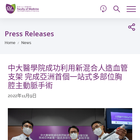
d
Skip
Searc
to
Tog
main
me
Start
content
main
Press Releases
content
Home
News
中大醫學院成功利用新混合人造血管
支架 完成亞洲首個一站式多部位胸
腔主動脈手術
2022年11月9日