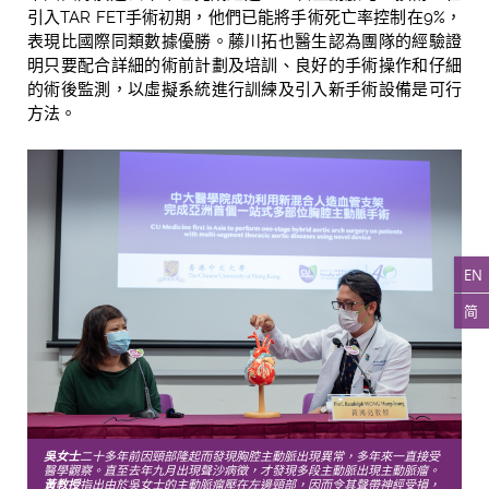
引入TAR FET手術初期，他們已能將手術死亡率控制在9%，
表現比國際同類數據優勝。藤川拓也醫生認為團隊的經驗證
明只要配合詳細的術前計劃及培訓、良好的手術操作和仔細
的術後監測，以虛擬系統進行訓練及引入新手術設備是可行
方法。
EN
简
吳女士
二十多年前因頸部隆起而發現胸腔主動脈出現異常，多年來一直接受
醫學觀察。直至去年九月出現聲沙病徵，才發現多段主動脈出現主動脈瘤。
黃教授
指出由於吳女士的主動脈瘤壓在左邊頸部，因而令其聲帶神經受損，