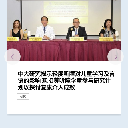
中大研究揭示轻度听障对儿童学习及言
中大研发教材提升自闭症学生社交能力
中大与尚普研发全球首项结合听力测试
中大医学院全球研究揭示头颈癌发病风
中大为亚洲先驱引入「刺激舌下神经植
中大开发「磁控螺旋微机械人」治疗中
中大港大成功开发磁力共振图像导航手
中大完成全球首个多专科单孔微创机械
中大研究发现本地每5名口咽癌患者1人
语的影响 现招募听障学童参与研究计
将推广至全港学校使用
及声音改善的技术 「听优」荣获华尔
险存在地域差异 本港整体发病率高於
入术」治阻塞性睡眠窒息症
耳炎患者中耳导管菌膜感染
术机械人系统 经口腔准确利用激光消
人手术临床研究 证新技术有效深入以
感染HPV病毒 推公众筛查以了解口腔感
划以探讨复康介入成效
街日报「亚洲创新奖」铜奖及最受观...
全球平均水平 全球女性发病风险趋升
融头颈癌肿瘤
往难达位置进行精准治疗
染HPV情况
健康推广计划
研究
研究
研究
奖项及荣誉
研究
研究
外科创新技术
研究