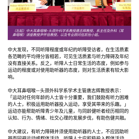
（左起）中大耳鼻咽喉–头颈外科学系教授唐志辉教授、系主任及外科（耳
鼻咽喉）讲座教授尹怀信教授，以及专业顾问伍凯怡小姐。
中大发现，不同听障程度或年纪的听障受访者，在生活质素
各范畴的平均得分皆相若，可见生活质素与听力障碍及年纪
没有直接关系。反之，听障人士日常生活的态度，例如参与
运动的程度或对使用助听器的态度，则对生活质素有较大影
响。
中大耳鼻咽喉—头颈外科学系学术主管唐志辉教授表示：
「运动对任何年龄的人士皆十分重要，我们鼓励有听力困难
的人士，积极运用助听器投入运动，享受其带来的乐趣。」
运动亦能帮助听障青少年及儿童，与同龄健听者经历相同的
认知、行为、情绪、社交心理的发展步伐，有助伤健共融。
中大建议，有听力障碍并须使用助听器的人士，不应因助听
器而回避运动或群体活动。听障人士应积极投入群体活动，