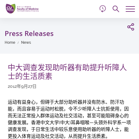
d
Skip
Searc
to
Tog
main
me
Start
content
main
Press Releases
content
Home
News
中大调查发现助听器有助提升听障人
士的生活质素
2012年9月27日
运动有益身心，但碍于大部分助听器并没有防水、防汗功
能，而且容易于运动时松脱，令不少听障人士抗拒使用，因
而无法正常投入群体运动及社交活动，甚至可能阻碍身心的
健康发展。香港中文大学(中大)耳鼻咽喉—头颈外科学系一项
调查发现，于日常生活中较乐意使用助听器的听障人士，能
更投入体育运动及社交活动，从而提升生活质素。