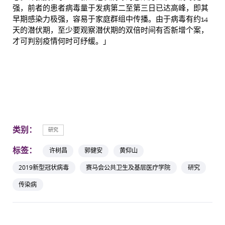
强，前者的患者病毒量于发病第二至第三日已达高峰，即其
早期感染力极强，容易于家庭群组中传播。由于病毒有约14
天的潜伏期，至少要观察潜伏期的双倍时间有否新增个案，
才可判别疫情何时可纾缓。」
类别：
研究
标签：
许树昌
郭健安
黄仰山
2019新型冠状病毒
赛马会公共卫生及基层医疗学院
研究
传染病