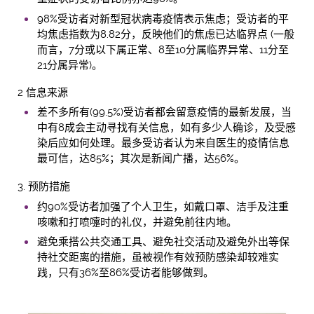
98%受访者对新型冠状病毒疫情表示焦虑；受访者的平
均焦虑指数为8.82分，反映他们的焦虑已达临界点 (一般
而言，7分或以下属正常、8至10分属临界异常、11分至
21分属异常)。
2
信息来源
差不多所有(99.5%)受访者都会留意疫情的最新发展，当
中有8成会主动寻找有关信息，如有多少人确诊，及受感
染后应如何处理。最多受访者认为来自医生的疫情信息
最可信，达85%；其次是新闻广播，达56%。
3.
预防措施
约90%受访者加强了个人卫生，如戴口罩、洁手及注重
咳嗽和打喷嚏时的礼仪，并避免前往内地。
避免乘搭公共交通工具、避免社交活动及避免外出等保
持社交距离的措施，虽被视作有效预防感染却较难实
践，只有36%至86%受访者能够做到。