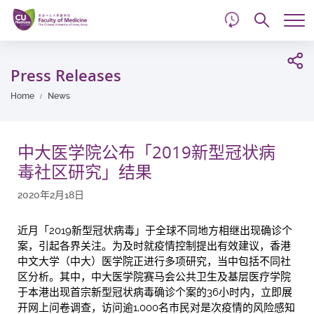
d
Skip
Searc
to
Tog
main
me
Start
content
main
Press Releases
content
Home
News
中大医学院公布「2019新型冠状病
毒社区研究」结果
2020年2月18日
近月「2019新型冠状病毒」于全球不同地方相继出现确诊个
案，引起各界关注。为及时就疫情控制提出有效建议，香港
中文大学（中大）医学院正进行多项研究，当中包括不同社
区分析。其中，中大医学院赛马会公共卫生及基层医疗学院
于本港出现首宗新型冠状病毒确诊个案的36小时内，立即展
开网上问卷调查，访问逾1,000名市民对是次疫情的风险感知