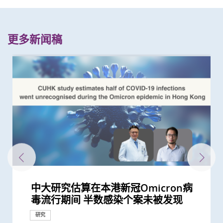
更多新闻稿
中大研究估算在本港新冠Omicron病
中大研究建议本港安老院舍应维持现有
新冠疫苗复必泰及科兴引发之「T细胞
港大及中大医学院联合研究发现已接种
中大研究显示社区接触环境对新冠肺炎
中大研究发现成年人及长者感染呼吸道
中大举办「健康校园论坛」推广跨界别
中大医学院研究显示口服抗病毒药物
中大与东南亚及英国学府共同研究 为
中大研究显示口服抗病毒药物「帕克斯
中大分析文字报告发现新冠症状会随病
中大推出「赛马会 We WATCH 优活健
中大何善衡传染病研究中心成立
中大研究显示新冠风土化期间市民愿意
港大及中大医学院联合研究证实 吸烟
中大医学院开展「赛马会痛『正』能量
中大港大研究发现新冠口服药可降低住
中大成功开发实时生物信息平台评估新
港大及中大医学院联合研究发现 吸烟
港大及中大医学院联合研究发现 第三
中大医学院调查发现 仅4分之1未接种
中大医学院推算全港约有二万名未被发
中大与港大医学院带领国际科研团队发
中大医学院与海外外科专家联合建议
中大医学院调查发现政府在推动新冠疫
中大医学院研究显示吸烟为全球膀胱癌
香港中文大学健康公平研究所成立 发
中大招募三千港人 侦查隐性新冠感染
中大发现新型冠状病毒于呼吸道清除后
香港中文大学赛马会长者痛症缓解计划
「香港中文大学敬霆静观研究与培训中
中大研究显示「行为激活及静观结合疗
中大进行亚洲首项家居清洁剂对儿童健
中大研究发现本地每5名口咽癌患者1人
中大就七种常见呼吸道病毒进行全港首
中大公布亚洲首项针对肥胖「睡眠窒息
中大医学院许树昌教授于《刺针》发表
中大倡议新药物治疗标准逆转脑血管硬
香港中文大学全球卫生中心杰出讲座系
香港中文大学全球卫生中心杰出讲座系
中文大学举办「沙士十年 — 医护专业
中大汇聚逾200位区域专家 探讨私人医
中大医学院全球研究揭示头颈癌发病风
中大与香港消防处签署备忘录 合办必
中大医科2026/27学年推新课程模式CU
赛马会 We WATCH 优活健康计划 优活
「赛马会共建健康家庭计划」开展第二
中大举办香港首个亚太区静观国际会议
中大发现调整生活方式的介入治疗方案
中大研究揭示未来十年香港每千人将有
逾140位来自八个国家及地区代表云集
中大完成全球首个分析温度对人体近
中大医学院研究发现 城市发展及生活
中大医学院开创儿童宏基因组组装基因
中大与欧美合作伙伴共同领导国际研究
中大成功研发精准计算模型 准确预测
中大举办「健康校园论坛」推广学童精
中大医学院发现良性前列腺增生患者感
中大医学院研发的SIM01微生态配方有
200多位亚太区公共衞生界代表云集中
中大研究显示香港人虽长寿但老年残疾
中大医学院发现可预测新冠疫苗长期药
医务衞生局到访中大医学院 参观先进
中大研究发现香港儿童近视率创新高
中大威院研究证实新冠抗病毒药适用於
研究揭示在怀孕期间感染2019冠状病毒
中大证实「医健通」健康管理功能有助
中大研究证实新冠口服药有效降低院舍
中大医学院大型临床研究证实口服微胶
中大医学院进行亚洲最大型长新冠研究
中大发现间皮瘤的女性发病率上升 高
中大发现原发性脑癌的年轻男性发病率
中大医学院开展「赛马会共建健康家庭
大型临床研究证中大肠道微生态配方
中大医学院获医管局支持开展香港首个
本港儿童疫情期间生活习惯全线失守
中大研究发现接种疫苗加强剂有效提高
中大发现霍奇金淋巴癌发病率以亚洲升
中大研究显示第三剂疫苗是高危群组抵
中大医科生研究发现STK3激酶促进胃
中大临床研究中心与中大医院合作 进
中大医学院全球首证有「长新冠型肠道
中大医学院研究显示新冠康复者有较高
中大医学院联同九龙城民政事务处举办
中大港大干细胞研究揭示新冠病毒诱发
中大研究发现肠道微生态失衡与「长新
中大医学院发现东亚地区肺癌发病率及
一月七日起重启部分严谨社交距离措施
港大及中大医学院联合研究发现 新型
中大港大联合研究发现「青春双歧杆
中大研究揭示新冠肺炎患者急性肾损伤
中大研究显示订立标准的实验设置有助
中大发现新冠疫情期间本港学童近视发
中大研发电脑演算平台 创新通过基因
中大研究显示新冠病毒抗体可经母体传
中大医学院研究指幼儿成为新冠病毒
中大医学院研究指出优化肠道微生态有
中大研究显示空气污染地区居住者 可
中大发现新冠患者的肠道内缺乏可调节
中大成功研发「全自动视网膜图像分
中大证实以鼻纸条采集鼻液样本检测新
四成港人肠道微生态失衡情况与新冠患
中大医学院联同全球糖尿病知名专家合
中大医学院发现胰脏癌有全球上升及年
中大赛马会齐心防癌计划公布首3,500
中大成功完成全球首宗利用内镜手术机
中大证新冠婴孩患者粪便带病毒 可成
本港新冠肺炎死亡个案绝大部分为60岁
中大研究显示新冠肺炎患者常见有肝脏
中大全基因组测序技术为惯性流产夫妇
中大发现糖尿病或为感染新冠肺炎高危
中大医学院领导的调查显示 全球泌尿
中大全球首证新冠患者肠道微生态现失
中大医学院为机场抵港人士提供免费粪
婴儿肠道菌群影响一生 中大团队研
中大研究发现田园生活有助预防儿童罹
患有多囊卵巢综合症华人女性的糖尿病
多元化预防衰老活动有助减低衰老状况
中大改良英国胎儿医学基金会之「三重
中大率先引入全基因组测序技术作胎儿
中大发现严重睡眠窒息症未经治疗患者
响应世界高血压日 中大推动「全民关
香港中文大学 – 埃克塞特大学环境持续
中大研究揭示子宫颈癌疫苗接种计划的
中大医学院杨永强教授在莫庆尧访问学
中大研究证实家居诊治睡眠窒息症成效
中大率国际研究 订治疗肺癌基因变异
中大公布「动脉粥样硬化」形成新发现
中大推全球首项运用「单细胞基因技
中大公布全球首项「针对亚士匹灵引致
中大研究发现每5名糖尿病患者中 1人
中大成立周佩芳认知障碍预防研究中心
中大全球首项研究确认新大肠癌高风险
中大成立全球首个华人「早发性认知障
中大港大率先应用3D打印技术于复杂
中大与全球30多国专家合作研究 发现
中大与多国中风专家领导一项全球研究
中大联同国际专家发现引致脑退化基
中大推全港首个「多发性硬化症」中西
中大研究「肠道微生物移植」治疗难辨
中大成功研发新物料有助骨质疏松性骨
中大推算本地吸烟人士一生至少花逾百
中大最新研究揭示本港每年逾十万非酒
中大发现本港孕妇乙肝带菌率维持偏高
中大医科生研究发现本港高血压人士药
中大研究指朋侪关顾 可减少受情绪困
中大与养和医院携手研究 发现抑郁症
社区衰老状况筛查 发现65岁或以上的
中大成立一期临床研究中心 加强本地
中大公布香港市民运动模式与情绪病风
香港中文大学成立消化疾病研究国家重
中大公布香港慢性肾病透析患者就业研
中大公布小中风的最新药物治疗方法
香港和澳门的炎症性肠病新增个案高踞
中大评估及治疗逾300名因吸食氯胺酮
香港中文大学研究发现，身体和认知活
中大推全港大型「鼻咽癌血液测试研究
中大研究揭示轻度听障对儿童学习及言
中大发现四成冠心病高危人士患有大肠
中大成功研发全自动化视网膜图像分析
中大「环保新思维」系列 中大建议香
中大促请单车使用者佩戴头盔及其他防
(只提供英文版本) Opening
(只提供英文版本) The Official
CCOU灾害与人道救援研究所成立典礼
中大「环保新思维」系列 研究发现本
中大公布本港严重人类猪型流感的最新
毒流行期间 半数感染个案未被发现
防疫措施
反应」可有效预防不同新冠病毒变异株
疫苗人士 在感染新型冠状病毒变异株
传播起关键作用 娱乐场所是传播次数
合胞病毒和流感病毒可致命
身心健康计划 及早加强学童抗逆力
「帕克斯洛维德」可将免疫力弱患者的
大型语言模型在公共衞生研究中的角色
洛维德」可降低新冠住院患者急症期后
毒变异及疫苗接种情况改变 并证实人
康计划」全港首次采用「生活方式医
继续戴口罩及用酒精消毒液洁手 但接
及肥胖令患上重症新冠肺炎的风险增加
计划」 引入创新痛症管理方法 连系社
院患者死亡风险近八成 并可显著减低
冠疫苗效用 针对变异病毒 准确度达
增加患上新冠肺炎的风险
剂复必泰疫苗能提供足够抗体 抵抗新
新冠疫苗人士有意於未来半年接种 必
现新冠感染者 研究证实本港所有疫苗
现丙肝药物可治新冠肺炎
新冠患者将手术延后七星期以减低死亡
苗接种上扮演最重要角色
主因 联同多国专家制订「经尿道膀胱
布本港住屋负担能力对身心健康的影响
拆解防疫关键
仍存留于粪便 计划为检疫中心隔离人
初步数据显示九成受访长者有两个或以
心」成立
法」有助降低重性抑郁症风险
康影响的全面流行病学研究 发现经常
感染HPV病毒 推公众筛查以了解口腔感
个流行病学分析 发现「呼吸道合胞病
症」患者生活模式研究 证实个人化辅
评论新沙士文章 强调医院感染控制措
化
列： Public Health England理念及应
列： 南非国家卫生部部长分享伊波拉
人员研讨会」 回顾与前瞻 提升防治
疗保险如何推动全民健康覆盖
险存在地域差异 本港整体发病率高於
修学科 为公共衞生和体育运动人才赋
Medicine Plus 三层架构课程 装备新
健康国际会议 引领生活方式医学 社区
阶段 加强支援本港多元族裔社群精神
全球逾300位专家共同探讨静观及心理
可减轻近七成爱滋病病毒感染者的代谢
一人患上炎症性肠病 医疗负担飙升至
中大 探讨私人医疗保险在亚太地区医
3,000种血浆蛋白影响的研究 发现超过
方式或会增加气管癌发病风险 宜加强
组数据库（MAGIC） 促进生命早期微
为自闭症患者男女失衡比例带来崭新见
病毒基因进化 助提升流感疫苗功效
神健康 鼓励参照世卫「健康促进学校
染新冠病毒后 泌尿系统出现并发症风
效纾缓新冠后遗症 研究结果刚发表於
大 探讨疫后医疗系统和社区抗疫力
问题严重 地区间存在显著社会经济不
效的肠道微生物和代谢物标记
医学教研设施 与教职员及学生会面交
新冠疫情后六岁儿童患近视人数倍增
严重肾病患者
病 如何对胎盘造成不良影响
糖尿病自我管理
长者五成入院风险及防止病情恶化
囊活菌配方SIM01有效纾缓新冠后遗症
推算生殖系统徵状如性功能障碍困扰逾
收入国家的发病率较高
上升 以高收入国家的升幅较为显著
计划」 助少数族裔提升健康管理能力
(SIM01) 能减新冠及其他细菌和病毒感
大型长新冠研究 协助政府策划更全面
疫下儿童超重和肥胖比率增近两倍 疫
母乳中新冠病毒抗体 保护年幼婴儿
幅最为显著 本港男士发病率上升幅度
抗新冠病毒感染的关键
癌发展 可作为独立预后指标
行香港首个专为新冠肺炎研发的口服药
微生态」利用肠道微生态可准确预测、
风险出现干眼症
社区学童疫苗接种计划 目标为2,000名
血管炎症新机制
冠」息息相关
死亡率冠绝全球
后的香港疫情估算
冠状病毒变异株 Omicron 可大幅减低
菌」可加强新冠疫苗成效
的新机制和治疗方法
确保新冠病毒核酸检测表现
病率为疫情前2.5倍 研究指减少户外活
数据实时评估疫苗功效
至胎儿
「隐形传播者」的风险不容忽视 病毒
望提升新冠疫苗安全及成效
安全地透过定期运动预防罹患糖尿病
免疫力的益菌 八成新冠患者出现「长
析」技术计算自闭症风险 可用於自闭
冠肺炎安全、简易及准确度高 适用於
者类似 中大研发「微生态免疫力配
作四年 为《刺针》制定糖尿病多元综
轻化趋势 女性上升幅度较高
名市民筛查结果 显示「一站式多样癌
械人进行内镜黏膜下剥离术治大肠癌
隐形传播者 成立新冠病毒检测中心 致
或以上 中大率领国际专家共同制定策
受损问题 建议监测患者肝功能 及早发
作更精准的遗传病因检测及诊断
因素 研究有助了解病毒致病潜在机制
科服务因新冠病毒大流行而被严重推迟
衡状况 成功研发益生菌配方平衡肠道
便检测服务 首阶段以儿童及婴孩为目
「三岁定八十」之谜
患哮喘
风险是非患病人士的4倍
逾8成「前期衰老」长者逆转为「非衰
检测方法」 证可提升亚洲孕妇「早产
产前诊断
手术后较易出现心血管问题 吁手术前
注血压月」 呼吁大众关注血压
与应变联合研究中心 进行亚洲首个
成功关键
人讲座谈「善终治疗」
满意 可处理半数公立医院成人个案 大
新典范
揭示心血管疾病治疗新方向
术」检测卵子质素研究 破解卵子老化
肠道出血」的新发现 停服亚士匹灵可
因脂肪肝引致严重肝纤维化或肝硬化
设立一站式简易网站提供认知障碍症资
群组
碍症」研究登记册
心脏手术
小中风新药物疗法
发现及早评估与治疗「小中风」可降低
因 为治疗及预防「阿兹海默氏症」带
医结合治疗先导计划 助患者控制病情
梭菌感染 治愈率为传统抗生素治疗的3
折固定和愈合 可缩短三成愈合时间 提
万购烟草产品 吁戒烟为健康财富双增
精性脂肪肝新症
与25年前未引入初生婴儿全面疫苗计划
物依从性未如理想 仅五成患者血压受
扰之糖尿患者住院百分比
患者出现睡眠行为障碍或是脑退化先兆
社区人口中 过半已踏入前期衰老
新药开发
险研究 揭示身心运动有助减低情绪病
点实验室 提升消化道疾病诊治水平
究并提倡中末期患者接受透析前的早期
亚太区首三位 中大成立资料库助市民
而患有排尿功能障碍青年 最新研究证
动可以维护与改进轻度认知损害患者的
计划」 现招募二万名市民参与 冀有效
语的影响 现招募听障学童参与研究计
癌前期肿瘤
系统 有助糖尿病患者预防中风
港新空气质素指标不应忽视粗颗粒污染
护措施 以减轻意外引致的脑创伤
Ceremony of International
Launch of E-community
今日顺利举行
港车辆排放二氧化氮比例有增加趋势
情况
捐款
研究
引起的严重疾病
Omicron后能对不同的新冠病毒变异...
最多的主要接触环境
新冠后死亡风险降低42% 并揭示其与...
带来崭新见解
死亡和出现后遗症的风险
工智能大型语言模型有助传染病研究
学」 助中年人预防慢性疾病
种新冠疫苗加强剂意愿偏低
65%至81%
区支援服务
门诊患者入院率近九成
95%
型冠状病毒变异株Omicron
须尽快增加接种诱因
接种者均产生中和抗体 呼吁透过接种...
风险
肿瘤整块切除术」的临床指引
研究结果
士化验粪便 及早揪出「隐形个案」减...
上疼痛部位
使用家居清洁剂可增加引发儿童鼻炎...
染HPV情况
毒」及「甲型流感」为两大致命病毒
导疗程有效减轻病情
施对控制疫情极为重要
对公共卫生危机经验分享
疫情对南非及非洲大陆的影响
传染病工作
全球平均水平 全球女性发病风险趋升
能
一代医者多元能力 迎接医疗新世代
推动健康老龄化
健康
健康介入的创新发展
性脂肪肝病情
每年逾四亿港元 情况急需正视
疗系统的策略角色
八成与「血压上升」或「缺血性心脏...
健康教育
生物群研究
解
框架」 支援构建健康校园
险可高达五倍
国际权威医学期刊 《刺针传染病学》
平等状况
流
低浓度阿托品眼药水结合红光疗法研...
40万港人
染风险
的长新冠医疗服务
后抗拒「重回正轨」
全球之冠
物临床研究
诊断及治疗「长新冠」
市民接种新冠疫苗
复必泰疫苗的病毒中和能力
动时间及增加使用电子产品为主因
载量及带活性病毒的比例偏高 持续带...
新冠」症状 肠道微生态失衡成关键
症筛查 及早为患者提供治疗
不同年龄层 提倡广泛使用以达更佳疫...
方」证有效促进新冠患者康复 有望提...
合策略
症筛查」有效
力为婴幼儿作粪便检测
略 照顾长者及认知障碍症患者
现病情恶化
微生态 有望增强免疫力
标 助揪出感染新型冠状病毒「隐形个...
老」
妊娠毒血症检出率」一倍
进行睡眠窒息症评估以减风险
「蓝色空间对身心健康」研究 发现「...
幅缩减八成轮候时间
及女性不育之谜
增加患严重心血管疾病及死亡风险逾...
讯
七成中风风险
来新方向
并纾缓疲劳及认知症状
倍
升三成骨骼强度
值
时相若
控
风险
造福人类健康
教育计划
增加认知
实综合消炎治疗能显著改善病情
大脑功能
侦测早期患者
划以探讨复康介入成效
物
Conference on Global Health and...
Surveillance System for Influenz...
或与政府推行柴油改善计划有关
研究
研究
研究
健康推广计划
研究
研究
研究
研究
研究
研究
研究
研讨会
研究
研讨会
研究
研究
研究
研究
研究
研究
研究
研究
捐款
研究
研究
教育
研究
研究
研究
研究
研究
研究
研究
研究
研究
研究
研究
研究
研究
外科创新技术
研究
研究
研究
研究
研究
研究
研究
健康推广计划
研究
研讨会
研究
研究
研究
研究
研究
研究
研究
研究
研究
研究
研究
研究
研究
研究
研究
教育
研究