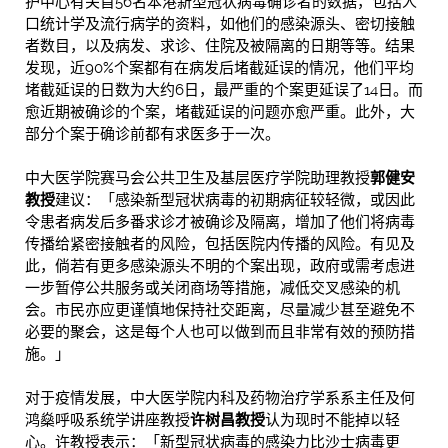
护中心有关首56名本港新型冠状病毒确诊者的数据，包括人
口统计学及流行病学的资料，如他们的感染源头、密切接触
者数目，以及病发、求诊、住院及被隔离的日期等等。结果
发现，近90%个案都有在病发后堵截延误的情况，他们平均
堵截延误的日数为大约6日，最严重的个案更延误了14日。而
愈近期被确诊的个案，堵截延误的问题亦愈严重。此外，大
部分个案于确诊前都有求医多于一次。
中大医学院赛马会公共卫生及基层医疗学院助理教授
郭健安
教授
建议：「感染新型冠状病毒的初期病征较轻微，或因此
令患者病发后多番求诊才被确诊及隔离，增加了他们将病毒
传播给紧密接触者的风险，包括医院内传播的风险。有见及
此，倘若有更多感染源头不明的个案出现，政府或需考虑进
一步暂停公共服务或关闭商场等措施，减低交叉感染的机
会。市民亦应更谨慎地保持社交距离，尽量减少甚至避免不
必要的聚会，这是每个人也可以做到而且非常有效的预防措
施。」
对于疫情发展，中大医学院内科及药物治疗学系系主任及何
鸿燊呼吸系统学讲座教授
许树昌教授
认为现时不能掉以轻
心。许教授表示：「新型冠状病毒的感染力比沙士病毒更