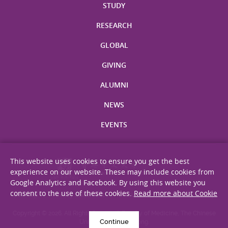
STUDY
RESEARCH
GLOBAL
GIVING
ALUMNI
NEWS
EVENTS
This website uses cookies to ensure you get the best
experience on our website. These may include cookies from
Google Analytics and Facebook. By using this website you
consent to the use of these cookies.
Read more about Cookie
Site Map
Privacy Statement
Disclaimer
Web Accessibility
Copyright © 2026. All Rights Reserved. Faculty of Medicine, The Chinese
Continue
University of Hong Kong.