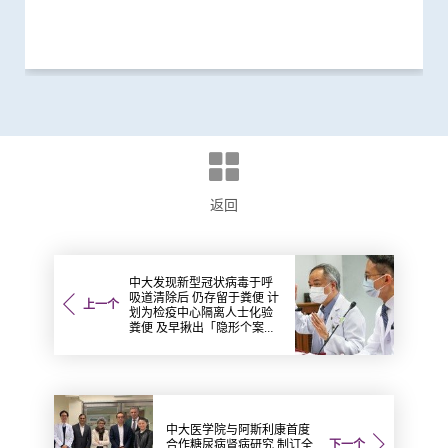
研究
研究
研究
研究
研究
研究
研究
健康推广计划
研究
研究
研究
研究
研究
研究
研究
研究
国际合作
研究
研究
研究
健康推广计划
研究
研究
研究
研究
研究
研讨会
外科创新技术
研讨会
研究
医学教育
医学教育
健康推广计划
健康推广计划
研讨会
研究
研究
健康推广计划
研究
研究
研究
研究
健康推广计划
研究
研究
研究
医学教育
研究
研究
研究
研究
研究
研究
研究
研究
健康推广计划
研究
研究
研究
研究
研究
研究
研究
国际合作
健康推广计划
研究
研究
研究
研究
临床服务
研究
研究
研究
研究
研究
研究
研究
研究
研究
研究
研究
研究
研究
研究
研究
研究
研究
研究
研究
研究
研究
研究
研究
研究
研究
研讨会
健康推广计划
研究
返回
中大发现新型冠状病毒于呼
吸道清除后 仍存留于粪便 计
上一个
划为检疫中心隔离人士化验
粪便 及早揪出「隐形个案」
减社区传播风险
中大医学院与阿斯利康首度
合作糖尿病肾病研究 制订全
下一个