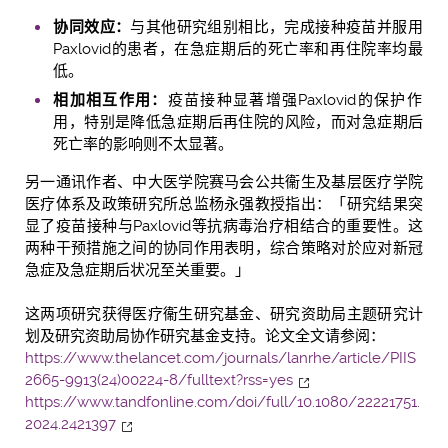
协同效应：
与其他研究组别相比，完成接种疫苗并服用
Paxlovid的患者，在急症期后的死亡率和再住院率均最
低。
相加相互作用：
疫苗接种显著增强Paxlovid的保护作
用，特别是降低急症期后再住院的风险，而对急症期后
死亡率的影响则不太显著。
另一通讯作者、中大医学院赛马会公共衞生及基层医疗学院
医疗体系及政策研究所总监杨永强教授指出：「研究结果突
显了疫苗接种与Paxlovid等抗病毒治疗相结合的重要性。这
两种干预措施之间的协同作用表明，综合策略对於应对新冠
急症及急症期后状况至关重要。」
这两项研究获得医疗衞生研究基金、研究资助局主题研究计
划及研究资助局协作研究基金支持。论文全文请参阅：
https://www.thelancet.com/journals/lanrhe/article/PIIS
2665-9913(24)00224-8/fulltext?rss=yes
https://www.tandfonline.com/doi/full/10.1080/22221751.
2024.2421397