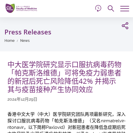
d
Skip
Searc
to
Tog
main
me
Start
content
main
Press Releases
content
Home
News
中大医学院研究显示口服抗病毒药物
「帕克斯洛维德」可将免疫力弱患者
的新冠后死亡风险降低42% 并揭示
其与疫苗接种产生协同效应
2024年12月29日
香港中文大学（中大）医学院研究团队两项最新研究，深入
探讨口服抗病毒药物「帕克斯洛维德」（又名nirmatrelvir-
ritonavir，以下简称Paxlovid）对新冠患者在降低急症期后死