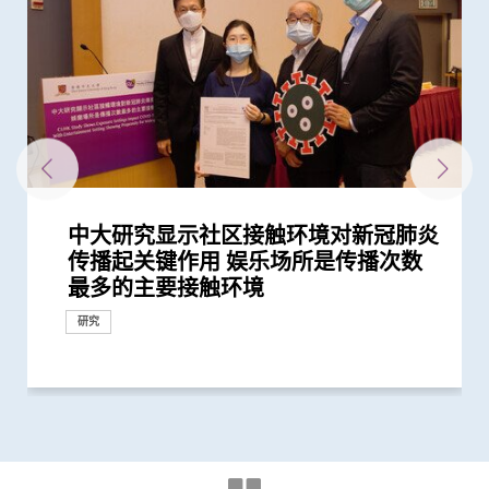
中大研究显示社区接触环境对新冠肺炎
中大汇聚逾200位区域专家 探讨私人医
「赛马会共建健康家庭计划」开展第二
逾140位来自八个国家及地区代表云集
中大研究显示口服抗病毒药物「帕克斯
中大分析文字报告发现新冠症状会随病
中大研究估算在本港新冠Omicron病
200多位亚太区公共衞生界代表云集中
新冠疫苗复必泰及科兴引发之「T细胞
中大研究显示新冠风土化期间市民愿意
中大医学院开展「赛马会共建健康家庭
中大研究建议本港安老院舍应维持现有
中大港大研究发现新冠口服药可降低住
中大成功开发实时生物信息平台评估新
港大及中大医学院联合研究发现已接种
中大医学院调查发现 仅4分之1未接种
中大医学院推算全港约有二万名未被发
中大医学院调查发现政府在推动新冠疫
香港中文大学健康公平研究所成立 发
中大招募三千港人 侦查隐性新冠感染
中大医学院公布「2019新型冠状病毒社
中大医学院杨永强教授在莫庆尧访问学
中大医学院全球研究揭示头颈癌发病风
中大与香港消防处签署备忘录 合办必
赛马会 We WATCH 优活健康计划 优活
中大完成全球首个分析温度对人体近
中大举办「健康校园论坛」推广跨界别
中大医学院研究发现 城市发展及生活
中大与东南亚及英国学府共同研究 为
中大与欧美合作伙伴共同领导国际研究
中大成功研发精准计算模型 准确预测
中大举办「健康校园论坛」推广学童精
中大医学院发现良性前列腺增生患者感
中大医学院研发的SIM01微生态配方有
中大推出「赛马会 We WATCH 优活健
中大研究显示香港人虽长寿但老年残疾
中大医学院发现可预测新冠疫苗长期药
中大研究发现香港儿童近视率创新高
中大威院研究证实新冠抗病毒药适用於
研究揭示在怀孕期间感染2019冠状病毒
中大证实「医健通」健康管理功能有助
中大研究证实新冠口服药有效降低院舍
中大医学院大型临床研究证实口服微胶
中大医学院进行亚洲最大型长新冠研究
中大发现间皮瘤的女性发病率上升 高
中大发现原发性脑癌的年轻男性发病率
港大及中大医学院联合研究证实 吸烟
中大医学院开展「赛马会痛『正』能量
大型临床研究证中大肠道微生态配方
中大医学院获医管局支持开展香港首个
本港儿童疫情期间生活习惯全线失守
中大研究发现接种疫苗加强剂有效提高
中大发现霍奇金淋巴癌发病率以亚洲升
中大研究显示第三剂疫苗是高危群组抵
中大临床研究中心与中大医院合作 进
中大医学院全球首证有「长新冠型肠道
中大医学院研究显示新冠康复者有较高
中大医学院联同九龙城民政事务处举办
港大及中大医学院联合研究发现 吸烟
中大港大干细胞研究揭示新冠病毒诱发
中大研究发现肠道微生态失衡与「长新
中大医学院发现东亚地区肺癌发病率及
一月七日起重启部分严谨社交距离措施
港大及中大医学院联合研究发现 第三
港大及中大医学院联合研究发现 新型
中大港大联合研究发现「青春双歧杆
中大研究揭示新冠肺炎患者急性肾损伤
中大研究显示订立标准的实验设置有助
中大发现新冠疫情期间本港学童近视发
中大与港大医学院带领国际科研团队发
中大研发电脑演算平台 创新通过基因
中大研究显示新冠病毒抗体可经母体传
中大医学院研究指幼儿成为新冠病毒
中大医学院研究指出优化肠道微生态有
中大医学院与海外外科专家联合建议
中大研究显示空气污染地区居住者 可
中大发现新冠患者的肠道内缺乏可调节
中大成功研发「全自动视网膜图像分
中大证实以鼻纸条采集鼻液样本检测新
四成港人肠道微生态失衡情况与新冠患
中大医学院研究显示吸烟为全球膀胱癌
中大医学院发现胰脏癌有全球上升及年
中大证新冠婴孩患者粪便带病毒 可成
本港新冠肺炎死亡个案绝大部分为60岁
中大研究显示新冠肺炎患者常见有肝脏
中大发现糖尿病或为感染新冠肺炎高危
中大医学院领导的调查显示 全球泌尿
中大全球首证新冠患者肠道微生态现失
中大医学院为机场抵港人士提供免费粪
中大发现新型冠状病毒于呼吸道清除后
香港中文大学赛马会长者痛症缓解计划
响应世界高血压日 中大推动「全民关
香港中文大学 – 埃克塞特大学环境持续
「香港中文大学敬霆静观研究与培训中
中大研究揭示子宫颈癌疫苗接种计划的
中大研究显示「行为激活及静观结合疗
中大进行亚洲首项家居清洁剂对儿童健
中大研究发现本地每5名口咽癌患者1人
香港中文大学全球卫生中心杰出讲座系
香港中文大学全球卫生中心杰出讲座系
中大成功研发全自动化视网膜图像分析
中大「环保新思维」系列 中大建议香
中大促请单车使用者佩戴头盔及其他防
(只提供英文版本) Opening
CCOU灾害与人道救援研究所成立典礼
中大「环保新思维」系列 研究发现本
传播起关键作用 娱乐场所是传播次数
疗保险如何推动全民健康覆盖
阶段 加强支援本港多元族裔社群精神
中大 探讨私人医疗保险在亚太地区医
洛维德」可降低新冠住院患者急症期后
毒变异及疫苗接种情况改变 并证实人
毒流行期间 半数感染个案未被发现
大 探讨疫后医疗系统和社区抗疫力
反应」可有效预防不同新冠病毒变异株
继续戴口罩及用酒精消毒液洁手 但接
计划」 助少数族裔提升健康管理能力
防疫措施
院患者死亡风险近八成 并可显著减低
冠疫苗效用 针对变异病毒 准确度达
疫苗人士 在感染新型冠状病毒变异株
新冠疫苗人士有意於未来半年接种 必
现新冠感染者 研究证实本港所有疫苗
苗接种上扮演最重要角色
布本港住屋负担能力对身心健康的影响
拆解防疫关键
区研究」结果
人讲座谈「善终治疗」
险存在地域差异 本港整体发病率高於
修学科 为公共衞生和体育运动人才赋
健康国际会议 引领生活方式医学 社区
3,000种血浆蛋白影响的研究 发现超过
身心健康计划 及早加强学童抗逆力
方式或会增加气管癌发病风险 宜加强
大型语言模型在公共衞生研究中的角色
为自闭症患者男女失衡比例带来崭新见
病毒基因进化 助提升流感疫苗功效
神健康 鼓励参照世卫「健康促进学校
染新冠病毒后 泌尿系统出现并发症风
效纾缓新冠后遗症 研究结果刚发表於
康计划」全港首次采用「生活方式医
问题严重 地区间存在显著社会经济不
效的肠道微生物和代谢物标记
新冠疫情后六岁儿童患近视人数倍增
严重肾病患者
病 如何对胎盘造成不良影响
糖尿病自我管理
长者五成入院风险及防止病情恶化
囊活菌配方SIM01有效纾缓新冠后遗症
推算生殖系统徵状如性功能障碍困扰逾
收入国家的发病率较高
上升 以高收入国家的升幅较为显著
及肥胖令患上重症新冠肺炎的风险增加
计划」 引入创新痛症管理方法 连系社
(SIM01) 能减新冠及其他细菌和病毒感
大型长新冠研究 协助政府策划更全面
疫下儿童超重和肥胖比率增近两倍 疫
母乳中新冠病毒抗体 保护年幼婴儿
幅最为显著 本港男士发病率上升幅度
抗新冠病毒感染的关键
行香港首个专为新冠肺炎研发的口服药
微生态」利用肠道微生态可准确预测、
风险出现干眼症
社区学童疫苗接种计划 目标为2,000名
增加患上新冠肺炎的风险
血管炎症新机制
冠」息息相关
死亡率冠绝全球
后的香港疫情估算
剂复必泰疫苗能提供足够抗体 抵抗新
冠状病毒变异株 Omicron 可大幅减低
菌」可加强新冠疫苗成效
的新机制和治疗方法
确保新冠病毒核酸检测表现
病率为疫情前2.5倍 研究指减少户外活
现丙肝药物可治新冠肺炎
数据实时评估疫苗功效
至胎儿
「隐形传播者」的风险不容忽视 病毒
望提升新冠疫苗安全及成效
新冠患者将手术延后七星期以减低死亡
安全地透过定期运动预防罹患糖尿病
免疫力的益菌 八成新冠患者出现「长
析」技术计算自闭症风险 可用於自闭
冠肺炎安全、简易及准确度高 适用於
者类似 中大研发「微生态免疫力配
主因 联同多国专家制订「经尿道膀胱
轻化趋势 女性上升幅度较高
隐形传播者 成立新冠病毒检测中心 致
或以上 中大率领国际专家共同制定策
受损问题 建议监测患者肝功能 及早发
因素 研究有助了解病毒致病潜在机制
科服务因新冠病毒大流行而被严重推迟
衡状况 成功研发益生菌配方平衡肠道
便检测服务 首阶段以儿童及婴孩为目
仍存留于粪便 计划为检疫中心隔离人
初步数据显示九成受访长者有两个或以
注血压月」 呼吁大众关注血压
与应变联合研究中心 进行亚洲首个
心」成立
成功关键
法」有助降低重性抑郁症风险
康影响的全面流行病学研究 发现经常
感染HPV病毒 推公众筛查以了解口腔感
列： Public Health England理念及应
列： 南非国家卫生部部长分享伊波拉
系统 有助糖尿病患者预防中风
港新空气质素指标不应忽视粗颗粒污染
护措施 以减轻意外引致的脑创伤
Ceremony of International
今日顺利举行
港车辆排放二氧化氮比例有增加趋势
最多的主要接触环境
健康
疗系统的策略角色
死亡和出现后遗症的风险
工智能大型语言模型有助传染病研究
引起的严重疾病
种新冠疫苗加强剂意愿偏低
门诊患者入院率近九成
95%
Omicron后能对不同的新冠病毒变异...
须尽快增加接种诱因
接种者均产生中和抗体 呼吁透过接种...
研究结果
全球平均水平 全球女性发病风险趋升
能
推动健康老龄化
八成与「血压上升」或「缺血性心脏...
健康教育
带来崭新见解
解
框架」 支援构建健康校园
险可高达五倍
国际权威医学期刊 《刺针传染病学》
学」 助中年人预防慢性疾病
平等状况
低浓度阿托品眼药水结合红光疗法研...
40万港人
65%至81%
区支援服务
染风险
的长新冠医疗服务
后抗拒「重回正轨」
全球之冠
物临床研究
诊断及治疗「长新冠」
市民接种新冠疫苗
型冠状病毒变异株Omicron
复必泰疫苗的病毒中和能力
动时间及增加使用电子产品为主因
载量及带活性病毒的比例偏高 持续带...
风险
新冠」症状 肠道微生态失衡成关键
症筛查 及早为患者提供治疗
不同年龄层 提倡广泛使用以达更佳疫...
方」证有效促进新冠患者康复 有望提...
肿瘤整块切除术」的临床指引
力为婴幼儿作粪便检测
略 照顾长者及认知障碍症患者
现病情恶化
微生态 有望增强免疫力
标 助揪出感染新型冠状病毒「隐形个...
士化验粪便 及早揪出「隐形个案」减...
上疼痛部位
「蓝色空间对身心健康」研究 发现「...
使用家居清洁剂可增加引发儿童鼻炎...
染HPV情况
对公共卫生危机经验分享
疫情对南非及非洲大陆的影响
物
Conference on Global Health and...
或与政府推行柴油改善计划有关
研讨会
研究
研讨会
捐款
研究
研究
研究
研究
研讨会
健康推广计划
研究
研究
研究
研究
研究
研究
研究
研究
研究
研究
研究
研究
研究
研究
研究
研究
研究
研究
研究
研究
研究
研究
研究
研究
研究
研究
研究
研究
健康推广计划
研究
研究
研究
研究
研究
教育
研究
健康推广计划
健康推广计划
研究
研究
研究
研究
研究
研究
研究
研究
研究
研究
研究
医学教育
健康推广计划
研究
研究
研究
研究
健康推广计划
研究
研究
健康推广计划
研究
研究
研究
研究
研究
研究
研究
研究
研究
研究
研究
健康推广计划
研究
研究
研究
研究
国际合作
研究
研究
研究
研究
研究
研究
研究
研究
研究
临床服务
研究
健康推广计划
研究
研究
研究
研讨会
外科创新技术
研究
研讨会
研究