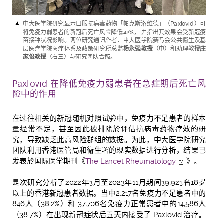
中大医学院研究显示口服抗病毒药物「帕克斯洛维德」
（
Paxlovid
）
可
将免疫力弱患者的新冠后死亡风险降低42%， 并指出其效果会受新冠疫
苗接种状况影响。两位研究通讯作者、中大医学院赛马会公共衞生及基
层医疗学院医疗体系及政策研究所总监
杨永强教授
（中）和助理教授
庄
家俊教授
（右三）与研究团队合照。
Paxlovid
在降低免疫力弱患者在急症期后死亡风
险中的作用
在过往相关的新冠随机对照试验中，免疫力不足患者的样本
量经常不足，甚至因此被排除於评估抗病毒药物疗效的研
究，导致缺乏此高风险群组的数据。为此，中大医学院研究
团队利用香港医管局和衞生署的现实数据进行分析，结果已
发表於国际医学期刊《
The Lancet Rheumatology
》。
是次研究分析了2022年3月至2023年11月期间39,923名18岁
以上的香港新冠患者数据。当中2,217名免疫力不足患者中的
846人（38.2%）和 37,706名免疫力正常患者中的14,586人
（38.7%）在出现新冠症状后五天内接受了 Paxlovid 治疗。