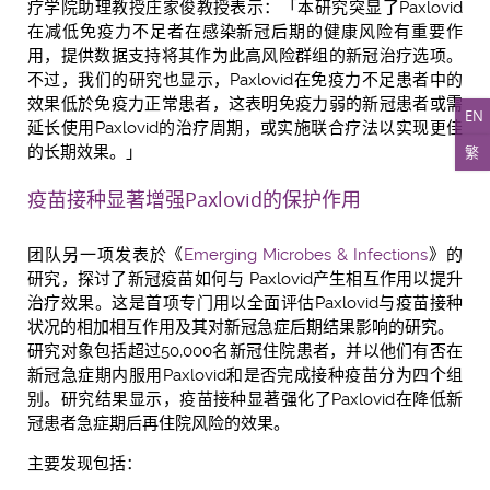
疗学院助理教授庄家俊教授表示：「本研究突显了Paxlovid
在减低免疫力不足者在感染新冠后期的健康风险有重要作
用，提供数据支持将其作为此高风险群组的新冠治疗选项。
不过，我们的研究也显示，Paxlovid在免疫力不足患者中的
效果低於免疫力正常患者，这表明免疫力弱的新冠患者或需
EN
延长使用Paxlovid的治疗周期，或实施联合疗法以实现更佳
繁
的长期效果。」
疫苗接种显著增强Paxlovid的保护作用
团队另一项发表於《
Emerging Microbes & Infections
》的
研究，探讨了新冠疫苗如何与 Paxlovid产生相互作用以提升
治疗效果。这是首项专门用以全面评估Paxlovid与疫苗接种
状况的相加相互作用及其对新冠急症后期结果影响的研究。
研究对象包括超过50,000名新冠住院患者，并以他们有否在
新冠急症期内服用Paxlovid和是否完成接种疫苗分为四个组
别。研究结果显示，疫苗接种显著强化了Paxlovid在降低新
冠患者急症期后再住院风险的效果。
主要发现包括：