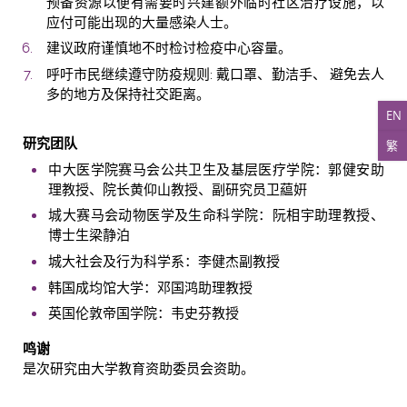
预备资源以便有需要时兴建额外临时社区治疗设施，以
应付可能出现的大量感染人士。
建议政府谨慎地不时检讨检疫中心容量。
呼吁市民继续遵守防疫规则: 戴口罩、勤洁手、 避免去人
多的地方及保持社交距离。
EN
研究团队
繁
中大医学院赛马会公共卫生及基层医疗学院：郭健安助
理教授、院长黄仰山教授、副研究员卫藴姸
城大赛马会动物医学及生命科学院：阮相宇助理教授、
博士生梁静泊
城大社会及行为科学系：李健杰副教授
韩国成均馆大学：邓国鸿助理教授
英国伦敦帝国学院：韦史芬教授
鸣谢
是次研究由大学教育资助委员会资助。