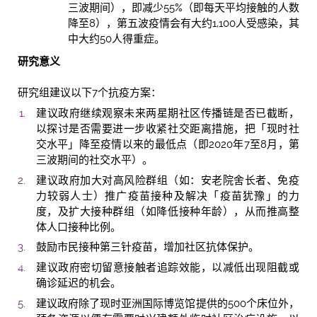
三波期间），即减少55%（即每天平均接触的人数
降至8），第五波疫情会有大约1,100人受感染，其
中大约50人得重症。
研究意义
研究组建议以下7个抗疫方案：
建议政府继续观察未来两星期社区传播链是否已截断，
以探讨是否需要进一步收紧社交距离措施，把「现时社
交水平」降至疫情以来的最低点（即2020年7至8月，第
三波期间的社交水平）。
建议政府加大对高风险群组（如：安老院舍长者、免疫
力较弱人士）推广疫苗接种及解决「疫苗犹豫」的力
度，及扩大接种群组（如降低接种年龄），从而推高整
体人口接种比例。
鼓励市民接种第三针疫苗，增加社区抗体保护。
建议政府密切留意接触者追踪效能，以减低出现阻截或
确诊延迟的机会。
建议政府除了现时亚洲国际博览馆提供的500个床位外，