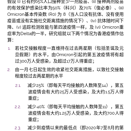
假设 (i) 已有约65%人口接种至少一剂疫苗、(ii) 接种两剂疫苗
的有效保护感染比率为50%（科兴）及70%（復必泰）、(iii)
Omicron基本传染数 (R0) 为 8（当人口没有抗体、没有使用
疫苗或没有实施社交距离措施的情况下）、(iv) 抗体随时间下
降、(v) 追踪检测效能与第四波疫情一样，及 (vi) Omicron重
症率为Delta的一半，研究组就以下两个情况为香港疫情作估
算：
若社交接触程度一直维持在过去两星期（包括圣诞及元
旦假期）的水平，由Omicron引起的第五波疫情将有超
过300万人受感染，及超过17万人得重症；
由一月七日起生效的收紧社交距离措施，以致社交接触
程度较过去两星期的水平
减少25%（即每天平均接触的人数降至14），第五
波疫情会有大约25万人受感染，及大约1.5万人得
重症；
减少40%（即每天平均接触的人数降至11），第五
波疫情会有大约1.25万人受感染，及大约700人得
重症；
减少到疫情以来的最低点（即2020年7至8月的第