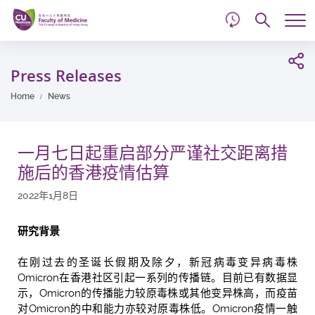
d
Skip
Searc
to
Tog
main
me
Start
content
main
Press Releases
content
Home
News
一月七日起重启部分严谨社交距离措
施后的香港疫情估算
2022年1月8日
研究背景
在刚过去的圣诞长假期及除夕，新冠病毒变异病毒株
Omicron在香港社区引起一系列的传播链。目前已有数据显
示，Omicron的传播能力较原毒株或其他变异株高，而疫苗
对Omicron的中和能力亦较对原毒株低。Omicron疫情一触