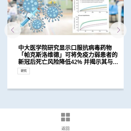
中大医学院研究显示口服抗病毒药物
中大研究显示口服抗病毒药物「帕克斯
中大分析文字报告发现新冠症状会随病
中大医学院发现良性前列腺增生患者感
中大研究估算在本港新冠Omicron病
中大医学院研发的SIM01微生态配方有
中大医学院发现可预测新冠疫苗长期药
中大研究发现香港儿童近视率创新高
中大威院研究证实新冠抗病毒药适用於
研究揭示在怀孕期间感染2019冠状病毒
新冠疫苗复必泰及科兴引发之「T细胞
中大研究证实新冠口服药有效降低院舍
中大医学院大型临床研究证实口服微胶
中大研究显示新冠风土化期间市民愿意
中大医学院进行亚洲最大型长新冠研究
港大及中大医学院联合研究证实 吸烟
大型临床研究证中大肠道微生态配方
中大研究建议本港安老院舍应维持现有
中大港大研究发现新冠口服药可降低住
中大成功开发实时生物信息平台评估新
中大医学院获医管局支持开展香港首个
本港儿童疫情期间生活习惯全线失守
中大研究发现接种疫苗加强剂有效提高
中大研究显示第三剂疫苗是高危群组抵
港大及中大医学院联合研究发现已接种
中大临床研究中心与中大医院合作 进
中大医学院全球首证有「长新冠型肠道
中大医学院研究显示新冠康复者有较高
中大医学院联同九龙城民政事务处举办
港大及中大医学院联合研究发现 吸烟
中大港大干细胞研究揭示新冠病毒诱发
中大研究发现肠道微生态失衡与「长新
港大及中大医学院联合研究发现 第三
港大及中大医学院联合研究发现 新型
中大港大联合研究发现「青春双歧杆
中大研究揭示新冠肺炎患者急性肾损伤
中大研究显示订立标准的实验设置有助
中大发现新冠疫情期间本港学童近视发
中大医学院调查发现 仅4分之1未接种
中大医学院推算全港约有二万名未被发
中大与港大医学院带领国际科研团队发
中大研究显示新冠病毒抗体可经母体传
中大医学院研究指幼儿成为新冠病毒
中大医学院研究指出优化肠道微生态有
中大医学院与海外外科专家联合建议
中大发现新冠患者的肠道内缺乏可调节
中大医学院调查发现政府在推动新冠疫
中大证实以鼻纸条采集鼻液样本检测新
四成港人肠道微生态失衡情况与新冠患
中大研究显示社区接触环境对新冠肺炎
中大证新冠婴孩患者粪便带病毒 可成
本港新冠肺炎死亡个案绝大部分为60岁
中大研究显示新冠肺炎患者常见有肝脏
中大发现糖尿病或为感染新冠肺炎高危
中大医学院领导的调查显示 全球泌尿
中大全球首证新冠患者肠道微生态现失
中大招募三千港人 侦查隐性新冠感染
中大医学院为机场抵港人士提供免费粪
中大发现新型冠状病毒于呼吸道清除后
中大医学院公布「2019新型冠状病毒社
「帕克斯洛维德」可将免疫力弱患者的
洛维德」可降低新冠住院患者急症期后
毒变异及疫苗接种情况改变 并证实人
染新冠病毒后 泌尿系统出现并发症风
毒流行期间 半数感染个案未被发现
效纾缓新冠后遗症 研究结果刚发表於
效的肠道微生物和代谢物标记
新冠疫情后六岁儿童患近视人数倍增
严重肾病患者
病 如何对胎盘造成不良影响
反应」可有效预防不同新冠病毒变异株
长者五成入院风险及防止病情恶化
囊活菌配方SIM01有效纾缓新冠后遗症
继续戴口罩及用酒精消毒液洁手 但接
推算生殖系统徵状如性功能障碍困扰逾
及肥胖令患上重症新冠肺炎的风险增加
(SIM01) 能减新冠及其他细菌和病毒感
防疫措施
院患者死亡风险近八成 并可显著减低
冠疫苗效用 针对变异病毒 准确度达
大型长新冠研究 协助政府策划更全面
疫下儿童超重和肥胖比率增近两倍 疫
母乳中新冠病毒抗体 保护年幼婴儿
抗新冠病毒感染的关键
疫苗人士 在感染新型冠状病毒变异株
行香港首个专为新冠肺炎研发的口服药
微生态」利用肠道微生态可准确预测、
风险出现干眼症
社区学童疫苗接种计划 目标为2,000名
增加患上新冠肺炎的风险
血管炎症新机制
冠」息息相关
剂复必泰疫苗能提供足够抗体 抵抗新
冠状病毒变异株 Omicron 可大幅减低
菌」可加强新冠疫苗成效
的新机制和治疗方法
确保新冠病毒核酸检测表现
病率为疫情前2.5倍 研究指减少户外活
新冠疫苗人士有意於未来半年接种 必
现新冠感染者 研究证实本港所有疫苗
现丙肝药物可治新冠肺炎
至胎儿
「隐形传播者」的风险不容忽视 病毒
望提升新冠疫苗安全及成效
新冠患者将手术延后七星期以减低死亡
免疫力的益菌 八成新冠患者出现「长
苗接种上扮演最重要角色
冠肺炎安全、简易及准确度高 适用於
者类似 中大研发「微生态免疫力配
传播起关键作用 娱乐场所是传播次数
隐形传播者 成立新冠病毒检测中心 致
或以上 中大率领国际专家共同制定策
受损问题 建议监测患者肝功能 及早发
因素 研究有助了解病毒致病潜在机制
科服务因新冠病毒大流行而被严重推迟
衡状况 成功研发益生菌配方平衡肠道
拆解防疫关键
便检测服务 首阶段以儿童及婴孩为目
仍存留于粪便 计划为检疫中心隔离人
区研究」结果
新冠后死亡风险降低42% 并揭示其与...
死亡和出现后遗症的风险
工智能大型语言模型有助传染病研究
险可高达五倍
国际权威医学期刊 《刺针传染病学》
低浓度阿托品眼药水结合红光疗法研...
引起的严重疾病
种新冠疫苗加强剂意愿偏低
40万港人
65%至81%
染风险
门诊患者入院率近九成
95%
的长新冠医疗服务
后抗拒「重回正轨」
Omicron后能对不同的新冠病毒变异...
物临床研究
诊断及治疗「长新冠」
市民接种新冠疫苗
型冠状病毒变异株Omicron
复必泰疫苗的病毒中和能力
动时间及增加使用电子产品为主因
须尽快增加接种诱因
接种者均产生中和抗体 呼吁透过接种...
载量及带活性病毒的比例偏高 持续带...
风险
新冠」症状 肠道微生态失衡成关键
不同年龄层 提倡广泛使用以达更佳疫...
方」证有效促进新冠患者康复 有望提...
最多的主要接触环境
力为婴幼儿作粪便检测
略 照顾长者及认知障碍症患者
现病情恶化
微生态 有望增强免疫力
标 助揪出感染新型冠状病毒「隐形个...
士化验粪便 及早揪出「隐形个案」减...
研究
研究
研究
研究
研究
研究
研究
研究
研究
研究
研究
研究
研究
研究
研究
研究
研究
研究
研究
研究
研究
研究
研究
研究
研究
研究
研究
研究
研究
研究
研究
研究
研究
研究
研究
研究
研究
研究
研究
研究
研究
研究
健康推广计划
研究
研究
研究
研究
研究
研究
国际合作
研究
研究
研究
研究
研究
研究
研究
研究
临床服务
研究
返回