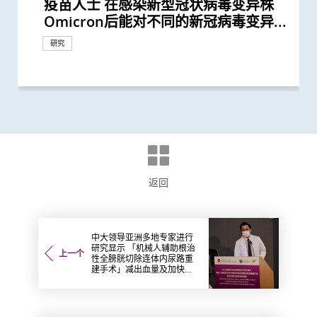
疫苗人士 在感染新型冠状病毒变异株
现丙肝药物可治新冠肺炎
毒流行期间 半数感染个案未被发现
反应」可有效预防不同新冠病毒变异株
及肥胖令患上重症新冠肺炎的风险增加
增加患上新冠肺炎的风险
血管炎症新机制
仍存留于粪便 计划为检疫中心隔离人
区研究」结果
「帕克斯洛维德」可将免疫力弱患者的
洛维德」可降低新冠住院患者急症期后
毒变异及疫苗接种情况改变 并证实人
染新冠病毒后 泌尿系统出现并发症风
效纾缓新冠后遗症 研究结果刚发表於
效的肠道微生物和代谢物标记
新冠疫情后六岁儿童患近视人数倍增
严重肾病患者
病 如何对胎盘造成不良影响
长者五成入院风险及防止病情恶化
囊活菌配方SIM01有效纾缓新冠后遗症
继续戴口罩及用酒精消毒液洁手 但接
推算生殖系统徵状如性功能障碍困扰逾
(SIM01) 能减新冠及其他细菌和病毒感
防疫措施
院患者死亡风险近八成 并可显著减低
冠疫苗效用 针对变异病毒 准确度达
大型长新冠研究 协助政府策划更全面
疫下儿童超重和肥胖比率增近两倍 疫
母乳中新冠病毒抗体 保护年幼婴儿
抗新冠病毒感染的关键
行香港首个专为新冠肺炎研发的口服药
微生态」利用肠道微生态可准确预测、
风险出现干眼症
社区学童疫苗接种计划 目标为2,000名
冠」息息相关
后的香港疫情估算
冠状病毒变异株 Omicron 可大幅减低
菌」可加强新冠疫苗成效
的新机制和治疗方法
确保新冠病毒核酸检测表现
病率为疫情前2.5倍 研究指减少户外活
新冠疫苗人士有意於未来半年接种 必
现新冠感染者 研究证实本港所有疫苗
至胎儿
「隐形传播者」的风险不容忽视 病毒
望提升新冠疫苗安全及成效
新冠患者将手术延后七星期以减低死亡
免疫力的益菌 八成新冠患者出现「长
苗接种上扮演最重要角色
冠肺炎安全、简易及准确度高 适用於
者类似 中大研发「微生态免疫力配
传播起关键作用 娱乐场所是传播次数
隐形传播者 成立新冠病毒检测中心 致
或以上 中大率领国际专家共同制定策
受损问题 建议监测患者肝功能 及早发
因素 研究有助了解病毒致病潜在机制
科服务因新冠病毒大流行而被严重推迟
衡状况 成功研发益生菌配方平衡肠道
拆解防疫关键
便检测服务 首阶段以儿童及婴孩为目
手术后较易出现心血管问题 吁手术前
会 以「承传．创新」为题 探讨服务发
因组学研究 免费为百名本地病人提供
满意 可处理半数公立医院成人个案 大
会 「纾缓治疗普及化：共创前路为未
会 探讨香港纾缓治疗服务的机遇及挑
症」患者生活模式研究 证实个人化辅
评论新沙士文章 强调医院感染控制措
合胞病毒和流感病毒可致命
会 重点探讨老年癌症病人的纾缓治疗
人员研讨会」 回顾与前瞻 提升防治
新基因标记
情况
Omicron后能对不同的新冠病毒变异...
引起的严重疾病
65%至81%
士化验粪便 及早揪出「隐形个案」减...
新冠后死亡风险降低42% 并揭示其与...
死亡和出现后遗症的风险
工智能大型语言模型有助传染病研究
险可高达五倍
国际权威医学期刊 《刺针传染病学》
低浓度阿托品眼药水结合红光疗法研...
种新冠疫苗加强剂意愿偏低
40万港人
染风险
门诊患者入院率近九成
95%
的长新冠医疗服务
后抗拒「重回正轨」
物临床研究
诊断及治疗「长新冠」
市民接种新冠疫苗
复必泰疫苗的病毒中和能力
动时间及增加使用电子产品为主因
须尽快增加接种诱因
接种者均产生中和抗体 呼吁透过接种...
载量及带活性病毒的比例偏高 持续带...
风险
新冠」症状 肠道微生态失衡成关键
不同年龄层 提倡广泛使用以达更佳疫...
方」证有效促进新冠患者康复 有望提...
最多的主要接触环境
力为婴幼儿作粪便检测
略 照顾长者及认知障碍症患者
现病情恶化
微生态 有望增强免疫力
标 助揪出感染新型冠状病毒「隐形个...
进行睡眠窒息症评估以减风险
展及未来挑战
分析
幅缩减八成轮候时间
来」
战
导疗程有效减轻病情
施对控制疫情极为重要
传染病工作
研究
研究
研究
研究
研究
研究
研究
研究
研究
研究
研究
研究
研究
研究
研究
研究
研究
研究
研究
研究
研究
研究
研究
研究
研究
研究
研讨会
研究
研究
研究
研究
研究
研究
研究
研究
研究
研究
研究
研究
研究
研究
研究
研究
研究
研究
研究
研究
研究
健康推广计划
研究
研究
研究
研究
研究
国际合作
研究
研究
研究
研究
研究
研究
研究
研究
临床服务
研究
研讨会
研究
研究
研讨会
研讨会
研究
研究
研讨会
返回
中大领导亚洲多地专家进行
研究显示 「机械人辅助根治
上一个
性全膀胱切除连体内尿路重
建手术」减出血量及加快术
后痊愈