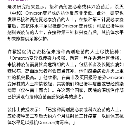
是次研究结果显示，接种两剂复必泰或科兴疫苗后，杀灭
（中和）Omicron变异株的抗体反应非常低。此外，研究也
发现已接种两剂复必泰疫苗的人士，在接种第三针复必泰疫
苗后，其抗体水平足以抵御Omicron变异株；可是已接种两
剂科兴疫苗的人士，在接种第三针科兴疫苗后，其抗体水平
却未能提供足够保护。
许教授促请合资格但未接种两剂疫苗的人士尽快接种：
「Omicron变异株传染力极强，倘若一旦在香港社区传播，
未接种疫苗而属於高危群组的人士，包括长者及长期疾病如
糖尿病、高血压患者将会首当其冲。他们感染病毒并患上重
症的机会极高。」他续指，在南非及英国报称感染Omicron
变异株的人士病情较轻，其实他们均已接种疫苗或曾经感染
病毒（仅在南非而言）。在这两个国家，医院的深切治疗部
已挤满没有接种疫苗而感染病毒的患者。
裴伟士教授表示：「已接种两剂复必泰或科兴疫苗的人士，
应於接种第二剂后大约六个月注射第三针疫苗，以确保其抗
体水平足以抵抗Omicron病毒株。」