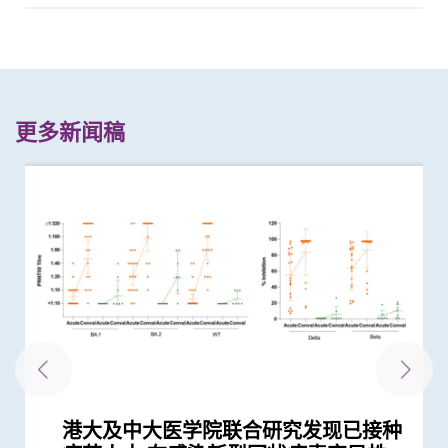
更多新闻稿
港大及中大医学院联合研究发现已接种
中大与港大医学院带领国际科研团队发
中大研究估算在本港新冠Omicron病
新冠疫苗复必泰及科兴引发之「T细胞
港大及中大医学院联合研究证实 吸烟
港大及中大医学院联合研究发现 吸烟
中大港大干细胞研究揭示新冠病毒诱发
中大发现新型冠状病毒于呼吸道清除后
中大医学院公布「2019新型冠状病毒社
中大医学院研究显示口服抗病毒药物
中大研究显示口服抗病毒药物「帕克斯
中大分析文字报告发现新冠症状会随病
中大医学院发现良性前列腺增生患者感
中大医学院研发的SIM01微生态配方有
中大医学院发现可预测新冠疫苗长期药
中大研究发现香港儿童近视率创新高
中大威院研究证实新冠抗病毒药适用於
研究揭示在怀孕期间感染2019冠状病毒
中大研究证实新冠口服药有效降低院舍
中大医学院大型临床研究证实口服微胶
中大研究显示新冠风土化期间市民愿意
中大医学院进行亚洲最大型长新冠研究
大型临床研究证中大肠道微生态配方
中大研究建议本港安老院舍应维持现有
中大港大研究发现新冠口服药可降低住
中大成功开发实时生物信息平台评估新
中大医学院获医管局支持开展香港首个
本港儿童疫情期间生活习惯全线失守
中大研究发现接种疫苗加强剂有效提高
中大研究显示第三剂疫苗是高危群组抵
中大临床研究中心与中大医院合作 进
中大医学院全球首证有「长新冠型肠道
中大医学院研究显示新冠康复者有较高
中大医学院联同九龙城民政事务处举办
中大研究发现肠道微生态失衡与「长新
一月七日起重启部分严谨社交距离措施
港大及中大医学院联合研究发现 新型
中大港大联合研究发现「青春双歧杆
中大研究揭示新冠肺炎患者急性肾损伤
中大研究显示订立标准的实验设置有助
中大发现新冠疫情期间本港学童近视发
中大医学院调查发现 仅4分之1未接种
中大医学院推算全港约有二万名未被发
中大研究显示新冠病毒抗体可经母体传
中大医学院研究指幼儿成为新冠病毒
中大医学院研究指出优化肠道微生态有
中大医学院与海外外科专家联合建议
中大发现新冠患者的肠道内缺乏可调节
中大医学院调查发现政府在推动新冠疫
中大证实以鼻纸条采集鼻液样本检测新
四成港人肠道微生态失衡情况与新冠患
中大研究显示社区接触环境对新冠肺炎
中大证新冠婴孩患者粪便带病毒 可成
本港新冠肺炎死亡个案绝大部分为60岁
中大研究显示新冠肺炎患者常见有肝脏
中大发现糖尿病或为感染新冠肺炎高危
中大医学院领导的调查显示 全球泌尿
中大全球首证新冠患者肠道微生态现失
中大招募三千港人 侦查隐性新冠感染
中大医学院为机场抵港人士提供免费粪
中大发现严重睡眠窒息症未经治疗患者
第十届华人地区医护人员纾缓治疗研讨
中大港大合作开展复发性卵巢癌药物基
中大研究证实家居诊治睡眠窒息症成效
第九届华人地区医护人员纾缓治疗研讨
第八届华人地区医护人员纾缓治疗研讨
中大公布亚洲首项针对肥胖「睡眠窒息
中大医学院许树昌教授于《刺针》发表
中大研究发现成年人及长者感染呼吸道
第六届华人地区医护人员纾缓治疗研讨
中文大学举办「沙士十年 — 医护专业
中大及港大研究团队携手成功发现脑痫
中大公布本港严重人类猪型流感的最新