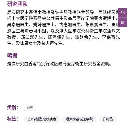
研究团队
是次研究由裴伟士教授及许树昌教授联合领导，团队成员包
EN
括中大医学院赛马会公共衞生及基层医疗学院莫家斌博士、
繁
吴素珊医生、姚婍珊护士、古惠姗医生、陈嘉鹏医生、雷颂
恩医生与陈春可小姐；以及港大医学院公共衞生学院潘烈文
教授、郑武双先生、陈泽佳先生、陆朗希先生、李嘉智先
生、梁咏恩女士及曾志恒先生。
鸣谢
是次研究由香港特别行政区政府医疗衞生研究基金资助。
类别：
研究
标签：
2019新型冠状病毒
港大李嘉诚医学院
许树昌