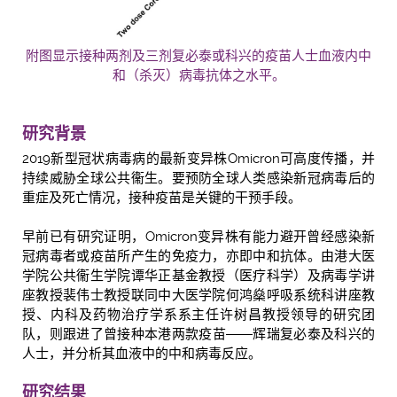
附图显示接种两剂及三剂复必泰或科兴的疫苗人士血液内中
和（杀灭）病毒抗体之水平。
研究背景
2019新型冠状病毒病的最新变异株Omicron可高度传播，并
持续威胁全球公共衞生。要预防全球人类感染新冠病毒后的
重症及死亡情况，接种疫苗是关键的干预手段。
早前已有研究证明，Omicron变异株有能力避开曾经感染新
冠病毒者或疫苗所产生的免疫力，亦即中和抗体。由港大医
学院公共衞生学院谭华正基金教授（医疗科学）及病毒学讲
座教授裴伟士教授联同中大医学院何鸿燊呼吸系统科讲座教
授、内科及药物治疗学系系主任许树昌教授领导的研究团
队，则跟进了曾接种本港两款疫苗――辉瑞复必泰及科兴的
人士，并分析其血液中的中和病毒反应。
研究结果