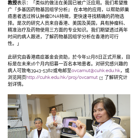
教授
表示：「类似的做法在美国已被广泛应用。我们希望推
广『多基因药物基因组学分析』 在本地的应用，以帮助卵巢
癌患者透过辨认肿瘤DNA特徵，更快速寻找精确的药物选
择。是次的研究人员来自香港、美国及英国，具有肿瘤科、
精准治疗及药物使用三方面的专业知识。我们期望透过两年
时间的病人跟进，了解药物基因组学分析在香港的可行
性。」
此研究由香港癌症基金会资助，於今年12月8日正式开展，目
标是在未来16个月内招募一百名本地患者。对研究感兴趣的
病人可致电3943-5382或电邮至
ovcamut@cuhk.edu.hk
，或
浏览网页
http://cuhk.edu.hk/proj/ovcamut
了解研究计
划详情。