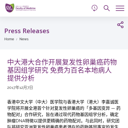
d
Skip
Searc
to
Tog
main
me
Start
content
main
Press Releases
content
Home
News
中大港大合作开展复发性卵巢癌药物
基因组学研究 免费为百名本地病人
提供分析
2017年12月7日
香港中文大学（中大）医学院与香港大学（港大）李嘉诚医
学院将开展全港首个针对复发性卵巢癌的「多基因变异 — 药
物配对」合作研究，旨在通过现代药物基因组学分析，确定
肿瘤DNA特徵以提供更精确的药物配对。与此同时，研究团
队将研究亚洲复发性卵巢癌患者潜在的药物基因事宜的发生