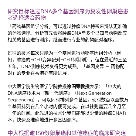
研究目标透过DNA多个基因测序为复发性卵巢癌患
者选择适合药物
「药物基因组学分析」可以透过肿瘤DNA特徵来辨认更准确
的药物选择。分析首先会将肿瘤DNA与多个已知与药物反应
相关的基因进行测序，继而进行专业的药物配对程序。
过往的技术每次只能为一个基因进行药物基因组分析（例
如，肺癌的EGFR变异配对EGFR抑制剂），但在最近的三至
五年，DNA测序技术变得更为成熟，「基因变异 — 药物配
对」的专业在香港亦有所进展。
中大医学院生物医学学院教授
徐国荣教授
表示：「中大的
DNA测序技术为『新一代测序』（Next Generation
Sequencing），可以同时排列多个基因。现时数百以至数万
个基因排列在几个小时内便可完成，在以往则需要几个月至
一年的时间。此先进的技术让我们能够以少量的肿瘤DNA样
本，快速及准确地进行多基因测序。」
中大根据逾150份卵巢癌和其他癌症的临床研究建