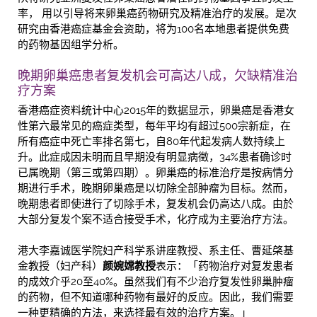
率， 用以引导将来卵巢癌药物研究及精准治疗的发展。是次
研究由香港癌症基金会资助，将为100名本地患者提供免费
的药物基因组学分析。
晚期卵巢癌患者复发机会可高达八成，欠缺精准治
疗方案
香港癌症资料统计中心2015年的数据显示，卵巢癌是香港女
性第六最常见的癌症类型，每年平均有超过500宗新症，在
所有癌症中死亡率排名第七，自80年代起发病人数持续上
升。此症成因未明而且早期没有明显病徵，34%患者确诊时
已属晚期（第三或第四期）。卵巢癌的标准治疗是按病情分
期进行手术，晚期卵巢癌是以切除全部肿瘤为目标。然而，
晚期患者即使进行了切除手术，复发机会仍高达八成。由於
大部分复发个案不适合接受手术，化疗成为主要治疗方法。
港大李嘉诚医学院妇产科学系讲座教授、系主任、曹延棨基
金教授（妇产科）
颜婉嫦教授
表示：「药物治疗对复发患者
的成效介乎20至40%。虽然我们有不少治疗复发性卵巢肿瘤
的药物，但不知道哪种药物有最好的反应。因此，我们需要
一种更精确的方法，来选择最有效的治疗方案。」