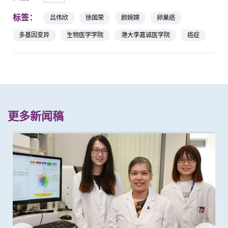
标签：
吕伟欣
徐国荣
颜婉嫦
卵巢癌
多基因变异
生物医学学院
港大李嘉诚医学院
癌症
更多新闻稿