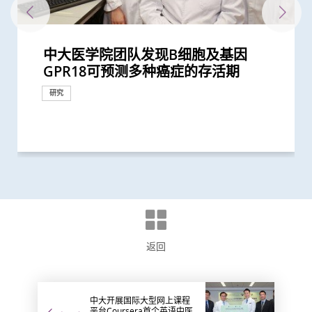
中大医学院团队发现B细胞及基因
中大医学院团队发现一种新型生物标记
中大破解全球最全面的「美国蟑螂」基
中大研究揭开蟎虫进化史 有助加强预
中大成功揭示肿瘤免疫逃脱新机制 开
中大领导团队全球率先破解粉尘蟎基因
中大成功拆解肝癌免疫治疗耐药性机制
中大研究揭示环状RNA乃大脑形成记忆
中大领导国际研究证实内地研发药物
中大医学院研究发现 城市发展及生活
中大成功研发可3D打印的生物活性材
中大城大神经科学专家证实动物拥有数
中大开发与多种癌症相关的纤维母细胞
中大发现全球喉癌发病率呈下降趋势
中大医学院与美国贝勒医学院合作研究
陈德章教授获欧洲肿瘤学会颁发「终身
中大医学院一期临床研究中心成立十周
中大辅助生育技术中心助本港癌症患者
中大研究证实「血浆DNA」筛查能侦测
中大发现小肠癌在全球及本港发病率明
中大发现原发性脑癌的年轻男性发病率
港大及中大医学院联合研究证实 吸烟
中大发现促进关联记忆形成的神经结构
中大破解癌痛秘密 确定新治疗靶点缓
中大全球首证血糖波动不稳的肥胖型糖
中大发现多发性骨髓瘤发病率上升 以
中大发现霍奇金淋巴癌发病率以亚洲升
港大及中大医学院联合研究发现已接种
港大及中大医学院联合研究发现 吸烟
中大港大干细胞研究揭示新冠病毒诱发
中大成功以单细胞分辨率拆解肺癌 揭
港大及中大医学院联合研究发现 第三
中大联同港大及伦敦大学学院破解基因
中大研究发现半数受访儿童癌症康复者
中大与港大医学院带领国际科研团队发
中大发现新方法将肝肿瘤由「冷」转
中大联同理大及西悉尼大学研究发现人
中大发现糖尿病或为感染新冠肺炎高危
中大研究发现引起压力行为反应的大脑
中大医学院与四川大学华西临床医学院
中大将开展最新「细胞治疗」临床研究
中大成功应用混合手术室「经气管微波
李嘉诚基金会启动《爱能助》儿童癌症
莫树锦教授获欧洲肿瘤学会颁发「终身
中大肿瘤学系获国际肺癌研究协会颁发
「中大赛马会齐心防癌计划」启动 免
中大证新治疗方案较常规治疗有效延长
中大研究揭示全球大肠癌发病率有年轻
中大研究发现「认知灵活性」调节机制
中大利用「混合手术室」结合「电磁导
中大率跨国研究证实免疫疗法对晚期鼻
中大研究证「消融化疗栓塞术」有效延
中大研究发现维持体内铁质水平之关键
中大生物医学学院力争成世界领先生物
第十届华人地区医护人员纾缓治疗研讨
中大研究获世界顶尖医学期刊推崇
中大完成二万人「血浆DNA」鼻咽癌筛
中大「蔡永业脑神经科学中心」破解大
中大领导ALK阳性肺腺癌研究证实 新标
中大成功破解鼻咽癌全基因组图谱 突
第九届华人地区医护人员纾缓治疗研讨
中大公布「动脉粥样硬化」形成新发现
中大推全球首项运用「单细胞基因技
中大联同国际专家发现引致脑退化基
第八届华人地区医护人员纾缓治疗研讨
第七届华人地区医护人员纾缓治疗研讨
中大完成经皮穿刺纳米刀动物实验及成
第六届华人地区医护人员纾缓治疗研讨
中大联同七间医院进行亚洲首个临床研
两大合办第五届华人地区医护人员纾缓
中大率先研发崭新电脑辅助肿瘤手术治
大肠癌将成为香港头号癌症 中大引入
中大与美国专家携手合作进行临床遗传
中大罗桂祥综合生物医学大楼今天正式
中大及港大研究团队携手成功发现脑痫
香港中文大学那打素护理学院主办 第
中大首创大肠瘜肉预测指数及早预防肠
GPR18可预测多种癌症的存活期
可在头颈癌患者中预测长一倍的存活期
因组图谱 揭示蟑螂新型致敏原 有助开
防、诊断和治疗常见的蟎过敏
拓「免疫疗法」新方向
组 为吸入性过敏疾病提供诊断及治疗
揭一种免疫细胞具「除废喂食」新功能
的关键 为神经退化疾病开辟新研究路
D3S-001抗癌成效 有效治疗肺癌、结直
方式或会增加气管癌发病风险 宜加强
料及其他肌腱相关技术 有望应用於修
感 解决科学界多年争论
分子分类方法 助进一步了解癌症进展
部分地区女性发病人数不跌反升
首次发现DHX9基因突变导致神经发育
成就奖」 表彰其对全球鼻咽癌研究的
年 完成逾150项早期临床试验项目 助癌
保存生殖能力
到早期没有病徵的鼻咽癌 并反映日后
显上升 高收入地区发病率较高
上升 以高收入国家的升幅较为显著
及肥胖令患上重症新冠肺炎的风险增加
有助更深入了解脑部疾病如何损害记忆
解癌症病人痛苦
尿病患者有较高患癌风险 并证实接受
高收入国家的男性长者升幅最为显著
幅最为显著 本港男士发病率上升幅度
疫苗人士 在感染新型冠状病毒变异株
增加患上新冠肺炎的风险
血管炎症新机制
示肿瘤形成机制 有望开发新肺癌疗法
剂复必泰疫苗能提供足够抗体 抵抗新
突变引致先天性巨结肠症机制 为开发
曾使用替代补充疗法 或存在「药疗相
现丙肝药物可治新冠肺炎
「热」 激活免疫T细胞灭癌 助发展更有
体神经系统产生更高效能跑步方法的机
因素 研究有助了解病毒致病潜在机制
讯息传递路径 为探究脑部疾病引致的
共同领导全球首个人体CRISPR基因编
首阶段引入CAR-T治疗血癌新方法
消融术」无创治肺癌成亚太首例
项目 资助儿童罕见癌症
成就奖」全球第一人将晚期肺癌治疗
「杰出癌症关顾团队」奖项
费为万名市民进行检测 研肥胖与多种
晚期肺癌病人存活期
化趋势
多巴胺失调可致灵活性受损
航支气管镜」技术 实时影像追踪及抽
咽癌病人有效
长肝癌患者无恶化存活期两倍
物质 如缺乏可致过量铁质积聚 损害主
医学中心 培育顶尖生物医学专才 开
会 以「承传．创新」为题 探讨服务发
查研究 大幅推前癌症发现期数
脑学习动作技能原理
靶药成效超现时标准疗法两倍
破性结果有助发展个人化治疗
会 「纾缓治疗普及化：共创前路为未
揭示心血管疾病治疗新方向
术」检测卵子质素研究 破解卵子老化
因 为治疗及预防「阿兹海默氏症」带
会 探讨香港纾缓治疗服务的机遇及挑
会 鼓励延伸纾缓治疗服务至社区
功进行经皮穿刺纳米刀肿瘤治疗 治癌
会 重点探讨老年癌症病人的纾缓治疗
究 发现崭新「植入式扰流器」能有效
治疗研讨会
疗骨肿瘤病人 大大提高手术精确度
大肠胶囊内视镜助预防大肠癌
学培训 设立本港首个一站式遗传病门
开幕
新基因标记
五届泛太平洋护理会议暨第七届癌症护
癌
奖项及荣誉
发精准免疫治疗
新方向
助癌细胞耐药性
径
肠癌、胰腺癌等多种实体肿瘤
健康教育
复大范围肌腱撕裂
并改良治疗方案
障碍
领导地位及重大贡献
症及糖尿病患者确立新治疗药物
患鼻咽癌风险
65%至81%
一类常用降血压药物的糖尿病患者患...
全球之冠
Omicron后能对不同的新冠病毒变异...
型冠状病毒变异株Omicron
崭新治疗方案提供线索
互作用」风险
效的新免疫疗法
制
异常重复行为提供基础
辑治疗肺癌临床试验 证实修改T细胞...
「个人化」 被誉为「肿瘤学传奇」
癌症关系
取微细病变组织 能诊治少至2毫米...
要器官
拓高端「转化医学」研究
展及未来挑战
来」
及女性不育之谜
来新方向
战
技术新突破
治疗脑动脉瘤
诊服务
理研讨会
研究
研究
研究
研究
研究
研究
研究
研究
研究
研究
研究
研究
研究
研究
研究
研究
研究
研究
外科创新技术
捐款
奖项及荣誉
研究
研究
研究
研究
研究
研究
研究
研究
研究
研究
研讨会
研讨会
研讨会
外科创新技术
外科创新技术
里程碑
研究
临床服务
研究
研究
研究
研究
研究
研究
研究
研究
研究
奖项及荣誉
研究
研究
研究
研究
研究
研究
研究
研究
研究
研究
研究
研究
研究
奖项及荣誉
健康推广计划
外科创新技术
研究
里程碑
研讨会
研讨会
研究
研究
研讨会
研究
研究
国际合作
研讨会
返回
中大开展国际大型网上课程
平台Coursera首个英语中医