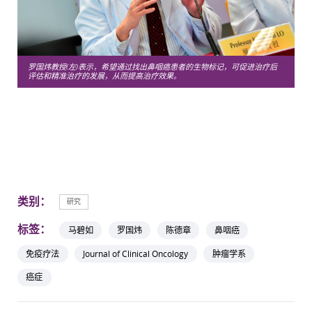
罗国炜教授(左)表示，希望通过找出鼻咽癌患者的生物标记，可促进治疗后
评估和精准治疗的发展，从而提高治疗效果。
类别：
研究
标签：
马碧如
罗国炜
陈德章
鼻咽癌
免疫疗法
Journal of Clinical Oncology
肿瘤学系
癌症