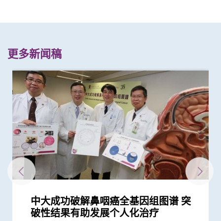
更多新闻稿
中大成功破解鼻咽癌全基因组图谱 突
中大医学院研发mRNA药物治疗鼻咽癌
陈德章教授获欧洲肿瘤学会颁发「终身
中大医学院一期临床研究中心成立十周
中大将开展最新「细胞治疗」临床研究
中大证新治疗方案较常规治疗有效延长
中大领导国际研究证实内地研发药物
中大医学院研究应对肝癌免疫治疗的抗
中大研究证实「血浆DNA」筛查能侦测
中大医学院与国际肺癌团队测试免疫治
中大医学院与四川大学华西临床医学院
中大肿瘤学系获国际肺癌研究协会颁发
中大研究证「消融化疗栓塞术」有效延
中大研究获世界顶尖医学期刊推崇
中大完成二万人「血浆DNA」鼻咽癌筛
中大领导ALK阳性肺腺癌研究证实 新标
中大成功揭示肿瘤免疫逃脱新机制 开
中大成立一期临床研究中心 加强本地
中大成功拆解肝癌免疫治疗耐药性机制
中大研发经动脉碘栓塞化疗无水新药物
港中大临床研究中心：香港早期临床研
中大成功识别「血浆EB病毒DNA」癌
中大医学院研究发现 城市发展及生活
中大开发与多种癌症相关的纤维母细胞
中大发现全球喉癌发病率呈下降趋势
中大医学院与国际肺癌研究团队发现
中大辅助生育技术中心助本港癌症患者
中大医学院成功破解肝癌适应免疫疗法
中大发现小肠癌在全球及本港发病率明
中大医学院成功破解肺癌免疫抑制关键
中大发现原发性脑癌的年轻男性发病率
中大破解癌痛秘密 确定新治疗靶点缓
中大全球首证血糖波动不稳的肥胖型糖
中大研发崭新治疗组合 带领亚洲策略
中大发现多发性骨髓瘤发病率上升 以
中大获李嘉诚基金会捐赠港币1.5亿元
中大发现霍奇金淋巴癌发病率以亚洲升
中大成功以单细胞分辨率拆解肺癌 揭
中大研究发现半数受访儿童癌症康复者
中大成功破解免疫细胞变异机理 为肾
中大医学院莫树锦教授成首位来自亚洲
中大医学院团队发现B细胞及基因
中大医学院团队发现一种新型生物标记
中大成功应用混合手术室「经气管微波
李嘉诚基金会启动《爱能助》儿童癌症
莫树锦教授获欧洲肿瘤学会颁发「终身
「中大赛马会齐心防癌计划」启动 免
中大研究揭示全球大肠癌发病率有年轻
中大利用「混合手术室」结合「电磁导
中大港大合作开展复发性卵巢癌药物基
第七届华人地区医护人员纾缓治疗研讨
中大合作研究改变全球肺腺癌治疗方向
中大完成经皮穿刺纳米刀动物实验及成
中大推全港大型「鼻咽癌血液测试研究
中大联同七间医院进行亚洲首个临床研
两大合办第五届华人地区医护人员纾缓
中大率先研发崭新电脑辅助肿瘤手术治
大肠癌将成为香港头号癌症 中大引入
中大证实无创性手术能有效治疗脑动静
香港中文大学那打素护理学院主办 第
中大首创大肠瘜肉预测指数及早预防肠
破性结果有助发展个人化治疗
成就奖」 表彰其对全球鼻咽癌研究的
年 完成逾150项早期临床试验项目 助癌
首阶段引入CAR-T治疗血癌新方法
晚期肺癌病人存活期
D3S-001抗癌成效 有效治疗肺癌、结直
药性
到早期没有病徵的鼻咽癌 并反映日后
疗结合化疗成效 为转移性非小细胞肺
共同领导全球首个人体CRISPR基因编
「杰出癌症关顾团队」奖项
长肝癌患者无恶化存活期两倍
查研究 大幅推前癌症发现期数
靶药成效超现时标准疗法两倍
拓「免疫疗法」新方向
新药开发
揭一种免疫细胞具「除废喂食」新功能
配方治疗肝细胞癌 无恶化存活期显著
究快速获批及启动 政策支持吸引更多
症相关分子特徵 大幅提升鼻咽癌风险
方式或会增加气管癌发病风险 宜加强
分子分类方法 助进一步了解癌症进展
部分地区女性发病人数不跌反升
相比传统治疗 标靶治疗可延长晚期非
保存生殖能力
的关键 开创新型联合疗法作二期临床
显上升 高收入地区发病率较高
将血液中「中性粒细胞」转化成新一代
上升 以高收入国家的升幅较为显著
解癌症病人痛苦
尿病患者有较高患癌风险 并证实接受
性抗击胆管癌
高收入国家的男性长者升幅最为显著
支持生物医学科技的科研发展
幅最为显著 本港男士发病率上升幅度
示肿瘤形成机制 有望开发新肺癌疗法
曾使用替代补充疗法 或存在「药疗相
病治疗燃点新希望
学府学者获全球「肿瘤学巨人」称誉
GPR18可预测多种癌症的存活期
可在头颈癌患者中预测长一倍的存活期
消融术」无创治肺癌成亚太首例
项目 资助儿童罕见癌症
成就奖」全球第一人将晚期肺癌治疗
费为万名市民进行检测 研肥胖与多种
化趋势
航支气管镜」技术 实时影像追踪及抽
因组学研究 免费为百名本地病人提供
会 鼓励延伸纾缓治疗服务至社区
研究证实标靶药较有效治疗出现EML4-
功进行经皮穿刺纳米刀肿瘤治疗 治癌
计划」 现招募二万名市民参与 冀有效
究 发现崭新「植入式扰流器」能有效
治疗研讨会
疗骨肿瘤病人 大大提高手术精确度
大肠胶囊内视镜助预防大肠癌
脉畸形
五届泛太平洋护理会议暨第七届癌症护
癌
研究
奖项及荣誉