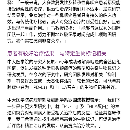
释：「一般来说，大多数复发性及转移性鼻咽癌患者都只能
接受纾缓性的治疗，根治性治疗对他们并不适用。是次研究
结果显示，免疫治疗对一些鼻咽癌患者具有持久的临床功
效。与传统化疗比较，病人对免疫治疗的耐受性良好，且较
少出现严重副作用。」马教授续指：「能够与这优秀的国际
团队一起工作，努力不懈地以破纪录时间完成此项跨国研
究，我们实在感到非常荣幸。」
患者有较好治疗结果 与特定生物标记相关
中大医学院的研究人员於2017年成功破解鼻咽癌的全基因组
图谱，促进发掘这种常见头颈癌症的新型和关键生物标记之
研究发展。在今次的研究中，研究团队发现对相关「抑制
剂」有良好反应或「无恶化存活期」较长的患者，可能与其
肿瘤中名为「PD-L1」和「HLA蛋白」的生物标记有关连。
中大医学院病理解剖及细胞学系
罗国炜教授
表示：「我们下
一步是在更大型研究中，就『PD-L1』及『HLA蛋白』的表
达和突变对预测病人接受相关治疗后的反应，验证其临床作
用。我们希望通过找出鼻咽癌患者的生物标记，可促进治疗
后评估和精准治疗的发展，从而提高治疗效果。」