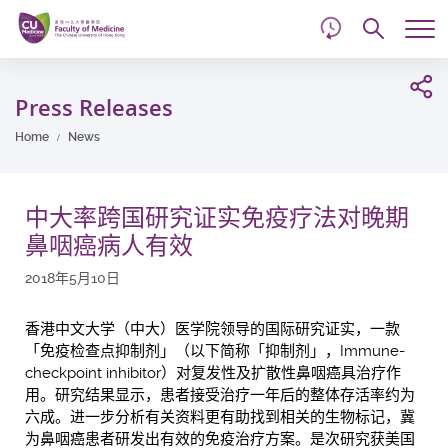
d
Skip
Searc
to
Tog
main
me
Start
content
main
Press Releases
content
Home
News
中大率跨国研究证实免疫疗法对晚期
鼻咽癌病人有效
2018年5月10日
香港中文大学（中大）医学院领导的国际研究证实，一款
「免疫检查点抑制剂」（以下简称「抑制剂」，Immune-
checkpoint inhibitor）对复发性及扩散性鼻咽癌具治疗作
用。研究结果显示，患者接受治疗一年后的整体存活率约为
六成。进一步分析有关资料更有助找到相关的生物标记，冀
为鼻咽癌患者研发出有效的免疫治疗方案。是次研究获美国