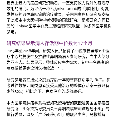
世界上最大的癌症研究资助者，一直支持致力提升免疫治疗
效用的研究。为评估一种名为nivolumab的「抑制剂」对复
发性及扩散性鼻咽癌的治疗效果，美国国家癌症研究所支持
了此项由中大医学院学者领导的国际研究。是项研究亦同获
属於「Mayo医学中心第二期临床研究联盟」的多间医学机构
参与。
研究结果显示病人存活期中位数为17个月
2015年至2016年间，研究人员共招募了44位来自全球11个医
疗中心的复发性及扩散性鼻咽癌病人参与研究，当中大部分
为亚洲人。结果显示，整体反应率为20%，其中一名患者的
癌症徵状更完全消失持续近一年。
研究参与者在接受免疫治疗后一年的整体存活率为 60%。参
考过往数据，同类患者接受其他治疗的整体存活率一般只有
少於50%；相比之下，免疫治疗的成效较好。
中大医学院肿瘤学系马碧如教授
马碧如教授
是美国国家癌症
研究所「头颈癌指导委员会－鼻咽癌临床测试规划小组」的
执行委员，以及「广泛转移小组」的联合主席。马教授解