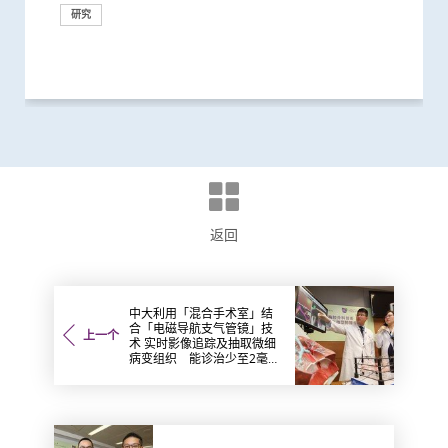
领导地位及重大贡献
症及糖尿病患者确立新治疗药物
肠癌、胰腺癌等多种实体肿瘤
患鼻咽癌风险
癌患者开发新治疗方案
辑治疗肺癌临床试验 证实修改T细胞...
助癌细胞耐药性
延长一倍
临床研究落户香港 造福本地病人
预测准确度
健康教育
并改良治疗方案
小细胞肺癌患者的无恶化存活期逾一倍
研究
抗癌疗法
一类常用降血压药物的糖尿病患者患...
全球之冠
互作用」风险
表彰他推动全球肺癌研究及治疗的杰...
「个人化」 被誉为「肿瘤学传奇」
癌症关系
取微细病变组织 能诊治少至2毫米...
分析
ALK基因异变的晚期肺腺癌病人
技术新突破
侦测早期患者
治疗脑动脉瘤
理研讨会
研究
研究
研究
研究
奖项及荣誉
研究
研究
研究
研究
研究
研究
研究
研究
研究
研究
研究
研究
捐款
研究
研究
研究
研究
外科创新技术
捐款
研究
研讨会
研讨会
外科创新技术
外科创新技术
临床服务
临床服务
奖项及荣誉
研究
研究
研究
研究
研究
研究
研究
研究
研究
研究
研究
研究
研究
研究
研究
研究
研究
奖项及荣誉
奖项及荣誉
健康推广计划
外科创新技术
研究
研究
研究
研究
研究
研讨会
返回
中大利用「混合手术室」结
合「电磁导航支气管镜」技
上一个
术 实时影像追踪及抽取微细
病变组织 能诊治少至2毫米
肺部肿瘤