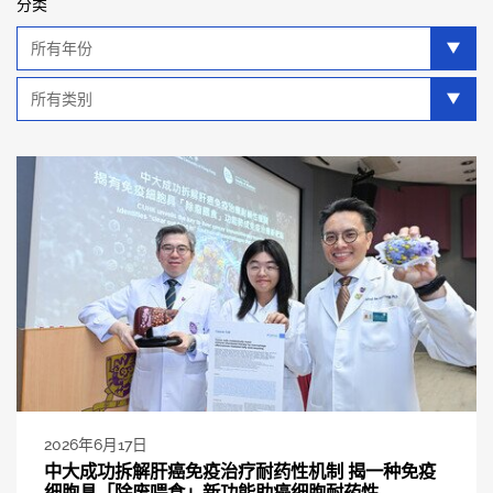
分类
年
分
类
类
别
分
类
2026年6月17日
中大成功拆解肝癌免疫治疗耐药性机制 揭一种免疫
细胞具「除废喂食」新功能助癌细胞耐药性