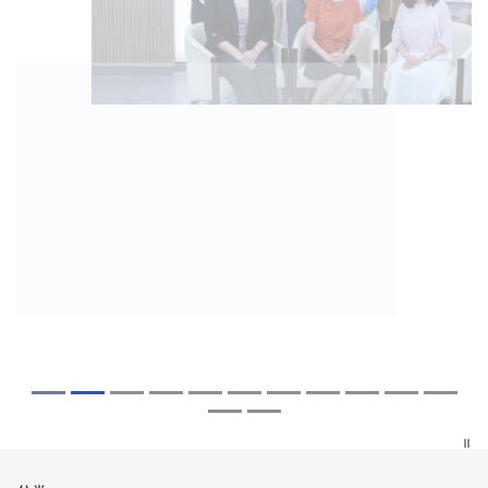
2026年8月5日
2026年7月27日
2026年7月10日
2026年7月10日
2026年7月7日
2026年6月29日
2026年6月22日
2026年6月17日
2026年6月10日
2026年6月5日
2026年6月2日
2026年5月19日
2026年5月14日
中大「环球医学」连续13年全港收生之冠
中大研发「AI-OCT」系统助测糖尿黄斑水
中大黄秀娟教授获颁中国工程界最高荣誉
中大新设「香港中文大学凤凰奖学金」嘉
中大全新一站式PGT-Plus方案 精准辨识
中大发现青光眼治疗新靶点 小鼠实验证实
中大成功拆解肝癌免疫治疗耐药性机制 揭
中大与多名全球专家共同牵头跨国肺癌研
中大教授陈重娥获颁「清野裕杰出领袖
中大汇聚逾200位区域专家 探讨私人医疗
中大张源津医生成首位亚洲研究员 荣获国
中大取得「从实验室到临床应用」研究突
中大成立崭新 ITECH医疗科技评估平台 推
囊括12名文凭试满分考生 占学医状元六成
肿 假阳性转介个案锐减六成 缩短患者轮
「光华工程科技奖」 成为今届医药衞生领
许公开试状元 鼓励学医状元走出课堂放眼
传统检测中复杂基因异常「盲点」 降低人
可恢复七成视力 有助开创崭新神经保护疗
一种免疫细胞具「除废喂食」新功能助癌
究 逾半晚期ALK阳性肺癌病人七年无恶化
奖」 成为本港首名学者荣膺亚洲糖尿病教
保险如何推动全民健康覆盖
际泌尿科权威奖项John K. Lattimer 讲座
破 初步证实GLP-1药物可改善严重中风康
动健康经济分析及价值医疗
中大医科续为尖子首选 文凭试考生占学额
候诊症时间
域唯一香港学者
世界 装备21世纪妙手仁医
工受孕流产及异常妊娠风险
法
细胞耐药性
因特定基因异常而引起的肺癌有望变成
研最高荣誉
奖
复情况
七成
「慢性病」 患者可与病共存
探索更多
探索更多
探索更多
探索更多
探索更多
探索更多
探索更多
探索更多
探索更多
探索更多
探索更多
探索更多
探索更多