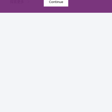
探索更多
Continue
2022年8月8日
中大研发崭新治疗组合 带领亚洲策略性抗击胆管癌
研究
探索更多