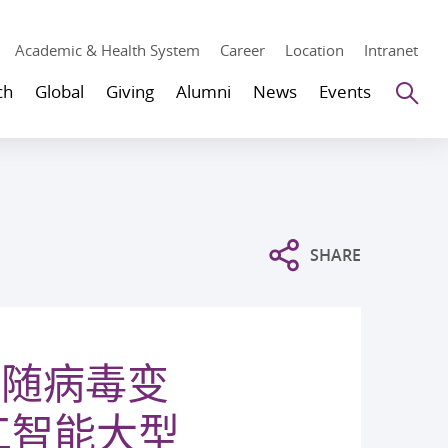
Academic & Health System
Career
Location
Intranet
Se
ch
Global
Giving
Alumni
News
Events
SHARE
会随病毒变
工智能大型