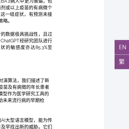
BA.2病人中更为普遍，包
两剂或以上疫苗的有病徵个
急促这一组症状，有预测未接
策略。
析的数据极具挑战性，且过
hatGPT经研究团队进行
EN
状的敏感度亦达85.3%至
繁
对演算法，我们描述了新
疫苗及有病徵的年长患者
模型作为医学研究工具的
助未来流行病的早期检
例的AI大型语言模型，能为传
并及早找出新的威胁。它们