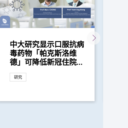
中大研究显示口服抗病
新
毒药物「帕克斯洛维
引
德」可降低新冠住院...
有
研究
研