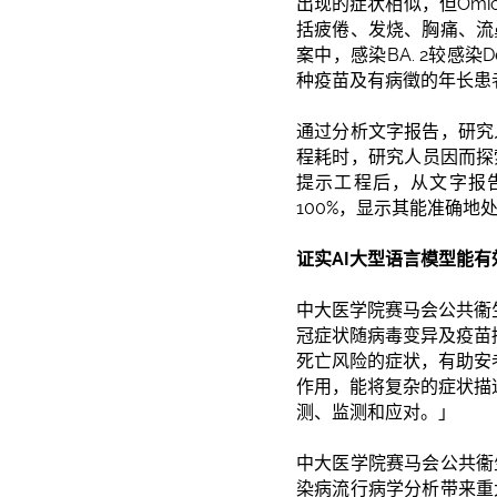
出现的症状相似，但Omi
括疲倦、发烧、胸痛、流
案中，感染BA. 2较感
种疫苗及有病徵的年长患
通过分析文字报告，研究
程耗时，研究人员因而探索
提示工程后，从文字报告识
100%，显示其能准确地
证实
AI
大型语言模型能有
中大医学院赛马会公共衞
冠症状随病毒变异及疫苗
死亡风险的症状，有助安
作用，能将复杂的症状描
测、监测和应对。」
中大医学院赛马会公共衞
染病流行病学分析带来重