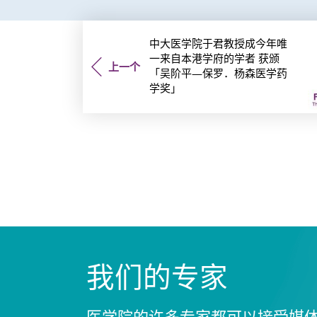
中大医学院于君教授成今年唯
一来自本港学府的学者 获颁
上一个
「吴阶平—保罗．杨森医学药
学奖」
我们的专家