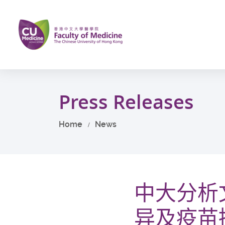
Skip
to
main
content
Start
main
Press Releases
content
Home
News
中大分析
异及疫苗