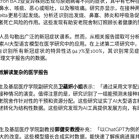
cron BA.2亚变异株则出现与原始病毒不同的症状，其中有七种在
鼻水、咳痰、恶心或呕吐，以及喉咙痛。研究亦显示，在接种
染Delta更易引起发烧。分析还识别出发烧、鼻塞、肺炎和呼吸
者死亡风险的作用。这些发现有助安老院舍制订照顾长者健康的
人员勾勒出广泛的新冠症状谱系。然而，从相关报告提取可分
AI大型语言模型在医学研究中的应用。在上述第二项研究中，C
别所有新冠症状的特异性达94.7%至100%，其识别常见症
处理文字报告内的数据。
效解读复杂的医学报告
生及基层医疗学院​副研究员
卫藴姸小姐
表示：「通过采用文字配
接种情况的演变。值得注意的是，研究识别了一组能预测未接种
老院舍作针对性的干预和资源分配。这些研究证实了AI大型语言
述转化为结构性数据。这些研究发现为AI工具提供发展方向，有
生及基层医疗学院​副教授
郭健安教授
补充：「以ChatGPT为
大的改变。这些模型擅长合成实时数据，能快速了解疾病进展