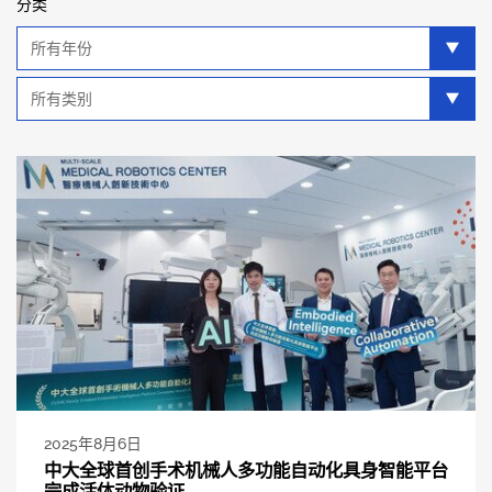
分类
年
分
类
类
别
分
类
2025年8月6日
中大全球首创手术机械人多功能自动化具身智能平台
完成活体动物验证