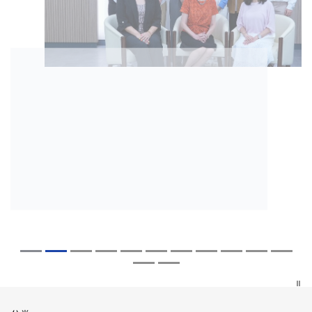
2026年8月5日
2026年7月27日
2026年7月10日
2026年7月10日
2026年7月7日
2026年6月29日
2026年6月22日
2026年6月17日
2026年6月10日
2026年6月5日
2026年6月2日
2026年5月19日
2026年5月14日
中大「环球医学」连续13年全港收生之冠
中大成立崭新 ITECH医疗科技评估平台 推
中大研发「AI-OCT」系统助测糖尿黄斑水
中大黄秀娟教授获颁中国工程界最高荣誉
中大新设「香港中文大学凤凰奖学金」嘉
中大全新一站式PGT-Plus方案 精准辨识
中大发现青光眼治疗新靶点 小鼠实验证实
中大成功拆解肝癌免疫治疗耐药性机制 揭
中大与多名全球专家共同牵头跨国肺癌研
中大教授陈重娥获颁「清野裕杰出领袖
中大汇聚逾200位区域专家 探讨私人医疗
中大张源津医生成首位亚洲研究员 荣获国
中大取得「从实验室到临床应用」研究突
囊括12名文凭试满分考生 占学医状元六成
动健康经济分析及价值医疗
肿 假阳性转介个案锐减六成 缩短患者轮
「光华工程科技奖」 成为今届医药衞生领
许公开试状元 鼓励学医状元走出课堂放眼
传统检测中复杂基因异常「盲点」 降低人
可恢复七成视力 有助开创崭新神经保护疗
一种免疫细胞具「除废喂食」新功能助癌
究 逾半晚期ALK阳性肺癌病人七年无恶化
奖」 成为本港首名学者荣膺亚洲糖尿病教
保险如何推动全民健康覆盖
际泌尿科权威奖项John K. Lattimer 讲座
破 初步证实GLP-1药物可改善严重中风康
中大医科续为尖子首选 文凭试考生占学额
候诊症时间
域唯一香港学者
世界 装备21世纪妙手仁医
工受孕流产及异常妊娠风险
法
细胞耐药性
因特定基因异常而引起的肺癌有望变成
研最高荣誉
奖
复情况
七成
「慢性病」 患者可与病共存
探索更多
探索更多
探索更多
探索更多
探索更多
探索更多
探索更多
探索更多
探索更多
探索更多
探索更多
探索更多
探索更多