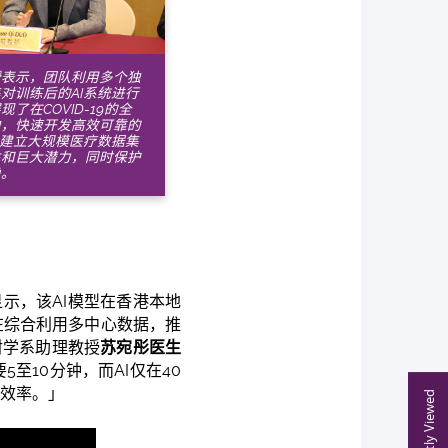
授表示，团队利用多个独
对训练后的AI系统进行
现了在COVID-19的全
中，快速开发高效可靠的
以建立大规模医疗数据集
性和巨大潜力，同时保护
隐。
示，该AI模型在香港本地
在综合利用多中心数据，推
射学系助理教授
苏宛彤医生
至10分钟，而AI仅在40
断效率。」
Recently Viewed