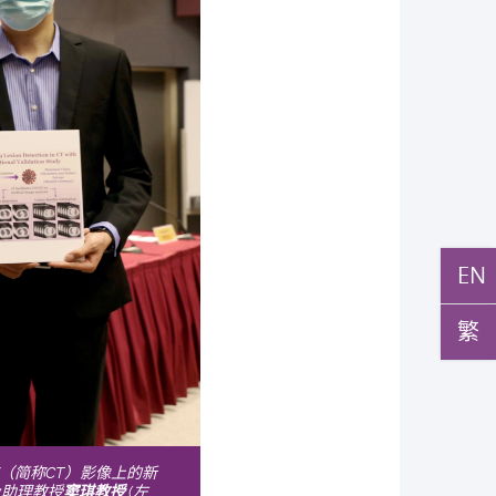
EN
繁
（简称CT）影像上的新
及助理教授
窦琪教授
(左