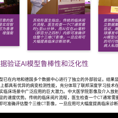
可靠的医
苏宛彤医生指出，传统的临床阅
窦琪教
是实现智
片流程，医生检查一个CT通常需
立数据集
可为香港
时5至10分钟，而AI仅在40毫秒
验证，展
，增强衞
（即百分之四秒）内即可准确评
球爆发
估整个三维CT影像，一旦应用可
AI模型
大幅提高临床诊断效率。
的可行
病人私
据验证AI模型鲁棒性和泛化性
模型已在内地和德国多个数据中心进行了独立的外部验证。结果显
像上都具有优异的病变检测性能，充分体现了联邦深度学习技术
实临床场景中广泛应用的巨大潜力。中大医学院影像及介入放
显的速度优势。传统的临床阅片流程，医生检查一个CT通常需要5
即可准确评估整个三维CT影像，一旦应用可大幅度提高临床诊