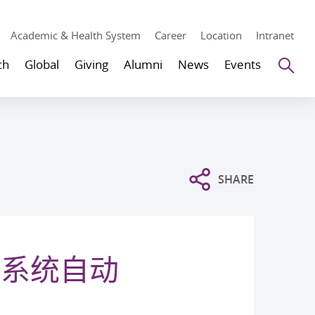
Academic & Health System
Career
Location
Intranet
Se
ch
Global
Giving
Alumni
News
Events
SHARE
能系统自动