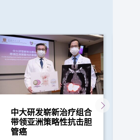
中大研发崭新治疗组合
中
带领亚洲策略性抗击胆
能
管癌
振