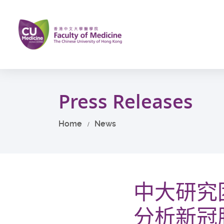
Skip
to
main
content
Start
main
Press Releases
content
Home
News
中大研究
分析新冠