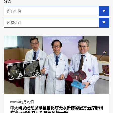
分类
年
分
类
类
别
分
类
2026年3月27日
中大研发经动脉碘栓塞化疗无水新药物配方治疗肝细
胞癌 无恶化存活期显著延长一倍