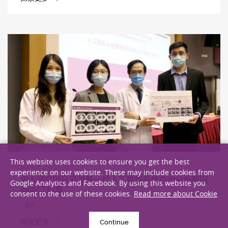
This website uses cookies to ensure you get the best
2021年4月20日
experience on our website. These may include cookies from
中大研究团队开发新一代人工智能系统自动分析新冠
Google Analytics and Facebook. By using this website you
肺炎CT影像
consent to the use of these cookies.
Read more about Cookie
研究
探索更多
Continue