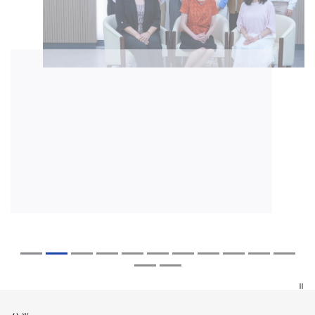
2026年8月5日
2026年7月27日
2026年7月10日
2026年7月10日
2026年7月7日
2026年6月29日
2026年6月22日
2026年6月17日
2026年6月10日
2026年6月5日
2026年6月2日
2026年5月19日
2026年5月14日
中大「环球医学」连续13年全港收生之冠
中大成立崭新 ITECH医疗科技评估平台 推
中大研发「AI-OCT」系统助测糖尿黄斑水
中大黄秀娟教授获颁中国工程界最高荣誉
中大新设「香港中文大学凤凰奖学金」嘉
中大全新一站式PGT-Plus方案 精准辨识
中大发现青光眼治疗新靶点 小鼠实验证实
中大成功拆解肝癌免疫治疗耐药性机制 揭
中大与多名全球专家共同牵头跨国肺癌研
中大教授陈重娥获颁「清野裕杰出领袖
中大汇聚逾200位区域专家 探讨私人医疗
中大张源津医生成首位亚洲研究员 荣获国
中大取得「从实验室到临床应用」研究突
囊括12名文凭试满分考生 占学医状元六成
动健康经济分析及价值医疗
肿 假阳性转介个案锐减六成 缩短患者轮
「光华工程科技奖」 成为今届医药衞生领
许公开试状元 鼓励学医状元走出课堂放眼
传统检测中复杂基因异常「盲点」 降低人
可恢复七成视力 有助开创崭新神经保护疗
一种免疫细胞具「除废喂食」新功能助癌
究 逾半晚期ALK阳性肺癌病人七年无恶化
奖」 成为本港首名学者荣膺亚洲糖尿病教
保险如何推动全民健康覆盖
际泌尿科权威奖项John K. Lattimer 讲座
破 初步证实GLP-1药物可改善严重中风康
中大医科续为尖子首选 文凭试考生占学额
候诊症时间
域唯一香港学者
世界 装备21世纪妙手仁医
工受孕流产及异常妊娠风险
法
细胞耐药性
因特定基因异常而引起的肺癌有望变成
研最高荣誉
奖
复情况
七成
「慢性病」 患者可与病共存
探索更多
探索更多
探索更多
探索更多
探索更多
探索更多
探索更多
探索更多
探索更多
探索更多
探索更多
探索更多
探索更多