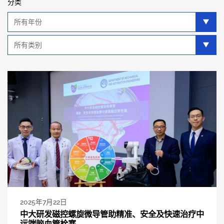
分类
年
分
类
类
别
分
类
2025年7月22日
中大研发磁控螺旋微导管助精准、安全及快速治疗中
远端脑血管栓塞