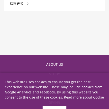
探索更多
ABOUT US
STUDY
This website uses cookies to ensure you get the best
RESEARCH
experience on our website. These may include cookies from
Google Analytics and Facebook. By using this website you
GLOBAL
consent to the use of these cookies.
Read more about Cookie
GIVING