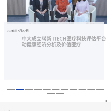
2026年8月5日
2026年7月27日
2026年7月10日
2026年7月10日
2026年7月7日
2026年6月29日
2026年6月22日
2026年6月17日
2026年6月10日
2026年6月5日
2026年6月2日
2026年5月19日
2026年5月14日
中大「环球医学」连续13年全港收生之冠
中大成立崭新 ITECH医疗科技评估平台 推
中大研发「AI-OCT」系统助测糖尿黄斑水
中大黄秀娟教授获颁中国工程界最高荣誉
中大新设「香港中文大学凤凰奖学金」嘉
中大全新一站式PGT-Plus方案 精准辨识
中大发现青光眼治疗新靶点 小鼠实验证实
中大成功拆解肝癌免疫治疗耐药性机制 揭
中大与多名全球专家共同牵头跨国肺癌研
中大教授陈重娥获颁「清野裕杰出领袖
中大汇聚逾200位区域专家 探讨私人医疗
中大张源津医生成首位亚洲研究员 荣获国
中大取得「从实验室到临床应用」研究突
囊括12名文凭试满分考生 占学医状元六成
动健康经济分析及价值医疗
肿 假阳性转介个案锐减六成 缩短患者轮
「光华工程科技奖」 成为今届医药衞生领
许公开试状元 鼓励学医状元走出课堂放眼
传统检测中复杂基因异常「盲点」 降低人
可恢复七成视力 有助开创崭新神经保护疗
一种免疫细胞具「除废喂食」新功能助癌
究 逾半晚期ALK阳性肺癌病人七年无恶化
奖」 成为本港首名学者荣膺亚洲糖尿病教
保险如何推动全民健康覆盖
际泌尿科权威奖项John K. Lattimer 讲座
破 初步证实GLP-1药物可改善严重中风康
中大医科续为尖子首选 文凭试考生占学额
候诊症时间
域唯一香港学者
世界 装备21世纪妙手仁医
工受孕流产及异常妊娠风险
法
细胞耐药性
因特定基因异常而引起的肺癌有望变成
研最高荣誉
奖
复情况
七成
「慢性病」 患者可与病共存
探索更多
探索更多
探索更多
探索更多
探索更多
探索更多
探索更多
探索更多
探索更多
探索更多
探索更多
探索更多
探索更多