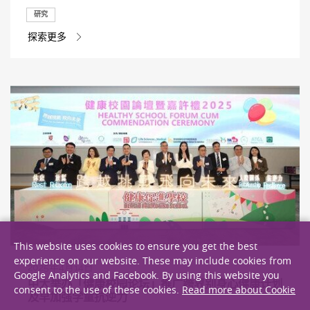
研究
探索更多
This website uses cookies to ensure you get the best
experience on our website. These may include cookies from
2025年4月14日
Google Analytics and Facebook. By using this website you
中大举办「健康校园论坛」推广跨界别身心健康计划
consent to the use of these cookies.
Read more about Cookie
及早加强学童抗逆力