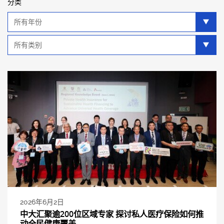
分类
年
分
类
类
别
分
类
2026年6月2日
中大汇聚逾200位区域专家 探讨私人医疗保险如何推
动全民健康覆盖