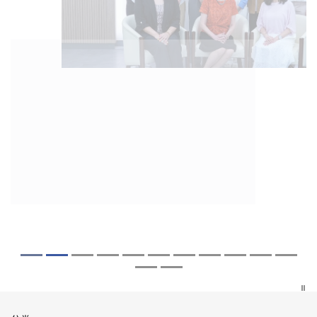
2026年8月5日
2026年7月27日
2026年7月10日
2026年7月10日
2026年7月7日
2026年6月29日
2026年6月22日
2026年6月17日
2026年6月10日
2026年6月5日
2026年6月2日
2026年5月19日
2026年5月14日
中大「环球医学」连续13年全港收生之冠
中大研发「AI-OCT」系统助测糖尿黄斑水
中大黄秀娟教授获颁中国工程界最高荣誉
中大新设「香港中文大学凤凰奖学金」嘉
中大全新一站式PGT-Plus方案 精准辨识
中大发现青光眼治疗新靶点 小鼠实验证实
中大成功拆解肝癌免疫治疗耐药性机制 揭
中大与多名全球专家共同牵头跨国肺癌研
中大教授陈重娥获颁「清野裕杰出领袖
中大汇聚逾200位区域专家 探讨私人医疗
中大张源津医生成首位亚洲研究员 荣获国
中大取得「从实验室到临床应用」研究突
中大成立崭新 ITECH医疗科技评估平台 推
囊括12名文凭试满分考生 占学医状元六成
肿 假阳性转介个案锐减六成 缩短患者轮
「光华工程科技奖」 成为今届医药衞生领
许公开试状元 鼓励学医状元走出课堂放眼
传统检测中复杂基因异常「盲点」 降低人
可恢复七成视力 有助开创崭新神经保护疗
一种免疫细胞具「除废喂食」新功能助癌
究 逾半晚期ALK阳性肺癌病人七年无恶化
奖」 成为本港首名学者荣膺亚洲糖尿病教
保险如何推动全民健康覆盖
际泌尿科权威奖项John K. Lattimer 讲座
破 初步证实GLP-1药物可改善严重中风康
动健康经济分析及价值医疗
中大医科续为尖子首选 文凭试考生占学额
候诊症时间
域唯一香港学者
世界 装备21世纪妙手仁医
工受孕流产及异常妊娠风险
法
细胞耐药性
因特定基因异常而引起的肺癌有望变成
研最高荣誉
奖
复情况
七成
「慢性病」 患者可与病共存
探索更多
探索更多
探索更多
探索更多
探索更多
探索更多
探索更多
探索更多
探索更多
探索更多
探索更多
探索更多
探索更多