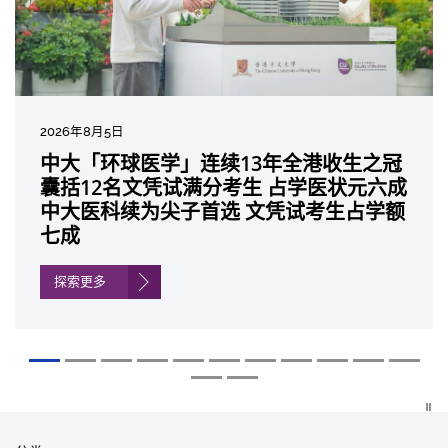
2026年8月5日
2026年7月10日
2026年7月10日
2026年7月7日
2026年6月29日
2026年6月22日
2026年6月17日
2026年6月10日
2026年6月5日
2026年6月2日
2026年5月19日
2026年5月14日
中大「环球医学」连续13年全港收生之冠
中大研发「AI-OCT」系统助测糖尿黄斑水
中大黄秀娟教授获颁中国工程界最高荣誉
中大新设「香港中文大学凤凰奖学金」嘉
中大全新一站式PGT-Plus方案 精准辨识
中大发现青光眼治疗新靶点 小鼠实验证实
中大成功拆解肝癌免疫治疗耐药性机制 揭
中大与多名全球专家共同牵头跨国肺癌研
中大教授陈重娥获颁「清野裕杰出领袖
中大汇聚逾200位区域专家 探讨私人医疗
中大张源津医生成首位亚洲研究员 荣获国
中大取得「从实验室到临床应用」研究突
囊括12名文凭试满分考生 占学医状元六成
肿 假阳性转介个案锐减六成 缩短患者轮
「光华工程科技奖」 成为今届医药衞生领
许公开试状元 鼓励学医状元走出课堂放眼
传统检测中复杂基因异常「盲点」 降低人
可恢复七成视力 有助开创崭新神经保护疗
一种免疫细胞具「除废喂食」新功能助癌
究 逾半晚期ALK阳性肺癌病人七年无恶化
奖」 成为本港首名学者荣膺亚洲糖尿病教
保险如何推动全民健康覆盖
际泌尿科权威奖项John K. Lattimer 讲座
破 初步证实GLP-1药物可改善严重中风康
中大医科续为尖子首选 文凭试考生占学额
候诊症时间
域唯一香港学者
世界 装备21世纪妙手仁医
工受孕流产及异常妊娠风险
法
细胞耐药性
因特定基因异常而引起的肺癌有望变成
研最高荣誉
奖
复情况
七成
「慢性病」 患者可与病共存
探索更多
探索更多
探索更多
探索更多
探索更多
探索更多
探索更多
探索更多
探索更多
探索更多
探索更多
探索更多