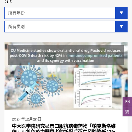
分类
年
分
类
类
别
分
类
EN
繁
2024年12月29日
中大医学院研究显示口服抗病毒药物「帕克斯洛维
德」可将免疫力弱患者的新冠后死亡风险降低42%