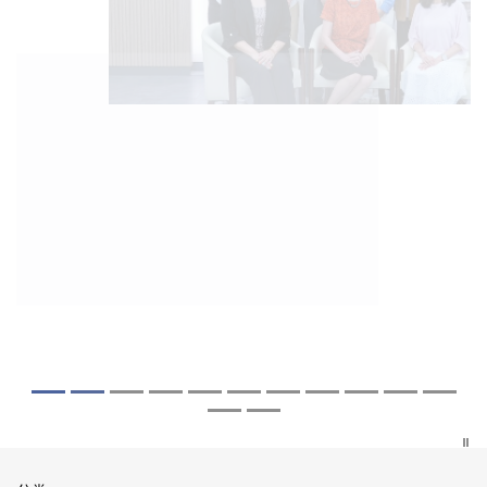
2026年8月5日
2026年7月27日
2026年7月10日
2026年7月10日
2026年7月7日
2026年6月29日
2026年6月22日
2026年6月17日
2026年6月10日
2026年6月5日
2026年6月2日
2026年5月19日
2026年5月14日
中大「环球医学」连续13年全港收生之冠
中大研发「AI-OCT」系统助测糖尿黄斑水
中大黄秀娟教授获颁中国工程界最高荣誉
中大新设「香港中文大学凤凰奖学金」嘉
中大全新一站式PGT-Plus方案 精准辨识
中大发现青光眼治疗新靶点 小鼠实验证实
中大成功拆解肝癌免疫治疗耐药性机制 揭
中大与多名全球专家共同牵头跨国肺癌研
中大教授陈重娥获颁「清野裕杰出领袖
中大汇聚逾200位区域专家 探讨私人医疗
中大张源津医生成首位亚洲研究员 荣获国
中大取得「从实验室到临床应用」研究突
中大成立崭新 ITECH医疗科技评估平台 推
囊括12名文凭试满分考生 占学医状元六成
肿 假阳性转介个案锐减六成 缩短患者轮
「光华工程科技奖」 成为今届医药衞生领
许公开试状元 鼓励学医状元走出课堂放眼
传统检测中复杂基因异常「盲点」 降低人
可恢复七成视力 有助开创崭新神经保护疗
一种免疫细胞具「除废喂食」新功能助癌
究 逾半晚期ALK阳性肺癌病人七年无恶化
奖」 成为本港首名学者荣膺亚洲糖尿病教
保险如何推动全民健康覆盖
际泌尿科权威奖项John K. Lattimer 讲座
破 初步证实GLP-1药物可改善严重中风康
动健康经济分析及价值医疗
中大医科续为尖子首选 文凭试考生占学额
候诊症时间
域唯一香港学者
世界 装备21世纪妙手仁医
工受孕流产及异常妊娠风险
法
细胞耐药性
因特定基因异常而引起的肺癌有望变成
研最高荣誉
奖
复情况
七成
「慢性病」 患者可与病共存
探索更多
探索更多
探索更多
探索更多
探索更多
探索更多
探索更多
探索更多
探索更多
探索更多
探索更多
探索更多
探索更多