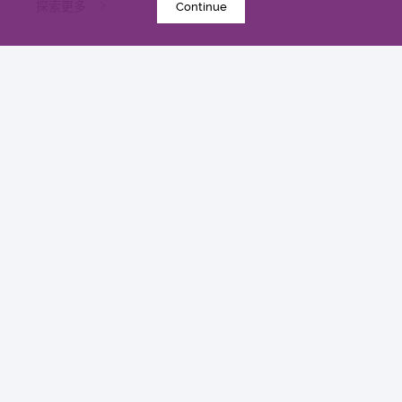
探索更多
Continue
2020年6月18日
香港中文大学健康公平研究所成立 发布本港住屋负
担能力对身心健康的影响研究结果
研究
探索更多