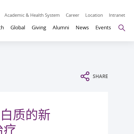
Academic & Health System
Career
Location
Intranet
Se
ch
Global
Giving
Alumni
News
Events
SHARE
蛋白质的新
治疗