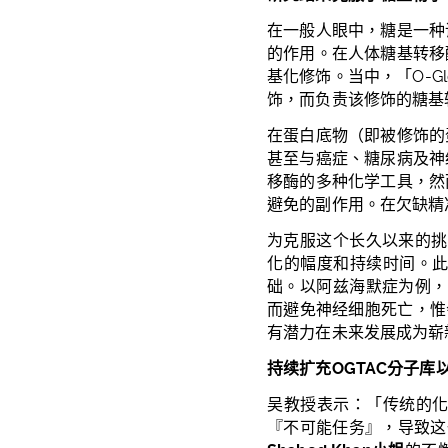
在一般人眼中，糖是一种
的作用。在人体糖基转移
基化修饰。当中，「
O-G
饰，而负责该修饰的糖基
在蛋白底物（即被修饰的
甚至与癌症、糖尿病及神
移酶的多种化学工具，然
避免的副作用。在欠缺精
为克服这个长久以来的挑
化的幅度和持续时间。
础。以阿兹海默症为例，
而避免神经细胞死亡，惟
有潜力在未来发展成为崭
持续扩充
OGTAC
分子库
吴教授表示：「传统的
『不可能任务』，导致这