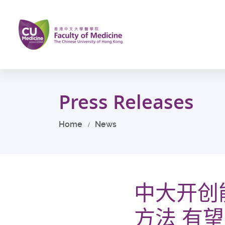
Skip
to
main
content
Start
main
Press Releases
content
Home
News
中大开创
方法 有