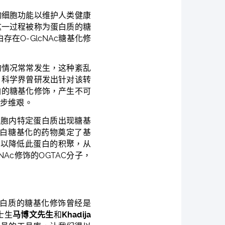
物细胞功能以维护人类健康
这一过程被称为蛋白质的糖
白存在
O-GlcNAc
糖基化修
的情况常常发生，这种紊乱
，科学界曾研发出针对该转
白的糖基化修饰，产生不可
举步维艰。
细胞内特定蛋白质出现糖基
白糖基化的药物奠定了基
可以降低此蛋白的积聚，从
NAc
修饰的
OGTAC
分子，
白质的糖基化修饰曾经是
士生
马博文先生
和
Khadija