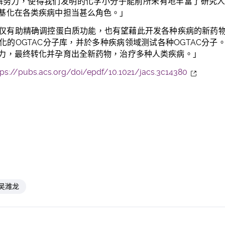
懈努力，
使得我们发
明的化学小分子能
前所未有地
丰富了研究
基化在各类疾病中担当甚么角色。」
仅有助精确调控蛋白质功能，也有望藉此开发各种疾病的新药
化的
OGTAC
分子库，并於多种疾病领域测试各种
OGTAC
分子
力，最终转化并孕育出全新药物，治疗多种人类疾病。」
tps://pubs.acs.org/doi/epdf/10.1021/jacs.3c14380
吴潍龙