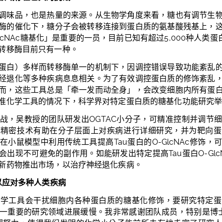
调味品，也是热量的来源。从生物学角度来看，糖也有调节生
酶的催化下，糖分子会被转移连接到蛋白质的氨基酸残基上，
lcNAc
糖基化」是重要的一员，目前已知有超过
5,000
种人类蛋
转移酶目前只有一种。
蛋白）多样而转移酶单一的机制下，因调控错误导致功能紊乱
经退化等多种疾病息息相关。为
了
有效调控蛋白质的修饰紊乱
而，这些工具总是「牵一发而动全身」，会改变细胞内所有蛋
准化学工具的情况下，科学界对特定蛋白质的糖基化功能研究
战，吴教授的团队研发出
OGTAC
小分子，可精准控制并调节
此精密技术有助在分子层面上对疾病进行详细研究，并为靶向蛋
在小鼠模型中利用传统工具提高
Tau
蛋白的
O-GlcNAc
修饰，
会出现不可避免的副作用。如能研发出特定提高
Tau
蛋白
O-Glc
新药物推出市场，以治疗神经退化疾病。
以应对多种人类疾病
化学工具会干扰细胞内各种蛋白质的糖基化修饰，要研究特定蛋
一重要的研究领域进展缓慢。
我非常感谢团
队
成员，特别是
博