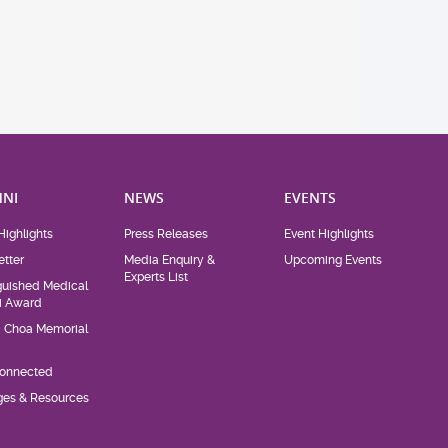
NI
NEWS
EVENTS
Highlights
Press Releases
Event Highlights
tter
Media Enquiry &
Upcoming Events
Experts List
guished Medical
i Award
d Choa Memorial
Connected
eges & Resources