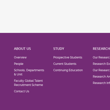
ABOUT US
STUDY
RESEARC
Overview
Prospective Students
Our Researc
People
Current Students
Research Ex
Schools, Departments
Continuing Education
Our Researc
& Unit
Research Ar
Faculty Global Talent
Research Inf
Recruitment Scheme
Contact Us