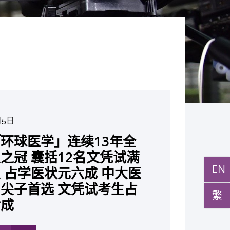
月5日
月10日
月10日
月10日
月7日
月29日
环球医学」连续13年全
与多名全球专家共同牵头跨
月27日
月22日
月17日
月5日
月2日
月19日
月14日
发「AI-OCT」系统助测
黄秀娟教授获颁中国工程界
新设「香港中文大学凤凰奖
新一站式PGT-Plus方案
之冠 囊括12名文凭试满
研究 逾半晚期ALK阳性
现青光眼治疗新靶点 小
成功拆解肝癌免疫治疗耐药
教授陈重娥获颁「清野裕杰
聚逾200位区域专家 探讨
张源津医生成首位亚洲研究
取得「从实验室到临床应
立崭新 ITECH医疗科技
斑水肿 假阳性转介个案
荣誉「光华工程科技奖」
嘉许公开试状元 鼓励学
辨识传统检测中复杂基因异
EN
 占学医状元六成 中大医
人七年无恶化 因特定基
证实可恢复七成视力 有
 揭一种免疫细胞具「除
奖」 成为本港首名学者
医疗保险如何推动全民健康
获国际泌尿科权威奖项
究突破 初步证实GLP-1
平台 推动健康经济分析及
成 缩短患者轮候诊症时
今届医药衞生领域唯一香港
走出课堂放眼世界 装备
点」 降低人工受孕流产
尖子首选 文凭试考生占
常而引起的肺癌有望变成
创崭新神经保护疗法
食」新功能助癌细胞耐药性
亚洲糖尿病教研最高荣誉
K. Lattimer 讲座奖
可改善严重中风康复情况
医疗
繁
纪妙手仁医
常妊娠风险
七成
病」 患者可与病共存
多
多
多
多
多
多