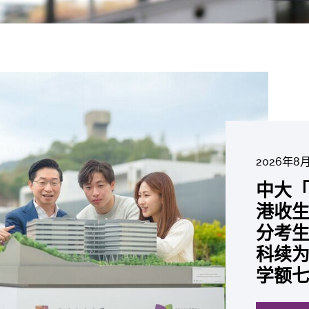
2026年8
2026年6
2026年7
2026年7
2026年7
2026年6
中大「
中大
2026年7
2026年6
2026年6
2026年6
2026年6
2026年5
2026年5
中大研
中大
中大
中大全
港收生
国肺癌
中大发
中大
中大
中大汇
中大
中大
中大成
糖尿黄
最高
学金」
精准
分考生
肺癌病
鼠实验
性机制
出领袖
私人
员 荣
用」研
评估
锐减六
成为
医状元
常「盲
科续为
因异
助开
废喂
荣膺
覆盖
John 
药物
价值
间
学者
21世
及异
学额
「慢性
探索更
探索更
探索更
探索更
探索更
探索更