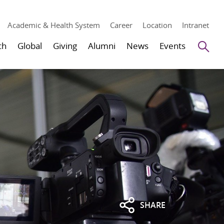
Academic & Health System
Career
Location
Intranet
Se
ch
Global
Giving
Alumni
News
Events
SHARE