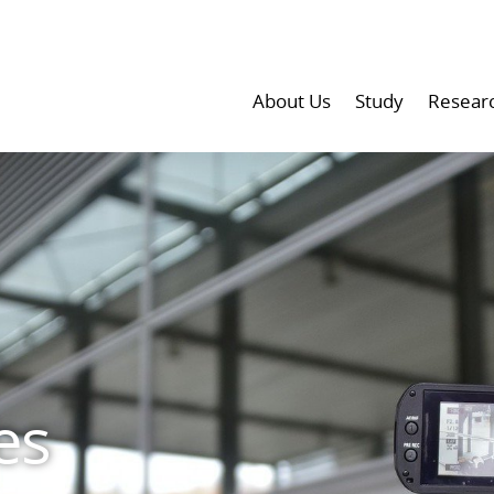
About Us
Study
Resear
es