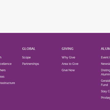
H
GLOBAL
GIVING
ALUM
h
Scope
Why Give
Event 
cellence
Partnerships
Area to Give
Newsle
hers
Give Now
Distin
Alumn
eas
Geral
rastructure
Fund
Stay 
Privil