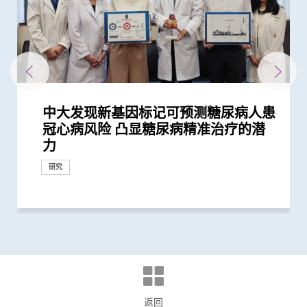
中大发现新基因标记可预测糖尿病人患
中大建议所有孕妇作口服葡萄糖耐量测
「赛马会年轻糖尿支援计划」为逾900
中大发现年轻糖尿病前期患者患糖尿病
中大研究显示糖尿病死亡率及并发症发
中大研究发现「DNA端粒长度缩短」为
患有多囊卵巢综合症华人女性的糖尿病
中大研究发现每6位糖尿病患者有1位出
中文大学与上海交通大学成功发现预测
与牛津大学十年研究合作 中大开发首
中大医学院长达近20年追踪研究 揭示
中大研究发现2型糖尿病对香港生产力
中大医学院跨国合作研究成功开发针对
中大证NT-proBNP有助预测2型糖尿病
中大利用大数据成功开发机器学习模型
中大领导之国际研究发现2型糖尿病患
中大领导的跨国研究发现可准确预测糖
中大成功研发新演算法预测糖尿病肾脏
新计划启动 支援年轻糖尿病患者
中大调查发现半数香港孕妇怀孕初期钠
中大研究显示持续服用RASi类药物可以
中大全球首证血糖波动不稳的肥胖型糖
中大研究显示DNA端粒长度可用於预测
中大医学院马青云教授获亚洲糖尿病研
中大医学院联同全球糖尿病知名专家合
中大发现糖尿病或为感染新冠肺炎高危
中大医学院与阿斯利康首度合作糖尿病
中大医学院两名杰出学者 获裘槎基金
中大研究警示怀孕妇女注意体重增幅
中大研究发现每5名糖尿病患者中 1人
中大研究指朋侪关顾 可减少受情绪困
中大发现糖尿患者患抑郁症风险为一般
中大研究新模式完善中国糖尿病护理系
中大教授陈重娥获颁「清野裕杰出领袖
中大开展为期四年DNA检测计划筛查
中大医学院揭示可发酵碳水化合物饮食
中大银屑病关节炎研究重要突破 成功
中大发现调整生活方式的介入治疗方案
中大利用肠道微生物辨别慢性肠道疾病
中大威院成功以单一导管同时修补二尖
中大研究显示现实中仅少数2型糖尿病
中大研究显示类风湿关节炎患者日服5
中大医学院一期临床研究中心成立十周
中大医学院建立国际认可生物样本库
中大证实「医健通」健康管理功能有助
新冠疫苗复必泰及科兴引发之「T细胞
中大研究证实新冠口服药有效降低院舍
中大新技术有效评估艾滋病病毒感染者
港大及中大医学院联合研究发现已接种
中大研究显示空气污染地区居住者 可
四成港人肠道微生态失衡情况与新冠患
中大研究显示新冠肺炎患者常见有肝脏
多元化预防衰老活动有助减低衰老状况
中大为5,000港人免费验脑 开展人口
中大发现严重睡眠窒息症未经治疗患者
中大医学院陈重娥教授获颁国际奖项以
中大成立「张金菱治疗柏金逊综合症研
中大全球首个「快速眼动睡眠行为障
中大研究证实低剂量三环抗抑郁药有助
中大研究证实银屑病关节炎患者炎症综
中大研究揭示全球大肠癌发病率有年轻
中大为本港老化人口制订标准化认知测
中大研究发现非酒精性脂肪肝诱发肝癌
中大研究揭乙肝康复者仍存罹患肝癌风
中大公布世界首个全球「炎症性肠病」
中大开展全球首个以「视网膜影像」筛
中大研究发现心房颤动引致中风个案15
中大研究证实家居诊治睡眠窒息症成效
中大公布全球首个幽门螺旋菌流行病学
中大伙澳洲专家研究东半球炎症性肠病
中大研究揭示脂肪肝问题不是肥胖人士
中大教授成为全球首位华人获颁「世界
中大成立周佩芳认知障碍预防研究中心
中大全球首项研究确认新大肠癌高风险
中大成立全球首个华人「早发性认知障
中大港大率先应用3D打印技术于复杂
中大与全球30多国专家合作研究 发现
中大与多国中风专家领导一项全球研究
中大就七种常见呼吸道病毒进行全港首
中大公布亚洲首项针对肥胖「睡眠窒息
中大筛查发现每三名社区长者就有一人
中大研究「肠道微生物移植」治疗难辨
中大率先引入「高频信号检测」技术以
中大医学院许树昌教授于《刺针》发表
中大倡议新药物治疗标准逆转脑血管硬
中大最新研究揭示本港每年逾十万非酒
中大与养和医院携手研究 发现抑郁症
中大提倡结合房颤筛查及药物教育 助
社区衰老状况筛查 发现65岁或以上的
头颈放射治疗增中风风险 中大证实
中大研究显示年轻及体重正常人士亦具
中大研究发现囊性纤维化与糖尿病关连
中大研究指六成糖尿病患者睡眠质素欠
中大与理大携手在威院推行24小时远程
中大公布香港慢性肾病透析患者就业研
中大公布小中风的最新药物治疗方法
香港和澳门的炎症性肠病新增个案高踞
中大制订肝癌风险评估指数 准确预测
中大率先采用三维心脏超声波以识别高
中大建议以舒缓性手法护理末期脑退化
中大成功研发全自动化视网膜图像分析
中大研究发现摄取过量盐份会导致高血
中大展开全港睡眠健康教育及改善计划
中大及港大研究团队携手成功发现脑痫
中大率亚洲肾科专家倡议慢性肾病早期
中大证实为颈血管狭窄进行支架成型治
中大三名学者获颁本年度裘槎基金会优
中大公布本港严重人类猪型流感的最新
冠心病风险 凸显糖尿病精准治疗的潜
试 全港两成孕妇患妊娠糖尿 研究发现
糖尿病年青患者提供连续血糖监测仪
的终生风险高达90% 心血管疾病风险增
生率正下降 唯年轻糖尿病患者情况未
有效生物标记 能识别有较高心血管疾
风险是非患病人士的4倍
现肾功能急剧下降
中国人糖尿病的基因标记
个华人糖尿预后预测模型
妊娠糖尿及怀孕期血糖上升对孕妇及子
及经济造成重大损失 年轻群组影响尤
华人群体的「1型糖尿病基因风险评
患者并发心血管病及肾病风险
精准预测老年糖尿病患者未来一年罹患
者并发肾病及心血管疾病的代谢生物标
尿病病人患上心血管疾病之生物标志物
病变 简单抽血即可助医生及早发现2型
摄取超标
降低 2型糖尿病晚期肾病患者出现心肾
尿病患者有较高患癌风险 并证实接受
糖尿病患者肾功能衰退
究协会表扬研究成就及贡献
作四年 为《刺针》制定糖尿病多元综
因素 研究有助了解病毒致病潜在机制
肾病研究 制订全球应对糖尿病肾病新
会颁发「裘槎优秀医学科研者奖2020」
因脂肪肝引致严重肝纤维化或肝硬化
扰之糖尿患者住院百分比
人的两倍 倡以一分钟问卷及早评估糖
统
奖」 成为本港首名学者荣膺亚洲糖尿
9,000名成年人士 以识别罹患早发性糖
介入治疗 可加强二甲双胍 metformin
修复受损关节骨头 亦可保护关节结构
可减轻近七成爱滋病病毒感染者的代谢
瓣及三尖瓣 治疗严重心瓣倒流新突破
患者能成功透过早期减重控制血糖以至
毫克皮质类固醇 出现心血管疾病的风
年 完成逾150项早期临床试验项目 助癌
推动香港成为大湾区新医药科研中心
糖尿病自我管理
反应」可有效预防不同新冠病毒变异株
长者五成入院风险及防止病情恶化
的心脏病风险
疫苗人士 在感染新型冠状病毒变异株
安全地透过定期运动预防罹患糖尿病
者类似 中大研发「微生态免疫力配
受损问题 建议监测患者肝功能 及早发
逾8成「前期衰老」长者逆转为「非衰
基础研究追踪本港脑健康状况
手术后较易出现心血管问题 吁手术前
表扬在糖尿病研究及治理的卓越贡献
究中心」 跨学科研崭新方法 减慢柏金
碍」家庭研究 揭柏金逊病家族遗传倾
改善难治性胃功能失调
合指数持续达标 能降低罹患心血管疾
化趋势
试 及早辨识认知障碍症患者
的关键致癌基因
险
於本世纪发病率及流行率系统性回顾研
查华人阿兹海默症研究
年间上升3倍 宜及早服用抗凝血药预防
满意 可处理半数公立医院成人个案 大
大型分析 揭全球44亿人感染 亚洲包括
获近年最大研究资助金额 势揭肠道微
独有
中风组织主席中风贡献奖」 全球首创
设立一站式简易网站提供认知障碍症资
群组
碍症」研究登记册
心脏手术
小中风新药物疗法
发现及早评估与治疗「小中风」可降低
个流行病学分析 发现「呼吸道合胞病
症」患者生活模式研究 证实个人化辅
患脑小血管病 藉世界中风日呼吁及早
梭菌感染 治愈率为传统抗生素治疗的3
确定脑部手术范围 有效提升复杂性脑
评论新沙士文章 强调医院感染控制措
化
精性脂肪肝新症
患者出现睡眠行为障碍或是脑退化先兆
长者减低中风风险
社区人口中 过半已踏入前期衰老
「颈动脉支架成型术」成效显著
罹患糖尿病风险 吁把握「黄金五年」
的原因
佳 中医耳穴疗法有助改善睡眠质素及
中风溶栓治疗服务
究并提倡中末期患者接受透析前的早期
亚太区首三位 中大成立资料库助市民
乙肝病人的肝癌风险
风险二尖瓣脱垂患者
症患者的吞咽困难
系统 有助糖尿病患者预防中风
压及增加中风机会
建立健康睡眠及健康校园生活
新基因标记
诊断计划
疗及 为心脏衰竭患者植入心脏肌肉收
秀科研者奖
情况
健康推广计划
研究
研究
研究
力
其子女糖尿病风险为同龄儿童3倍
数据显示有效管控血糖 大幅降低严...
近70%
见改善
病风险的糖尿病人
女的长期健康风险
为严重
分」工具 大幅提升糖尿病分类诊断准...
严重低血糖的风险
志物
势将改写临床指引
糖尿病患者的肾脏问题
并发症的风险
一类常用降血压药物的糖尿病患者患...
合策略
策略
尿患者的精神健康状况
病教研最高荣誉
尿病的高风险群组
预防2型糖尿病疗效
预防变形恶化
性脂肪肝病情
停药
险增一倍
症及糖尿病患者确立新治疗药物
引起的严重疾病
Omicron后能对不同的新冠病毒变异...
方」证有效促进新冠患者康复 有望提...
现病情恶化
老」
进行睡眠窒息症评估以减风险
逊病程
向高达6倍 追踪初期症状如便秘 可提...
病风险
究 发现本港发病率於过去30年急升...
中风
幅缩减八成轮候时间
香港逾半人口为带菌者
生物群之谜
「脉磁激法」助中风患者复修脑部功...
讯
七成中风风险
毒」及「甲型流感」为两大致命病毒
导疗程有效减轻病情
预防
倍
痫症手术成效约三成
施对控制疫情极为重要
确诊期减并发症机会
控制血糖
教育计划
增加认知
缩调节器成效显着
研究
研究
研究
研究
研究
研究
研究
奖项及荣誉
研究
奖项及荣誉
研究
研究
研究
研究
里程碑
研究
研究
研究
研究
研究
奖项及荣誉
研究
研究
临床服务
研究
研究
研究
研究
研究
研究
研究
研究
研究
研究
研究
临床服务
研究
研究
研究
临床服务
研究
研究
研究
研究
研究
健康推广计划
研究
研究
奖项及荣誉
研究
研究
研究
健康推广计划
研究
研究
研究
研究
研究
研究
研究
研究
研究
研究
研究
研究
国际合作
国际合作
研究
奖项及荣誉
健康推广计划
研究
研究
研究
研究
研究
研究
研究
研究
研究
研究
研究
研究
研究
研究
研究
研究
研究
研究
研究
研究
奖项及荣誉
研究
研究
研究
研究
临床服务
研究
外科创新技术
研究
研究
研究
研究
研究
研究
返回