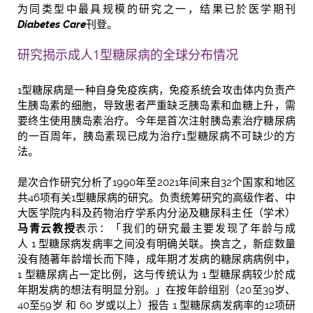
为同类型中最具规模的研究之一，结果已於医学期刊
Diabetes Care
刊登。
研究揭示成人1型糖尿病的全球分布情况
1型糖尿病是一种自身免疫疾病，免疫系统会攻击体内负责产
生胰岛素的细胞，导致患者严重缺乏胰岛素和血糖上升，需
要终生使用胰岛素治疗。今年是首次注射胰岛素治疗糖尿病
的一百周年，胰岛素现已成为治疗1型糖尿病不可缺少的方
法。
是次合作研究分析了1990年至2021年间来自32个国家和地区
共46项有关1型糖尿病的研究。负责统筹研究的高级作者、中
大医学院内科及药物治疗学系内分泌及糖尿科主任（学术）
马青云教授
表示：「我们的研究最主要发现了年龄与成
人 1 型糖尿病发病率之间没有明确关联。换言之，新症数量
没有随著年龄增长而下降，成年期才发病的糖尿病病例中，
1 型糖尿病占一定比例，这与传统认为 1 型糖尿病较少於成
年期发病的想法有明显分别。」在按年龄组别（20至39岁、
40至59岁 和 60 岁或以上）报告 1 型糖尿病发病率的12项研