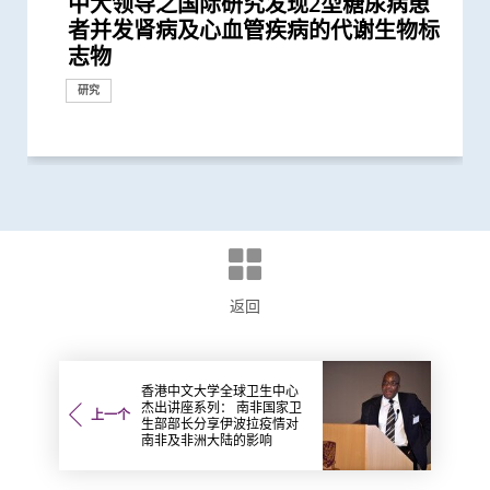
中大领导之国际研究发现2型糖尿病患
中大发现新基因标记可预测糖尿病人患
中大发现年轻糖尿病前期患者患糖尿病
中大研究显示DNA端粒长度可用於预测
中大研究显示糖尿病死亡率及并发症发
中大研究发现「DNA端粒长度缩短」为
中文大学与上海交通大学成功发现预测
中大教授陈重娥获颁「清野裕杰出领袖
「赛马会年轻糖尿支援计划」为逾900
与牛津大学十年研究合作 中大开发首
中大医学院揭示可发酵碳水化合物饮食
中大研究发现2型糖尿病对香港生产力
中大医学院跨国合作研究成功开发针对
中大证NT-proBNP有助预测2型糖尿病
中大利用大数据成功开发机器学习模型
中大研究显示现实中仅少数2型糖尿病
中大领导的跨国研究发现可准确预测糖
中大成功研发新演算法预测糖尿病肾脏
新计划启动 支援年轻糖尿病患者
中大调查发现半数香港孕妇怀孕初期钠
中大研究显示持续服用RASi类药物可以
中大全球首证血糖波动不稳的肥胖型糖
中大医学院领导国际研究显示 成人1 型
中大医学院马青云教授获亚洲糖尿病研
中大医学院与阿斯利康首度合作糖尿病
中大医学院两名杰出学者 获裘槎基金
患有多囊卵巢综合症华人女性的糖尿病
中大医学院陈重娥教授获颁国际奖项以
中大研究发现每6位糖尿病患者有1位出
中大建议所有孕妇作口服葡萄糖耐量测
中大研究指朋侪关顾 可减少受情绪困
中大发现糖尿患者患抑郁症风险为一般
中大研究显示年轻及体重正常人士亦具
中大成立崭新 ITECH医疗科技评估平台
中大开展为期四年DNA检测计划筛查
中大医学院长达近20年追踪研究 揭示
中大医学院一期临床研究中心成立十周
中大医学院建立国际认可生物样本库
中大证实「医健通」健康管理功能有助
中大研究显示空气污染地区居住者 可
中大医学院联同全球糖尿病知名专家合
中大发现糖尿病或为感染新冠肺炎高危
中大研究警示怀孕妇女注意体重增幅
中大研究发现每5名糖尿病患者中 1人
中大研究发现囊性纤维化与糖尿病关连
中大研究指六成糖尿病患者睡眠质素欠
中大成功研发全自动化视网膜图像分析
者并发肾病及心血管疾病的代谢生物标
冠心病风险 凸显糖尿病精准治疗的潜
的终生风险高达90% 心血管疾病风险增
糖尿病患者肾功能衰退
生率正下降 唯年轻糖尿病患者情况未
有效生物标记 能识别有较高心血管疾
中国人糖尿病的基因标记
奖」 成为本港首名学者荣膺亚洲糖尿
糖尿病年青患者提供连续血糖监测仪
个华人糖尿预后预测模型
介入治疗 可加强二甲双胍 metformin
及经济造成重大损失 年轻群组影响尤
华人群体的「1型糖尿病基因风险评
患者并发心血管病及肾病风险
精准预测老年糖尿病患者未来一年罹患
患者能成功透过早期减重控制血糖以至
尿病病人患上心血管疾病之生物标志物
病变 简单抽血即可助医生及早发现2型
摄取超标
降低 2型糖尿病晚期肾病患者出现心肾
尿病患者有较高患癌风险 并证实接受
糖尿病的新症发病率较传统预期高
究协会表扬研究成就及贡献
肾病研究 制订全球应对糖尿病肾病新
会颁发「裘槎优秀医学科研者奖2020」
风险是非患病人士的4倍
表扬在糖尿病研究及治理的卓越贡献
现肾功能急剧下降
试 全港两成孕妇患妊娠糖尿 研究发现
扰之糖尿患者住院百分比
人的两倍 倡以一分钟问卷及早评估糖
罹患糖尿病风险 吁把握「黄金五年」
推动健康经济分析及价值医疗
9,000名成年人士 以识别罹患早发性糖
妊娠糖尿及怀孕期血糖上升对孕妇及子
年 完成逾150项早期临床试验项目 助癌
推动香港成为大湾区新医药科研中心
糖尿病自我管理
安全地透过定期运动预防罹患糖尿病
作四年 为《刺针》制定糖尿病多元综
因素 研究有助了解病毒致病潜在机制
因脂肪肝引致严重肝纤维化或肝硬化
的原因
佳 中医耳穴疗法有助改善睡眠质素及
系统 有助糖尿病患者预防中风
健康推广计划
研究
志物
力
近70%
见改善
病风险的糖尿病人
病教研最高荣誉
数据显示有效管控血糖 大幅降低严...
预防2型糖尿病疗效
为严重
分」工具 大幅提升糖尿病分类诊断准...
严重低血糖的风险
停药
势将改写临床指引
糖尿病患者的肾脏问题
并发症的风险
一类常用降血压药物的糖尿病患者患...
策略
其子女糖尿病风险为同龄儿童3倍
尿患者的精神健康状况
确诊期减并发症机会
尿病的高风险群组
女的长期健康风险
症及糖尿病患者确立新治疗药物
合策略
控制血糖
研究
研究
研究
研究
研究
研究
奖项及荣誉
奖项及荣誉
研究
奖项及荣誉
研究
研究
研究
里程碑
研究
研究
研究
研究
研究
研究
研究
研究
研究
研究
研究
奖项及荣誉
健康推广计划
研究
研究
研究
研究
研究
研究
研究
研究
研究
国际合作
研究
研究
研究
健康推广计划
研究
研究
国际合作
研究
返回
香港中文大学全球卫生中心
杰出讲座系列： 南非国家卫
上一个
生部部长分享伊波拉疫情对
南非及非洲大陆的影响