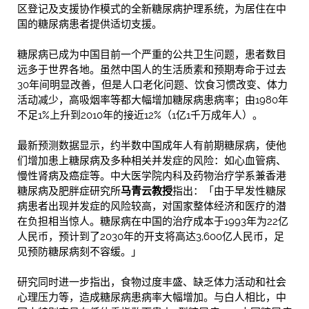
区登记及支援协作模式的全新糖尿病护理系统，为居住在中
国的糖尿病患者提供适切支援。
糖尿病已成为中国目前一个严重的公共卫生问题，患者数目
远多于世界各地。虽然中国人的生活质素和预期寿命于过去
30年间明显改善，但是人口老化问题、饮食习惯改变、体力
活动减少，高吸烟率等都大幅增加糖尿病患病率；由1980年
不足1%上升到2010年的接近12%（1亿1千万成年人）。
最新预测数据显示，约半数中国成年人有前期糖尿病，使他
们增加患上糖尿病及多种相关并发症的风险：如心血管病、
慢性肾病及癌症等。中大医学院内科及药物治疗学系兼香港
糖尿病及肥胖症研究所
马青云教授
指出：「由于早发性糖尿
病患者出现并发症的风险较高，对国家整体经济和医疗的潜
在负担相当惊人。糖尿病在中国的治疗成本于1993年为22亿
人民币，预计到了2030年的开支将高达3,600亿人民币，足
见预防糖尿病刻不容缓。」
研究同时进一步指出，食物过度丰盛、缺乏体力活动和社会
心理压力等，造成糖尿病患病率大幅增加。与白人相比，中