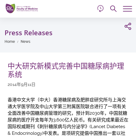
d
Skip
Searc
to
Tog
main
me
Start
content
main
Press Releases
content
Home
News
中大研究新模式完善中国糖尿病护理
系统
2014年9月11日
香港中文大学（中大）香港糖尿病及肥胖症研究所与上海交
通大学医学院及中山大学第三附属医院联合进行了一项有关
全面改善中国糖尿病管理的研究，预计到2030年，中国就糖
尿病的医疗开支每年为3,600亿人民币。有关研究成果最近在
国际权威期刊《刺针糖尿病与内分泌学》(Lancet Diabetes
& Endocrinology)中发表。是项研究提倡中国推出一套以社