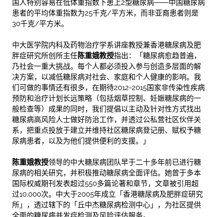
国人特别容易在低体重指数下患上2型糖尿病――中国糖尿病
患者的平均体重指数为25千克/平方米，而非亚裔患者则是
30千克/平方米。
中大医学院内科及药物治疗学系讲座教授兼香港糖尿病及肥
胖症研究所创所主任
陈重娥教授
指出：「糖尿病愈趋普遍，
乃社会一重大挑战。每个人都必须投入参与创造多层面的解
决方案，以减低糖尿病对社会、家庭和个人健康的影响。我
们可做的事情还有很多，在期待2012-2015国家非传染性疾病
预防和治疗计划长远策略（包括烟草控制、妊娠糖尿病的一
般检查等）成果的同时，我们提倡以主动及针对性方式找出
糖尿病高风险人士做好防治工作，并透过公私营社区伙伴关
系，把重点投放于建立并维持社区糖尿病登记册、赋权予糖
尿病患者，以及为他们提供便利的支援。」
陈重娥教授
领导的中大糖尿病团队早于二十多年前已进行糖
尿病的相关研究，并积极推动糖尿病全面评估。她曾于多本
国际权威期刊发表超过550多篇论著和章节，文章被引用超
过10,000次。中大于2005年成立「香港糖尿病及肥胖症研究
所」，透过辖下的「丘中杰糖尿病检测中心」，为社区提供
全面的糖尿病并发症检测及风险评估服务。