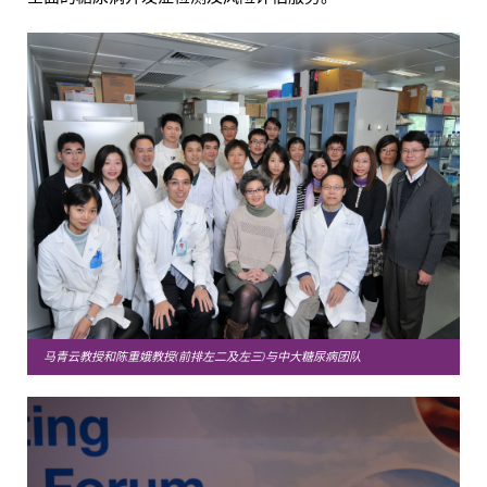
马青云教授和陈重娥教授(前排左二及左三)与中大糖尿病团队