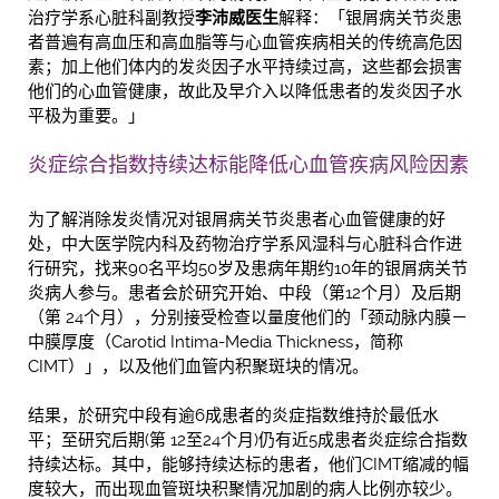
治疗学系心脏科副教授
李沛威医生
解释：「银屑病关节炎患
者普遍有高血压和高血脂等与心血管疾病相关的传统高危因
素；加上他们体内的发炎因子水平持续过高，这些都会损害
他们的心血管健康，故此及早介入以降低患者的发炎因子水
平极为重要。」
炎症综合指数持续达标能降低心血管疾病风险因素
为了解消除发炎情况对银屑病关节炎患者心血管健康的好
处，中大医学院内科及药物治疗学系风湿科与心脏科合作进
行研究，找来90名平均50岁及患病年期约10年的银屑病关节
炎病人参与。患者会於研究开始、中段（第12个月）及后期
（第 24个月），分别接受检查以量度他们的「颈动脉内膜－
中膜厚度（Carotid Intima-Media Thickness，简称
CIMT）」，以及他们血管内积聚斑块的情况。
结果，於研究中段有逾6成患者的炎症指数维持於最低水
平；至研究后期(第 12至24个月)仍有近5成患者炎症综合指数
持续达标。其中，能够持续达标的患者，他们CIMT缩减的幅
度较大，而出现血管斑块积聚情况加剧的病人比例亦较少。