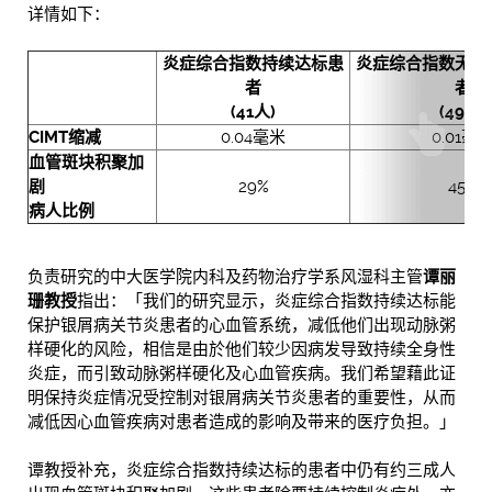
详情如下：
炎症综合指数持续达标患
炎症综合指数无法
者
者
(41
人
)
(49
人
)
CIMT
缩减
0.04毫米
0.01毫
血管斑块积聚加
剧
29%
45%
病人比例
负责研究的中大医学院内科及药物治疗学系风湿科主管
谭丽
珊教授
指出：「我们的研究显示，炎症综合指数持续达标能
保护银屑病关节炎患者的心血管系统，减低他们出现动脉粥
样硬化的风险，相信是由於他们较少因病发导致持续全身性
炎症，而引致动脉粥样硬化及心血管疾病。我们希望藉此证
明保持炎症情况受控制对银屑病关节炎患者的重要性，从而
减低因心血管疾病对患者造成的影响及带来的医疗负担。」
谭教授补充，炎症综合指数持续达标的患者中仍有约三成人