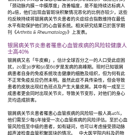
「颈动脉内膜－中膜厚度」改善幅度，是不能持续达标病人
的4倍，他们出现血管斑块积聚情况恶化的比例亦较少，这些
均反映持续将银屑病关节炎患者的炎症综合指数维持在最低
水平有助保护他们的心血管系统。相关研究结果已於医学期
刊《
Arthritis & Rheumatology
》上发表。
银屑病关节炎患者罹患心血管疾病的风险较健康人
士高40%
银屑病又名「牛皮癣」，估计全球百分之一的人口受此症困
扰，20至30岁和50至60岁是发病的高峰期。现时已知银屑
病患者自身的免疫系统攻击健康的细胞及组织，但为何有此
不正常免疫反应仍然未明。虽然此症不具传染性，但会导致
患者的皮肤出现红色班点及产生大量皮屑。其中有一成至三
成患者更会同时出现关节炎，导致关节变形，对他们的身心
灵均造成损害。
银屑病关节炎患者罹患心血管疾病的风险较一般人高40%，
他们需至少每5年接受一次心血管疾病的风险评估。至於心血
管风险低至中级的患者，如有疑问，也可以考虑接受颈动脉
超声波检查血管积聚斑块的情况。 中大医学院内科及药物