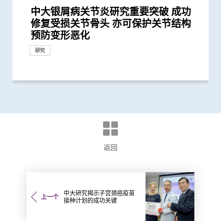
中大银屑病关节炎研究重要突破 成功
中大威院成功以单一导管同时修补二尖
中大研究显示类风湿关节炎患者日服5
中大港大率先应用3D打印技术于复杂
中大率先采用三维心脏超声波以识别高
中大全球历时最长磁力共振追踪研究发
中大与国际心脏专家检视退化性二尖瓣
中大医学院研究证实手提心脏超声波扫
中大提倡结合房颤筛查及药物教育 助
中大证实为颈血管狭窄进行支架成型治
中大全球首次揭示CD4+ Treg细胞启动
中大临床研究利用球囊心包切开术治疗
「赛马会年轻糖尿支援计划」为逾900
与牛津大学十年研究合作 中大开发首
中大医学院长达近20年追踪研究 揭示
中大研究发现2型糖尿病对香港生产力
中大发现调整生活方式的介入治疗方案
中大证NT-proBNP有助预测2型糖尿病
中大利用肠道微生物辨别慢性肠道疾病
中大利用大数据成功开发机器学习模型
中大领导之国际研究发现2型糖尿病患
中大领导的跨国研究发现可准确预测糖
新冠疫苗复必泰及科兴引发之「T细胞
中大发现新基因标记可预测糖尿病人患
中大研究证实新冠口服药有效降低院舍
中大新技术有效评估艾滋病病毒感染者
中大发现年轻糖尿病前期患者患糖尿病
中大研究显示持续服用RASi类药物可以
中大全球首证血糖波动不稳的肥胖型糖
港大及中大医学院联合研究发现已接种
中大医学院领导国际研究显示 成人1 型
四成港人肠道微生态失衡情况与新冠患
中大医学院联同全球糖尿病知名专家合
中大研究显示糖尿病死亡率及并发症发
中大研究发现「DNA端粒长度缩短」为
中大研究显示新冠肺炎患者常见有肝脏
中大医学院与阿斯利康首度合作糖尿病
患有多囊卵巢综合症华人女性的糖尿病
多元化预防衰老活动有助减低衰老状况
中大为5,000港人免费验脑 开展人口
中大发现严重睡眠窒息症未经治疗患者
中大成立「张金菱治疗柏金逊综合症研
中大全球首个「快速眼动睡眠行为障
中大研究证实低剂量三环抗抑郁药有助
中大研究发现每6位糖尿病患者有1位出
中大研究警示怀孕妇女注意体重增幅
中大研究发现本港四成青少年睡眠不足
中大研究揭示全球大肠癌发病率有年轻
中大为本港老化人口制订标准化认知测
中大研究发现非酒精性脂肪肝诱发肝癌
港韩瑞三地学者联手研顶尖医学科技
中大研究揭乙肝康复者仍存罹患肝癌风
中大公布世界首个全球「炎症性肠病」
中大开展全球首个以「视网膜影像」筛
中大研究发现心房颤动引致中风个案15
中大研究证实家居诊治睡眠窒息症成效
中大公布全球首个幽门螺旋菌流行病学
中大建议所有孕妇作口服葡萄糖耐量测
中大伙澳洲专家研究东半球炎症性肠病
中大研究揭示脂肪肝问题不是肥胖人士
中大教授成为全球首位华人获颁「世界
中大研究发现每5名糖尿病患者中 1人
中大成立周佩芳认知障碍预防研究中心
中大全球首项研究确认新大肠癌高风险
中大成立全球首个华人「早发性认知障
中大与全球30多国专家合作研究 发现
中大与多国中风专家领导一项全球研究
中大就七种常见呼吸道病毒进行全港首
中大公布亚洲首项针对肥胖「睡眠窒息
中大筛查发现每三名社区长者就有一人
中大研究「肠道微生物移植」治疗难辨
中大率先引入「高频信号检测」技术以
中大医学院许树昌教授于《刺针》发表
中大倡议新药物治疗标准逆转脑血管硬
中大最新研究揭示本港每年逾十万非酒
中大研究指朋侪关顾 可减少受情绪困
中大与养和医院携手研究 发现抑郁症
社区衰老状况筛查 发现65岁或以上的
中大发现糖尿患者患抑郁症风险为一般
头颈放射治疗增中风风险 中大证实
中大与理大携手在威院推行24小时远程
中大公布香港慢性肾病透析患者就业研
中大公布小中风的最新药物治疗方法
香港和澳门的炎症性肠病新增个案高踞
中大制订肝癌风险评估指数 准确预测
中文大学与上海交通大学成功发现预测
中大建议以舒缓性手法护理末期脑退化
中大率先利用崭新生物阻抗多频谱技术
中大研究发现摄取过量盐份会导致高血
中大威尔斯亲王医院利国伟心血管治疗
中大展开全港睡眠健康教育及改善计划
中大及港大研究团队携手成功发现脑痫
中大率亚洲肾科专家倡议慢性肾病早期
中大三名学者获颁本年度裘槎基金会优
中大公布本港严重人类猪型流感的最新
修复受损关节骨头 亦可保护关节结构
瓣及三尖瓣 治疗严重心瓣倒流新突破
毫克皮质类固醇 出现心血管疾病的风
心脏手术
风险二尖瓣脱垂患者
现 类风湿关节炎关节结构损伤程度可
倒流治疗成效 发现亚洲患者心脏负荷
瞄器有效筛查胸主动脉瘤
长者减低中风风险
疗及 为心脏衰竭患者植入心脏肌肉收
心脏再生机制 为心脏修复治疗带来新
心包积水 术后复发率大减8成 患者免
糖尿病年青患者提供连续血糖监测仪
个华人糖尿预后预测模型
妊娠糖尿及怀孕期血糖上升对孕妇及子
及经济造成重大损失 年轻群组影响尤
可减轻近七成爱滋病病毒感染者的代谢
患者并发心血管病及肾病风险
精准预测老年糖尿病患者未来一年罹患
者并发肾病及心血管疾病的代谢生物标
尿病病人患上心血管疾病之生物标志物
反应」可有效预防不同新冠病毒变异株
冠心病风险 凸显糖尿病精准治疗的潜
长者五成入院风险及防止病情恶化
的心脏病风险
的终生风险高达90% 心血管疾病风险增
降低 2型糖尿病晚期肾病患者出现心肾
尿病患者有较高患癌风险 并证实接受
疫苗人士 在感染新型冠状病毒变异株
糖尿病的新症发病率较传统预期高
者类似 中大研发「微生态免疫力配
作四年 为《刺针》制定糖尿病多元综
生率正下降 唯年轻糖尿病患者情况未
有效生物标记 能识别有较高心血管疾
受损问题 建议监测患者肝功能 及早发
肾病研究 制订全球应对糖尿病肾病新
风险是非患病人士的4倍
逾8成「前期衰老」长者逆转为「非衰
基础研究追踪本港脑健康状况
手术后较易出现心血管问题 吁手术前
究中心」 跨学科研崭新方法 减慢柏金
碍」家庭研究 揭柏金逊病家族遗传倾
改善难治性胃功能失调
现肾功能急剧下降
增患心血管病风险
化趋势
试 及早辨识认知障碍症患者
的关键致癌基因
创新纳米技术治疗消化道及心血管疾病
险
於本世纪发病率及流行率系统性回顾研
查华人阿兹海默症研究
年间上升3倍 宜及早服用抗凝血药预防
满意 可处理半数公立医院成人个案 大
大型分析 揭全球44亿人感染 亚洲包括
试 全港两成孕妇患妊娠糖尿 研究发现
获近年最大研究资助金额 势揭肠道微
独有
中风组织主席中风贡献奖」 全球首创
因脂肪肝引致严重肝纤维化或肝硬化
设立一站式简易网站提供认知障碍症资
群组
碍症」研究登记册
小中风新药物疗法
发现及早评估与治疗「小中风」可降低
个流行病学分析 发现「呼吸道合胞病
症」患者生活模式研究 证实个人化辅
患脑小血管病 藉世界中风日呼吁及早
梭菌感染 治愈率为传统抗生素治疗的3
确定脑部手术范围 有效提升复杂性脑
评论新沙士文章 强调医院感染控制措
化
精性脂肪肝新症
扰之糖尿患者住院百分比
患者出现睡眠行为障碍或是脑退化先兆
社区人口中 过半已踏入前期衰老
人的两倍 倡以一分钟问卷及早评估糖
「颈动脉支架成型术」成效显著
中风溶栓治疗服务
究并提倡中末期患者接受透析前的早期
亚太区首三位 中大成立资料库助市民
乙肝病人的肝癌风险
中国人糖尿病的基因标记
症患者的吞咽困难
及早检测末期肾衰竭病人患心血管疾病
压及增加中风机会
中心正式开幕 配备先进设备及专业技
建立健康睡眠及健康校园生活
新基因标记
诊断计划
秀科研者奖
情况
研究
研究
研究
预防变形恶化
险增一倍
分为两种 提倡早期磁力共振检查 降...
情况易被低估 死亡率较预期高
缩调节器成效显着
靶点
受重复入院「拮针」引流之苦
数据显示有效管控血糖 大幅降低严...
女的长期健康风险
为严重
性脂肪肝病情
严重低血糖的风险
志物
势将改写临床指引
引起的严重疾病
力
近70%
并发症的风险
一类常用降血压药物的糖尿病患者患...
Omicron后能对不同的新冠病毒变异...
方」证有效促进新冠患者康复 有望提...
合策略
见改善
病风险的糖尿病人
现病情恶化
策略
老」
进行睡眠窒息症评估以减风险
逊病程
向高达6倍 追踪初期症状如便秘 可提...
究 发现本港发病率於过去30年急升...
中风
幅缩减八成轮候时间
香港逾半人口为带菌者
其子女糖尿病风险为同龄儿童3倍
生物群之谜
「脉磁激法」助中风患者复修脑部功...
讯
七成中风风险
毒」及「甲型流感」为两大致命病毒
导疗程有效减轻病情
预防
倍
痫症手术成效约三成
施对控制疫情极为重要
尿患者的精神健康状况
教育计划
增加认知
的风险
术 服务全港心血管病患者
研究
研究
研究
研究
临床服务
研究
研究
研究
研究
研究
研究
研究
研究
研究
研究
研究
临床服务
研究
国际合作
研究
研究
研究
研究
研究
研究
研究
研究
研究
研究
研究
研究
研究
临床服务
研究
研究
研究
研究
健康推广计划
研究
研究
奖项及荣誉
研究
研究
研究
研究
研究
研究
研究
研究
健康推广计划
研究
研究
研究
研究
研究
研究
研究
研究
研究
研究
研究
研究
研究
国际合作
研究
研究
研究
国际合作
研究
研究
研究
研究
研究
研究
研究
研究
研究
研究
奖项及荣誉
研究
研究
研究
研究
临床服务
研究
外科创新技术
研究
研究
研究
研究
研究
里程碑
返回
中大研究揭示子宫颈癌疫苗
上一个
接种计划的成功关键