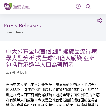
d
Skip
Searc
to
Tog
main
me
Start
content
main
Press Releases
content
Home
News
中大公布全球首個幽門螺旋菌流行病
學大型分析 揭全球44億人感染 亞洲
包括香港逾半人口為帶菌者
2017年7月10日
香港中文大學（中大）醫學院一項最新研究揭示，全球有44
億人感染可引致消化性潰瘍甚至胃癌的幽門螺旋菌。其中非
洲近八成人口帶有幽門螺旋菌，冠絕全球；而亞洲(包括香港)
亦有逾半人口感染。今次是全球首個就幽門螺旋菌於世界各
地流行病學進行分析的研究報告，相關結果已於權威醫學期