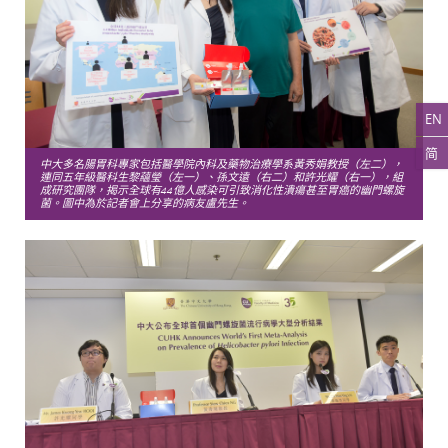
EN
简
中大多名腸胃科專家包括醫學院內科及藥物治療學系黃秀娟教授（左二），
連同五年級醫科生黎蘊瑩（左一）、孫文遠（右二）和許光耀（右一），組
成研究團隊，揭示全球有44億人感染可引致消化性潰瘍甚至胃癌的幽門螺旋
菌。圖中為於記者會上分享的病友盧先生。