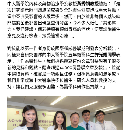
中大醫學院內科及藥物治療學系教授
黃秀娟教授
總結：「是
次研究顯示幽門螺旋菌感染對全球衞生健康造成重大負擔，
當中亞洲受影響的人數眾多。然而，由於並非每個人感染幽
門螺旋菌後都會出現嚴重併發症，令不少人低估了其影響
力。我們建議，倘若持續有類似胃痛的症狀，便應諮詢醫生
意見及進行檢查，接受適當治療。」
對於能以第一作者身份於國際權威醫學期刊發表分析報告，
同樣來自研究團隊的中大醫學院五年級醫科生
許光耀同學
表
示：「作為醫科生，我們透過撰寫這份文章對醫學有了很多
新的見解和觀點。翻查超過14,000份醫學文章及報告，並從
中選取資料，確實是一項艱巨任務，但極具意義和滿足感。
我們非常感激中大醫學院多位醫生、研究人員和教授的支
持，讓我們克服很多困難，為醫學科研作出貢獻。」