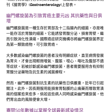
刊《腸胃學》(
Gastroenterology
)上發表。
幽門螺旋菌為引致胃癌主要元凶 其抗藥性與日俱
增
幽門螺旋菌是一種生存於胃部及十二指腸內的細菌，亦是唯
一能存活於胃酸的細菌。它能誘發胃酸分泌，損害胃壁，繼
而引致消化性潰瘍。國際癌症研究機構亦將幽門螺旋菌界定
為第一類致癌物，可引致胃癌。
大多數感染幽門螺旋菌的患者沒有明顯症狀，直至病情發展
為胃炎，才會出現輕微噯氣、腹脹、噁心、嘔吐及腹部不適
等症狀。若被診斷感染幽門螺旋菌，患者需要服用含有抑制
胃酸分泌藥物及抗生素的滅菌療程。
然而，幽門螺旋菌對抗生素的抗藥性日俱嚴重，近年已引起
關注。此外，因長期服用能損害胃黏膜的止痛藥而導致胃潰
瘍的個案愈來愈多，倘若這些病人同時感染幽門螺旋菌，他
們胃出血的風險便會大增。
審閱50年數據以掌握全球最新感染情況