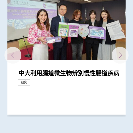
中大利用腸道微生物辨別慢性腸道疾病
中大公布世界首個全球「炎症性腸病」
中大夥澳洲專家研究東半球炎症性腸病
中大全球首項研究確認新大腸癌高風險
中大研究「腸道微生物移植」治療難辨
香港和澳門的炎症性腸病新增個案高踞
中大醫學院腸胃科率領全球多國專家制
四成港人腸道微生態失衡情況與新冠患
中大全球首證新冠患者腸道微生態現失
中大研究證實低劑量三環抗抑鬱藥有助
中大研究揭示全球大腸癌發病率有年輕
中大黃秀娟教授獲頒中國工程界最高榮
中大研究揭示嬰兒早期表觀遺傳改變及
中大醫學院推出「琢妍醫學人才培育計
中大首創透過調節腸道菌群 成功紓緩
「賽馬會年輕糖尿支援計劃」為逾900
與牛津大學十年研究合作 中大開發首
中大醫學院長達近20年追蹤研究 揭示
中大研究發現2型糖尿病對香港生產力
中大銀屑病關節炎研究重要突破 成功
中大發現調整生活方式的介入治療方案
中大研究揭示未來十年香港每千人將有
中大與加拿大卡爾加里大學領導全球
中大研究指出過度清潔消毒增加濕疹等
中大醫學院開創兒童宏基因組組裝基因
中大研究揭示患妊娠糖尿病孕婦腸道微
中大利用腸道微生物開發精準工具診斷
中大威院成功以單一導管同時修補二尖
黃秀娟教授成為全國首位女性醫生科學
中大醫學院兩學者當選歐洲科學院外籍
中大利用大數據成功開發機器學習模型
中大醫學院黃秀娟教授成香港首位醫生
中大研究顯示類風濕關節炎患者日服5
新冠疫苗復必泰及科興引發之「T細胞
中大發現小腸癌在全球及本港發病率明
中大發現新基因標記可預測糖尿病人患
中大研究證實新冠口服藥有效降低院舍
中大醫學院大型臨床研究證實口服微膠
中大醫學院進行亞洲最大型長新冠研究
裘槎醫學科學教授黃秀娟教授就職演
中大新技術有效評估愛滋病病毒感染者
中大發現年輕糖尿病前期患者患糖尿病
中大「三歲定八十」跨學科研究 拆解
中大研究顯示持續服用RASi類藥物可以
中大全球首證血糖波動不穩的肥胖型糖
中大醫學院獲醫管局支持開展香港首個
港大及中大醫學院聯合研究發現已接種
中大醫學院領導國際研究顯示 成人1 型
中大與輔導教師協會最新調查顯示 本
中大嶄新技術 以糞便細菌基因偵測大
中大醫學院研究指幼兒成為新冠病毒
中大醫學院研究指出優化腸道微生態有
中大揭腸道微生態失衡為「炎症性腸
中大發現新冠患者的腸道內缺乏可調節
中大醫學院聯同全球糖尿病知名專家合
中大醫學院發現胰臟癌有全球上升及年
中大研究顯示糖尿病死亡率及併發症發
中大證新冠嬰孩患者糞便帶病毒 可成
中大研究顯示新冠肺炎患者常見有肝臟
中大醫學院與阿斯利康首度合作糖尿病
嬰兒腸道菌群影響一生 中大團隊研
中大醫學院兩名傑出學者 獲裘槎基金
患有多囊卵巢綜合症華人女性的糖尿病
多元化預防衰老活動有助減低衰老狀況
中大為5,000港人免費驗腦 開展人口
中大發現嚴重睡眠窒息症未經治療患者
中大成立「張金菱治療柏金遜綜合症研
中大全球首個「快速眼動睡眠行為障
中大研究發現每6位糖尿病患者有1位出
中大研究警示懷孕婦女注意體重增幅
中大研究證實銀屑病關節炎患者炎症綜
陳家亮教授成首位華人獲頒「美國腸胃
中大成立亞洲首間「微生物移植及研究
中大為本港老化人口制訂標準化認知測
中大研究發現非酒精性脂肪肝誘發肝癌
港韓瑞三地學者聯手研頂尖醫學科技
中大研究揭乙肝康復者仍存罹患肝癌風
中大開展全球首個以「視網膜影像」篩
中大研究發現心房顫動引致中風個案15
中大研究證實家居診治睡眠窒息症成效
中大建議所有孕婦作口服葡萄糖耐量測
香港中文大學與蘇黎世聯邦理工學院結
中大研究揭示脂肪肝問題不是肥胖人士
中大公布全球首項「針對亞士匹靈引致
中大教授成為全球首位華人獲頒「世界
中大研究發現每5名糖尿病患者中 1人
中大成立周佩芳認知障礙預防研究中心
中大成立全球首個華人「早發性認知障
中大港大率先應用3D打印技術於複雜
中大與全球30多國專家合作研究 發現
中大與多國中風專家領導一項全球研究
中大就七種常見呼吸道病毒進行全港首
中大公布亞洲首項針對肥胖「睡眠窒息
中大篩查發現每三名社區長者就有一人
中大率先引入「高頻信號檢測」技術以
中大醫學院許樹昌教授於《刺針》發表
中大倡議新藥物治療標準逆轉腦血管硬
中大最新研究揭示本港每年逾十萬非酒
中大研究指朋儕關顧 可減少受情緒困
中大與養和醫院攜手研究 發現抑鬱症
中大醫學院成功植入「脈衝產生器」醫
中大提倡結合房顫篩查及藥物教育 助
社區衰老狀況篩查 發現65歲或以上的
中大發現糖尿患者患抑鬱症風險為一般
頭頸放射治療增中風風險 中大證實
香港中文大學成立消化疾病研究國家重
中大與理大攜手在威院推行24小時遠程
中大公布香港慢性腎病透析患者就業研
中大公布小中風的最新藥物治療方法
中大制訂肝癌風險評估指數 準確預測
中文大學與上海交通大學成功發現預測
中大率先採用三維心臟超聲波以識别高
中大建議以舒緩性手法護理末期腦退化
中大研究發現攝取過量鹽份會導致高血
中大展開全港睡眠健康教育及改善計劃
中大及港大研究團隊攜手成功發現腦癇
中大率亞洲腎科專家倡議慢性腎病早期
中大證實為頸血管狹窄進行支架成型治
中大三名學者獲頒本年度裘槎基金會優
中大公佈本港嚴重人類豬型流感的最新
於本世紀發病率及流行率系統性回顧研
獲近年最大研究資助金額 勢揭腸道微
群組
梭菌感染 治癒率為傳統抗生素治療的3
亞太區首三位 中大成立資料庫助市民
定臨床指引 以「非入侵性生物標誌
者類似 中大研發「微生態免疫力配
衡狀況 成功研發益生菌配方平衡腸道
改善難治性胃功能失調
化趨勢
譽「光華工程科技獎」 成為今屆醫藥
腸道微生態 或影響日後腦部發展
劃」吸納百位頂尖女性人才 善用香港
兒童焦慮及感官過敏症狀
糖尿病年青患者提供連續血糖監測儀
個華人糖尿預後預測模型
妊娠糖尿及懷孕期血糖上升對孕婦及子
及經濟造成重大損失 年輕群組影響尤
修復受損關節骨頭 亦可保護關節結構
可減輕近七成愛滋病病毒感染者的代謝
一人患上炎症性腸病 醫療負擔飆升至
「炎症性腸病」流行病學研究 建立炎
過敏症風險
組數據庫（MAGIC） 促進生命早期微
生態改變 影響嬰兒早期神經發育
自閉症有助及早評估自閉風險 另一先
瓣及三尖瓣 治療嚴重心瓣倒流新突破
家獲選「新基石研究學者」其領導之新
院士 成2024年「醫學及獸醫科學」僅
精準預測老年糖尿病患者未來一年罹患
科學家獲選為新基石研究員
毫克皮質類固醇 出現心血管疾病的風
反應」可有效預防不同新冠病毒變異株
顯上升 高收入地區發病率較高
冠心病風險 凸顯糖尿病精準治療的潛
長者五成入院風險及防止病情惡化
囊活菌配方SIM01有效紓緩新冠後遺症
推算生殖系統徵狀如性功能障礙困擾逾
講： 「眾里尋『它』千百度」
的心臟病風險
的終生風險高達90% 心血管疾病風險增
懷孕期腸道微生態如何降低嬰兒患炎症
降低 2型糖尿病晚期腎病患者出現心腎
尿病患者有較高患癌風險 並證實接受
大型長新冠研究 協助政府策劃更全面
疫苗人士 在感染新型冠狀病毒變異株
糖尿病的新症發病率較傳統預期高
港學生患「腸易激」情況令人關注 疫
腸癌及瘜肉復發 靈敏度逾九成
「隱形傳播者」的風險不容忽視 病毒
望提升新冠疫苗安全及成效
病」致病關鍵 團隊獲近1,600萬港元資
免疫力的益菌 八成新冠患者出現「長
作四年 為《刺針》制定糖尿病多元綜
輕化趨勢 女性上升幅度較高
生率正下降 唯年輕糖尿病患者情況未
隱形傳播者 成立新冠病毒檢測中心 致
受損問題 建議監測患者肝功能 及早發
腎病研究 制訂全球應對糖尿病腎病新
「三歲定八十」之謎
會頒發「裘槎優秀醫學科研者獎2020」
風險是非患病人士的4倍
逾8成「前期衰老」長者逆轉為「非衰
基礎研究追蹤本港腦健康狀況
手術後較易出現心血管問題 籲手術前
究中心」 跨學科研嶄新方法 減慢柏金
礙」家庭研究 揭柏金遜病家族遺傳傾
現腎功能急劇下降
合指數持續達標 能降低罹患心血管疾
科醫學院國際領袖大獎」
中心」
試 及早辨識認知障礙症患者
的關鍵致癌基因
創新納米技術治療消化道及心血管疾病
險
查華人阿茲海默症研究
年間上升3倍 宜及早服用抗凝血藥預防
滿意 可處理半數公立醫院成人個案 大
試 全港兩成孕婦患妊娠糖尿 研究發現
盟 共同研發創新醫學科技治腸胃病
獨有
腸道出血」的新發現 停服亞士匹靈可
中風組織主席中風貢獻獎」 全球首創
因脂肪肝引致嚴重肝纖維化或肝硬化
設立一站式簡易網站提供認知障礙症資
礙症」研究登記冊
心臟手術
小中風新藥物療法
發現及早評估與治療「小中風」可降低
個流行病學分析 發現「呼吸道合胞病
症」患者生活模式研究 證實個人化輔
患腦小血管病 藉世界中風日呼籲及早
確定腦部手術範圍 有效提升複雜性腦
評論新沙士文章 強調醫院感染控制措
化
精性脂肪肝新症
擾之糖尿患者住院百分比
患者出現睡眠行為障礙或是腦退化先兆
治胃酸倒流
長者減低中風風險
社區人口中 過半已踏入前期衰老
人的兩倍 倡以一分鐘問卷及早評估糖
「頸動脈支架成型術」成效顯著
點實驗室 提升消化道疾病診治水平
中風溶栓治療服務
究並提倡中末期患者接受透析前的早期
乙肝病人的肝癌風險
中國人糖尿病的基因標記
風險二尖瓣脱垂患者
症患者的吞嚥困難
壓及增加中風機會
建立健康睡眠及健康校園生活
新基因標記
診斷計劃
療及 為心臟衰竭患者植入心臟肌肉收
秀科研者獎
情況
研究
研究
研究
究 發現本港發病率於過去30年急升...
生物群之謎
倍
增加認知
物」篩查大腸癌
方」證有效促進新冠患者康復 有望提...
微生態 有望增強免疫力
衞生領域唯一香港學者
制度優勢 打造國際女性醫學科研人...
數據顯示有效管控血糖 大幅降低嚴...
女的長期健康風險
為嚴重
預防變形惡化
性脂肪肝病情
每年逾四億港元 情況急需正視
症性腸病四階段演變模型 預測各地區...
生物群研究
導臨床研究顯示調節腸道微生態可緩...
基石科學實驗室將拆解飲食如何影響...
有來自香港的學者
嚴重低血糖的風險
險增一倍
引起的嚴重疾病
力
40萬港人
近70%
性腸病風險
併發症的風險
一類常用降血壓藥物的糖尿病患者患...
的長新冠醫療服務
Omicron後能對不同的新冠病毒變異...
情下壓力上升 籲留意腸胃問題或反映...
載量及帶活性病毒的比例偏高 持續帶...
助成立全球數據庫 致力遏止全球個案...
新冠」症狀 腸道微生態失衡成關鍵
合策略
見改善
力為嬰幼兒作糞便檢測
現病情惡化
策略
老」
進行睡眠窒息症評估以減風險
遜病程
向高達6倍 追蹤初期症狀如便秘 可提...
病風險
中風
幅縮減八成輪候時間
其子女糖尿病風險為同齡兒童3倍
增加患嚴重心血管疾病及死亡風險逾...
「脈磁激法」助中風患者復修腦部功...
訊
七成中風風險
毒」及「甲型流感」為兩大致命病毒
導療程有效減輕病情
預防
癇症手術成效約三成
施對控制疫情極為重要
尿患者的精神健康狀況
造福人類健康
教育計劃
縮調節器成效顯著
研究
研究
研究
研究
研究
研究
研究
研究
研究
獎項及榮譽
研究
研究
研究
獎項及榮譽
研究
研究
研究
研究
研究
研究
獎項及榮譽
研究
研究
研究
獎項及榮譽
研究
臨床服務
研究
國際合作
研究
研究
國際合作
研究
研究
研究
研究
研究
研究
研究
研究
研究
外科創新技術
臨床服務
研究
研究
臨床服務
研究
研究
研究
研究
研究
健康推廣計劃
研究
研究
獎項及榮譽
研究
研究
研究
研究
研究
研究
研究
研究
獎項及榮譽
里程碑
健康推廣計劃
研究
研究
研究
研究
研究
研究
研究
研究
獎項及榮譽
獎項及榮譽
研究
研究
研究
研究
研究
研究
研究
研究
研究
研究
研究
研究
研究
研究
研究
國際合作
研究
研究
研究
國際合作
研究
研究
研究
研究
研究
研究
研究
研究
研究
獎項及榮譽
研究
研究
研究
研究
臨床服務
外科創新技術
研究
研究
研究
研究
研究