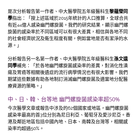
是次分析報告第一作者、中大醫學院五年級醫科生
黎蘊瑩同
學
指出：「按上述區域於2015年統計的人口推算，全球合共
有近44億人感染幽門螺旋菌。我們的研究結果，顯示幽門螺
旋菌的感染率於不同區域可以有很大差異，相信與各地不同
的社會經濟狀況及衞生程度有關，例如當地是否有潔淨的水
源。」
分析報告另一名第一作者、中大醫學院五年級醫科生
孫文遠
同學
補充：「於各地幽門螺旋菌感染率的差異，對消化性潰
瘍及胃癌等相關後遺症的流行病學情況也有很大影響。我們
期望這些數據有助各地制訂消滅幽門螺旋菌及適當地分配醫
療資源的策略。」
中、日、韓、台等地 幽門螺旋菌感染率超50%
今次醫學文章或報告中涉及的62個國家或地區，幽門螺旋菌
感染率最高的首3位分別為尼日利亞、葡萄牙及愛沙尼亞。香
港及鄰近地區包括中國內地、日本、南韓及台灣等，相關感
染率均超過50%。