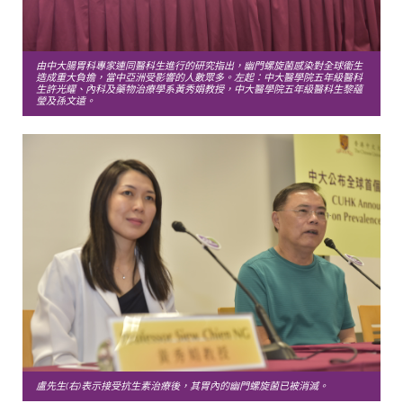
由中大腸胃科專家連同醫科生進行的研究指出，幽門螺旋菌感染對全球衞生
造成重大負擔，當中亞洲受影響的人數眾多。左起：中大醫學院五年級醫科
生許光耀、內科及藥物治療學系黃秀娟教授，中大醫學院五年級醫科生黎蘊
瑩及孫文遠。
盧先生(右)表示接受抗生素治療後，其胃內的幽門螺旋菌已被消滅。