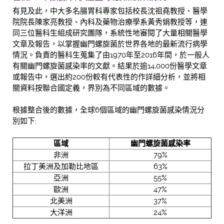
有見及此，中大多名腸胃科專家包括校長沈祖堯教授、醫學
院院長陳家亮教授、內科及藥物治療學系黃秀娟教授等，連
同三位醫科生組成研究團隊，系統性地審閱了大量相關醫學
文章及報告，以掌握幽門螺旋菌於世界各地的最新流行病學
情況。負責的醫科生蒐集了由1970年至2016年間，於一般人
有關幽門螺旋菌感染率的文獻。結果於逾14,000份醫學文章
或報告中，選出約200份較有代表性的作詳細分析，並將相
關資料按聯合國定義，界別為不同區域的數據。
根據整合後的數據，全球6個區域的幽門螺旋菌感染情況分
別如下:
區域
幽門螺旋菌感染率
非洲
79%
拉丁美洲及加勒比地區
63%
亞洲
55%
歐洲
47%
北美洲
37%
大洋洲
24%