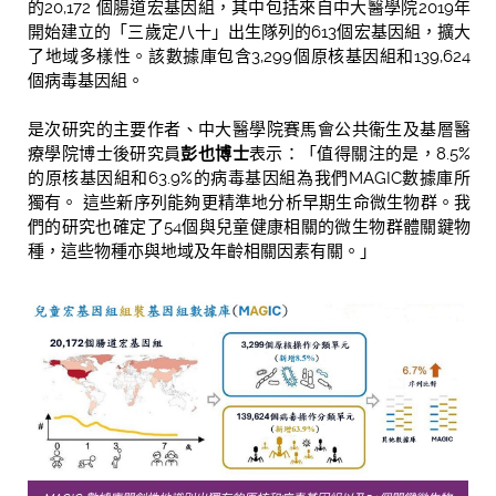
的20,172 個腸道宏基因組，其中包括來自中大醫學院2019年
開始建立的「三歲定八十」出生隊列的613個宏基因組，擴大
了地域多樣性。該數據庫包含3,299個原核基因組和139,624
個病毒基因組。
是次研究的主要作者、中大醫學院賽馬會公共衞生及基層醫
療學院博士後研究員
彭也博士
表示：「值得關注的是，8.5%
的原核基因組和63.9%的病毒基因組為我們MAGIC數據庫所
獨有。 這些新序列能夠更精準地分析早期生命微生物群。我
們的研究也確定了54個與兒童健康相關的微生物群體關鍵物
種，這些物種亦與地域及年齡相關因素有關。」