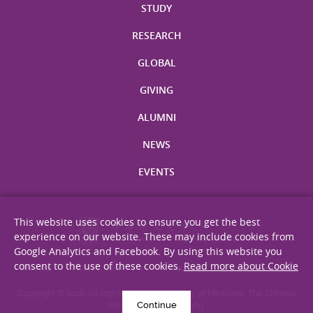
STUDY
RESEARCH
GLOBAL
GIVING
ALUMNI
NEWS
EVENTS
This website uses cookies to ensure you get the best
experience on our website. These may include cookies from
Google Analytics and Facebook. By using this website you
consent to the use of these cookies.
Read more about Cookie
Site Map
Privacy Statement
Disclaimer
Web Accessibility
Copyright © 2026. All Rights Reserved. Faculty of Medicine, The Chinese
Continue
University of Hong Kong.