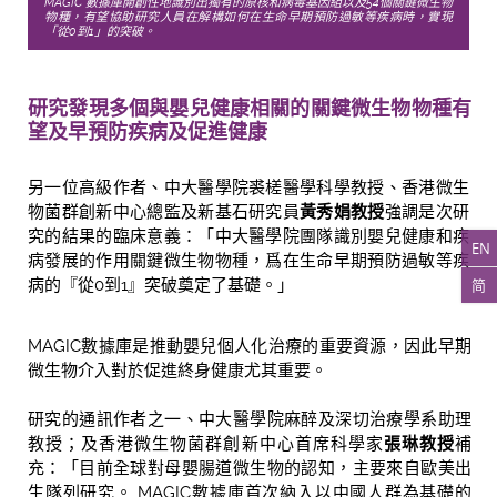
MAGIC 數據庫開創性地識別出獨有的原核和病毒基因組以及54個關鍵微生物
物種，有望協助研究人員在解構如何在生命早期預防過敏等疾病時，實現
「
從0到1」的突破。
研究發現多個與嬰兒健康相關的關鍵微生物物種
有
望及早預防疾病及促進健康
另一位高級作者、中大醫學院裘槎醫學科學教授、香港微生
物菌群創新中心總監及新基石研究員
黃秀娟教授
強調是次研
究的結果的臨床意義：「中大醫學院團隊識別嬰兒健康和疾
EN
病發展的作用關鍵微生物物種，爲在生命早期預防過敏等疾
简
病的『從0到1』突破奠定了基礎。」
MAGIC數據庫是推動嬰兒個人化治療的重要資源，因此早期
微生物介入對於促進終身健康尤其重要。
研究的通訊作者之一、中大醫學院麻醉及深切治療學系助理
教授；及香港微生物菌群創新中心首席科學家
張琳教授
補
充：「目前全球對母嬰腸道微生物的認知，主要來自歐美出
生隊列研究。 MAGIC數據庫首次納入以中國人群為基礎的