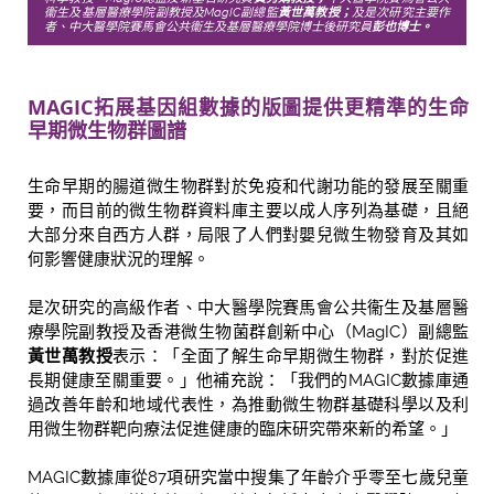
衞生及基層醫療學院副教授及MagIC副總監
黃世萬教授；
及是次研究主要作
者、中大醫學院賽馬會公共衞生及基層醫療學院博士後研究員
彭也博士。
MAGIC
拓展基因組數據的版圖
提供更精準的生命
早期微生物群圖譜
生命早期的腸道微生物群對於免疫和代謝功能的發展至關重
要，而目前的微生物群資料庫主要以成人序列為基礎，且絕
大部分來自西方人群，局限了人們對嬰兒微生物發育及其如
何影響健康狀況的理解。
是次研究的高級作者、中大醫學院賽馬會公共衞生及基層醫
療學院副教授及香港微生物菌群創新中心（MagIC）副總監
黃世萬教授
表示：「全面了解生命早期微生物群，對於促進
長期健康至關重要。」他補充說：「我們的MAGIC數據庫通
過改善年齡和地域代表性，為推動微生物群基礎科學以及利
用微生物群靶向療法促進健康的臨床研究帶來新的希望。」
MAGIC數據庫從87項研究當中搜集了年齡介乎零至七歲兒童