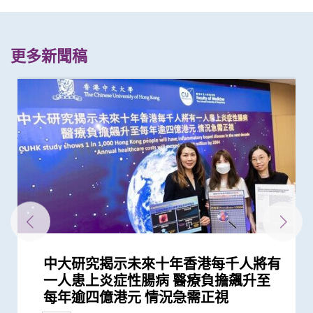
更多新聞稿
中大研究揭示未來十年香港每千人將有
嬰兒腸道菌群影響一生 中大團隊研
中大全球首項研究確認新大腸癌高風險
中大研究「腸道微生物移植」治療難辨
香港和澳門的炎症性腸病新增個案高踞
中大黃秀娟教授獲頒中國工程界最高榮
中大研究揭示嬰兒早期表觀遺傳改變及
中大醫學院推出「琢妍醫學人才培育計
中大首創透過調節腸道菌群 成功紓緩
中大發現調整生活方式的介入治療方案
中大與加拿大卡爾加里大學領導全球
中大研究指出過度清潔消毒增加濕疹等
中大利用腸道微生物辨別慢性腸道疾病
中大研究揭示患妊娠糖尿病孕婦腸道微
中大利用腸道微生物開發精準工具診斷
黃秀娟教授成為全國首位女性醫生科學
中大醫學院兩學者當選歐洲科學院外籍
中大研究估算在本港新冠Omicron病
中大醫學院黃秀娟教授成香港首位醫生
醫務衞生局到訪中大醫學院 參觀先進
中大何善衡傳染病研究中心成立
中大醫學院大型臨床研究證實口服微膠
中大醫學院腸胃科率領全球多國專家制
中大醫學院進行亞洲最大型長新冠研究
裘槎醫學科學教授黃秀娟教授就職演
中大「三歲定八十」跨學科研究 拆解
中大醫學院獲醫管局支持開展香港首個
中大醫科生研究發現STK3激酶促進胃
中大嶄新技術 以糞便細菌基因偵測大
中大醫學院研究指幼兒成為新冠病毒
中大醫學院研究指出優化腸道微生態有
中大醫學院與海外外科專家聯合建議
中大揭腸道微生態失衡為「炎症性腸
中大發現新冠患者的腸道內缺乏可調節
四成港人腸道微生態失衡情況與新冠患
中大醫學院聯同全球糖尿病知名專家合
中大醫學院研究顯示吸煙為全球膀胱癌
中大成功完成全球首宗利用內鏡手術機
中大證新冠嬰孩患者糞便帶病毒 可成
中大全基因組測序技術為慣性流產夫婦
中大全球首證新冠患者腸道微生態現失
中大醫學院公布「2019新型冠狀病毒社
中大研究發現田園生活有助預防兒童罹
中大醫學院兩名傑出學者 獲裘槎基金
患有多囊卵巢綜合症華人女性的糖尿病
多元化預防衰老活動有助減低衰老狀況
中大改良英國胎兒醫學基金會之「三重
中大率先引入全基因組測序技術作胎兒
中大成立亞洲首間「微生物移植及研究
中大公布世界首個全球「炎症性腸病」
中大公布全球首個幽門螺旋菌流行病學
中大夥澳洲專家研究東半球炎症性腸病
中大率國際研究 訂治療肺癌基因變異
中大公布「動脈粥樣硬化」形成新發現
中大推全球首項運用「單細胞基因技
中大公布全球首項「針對亞士匹靈引致
中大研究發現每5名糖尿病患者中 1人
中大成立周佩芳認知障礙預防研究中心
中大進行亞洲首項家居清潔劑對兒童健
中大成立全球首個華人「早發性認知障
中大港大率先應用3D打印技術於複雜
中大與全球30多國專家合作研究 發現
中大與多國中風專家領導一項全球研究
中大研究發現本地每5名口咽癌患者1人
中大就七種常見呼吸道病毒進行全港首
中大聯同國際專家發現引致腦退化基
中大推全港首個「多發性硬化症」中西
中大公布亞洲首項針對肥胖「睡眠窒息
中大成功研發新物料有助骨質疏鬆性骨
中大醫學院許樹昌教授於《刺針》發表
中大推算本地吸煙人士一生至少花逾百
中大倡議新藥物治療標準逆轉腦血管硬
中大最新研究揭示本港每年逾十萬非酒
中大發現本港孕婦乙肝帶菌率維持偏高
中大醫科生研究發現本港高血壓人士藥
中大研究指朋儕關顧 可減少受情緒困
中大與養和醫院攜手研究 發現抑鬱症
社區衰老狀況篩查 發現65歲或以上的
中大成立一期臨床研究中心 加強本地
中大公布香港市民運動模式與情緒病風
香港中文大學成立消化疾病研究國家重
中大公布香港慢性腎病透析患者就業研
中大研究發現成年人及長者感染呼吸道
中大公布小中風的最新藥物治療方法
中大評估及治療逾300名因吸食氯胺酮
香港中文大學研究發現，身體和認知活
中大推全港大型「鼻咽癌血液測試研究
中大研究揭示輕度聽障對兒童學習及言
中大發現四成冠心病高危人士患有大腸
一人患上炎症性腸病 醫療負擔飆升至
「三歲定八十」之謎
群組
梭菌感染 治癒率為傳統抗生素治療的3
亞太區首三位 中大成立資料庫助市民
譽「光華工程科技獎」 成為今屆醫藥
腸道微生態 或影響日後腦部發展
劃」吸納百位頂尖女性人才 善用香港
兒童焦慮及感官過敏症狀
可減輕近七成愛滋病病毒感染者的代謝
「炎症性腸病」流行病學研究 建立炎
過敏症風險
生態改變 影響嬰兒早期神經發育
自閉症有助及早評估自閉風險 另一先
家獲選「新基石研究學者」其領導之新
院士 成2024年「醫學及獸醫科學」僅
毒流行期間 半數感染個案未被發現
科學家獲選為新基石研究員
醫學教研設施 與教職員及學生會面交
囊活菌配方SIM01有效紓緩新冠後遺症
定臨床指引 以「非入侵性生物標誌
推算生殖系統徵狀如性功能障礙困擾逾
講： 「眾里尋『它』千百度」
懷孕期腸道微生態如何降低嬰兒患炎症
大型長新冠研究 協助政府策劃更全面
癌發展 可作為獨立預後指標
腸癌及瘜肉復發 靈敏度逾九成
「隱形傳播者」的風險不容忽視 病毒
望提升新冠疫苗安全及成效
新冠患者將手術延後七星期以減低死亡
病」致病關鍵 團隊獲近1,600萬港元資
免疫力的益菌 八成新冠患者出現「長
者類似 中大研發「微生態免疫力配
作四年 為《刺針》制定糖尿病多元綜
主因 聯同多國專家制訂「經尿道膀胱
械人進行內鏡黏膜下剝離術治大腸癌
隱形傳播者 成立新冠病毒檢測中心 致
作更精準的遺傳病因檢測及診斷
衡狀況 成功研發益生菌配方平衡腸道
區研究」結果
患哮喘
會頒發「裘槎優秀醫學科研者獎2020」
風險是非患病人士的4倍
逾8成「前期衰老」長者逆轉為「非衰
檢測方法」 證可提升亞洲孕婦「早產
產前診斷
中心」
於本世紀發病率及流行率系統性回顧研
大型分析 揭全球44億人感染 亞洲包括
獲近年最大研究資助金額 勢揭腸道微
新典範
揭示心血管疾病治療新方向
術」檢測卵子質素研究 破解卵子老化
腸道出血」的新發現 停服亞士匹靈可
因脂肪肝引致嚴重肝纖維化或肝硬化
設立一站式簡易網站提供認知障礙症資
康影響的全面流行病學研究 發現經常
礙症」研究登記冊
心臟手術
小中風新藥物療法
發現及早評估與治療「小中風」可降低
感染HPV病毒 推公眾篩查以了解口腔感
個流行病學分析 發現「呼吸道合胞病
因 為治療及預防「阿茲海默氏症」帶
醫結合治療先導計劃 助患者控制病情
症」患者生活模式研究 證實個人化輔
折固定和癒合 可縮短三成癒合時間 提
評論新沙士文章 強調醫院感染控制措
萬購煙草產品 籲戒煙為健康財富雙增
化
精性脂肪肝新症
與25年前未引入初生嬰兒全面疫苗計劃
物依從性未如理想 僅五成患者血壓受
擾之糖尿患者住院百分比
患者出現睡眠行為障礙或是腦退化先兆
社區人口中 過半已踏入前期衰老
新藥開發
險研究 揭示身心運動有助減低情緒病
點實驗室 提升消化道疾病診治水平
究並提倡中末期患者接受透析前的早期
合胞病毒和流感病毒可致命
而患有排尿功能障礙青年 最新研究證
動可以維護與改進輕度認知損害患者的
計劃」 現招募二萬名市民參與 冀有效
語的影響 現招募聽障學童參與研究計
癌前期腫瘤
研究
捐款
研究
每年逾四億港元 情況急需正視
倍
增加認知
衞生領域唯一香港學者
制度優勢 打造國際女性醫學科研人...
性脂肪肝病情
症性腸病四階段演變模型 預測各地區...
導臨床研究顯示調節腸道微生態可緩...
基石科學實驗室將拆解飲食如何影響...
有來自香港的學者
流
物」篩查大腸癌
40萬港人
性腸病風險
的長新冠醫療服務
載量及帶活性病毒的比例偏高 持續帶...
風險
助成立全球數據庫 致力遏止全球個案...
新冠」症狀 腸道微生態失衡成關鍵
方」證有效促進新冠患者康復 有望提...
合策略
腫瘤整塊切除術」的臨床指引
力為嬰幼兒作糞便檢測
微生態 有望增強免疫力
老」
妊娠毒血症檢出率」一倍
究 發現本港發病率於過去30年急升...
香港逾半人口為帶菌者
生物群之謎
及女性不育之謎
增加患嚴重心血管疾病及死亡風險逾...
訊
使用家居清潔劑可增加引發兒童鼻炎...
七成中風風險
染HPV情況
毒」及「甲型流感」為兩大致命病毒
來新方向
並紓緩疲勞及認知症狀
導療程有效減輕病情
升三成骨骼強度
施對控制疫情極為重要
值
時相若
控
風險
造福人類健康
教育計劃
實綜合消炎治療能顯著改善病情
大腦功能
偵測早期患者
劃以探討復康介入成效
研究
研究
研究
研究
研究
研究
研究
獎項及榮譽
研究
獎項及榮譽
教育
研究
研究
外科創新技術
研究
研究
研究
獎項及榮譽
研究
研究
研究
研究
研究
研究
研究
研究
研究
研究
研究
研究
研究
研究
研究
研究
研究