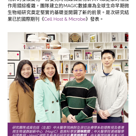
作用錯綜複雜，團隊建立的MAGIC數據庫為全球生命早期微
生物組研究奠定堅實的基礎並開闢了新的前景。是次研究結
果已於國際期刊《
Cell Host & Microbe
》發表。
研究團隊成員包括（左起）中大醫學院麻醉及深切治療學系助理教授及香港
微生物菌群創新中心（MagIC）首席科學家
張琳教授
；中大醫學院裘槎醫學
科學教授、MagIC總監及新基石研究員
黃秀娟教授；
中大醫學院賽馬會公共