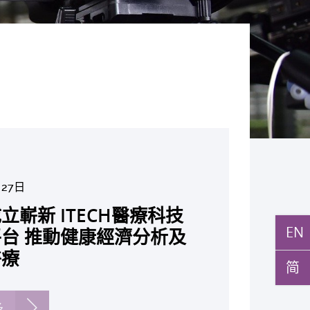
月5日
月10日
月10日
月10日
月7日
月29日
環球醫學」連續13年全
與多名全球專家共同牽頭跨
月27日
月22日
月17日
月5日
月2日
月19日
月14日
發「AI-OCT」系統助測
黃秀娟教授獲頒中國工程界
新設「香港中文大學鳳凰獎
新一站式PGT-Plus方案
之冠 囊括12名文憑試滿
研究 逾半晚期ALK陽性
立嶄新 ITECH醫療科技
現青光眼治療新靶點 小
成功拆解肝癌免疫治療耐藥
教授陳重娥獲頒「清野裕傑
聚逾200位區域專家 探討
張源津醫生成首位亞洲研究
取得「從實驗室到臨床應
斑水腫 假陽性轉介個案
榮譽「光華工程科技獎」
嘉許公開試狀元 鼓勵學
辨識傳統檢測中複雜基因異
 佔學醫狀元六成 中大醫
人七年無惡化 因特定基
EN
台 推動健康經濟分析及
證實可恢復七成視力 有
 揭一種免疫細胞具「除
獎」 成為本港首名學者
醫療保險如何推動全民健康
獲國際泌尿科權威獎項
究突破 初步證實GLP-1
成 縮短患者輪候診症時
今屆醫藥衞生領域唯一香港
走出課堂放眼世界 裝備
點」 降低人工受孕流產
尖子首選 文憑試考生佔
常而引起的肺癌有望變成
醫療
創嶄新神經保護療法
食」新功能助癌細胞耐藥性
亞洲糖尿病教研最高榮譽
K. Lattimer 講座獎
可改善嚴重中風康復情況
紀妙手仁醫
常妊娠風險
简
七成
病」 患者可與病共存
多
多
多
多
多
多
多