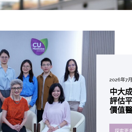
2026年8
2026年6
2026年7
2026年7
2026年7
2026年6
中大「
中大
2026年7
2026年6
2026年6
2026年6
2026年6
2026年5
2026年5
中大研
中大
中大
中大全
港收生
國肺癌
中大成
中大發
中大
中大
中大匯
中大
中大
糖尿黃
最高
學金」
精準
分考生
肺癌病
評估平
鼠實驗
性機制
出領袖
私人
員 榮
用」研
銳減六
成為
醫狀元
常「盲
科續為
因異
價值
助開
廢餵
榮膺
覆蓋
John 
藥物
間
學者
21世
及異
學額
「慢性
探索更
探索更
探索更
探索更
探索更
探索更
探索更