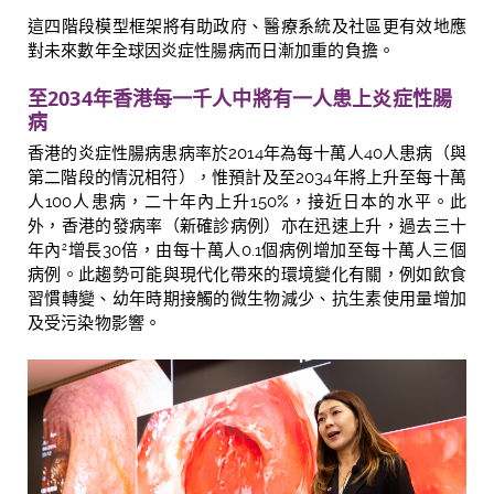
這四階段模型框架將有助政府、醫療系統及社區更有效地應
對未來數年全球因炎症性腸病而日漸加重的負擔。
至
2034
年香港每一
千
人中將有一人患上炎症性腸
病
香港的炎症性腸病患病率於
2014
年為每十萬人
40
人患病（與
第二階段的情況相符），惟預計及至
2034
年將上升至每十萬
人
100
人患病，二十年內上升
150%
，接近日本的水平。此
外，香港的發病率（新確診病例）亦在迅速上升，過去三十
年內
增長
30
倍，由每十萬人
0.1
個病例增加至每十萬人三個
2
病例。此趨勢可能與現代化帶來的環境變化有關，例如飲食
習慣轉變、幼年時期接觸的微生物減少、抗生素使用量增加
及受污染物影響。