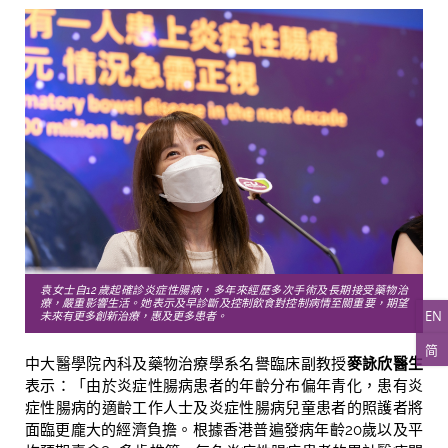
袁女士自12歲起確診炎症性腸病，多年來經歷多次手術及長期接受藥物治
療，嚴重影響生活。她表示及早診斷及控制飲食對控制病情至關重要，期望
EN
未來有更多創新治療，惠及更多患者。
简
中大醫學院內科及藥物治療學系名譽臨床副教授
麥詠欣醫生
表示：「由於炎症性腸病患者的年齡分布偏年青化，患有炎
症性腸病的適齡工作人士及炎症性腸病兒童患者的照護者將
面臨更龐大的經濟負擔。根據香港普遍發病年齡
20
歲以及平