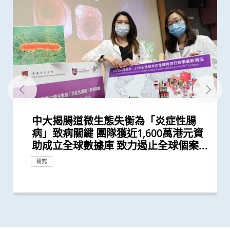
中大揭腸道微生態失衡為「炎症性腸
香港和澳門的炎症性腸病新增個案高踞
中大與加拿大卡爾加里大學領導全球
中大醫學院開創兒童宏基因組組裝基因
中大利用腸道微生物辨別慢性腸道疾病
中大「三歲定八十」跨學科研究 拆解
中大醫學院研究指出優化腸道微生態有
中大發現新冠患者的腸道內缺乏可調節
四成港人腸道微生態失衡情況與新冠患
嬰兒腸道菌群影響一生 中大團隊研
中大公布世界首個全球「炎症性腸病」
中大夥澳洲專家研究東半球炎症性腸病
中大全球首項研究確認新大腸癌高風險
中大研究「腸道微生物移植」治療難辨
中大黃秀娟教授獲頒中國工程界最高榮
中大研究揭示嬰兒早期表觀遺傳改變及
中大醫學院推出「琢妍醫學人才培育計
中大首創透過調節腸道菌群 成功紓緩
中大發現調整生活方式的介入治療方案
中大研究指出過度清潔消毒增加濕疹等
中大研究揭示患妊娠糖尿病孕婦腸道微
中大利用腸道微生物開發精準工具診斷
黃秀娟教授成為全國首位女性醫生科學
中大醫學院兩學者當選歐洲科學院外籍
中大研究估算在本港新冠Omicron病
中大醫學院黃秀娟教授成香港首位醫生
醫務衞生局到訪中大醫學院 參觀先進
中大何善衡傳染病研究中心成立
中大醫學院大型臨床研究證實口服微膠
中大醫學院腸胃科率領全球多國專家制
中大醫學院進行亞洲最大型長新冠研究
裘槎醫學科學教授黃秀娟教授就職演
中大醫學院獲醫管局支持開展香港首個
中大醫科生研究發現STK3激酶促進胃
中大嶄新技術 以糞便細菌基因偵測大
中大醫學院研究指幼兒成為新冠病毒
中大醫學院與海外外科專家聯合建議
中大醫學院聯同全球糖尿病知名專家合
中大醫學院研究顯示吸煙為全球膀胱癌
中大成功完成全球首宗利用內鏡手術機
中大證新冠嬰孩患者糞便帶病毒 可成
中大全基因組測序技術為慣性流產夫婦
中大全球首證新冠患者腸道微生態現失
中大醫學院公布「2019新型冠狀病毒社
中大研究發現田園生活有助預防兒童罹
中大醫學院兩名傑出學者 獲裘槎基金
患有多囊卵巢綜合症華人女性的糖尿病
多元化預防衰老活動有助減低衰老狀況
中大改良英國胎兒醫學基金會之「三重
中大率先引入全基因組測序技術作胎兒
中大成立亞洲首間「微生物移植及研究
中大公布全球首個幽門螺旋菌流行病學
中大率國際研究 訂治療肺癌基因變異
中大公布「動脈粥樣硬化」形成新發現
中大推全球首項運用「單細胞基因技
中大公布全球首項「針對亞士匹靈引致
中大研究發現每5名糖尿病患者中 1人
中大成立周佩芳認知障礙預防研究中心
中大進行亞洲首項家居清潔劑對兒童健
中大成立全球首個華人「早發性認知障
中大港大率先應用3D打印技術於複雜
中大與全球30多國專家合作研究 發現
中大與多國中風專家領導一項全球研究
中大研究發現本地每5名口咽癌患者1人
中大就七種常見呼吸道病毒進行全港首
中大聯同國際專家發現引致腦退化基
中大推全港首個「多發性硬化症」中西
中大公布亞洲首項針對肥胖「睡眠窒息
中大成功研發新物料有助骨質疏鬆性骨
中大醫學院許樹昌教授於《刺針》發表
中大推算本地吸煙人士一生至少花逾百
中大倡議新藥物治療標準逆轉腦血管硬
中大最新研究揭示本港每年逾十萬非酒
中大發現本港孕婦乙肝帶菌率維持偏高
中大醫科生研究發現本港高血壓人士藥
中大研究指朋儕關顧 可減少受情緒困
中大與養和醫院攜手研究 發現抑鬱症
社區衰老狀況篩查 發現65歲或以上的
中大成立一期臨床研究中心 加強本地
中大公布香港市民運動模式與情緒病風
香港中文大學成立消化疾病研究國家重
中大公布香港慢性腎病透析患者就業研
中大研究發現成年人及長者感染呼吸道
中大公布小中風的最新藥物治療方法
中大評估及治療逾300名因吸食氯胺酮
香港中文大學研究發現，身體和認知活
中大推全港大型「鼻咽癌血液測試研究
中大研究揭示輕度聽障對兒童學習及言
中大發現四成冠心病高危人士患有大腸
病」致病關鍵 團隊獲近1,600萬港元資
亞太區首三位 中大成立資料庫助市民
「炎症性腸病」流行病學研究 建立炎
組數據庫（MAGIC） 促進生命早期微
懷孕期腸道微生態如何降低嬰兒患炎症
望提升新冠疫苗安全及成效
免疫力的益菌 八成新冠患者出現「長
者類似 中大研發「微生態免疫力配
「三歲定八十」之謎
於本世紀發病率及流行率系統性回顧研
獲近年最大研究資助金額 勢揭腸道微
群組
梭菌感染 治癒率為傳統抗生素治療的3
譽「光華工程科技獎」 成為今屆醫藥
腸道微生態 或影響日後腦部發展
劃」吸納百位頂尖女性人才 善用香港
兒童焦慮及感官過敏症狀
可減輕近七成愛滋病病毒感染者的代謝
過敏症風險
生態改變 影響嬰兒早期神經發育
自閉症有助及早評估自閉風險 另一先
家獲選「新基石研究學者」其領導之新
院士 成2024年「醫學及獸醫科學」僅
毒流行期間 半數感染個案未被發現
科學家獲選為新基石研究員
醫學教研設施 與教職員及學生會面交
囊活菌配方SIM01有效紓緩新冠後遺症
定臨床指引 以「非入侵性生物標誌
推算生殖系統徵狀如性功能障礙困擾逾
講： 「眾里尋『它』千百度」
大型長新冠研究 協助政府策劃更全面
癌發展 可作為獨立預後指標
腸癌及瘜肉復發 靈敏度逾九成
「隱形傳播者」的風險不容忽視 病毒
新冠患者將手術延後七星期以減低死亡
作四年 為《刺針》制定糖尿病多元綜
主因 聯同多國專家制訂「經尿道膀胱
械人進行內鏡黏膜下剝離術治大腸癌
隱形傳播者 成立新冠病毒檢測中心 致
作更精準的遺傳病因檢測及診斷
衡狀況 成功研發益生菌配方平衡腸道
區研究」結果
患哮喘
會頒發「裘槎優秀醫學科研者獎2020」
風險是非患病人士的4倍
逾8成「前期衰老」長者逆轉為「非衰
檢測方法」 證可提升亞洲孕婦「早產
產前診斷
中心」
大型分析 揭全球44億人感染 亞洲包括
新典範
揭示心血管疾病治療新方向
術」檢測卵子質素研究 破解卵子老化
腸道出血」的新發現 停服亞士匹靈可
因脂肪肝引致嚴重肝纖維化或肝硬化
設立一站式簡易網站提供認知障礙症資
康影響的全面流行病學研究 發現經常
礙症」研究登記冊
心臟手術
小中風新藥物療法
發現及早評估與治療「小中風」可降低
感染HPV病毒 推公眾篩查以了解口腔感
個流行病學分析 發現「呼吸道合胞病
因 為治療及預防「阿茲海默氏症」帶
醫結合治療先導計劃 助患者控制病情
症」患者生活模式研究 證實個人化輔
折固定和癒合 可縮短三成癒合時間 提
評論新沙士文章 強調醫院感染控制措
萬購煙草產品 籲戒煙為健康財富雙增
化
精性脂肪肝新症
與25年前未引入初生嬰兒全面疫苗計劃
物依從性未如理想 僅五成患者血壓受
擾之糖尿患者住院百分比
患者出現睡眠行為障礙或是腦退化先兆
社區人口中 過半已踏入前期衰老
新藥開發
險研究 揭示身心運動有助減低情緒病
點實驗室 提升消化道疾病診治水平
究並提倡中末期患者接受透析前的早期
合胞病毒和流感病毒可致命
而患有排尿功能障礙青年 最新研究證
動可以維護與改進輕度認知損害患者的
計劃」 現招募二萬名市民參與 冀有效
語的影響 現招募聽障學童參與研究計
癌前期腫瘤
研究
捐款
研究
助成立全球數據庫 致力遏止全球個案...
增加認知
症性腸病四階段演變模型 預測各地區...
生物群研究
性腸病風險
新冠」症狀 腸道微生態失衡成關鍵
方」證有效促進新冠患者康復 有望提...
究 發現本港發病率於過去30年急升...
生物群之謎
倍
衞生領域唯一香港學者
制度優勢 打造國際女性醫學科研人...
性脂肪肝病情
導臨床研究顯示調節腸道微生態可緩...
基石科學實驗室將拆解飲食如何影響...
有來自香港的學者
流
物」篩查大腸癌
40萬港人
的長新冠醫療服務
載量及帶活性病毒的比例偏高 持續帶...
風險
合策略
腫瘤整塊切除術」的臨床指引
力為嬰幼兒作糞便檢測
微生態 有望增強免疫力
老」
妊娠毒血症檢出率」一倍
香港逾半人口為帶菌者
及女性不育之謎
增加患嚴重心血管疾病及死亡風險逾...
訊
使用家居清潔劑可增加引發兒童鼻炎...
七成中風風險
染HPV情況
毒」及「甲型流感」為兩大致命病毒
來新方向
並紓緩疲勞及認知症狀
導療程有效減輕病情
升三成骨骼強度
施對控制疫情極為重要
值
時相若
控
風險
造福人類健康
教育計劃
實綜合消炎治療能顯著改善病情
大腦功能
偵測早期患者
劃以探討復康介入成效
研究
研究
研究
研究
研究
研究
研究
研究
獎項及榮譽
研究
獎項及榮譽
教育
研究
外科創新技術
研究
研究
研究
獎項及榮譽
研究
研究
研究
研究
研究
研究
研究
研究
研究
研究
研究
研究
研究
研究
研究
研究
研究
研究
研究
研究
研究
研究
研究
研究
研究
研究
研究
獎項及榮譽
里程碑
研究
研究
獎項及榮譽
獎項及榮譽
醫學教育
研究
研究
研究
研究
國際合作
國際合作
研究
研究
研究
研究
研究
研究
研究
研究
研究
研究
研究
研究
研究
研究
研究
研究
研究
研究
研究
研究
研究
研究
研究
研究
研究
研究
研究
研究