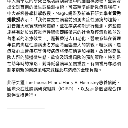
中大醫學院的研究已成功識別糞便中的細菌標誌物，並開發
出全球首創的微生態檢測技術，可高精準診斷炎症性腸病。
中大裘槎醫學科學教授、
MagIC
總監及新基石研究學者
黃秀
娟教授
表示：「我們需要在病發前預測炎症性腸病的趨勢，
對
普羅大眾實施預防措施
，並在疾病初期進行檢測。這些措
施將有助於減輕炎症性腸病即將帶來的社會及經濟負擔並改
善患者的治療效果。」隨著香港人口老化，醫療系統在管理
年長的炎症性腸病患者方面將面臨更大的挑戰。糖尿病、癌
症及心血管疾病等併發病症將使病情更加複雜，故針對高風
險人群的腸道微生態、飲食及環境風險的預防策略，特別是
在幼年時的策略，對降低發病率至關重要。有關當局亦必須
制定創新的醫療策略來減輕此病造成的全球負擔。
此研究獲
The Leona M. and Harry B. Helmsley
慈善信託、
國際炎症性腸病研究組織（
IOIBD
），以及
30
多個國際合作
夥伴支持進行。