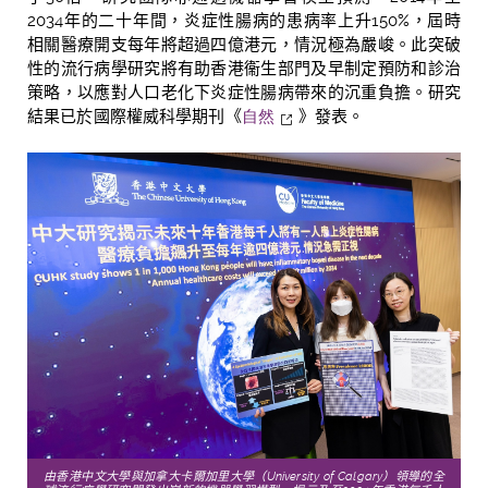
2034
年的二十年間，炎症性腸病的患病率上升
150%
，屆時
相關醫療開支每年將超過四億港元，情況極為嚴峻。此突破
性的流行病學研究將有助香港
衞
生部門及早制定預防和診治
策略，以應對人口老化下炎症性腸病帶來的沉重負擔。研究
結果已於國際權威科學期刊《
自然
》發表。
由香港中文大學與加拿大卡爾加里大學（
University of Calgary
）領導的全