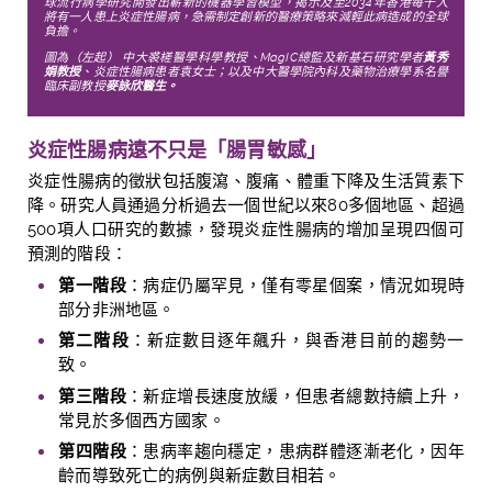
球流行病學研究開發出嶄新的機器學習模型，揭示及至
2034
年香港每千人
將有一人患上炎症性腸病，急需制定創新的醫療策略來減輕此病造成的全球
負擔。
圖為（左起）
中大裘槎醫學科學教授、
MagIC
總監及新基石研究學者
黃秀
娟教授
、炎症性腸病患者袁
女士
；以及中大醫學院內科及藥物治療學系名譽
臨床副教授
麥詠欣醫生。
炎症性腸病遠不只是「腸胃敏感」
炎症性腸病的徵狀包括腹瀉、腹痛、體重下降及生活質素下
降。研究人員通過分析過去一個世紀以來
80
多個地區、超過
500
項人口研究的數據，發現炎症性腸病的增加呈現四個可
預測的階段：
第一階段
：病症仍屬罕見，僅有零星個案，情況如現時
部分非洲地區。
第二階段
：新症數目逐年飆升，與香港目前的趨勢一
致。
第三階段
：新症增長速度放緩，但患者總數持續上升，
常見於多個西方國家。
第四階段
：患病率趨向穩定，患病群體逐漸老化，因年
齡而導致死亡的病例與新症數目相若。