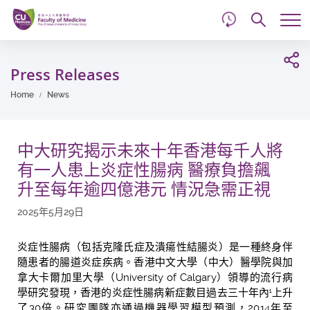
d
Skip
Searc
to
Tog
main
me
Start
content
main
Press Releases
content
Home
News
中大研究揭示未來十年香港每千人將
有一人患上炎症性腸病 醫療負擔飆
升至每年逾四億港元 情況急需正視
2025年5月29日
炎症性腸病（包括
克隆氏症及潰瘍性結腸炎
）是一種終身伴
隨患者的腸道炎症疾病
。
香港中文大學（中大）醫學院與加
拿大卡爾加里大學（
University of Calgary
）領導的流行病
學研究發現，香港的炎症性腸病新症數目過去三十年內
上升
1
了
30
倍。研究團隊亦通過
機器學習模型預測，
2014
年至