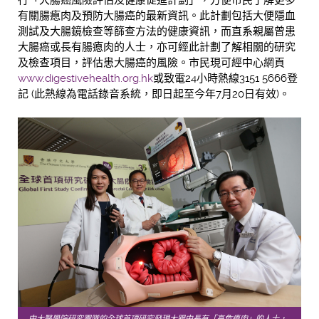
有關腸瘜肉及預防大腸癌的最新資訊。此計劃包括大便隱血
測試及大腸鏡檢查等篩查方法的健康資訊，而直系親屬曾患
大腸癌或長有腸瘜肉的人士，亦可經此計劃了解相關的研究
及檢查項目，評估患大腸癌的風險。市民現可經中心網頁
www.digestivehealth.org.hk
或致電24小時熱線3151 5666登
記 (此熱線為電話錄音系統，即日起至今年7月20日有效)。
中大醫學院研究團隊的全球首項研究發現大腸中長有「高危瘜肉」的人士，