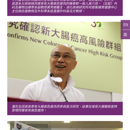
其直系兄弟姊妹同樣長有大腸高危瘜肉的機會較一般人高六倍。（左起）內
科及藥物治療學系副教授黃秀娟醫生、消化疾病研究所何善衡腸胃健康中心
主任胡志遠教授及外科學系結直腸外科吳兆文教授。
EN
简
潘先生因弟弟患有大腸高危瘜肉而參與是次研究，結果在接受大腸鏡檢查時
發現同樣長有高危瘜肉。