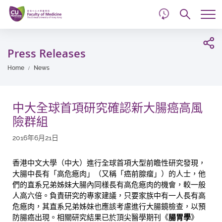
d
Skip
Searc
to
Tog
main
me
Start
content
main
Press Releases
content
Home
News
中大全球首項研究確認新大腸癌高風
險群組
2016年6月21日
香港中文大學（中大）進行全球首項大型前瞻性研究發現，
大腸中長有「高危瘜肉」（又稱「癌前腺瘤」）的人士，他
們的直系兄弟姊妹大腸內同樣長有高危瘜肉的機會，較一般
人高六倍。負責研究的專家建議，只要家族中有一人長有高
危瘜肉，其直系兄弟姊妹也應該考慮進行大腸鏡檢查，以預
防腸癌出現。相關研究結果已於頂尖醫學期刊《
腸胃學
》