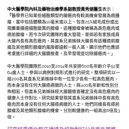
中大醫學院內科及藥物治療學系副教授黃秀娟醫生
表示：
「
醫學界已知某些細胞類型的腸瘜肉有較高機會發展為癌腫
瘤，當中包括體積為10毫米或以上、包含25%絨毛成份或出
現嚴重腸道細胞變異的腺瘤，這種腺瘤會被稱為高危瘜肉或
癌前腺瘤。而今次研究團隊的重大發現，是倘若有家族成員
大腸內長有高危瘜肉，其直系兄弟姊妹大腸長有這種癌前腺
瘤及其他類形腺瘤的風險都遠較一般人高，顯示他們也應該
考慮進行詳細的大腸鏡檢查，及早發現並切除腸瘜肉。」
中大醫學院團隊於2010至2014年共安排600名年齡介乎52至
64歲人士，參與以病例對照形式進行的研究。整項研究以一
組200名其直系兄弟姊妹中有一位至少長有一粒高危瘜肉、
而本身沒有任何大腸癌病徵的人士，與400名年齡和性別分
佈相若，但直系兄弟姊妹經大腸鏡檢查確定沒有高危瘜肉的
健康人士作對比。研究結果發現其直系兄弟姊妹中長有高危
瘜肉而本身沒有任何大腸癌病徵的人士，他們同樣長有癌前
腺瘤及其他類形腺瘤的機會，分別較健康的一組高出6倍及3
倍。