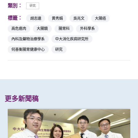
類別：
研究
標籤：
胡志遠
黄秀娟
吳兆文
大腸癌
高危瘜肉
大腸鏡
腸胃科
外科學系
內科及藥物治療學系
中大消化疾病研究所
何善衡腸胃健康中心
研究
更多新聞稿