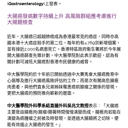
(
Gastroenterology
)上發表。
大腸癌發病數字持續上升 高風險群組應考慮進行
大腸鏡檢查
近年，大腸癌已超越肺癌成為香港最常見的癌症，同時亦高
踞本港十大癌症殺手的第二位，每年約有4,769宗新增個案，
並有接近2,000名病患死亡。香港特區政府衞生署將於今年展
開大腸癌篩查先導計劃，中大醫學院對此表示歡迎，認為有
關計劃可減低大腸癌對香港市民健康的威脅。
中大醫學院約於十年前已開始透過中大賽馬會大腸癌教育中
心倡導及進行大腸癌風險評估的工作；而是次有關高危腸瘜
肉患者，與他們直系兄弟姊妹罹患癌前腺瘤之關係的發現，
更把大腸癌的預防推向嶄新的層面。
中大醫學院
外科學系結直腸外科吳兆文教授
表示︰「大腸癌
主要是由腸瘜肉(腺瘤)隨著時間慢慢演變而成，腸瘜肉若能在
演變為癌腫瘤之前被及時發現，並透過大腸鏡將之切除，便
能有效遏止大腸癌的發生。」