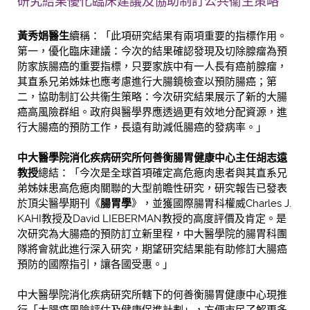
研究結果優化臨床建議及協助制訂公共衞生策略
黃秀娟
醫生
續稱：「此項研究結果有兩項重要的指標作用。
第一，優化臨床建議：今次的結果確認發現及切除腺瘤為預
防家族腸癌的重要指標，只要家族中有一人長有癌前腺瘤，
其直系兄弟姊妹也應考慮進行大腸鏡檢查以預防腸癌；第
二，協助制訂公共衞生策略：今次研究結果展示了新的大腸
癌高風險群組。政府與醫學界應透過更有效地分配資源，進
行大腸癌的預防工作，長遠有助減低腸癌的發病率。」
中大醫學院
消化疾病研究所
何善衡腸胃健康中心主任胡志遠
教授
總結：「今次是全球首項確定高危瘜肉患者與其直系兄
弟姊妹患高危瘜肉關聯的大型前瞻性研究，研究報告已發表
於頂尖醫學期刊《
腸胃學
》，並獲國際腸胃科權威Charles J.
KAHI教授及David LIEBERMAN教授的高度評價及肯定。是
次研究為大腸癌的預防訂立新里程，中大醫學院的腸胃科團
隊將會就此進行深入研究，期望研究結果能有助修訂大腸癌
預防的國際指引，讓各國受惠。」
中大醫學院消化疾病研究所轄下的何善衡腸胃健康中心現推
行「大腸癌風險評估及健康促進計劃」，方便市民了解更多